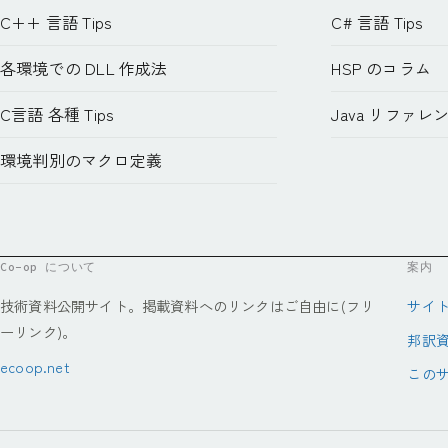
C++ 言語 Tips
C# 言語 Tips
各環境での DLL 作成法
HSP のコラム
C言語 各種 Tips
Java リファレ
環境判別のマクロ定義
Co-op について
案内
技術資料公開サイト。掲載資料へのリンクはご自由に(フリ
サイ
ーリンク)。
邦訳資
ecoop.net
この