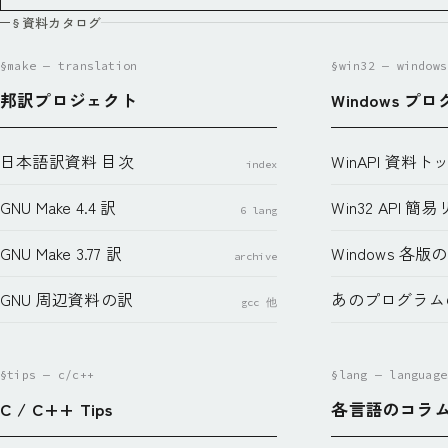
§
資料カタログ
§make — translation
§win32 — windows
邦訳プロジェクト
Windows プ
日本語訳資料 目次
WinAPI 資料ト
index
GNU Make 4.4 訳
Win32 API
6 lang
GNU Make 3.77 訳
Windows 各版
archive
GNU 周辺資料の訳
あのプログラム
gcc 他
§tips — c/c++
§lang — language
C / C++ Tips
各言語のコラ