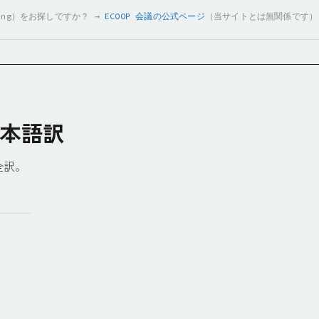
ramming）をお探しですか？ →
ECOOP 会議の公式ページ
（当サイトとは無関係です）
本語訳
の全訳。