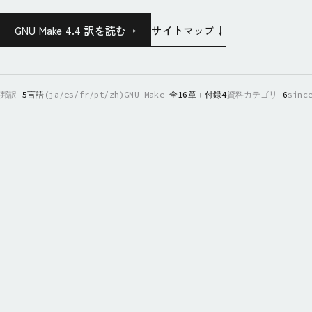
サイトマップ
↓
GNU Make 4.4 訳を読む
→
邦訳
5言語
(ja/es/fr/pt/zh)
GNU Make
全16章＋付録4
資料カテゴリ
6
sinc