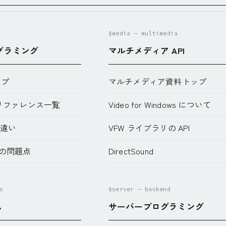
§media — multimedia
ログラミング
マルチメディア API
ップ
マルチメディア資料トップ
 簡易リファレンス一覧
Video for Windows について
の違い
VFW ライブラリの API
の問題点
DirectSound
s
§server — backend
ム
サーバープログラミング