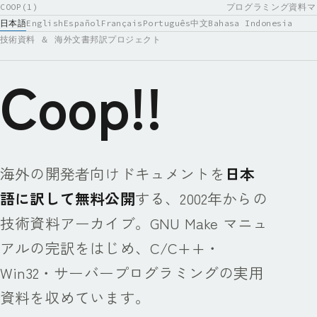
COOP(1)
プログラミング資料マ
日本語
English
Español
Français
Português
中文
Bahasa Indonesia
技術資料 ＆ 海外文書邦訳プロジェクト
Coop!!
海外の開発者向けドキュメントを
日本
語に訳して無料公開
する、2002年からの
技術資料アーカイブ。GNU Make マニュ
アルの完訳をはじめ、C/C++・
Win32・サーバープログラミングの実用
資料を収めています。