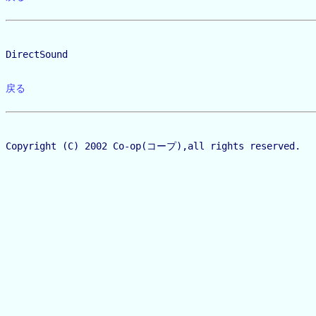
DirectSound
戻る