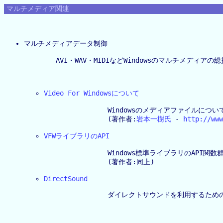
マルチメディア関連
マルチメディアデータ制御
	AVI・WAV・MIDIなどWindowsのマルチメディアの総括情報

Video For Windowsについて
		Windowsのメディアファイルについての説明とVFWライブラリの扱い方.

		(著作者:
岩本一樹氏
 - 
http://www
VFWライブラリのAPI
		Windows標準ライブラリのAPI関数群.

		(著作者:同上)

DirectSound
		ダイレクトサウンドを利用するためのAPI
