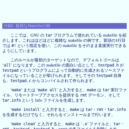
付録C 複雑なMakefileの例
tar
ここでは、GNU の
プログラムで使われている makefile を紹
介します。これはほどほどに複雑な makefile の例です。冒頭の1行目
#!
では
という指定を使い、この makefile をそのまま直接実行できる
ようにしています。
このルールが最初のターゲットなので、デフォルトゴールは
all
testpad.h
‘
’ になります。この makefile の面白い点として、
が
testpad
というプログラムによって自動的に生成されるソースファ
testpad
イルになっていることが挙げられます。そしてその
自身
testpad.c
も、
からコンパイルされて作られます。
make
make all
make
tar
‘
’ または ‘
’ と入力すると、
は
実行ファ
rmt
イル、リモートテープアクセスを提供する
デーモン、そして
tar.info
という Info ファイルを生成します。
make install
make
tar
rmt
tar.info
‘
’ と入力すると、
は
・
・
を生成するだけでなく、それらをインストールまで行います。
make clean
make
.o
tar
‘
’ と入力すると、
は ‘
’ ファイルと、
・
rmt
testpad
testpad.h
core