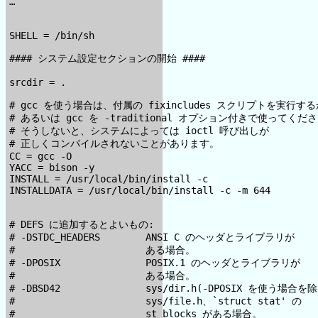
…

SHELL = /bin/sh

#### システム設定セクションの開始 ####

srcdir = .

# gcc を使う場合は、付属の fixincludes スクリプトを実行する
# あるいは gcc を -traditional オプション付きで使ってくださ
# そうしないと、システムによっては ioctl 呼び出しが

# 正しくコンパイルされないことがあります。

CC = gcc -O

YACC = bison -y

INSTALL = /usr/local/bin/install -c

INSTALLDATA = /usr/local/bin/install -c -m 644

# DEFS に追加するとよいもの:

# -DSTDC_HEADERS        ANSI C のヘッダとライブラリが

#                       ある場合。

# -DPOSIX               POSIX.1 のヘッダとライブラリが

#                       ある場合。

# -DBSD42               sys/dir.h(-DPOSIX を使う場合を除
#                       sys/file.h、`struct stat' の

#                       st_blocks がある場合。
