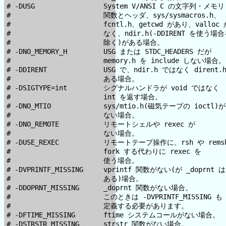
# -DUSG                 System V/ANSI C の文字列・メモリ

#                       関数とヘッダ、sys/sysmacros.h、

#                       fcntl.h、getcwd があり、valloc 
#                       なく、ndir.h(-DDIRENT を使う場合
#                       除く)がある場合。

# -DNO_MEMORY_H         USG または STDC_HEADERS だが

#                       memory.h を include しない場合。

# -DDIRENT              USG で、ndir.h ではなく dirent.h
#                       ある場合。

# -DSIGTYPE=int         シグナルハンドラが void ではなく

#                       int を返す場合。

# -DNO_MTIO             sys/mtio.h(磁気テープの ioctl)が

#                       ない場合。

# -DNO_REMOTE           リモートシェルや rexec が

#                       ない場合。

# -DUSE_REXEC           リモートテープ操作に、rsh や remsh
#                       fork する代わりに rexec を

#                       使う場合。

# -DVPRINTF_MISSING     vprintf 関数がない(が _doprnt は

#                       ある)場合。

# -DDOPRNT_MISSING      _doprnt 関数がない場合。

#                       このときは -DVPRINTF_MISSING も

#                       定義する必要があります。

# -DFTIME_MISSING       ftime システムコールがない場合。

# -DSTRSTR_MISSING      strstr 関数がない場合。
