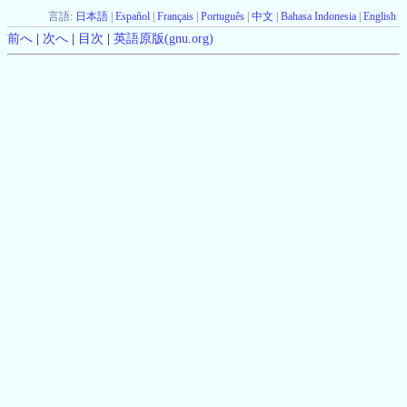
言語:
日本語
|
Español
|
Français
|
Português
|
中文
|
Bahasa Indonesia
|
English
前へ
|
次へ
|
目次
|
英語原版(gnu.org)