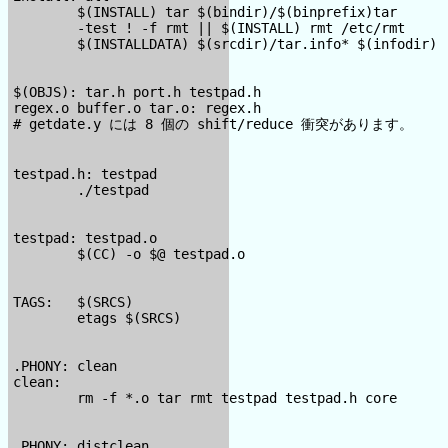
        $(INSTALL) tar $(bindir)/$(binprefix)tar

        -test ! -f rmt || $(INSTALL) rmt /etc/rmt

        $(INSTALLDATA) $(srcdir)/tar.info* $(infodir)

$(OBJS): tar.h port.h testpad.h

regex.o buffer.o tar.o: regex.h

# getdate.y には 8 個の shift/reduce 衝突があります。

testpad.h: testpad

        ./testpad

testpad: testpad.o

        $(CC) -o $@ testpad.o

TAGS:   $(SRCS)

        etags $(SRCS)

.PHONY: clean

clean:

        rm -f *.o tar rmt testpad testpad.h core

.PHONY: distclean
