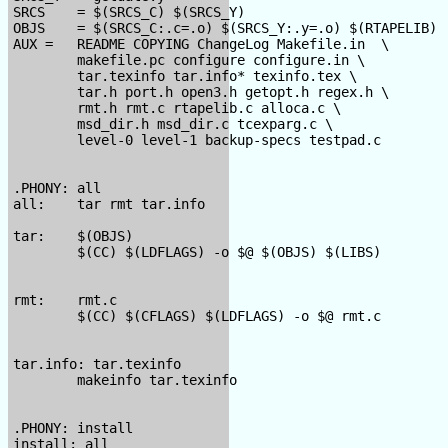
SRCS    = $(SRCS_C) $(SRCS_Y)

OBJS    = $(SRCS_C:.c=.o) $(SRCS_Y:.y=.o) $(RTAPELIB)

AUX =   README COPYING ChangeLog Makefile.in  \

        makefile.pc configure configure.in \

        tar.texinfo tar.info* texinfo.tex \

        tar.h port.h open3.h getopt.h regex.h \

        rmt.h rmt.c rtapelib.c alloca.c \

        msd_dir.h msd_dir.c tcexparg.c \

        level-0 level-1 backup-specs testpad.c

.PHONY: all

all:    tar rmt tar.info

tar:    $(OBJS)

        $(CC) $(LDFLAGS) -o $@ $(OBJS) $(LIBS)

rmt:    rmt.c

        $(CC) $(CFLAGS) $(LDFLAGS) -o $@ rmt.c

tar.info: tar.texinfo

        makeinfo tar.texinfo

.PHONY: install

install: all
