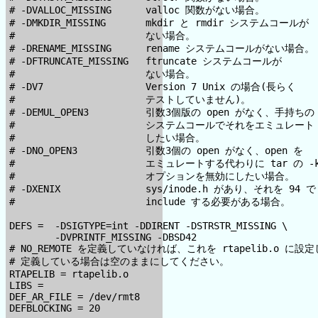
# -DVALLOC_MISSING      valloc 関数がない場合。

# -DMKDIR_MISSING       mkdir と rmdir システムコールが

#                       ない場合。

# -DRENAME_MISSING      rename システムコールがない場合。

# -DFTRUNCATE_MISSING   ftruncate システムコールが

#                       ない場合。

# -DV7                  Version 7 Unix の場合(長らく

#                       テストしていません)。

# -DEMUL_OPEN3          引数3個版の open がなく、手持ちの

#                       システムコールでそれをエミュレート

#                       したい場合。

# -DNO_OPEN3            引数3個の open がなく、open を

#                       エミュレートする代わりに tar の -k
#                       オプションを無効にしたい場合。

# -DXENIX               sys/inode.h があり、それを 94 で

#                       include する必要がある場合。

DEFS =  -DSIGTYPE=int -DDIRENT -DSTRSTR_MISSING \

        -DVPRINTF_MISSING -DBSD42

# NO_REMOTE を定義していなければ、これを rtapelib.o に設定
# 定義している場合は空のままにしてください。

RTAPELIB = rtapelib.o

LIBS =

DEF_AR_FILE = /dev/rmt8

DEFBLOCKING = 20
