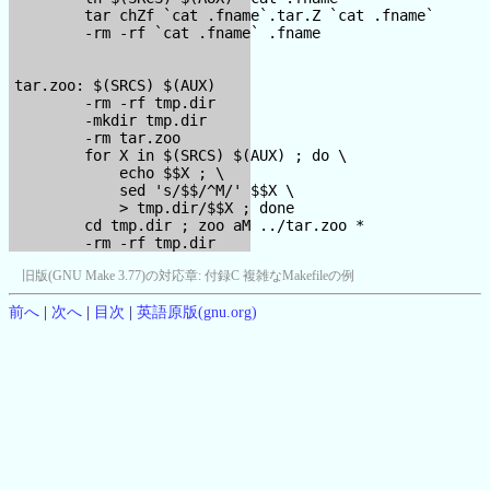
        tar chZf `cat .fname`.tar.Z `cat .fname`

        -rm -rf `cat .fname` .fname

tar.zoo: $(SRCS) $(AUX)

        -rm -rf tmp.dir

        -mkdir tmp.dir

        -rm tar.zoo

        for X in $(SRCS) $(AUX) ; do \

            echo $$X ; \

            sed 's/$$/^M/' $$X \

            > tmp.dir/$$X ; done

        cd tmp.dir ; zoo aM ../tar.zoo *

旧版(GNU Make 3.77)の対応章:
付録C 複雑なMakefileの例
前へ
|
次へ
|
目次
|
英語原版(gnu.org)