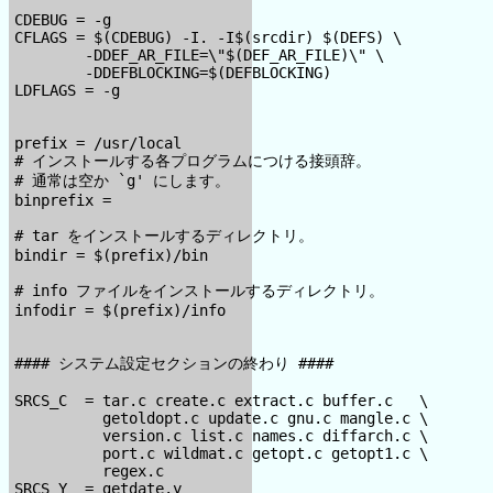
CDEBUG = -g

CFLAGS = $(CDEBUG) -I. -I$(srcdir) $(DEFS) \

        -DDEF_AR_FILE=\"$(DEF_AR_FILE)\" \

        -DDEFBLOCKING=$(DEFBLOCKING)

LDFLAGS = -g

prefix = /usr/local

# インストールする各プログラムにつける接頭辞。

# 通常は空か `g' にします。

binprefix =

# tar をインストールするディレクトリ。

bindir = $(prefix)/bin

# info ファイルをインストールするディレクトリ。

infodir = $(prefix)/info

#### システム設定セクションの終わり ####

SRCS_C  = tar.c create.c extract.c buffer.c   \

          getoldopt.c update.c gnu.c mangle.c \

          version.c list.c names.c diffarch.c \

          port.c wildmat.c getopt.c getopt1.c \

          regex.c

SRCS_Y  = getdate.y
