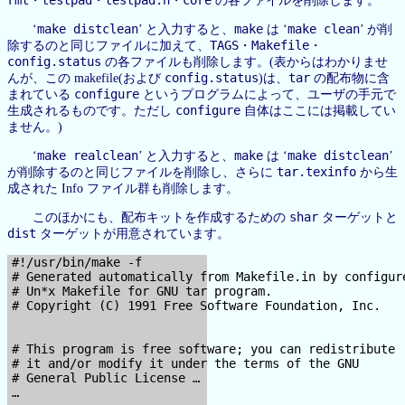
・
・
・
の各ファイルを削除します。
make distclean
make
make clean
‘
’ と入力すると、
は ‘
’ が削
TAGS
Makefile
除するのと同じファイルに加えて、
・
・
config.status
の各ファイルも削除します。(表からはわかりませ
config.status
tar
んが、この makefile(および
)は、
の配布物に含
configure
まれている
というプログラムによって、ユーザの手元で
configure
生成されるものです。ただし
自体はここには掲載してい
ません。)
make realclean
make
make distclean
‘
’ と入力すると、
は ‘
’
tar.texinfo
が削除するのと同じファイルを削除し、さらに
から生
成された Info ファイル群も削除します。
shar
このほかにも、配布キットを作成するための
ターゲットと
dist
ターゲットが用意されています。
#!/usr/bin/make -f

# Generated automatically from Makefile.in by configure
# Un*x Makefile for GNU tar program.

# Copyright (C) 1991 Free Software Foundation, Inc.

# This program is free software; you can redistribute

# it and/or modify it under the terms of the GNU

# General Public License …

…
