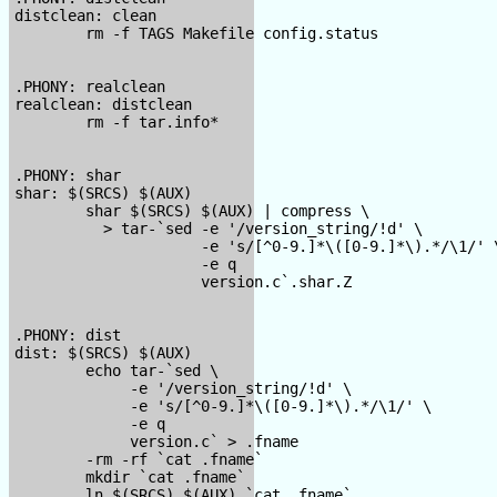
distclean: clean

        rm -f TAGS Makefile config.status

.PHONY: realclean

realclean: distclean

        rm -f tar.info*

.PHONY: shar

shar: $(SRCS) $(AUX)

        shar $(SRCS) $(AUX) | compress \

          > tar-`sed -e '/version_string/!d' \

                     -e 's/[^0-9.]*\([0-9.]*\).*/\1/' \
                     -e q

                     version.c`.shar.Z

.PHONY: dist

dist: $(SRCS) $(AUX)

        echo tar-`sed \

             -e '/version_string/!d' \

             -e 's/[^0-9.]*\([0-9.]*\).*/\1/' \

             -e q

             version.c` > .fname

        -rm -rf `cat .fname`

        mkdir `cat .fname`

        ln $(SRCS) $(AUX) `cat .fname`
