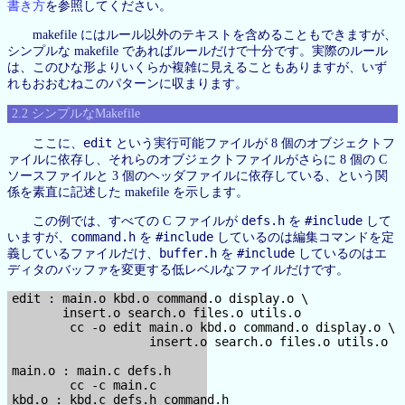
書き方
を参照してください。
makefile にはルール以外のテキストを含めることもできますが、
シンプルな makefile であればルールだけで十分です。実際のルール
は、このひな形よりいくらか複雑に見えることもありますが、いず
れもおおむねこのパターンに収まります。
2.2 シンプルなMakefile
edit
ここに、
という実行可能ファイルが 8 個のオブジェクトフ
ァイルに依存し、それらのオブジェクトファイルがさらに 8 個の C
ソースファイルと 3 個のヘッダファイルに依存している、という関
係を素直に記述した makefile を示します。
defs.h
#include
この例では、すべての C ファイルが
を
して
command.h
#include
いますが、
を
しているのは編集コマンドを定
buffer.h
#include
義しているファイルだけ、
を
しているのはエ
ディタのバッファを変更する低レベルなファイルだけです。
edit : main.o kbd.o command.o display.o \

       insert.o search.o files.o utils.o

        cc -o edit main.o kbd.o command.o display.o \

                   insert.o search.o files.o utils.o

main.o : main.c defs.h

        cc -c main.c

kbd.o : kbd.c defs.h command.h
