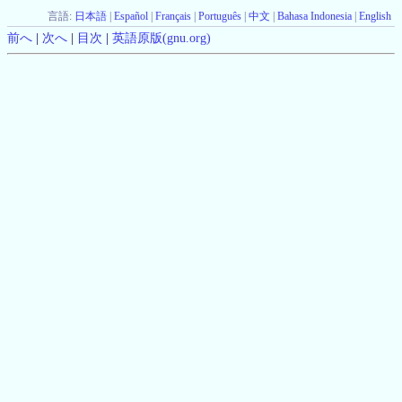
言語:
日本語
|
Español
|
Français
|
Português
|
中文
|
Bahasa Indonesia
|
English
前へ
|
次へ
|
目次
|
英語原版(gnu.org)