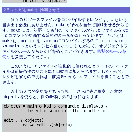
2.5 レシピをmakeに推測させる
個々の C ソースファイルをコンパイルするレシピは、いちいち
make
書き出す必要はありません。
がそれを自分で割り出せるからで
make
.c
.o
cc
す。
には、対応する名前の
ファイルから
ファイルを
-c
コマンドで更新する
暗黙のルール
が備わっています。たとえば
make
main.c
main.o
cc -c main.c
は、
を
にコンパイルするのに
-o main.o
というレシピを使います。したがって、オブジェクトフ
ァイルのルールからレシピを省くことができます。
暗黙のルールを
使う
を参照してください。
.c
.c
このように
ファイルが自動的に使われるとき、その
ファ
イルは前提条件のリストにも自動的に加えられます。したがって、
.c
レシピを省くのであれば、前提条件から
ファイルを省くこともで
きます。
以上の 2 つの変更をどちらも施し、さらに先に提案した変数
objects
を使うと、例の全体は次のようになります:
objects = main.o kbd.o command.o display.o \

          insert.o search.o files.o utils.o

edit : $(objects)

        cc -o edit $(objects)
