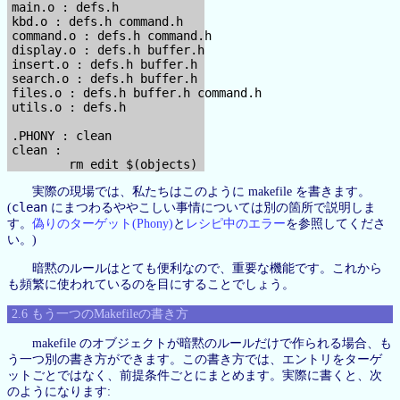
main.o : defs.h

kbd.o : defs.h command.h

command.o : defs.h command.h

display.o : defs.h buffer.h

insert.o : defs.h buffer.h

search.o : defs.h buffer.h

files.o : defs.h buffer.h command.h

utils.o : defs.h

.PHONY : clean

clean :

実際の現場では、私たちはこのように makefile を書きます。
clean
(
にまつわるややこしい事情については別の箇所で説明しま
す。
偽りのターゲット(Phony)
と
レシピ中のエラー
を参照してくださ
い。)
暗黙のルールはとても便利なので、重要な機能です。これから
も頻繁に使われているのを目にすることでしょう。
2.6 もう一つのMakefileの書き方
makefile のオブジェクトが暗黙のルールだけで作られる場合、も
う一つ別の書き方ができます。この書き方では、エントリをターゲ
ットごとではなく、前提条件ごとにまとめます。実際に書くと、次
のようになります: