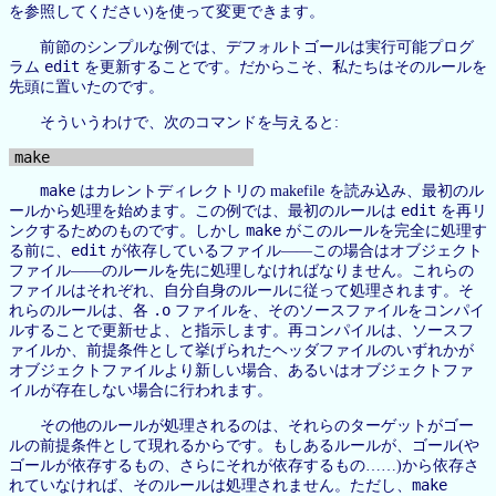
を参照してください)を使って変更できます。
前節のシンプルな例では、デフォルトゴールは実行可能プログ
edit
ラム
を更新することです。だからこそ、私たちはそのルールを
先頭に置いたのです。
そういうわけで、次のコマンドを与えると:
make
はカレントディレクトリの makefile を読み込み、最初のル
edit
ールから処理を始めます。この例では、最初のルールは
を再リ
make
ンクするためのものです。しかし
がこのルールを完全に処理す
edit
る前に、
が依存しているファイル——この場合はオブジェクト
ファイル——のルールを先に処理しなければなりません。これらの
ファイルはそれぞれ、自分自身のルールに従って処理されます。そ
.o
れらのルールは、各
ファイルを、そのソースファイルをコンパイ
ルすることで更新せよ、と指示します。再コンパイルは、ソースフ
ァイルか、前提条件として挙げられたヘッダファイルのいずれかが
オブジェクトファイルより新しい場合、あるいはオブジェクトファ
イルが存在しない場合に行われます。
その他のルールが処理されるのは、それらのターゲットがゴー
ルの前提条件として現れるからです。もしあるルールが、ゴール(や
ゴールが依存するもの、さらにそれが依存するもの……)から依存さ
make
れていなければ、そのルールは処理されません。ただし、