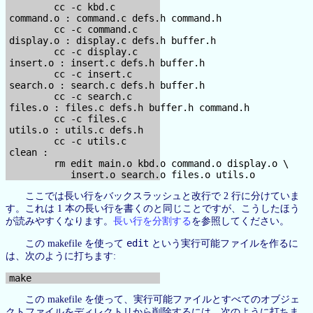
        cc -c kbd.c

command.o : command.c defs.h command.h

        cc -c command.c

display.o : display.c defs.h buffer.h

        cc -c display.c

insert.o : insert.c defs.h buffer.h

        cc -c insert.c

search.o : search.c defs.h buffer.h

        cc -c search.c

files.o : files.c defs.h buffer.h command.h

        cc -c files.c

utils.o : utils.c defs.h

        cc -c utils.c

clean :

        rm edit main.o kbd.o command.o display.o \

ここでは長い行をバックスラッシュと改行で 2 行に分けていま
す。これは 1 本の長い行を書くのと同じことですが、こうしたほう
が読みやすくなります。
長い行を分割する
を参照してください。
edit
この makefile を使って
という実行可能ファイルを作るに
は、次のように打ちます:
この makefile を使って、実行可能ファイルとすべてのオブジェ
クトファイルをディレクトリから削除するには、次のように打ちま