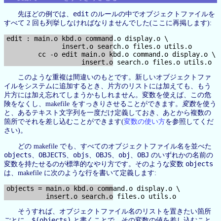
edit
先ほどの例では、
のルールの中でオブジェクトファイルを
すべて 2 回も列挙しなければなりませんでした(ここに再掲します):
edit : main.o kbd.o command.o display.o \

              insert.o search.o files.o utils.o

        cc -o edit main.o kbd.o command.o display.o \

このような重複は間違いのもとです。新しいオブジェクトファ
イルをシステムに追加するとき、片方のリストには加えても、もう
片方には加え忘れてしまうかもしれません。変数を使えば、この危
険をなくし、makefile をすっきりさせることができます。
変数
を使う
と、あるテキスト文字列を一度だけ定義しておき、あとから複数の
箇所でそれを差し込むことができます(
変数の使い方
を参照してくだ
さい)。
どの makefile でも、すべてのオブジェクトファイル名を並べた
objects
OBJECTS
objs
OBJS
obj
OBJ
、
、
、
、
、
のいずれかの名前の
objects
変数を持たせるのが標準的なやり方です。そのような変数
は、makefile に次のような行を書いて定義します:
objects = main.o kbd.o command.o display.o \

そうすれば、オブジェクトファイル名のリストを置きたい箇所
$(objects)
ごとに、
と書くことで、その変数の値を差し込むこと