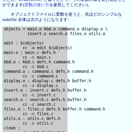
ができます(
変数の使い方
を参照してください)。
オブジェクトファイルに変数を使うと、先ほどのシンプルな
makefile 全体は次のようになります:
objects = main.o kbd.o command.o display.o \

          insert.o search.o files.o utils.o

edit : $(objects)

        cc -o edit $(objects)

main.o : main.c defs.h

        cc -c main.c

kbd.o : kbd.c defs.h command.h

        cc -c kbd.c

command.o : command.c defs.h command.h

        cc -c command.c

display.o : display.c defs.h buffer.h

        cc -c display.c

insert.o : insert.c defs.h buffer.h

        cc -c insert.c

search.o : search.c defs.h buffer.h

        cc -c search.c

files.o : files.c defs.h buffer.h command.h

        cc -c files.c

utils.o : utils.c defs.h

        cc -c utils.c

clean :
