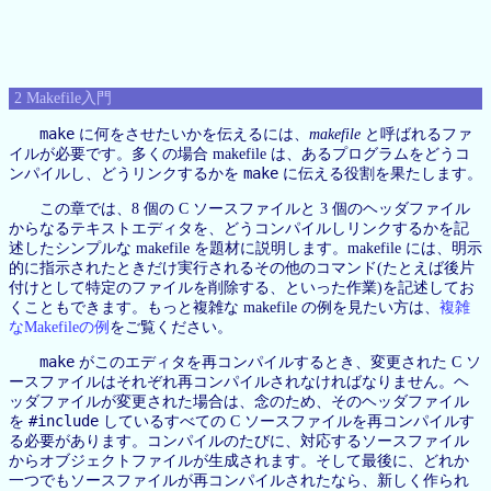
2 Makefile入門
make
に何をさせたいかを伝えるには、
makefile
と呼ばれるファ
イルが必要です。多くの場合 makefile は、あるプログラムをどうコ
make
ンパイルし、どうリンクするかを
に伝える役割を果たします。
この章では、8 個の C ソースファイルと 3 個のヘッダファイル
からなるテキストエディタを、どうコンパイルしリンクするかを記
述したシンプルな makefile を題材に説明します。makefile には、明示
的に指示されたときだけ実行されるその他のコマンド(たとえば後片
付けとして特定のファイルを削除する、といった作業)を記述してお
くこともできます。もっと複雑な makefile の例を見たい方は、
複雑
なMakefileの例
をご覧ください。
make
がこのエディタを再コンパイルするとき、変更された C ソ
ースファイルはそれぞれ再コンパイルされなければなりません。ヘ
ッダファイルが変更された場合は、念のため、そのヘッダファイル
#include
を
しているすべての C ソースファイルを再コンパイルす
る必要があります。コンパイルのたびに、対応するソースファイル
からオブジェクトファイルが生成されます。そして最後に、どれか
一つでもソースファイルが再コンパイルされたなら、新しく作られ