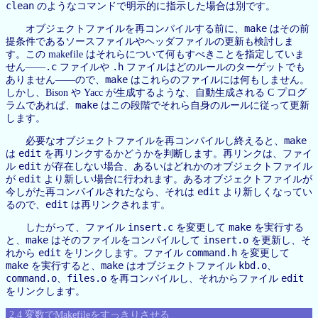
clean
のようなコマンドで明示的に指示した場合は別です。
make
オブジェクトファイルを再コンパイルする前に、
はその前
提条件であるソースファイルやヘッダファイルの更新も検討しま
す。この makefile はそれらについて何もすべきことを指定していま
.c
.h
せん——
ファイルや
ファイルはどのルールのターゲットでも
make
ありません——ので、
はこれらのファイルには何もしません。
しかし、Bison や Yacc が生成するような、自動生成される C プログ
make
ラムであれば、
はこの段階でそれら自身のルールに従って更新
します。
make
必要なオブジェクトファイルを再コンパイルし終えると、
edit
は
を再リンクするかどうかを判断します。再リンクは、ファイ
edit
ル
が存在しない場合、あるいはどれかのオブジェクトファイル
edit
が
より新しい場合に行われます。あるオブジェクトファイルが
edit
今しがた再コンパイルされたなら、それは
より新しくなってい
edit
るので、
は再リンクされます。
insert.c
make
したがって、ファイル
を変更して
を実行する
make
insert.o
と、
はそのファイルをコンパイルして
を更新し、そ
edit
command.h
れから
をリンクします。ファイル
を変更して
make
make
kbd.o
を実行すると、
はオブジェクトファイル
、
command.o
files.o
edit
、
を再コンパイルし、それからファイル
をリンクします。
2.4 変数でMakefileをすっきりさせる