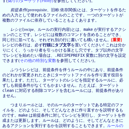
す(
偽りのターゲット(Phony)
を参照してください)。
前提条件
(prerequisite、旧称:依存関係)とは、ターゲットを作るた
めの入力として使われるファイルのことです。一つのターゲットが
複数のファイルに依存していることもよくあります。
make
レシピ
(recipe、ルールの実行内容)とは、
が実行するアクシ
ョンのことです。レシピには複数のコマンドを含めることができ、
同じ行に並べても、それぞれ別の行に書いても構いません。
[重要]
レシピの各行は、必ず
行頭にタブ文字
を置いてください! これは分か
りにくく、うっかり者を引っかける落とし穴です。タブ以外の文字
.RECIPEPREFIX
でレシピを始めたい場合は、
変数に別の文字を設定
できます(
その他の特別な変数
を参照してください)。
ふつうレシピは、前提条件を伴うルールの中にあり、前提条件
のどれかが変更されたときにターゲットファイルを作り直す役目を
果たします。ただし、ターゲットのレシピを指定するルールに、必
ずしも前提条件がなくてもかまいません。たとえば、ターゲット
clean
に対応する削除コマンドを含むルールには、前提条件があり
ません。
つまり
ルール
とは、そのルールのターゲットである特定のファ
イルを、どのように、そしてどんなときに作り直すかを説明するも
make
のです。
は前提条件に対してレシピを実行し、ターゲットを作
成または更新します。ルールは、どのように、そしてどんなときに
あるアクションを実行するかを説明することもできます。
ルールの