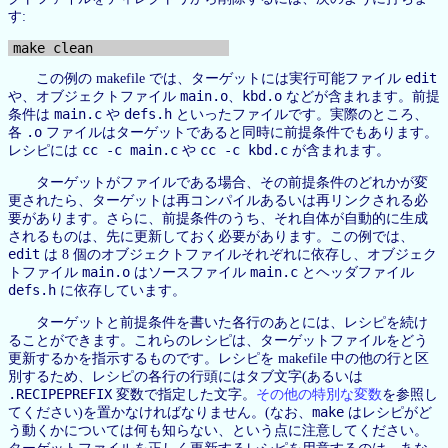
す:
edit
この例の makefile では、ターゲットには実行可能ファイル
main.o
kbd.o
や、オブジェクトファイル
、
などが含まれます。前提
main.c
defs.h
条件は
や
といったファイルです。実際のところ、
.o
各
ファイルはターゲットであると同時に前提条件でもあります。
cc -c main.c
cc -c kbd.c
レシピには
や
が含まれます。
ターゲットがファイルである場合、その前提条件のどれかが変
更されたら、ターゲットは再コンパイルあるいは再リンクされる必
要があります。さらに、前提条件のうち、それ自体が自動的に生成
されるものは、先に更新しておく必要があります。この例では、
edit
は 8 個のオブジェクトファイルそれぞれに依存し、オブジェク
main.o
main.c
トファイル
はソースファイル
とヘッダファイル
defs.h
に依存しています。
ターゲットと前提条件を書いた各行のあとには、レシピを続け
ることができます。これらのレシピは、ターゲットファイルをどう
更新するかを指示するものです。レシピを makefile 中の他の行と区
別するため、レシピの各行の行頭にはタブ文字(あるいは
.RECIPEPREFIX
変数で指定した文字。
その他の特別な変数
を参照し
make
てください)を置かなければなりません。(なお、
はレシピがど
う動くかについては何も知らない、という点に注意してください。