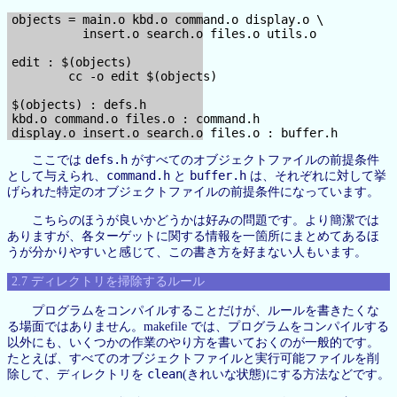
objects = main.o kbd.o command.o display.o \

          insert.o search.o files.o utils.o

edit : $(objects)

        cc -o edit $(objects)

$(objects) : defs.h

kbd.o command.o files.o : command.h

defs.h
ここでは
がすべてのオブジェクトファイルの前提条件
command.h
buffer.h
として与えられ、
と
は、それぞれに対して挙
げられた特定のオブジェクトファイルの前提条件になっています。
こちらのほうが良いかどうかは好みの問題です。より簡潔では
ありますが、各ターゲットに関する情報を一箇所にまとめてあるほ
うが分かりやすいと感じて、この書き方を好まない人もいます。
2.7 ディレクトリを掃除するルール
プログラムをコンパイルすることだけが、ルールを書きたくな
る場面ではありません。makefile では、プログラムをコンパイルする
以外にも、いくつかの作業のやり方を書いておくのが一般的です。
たとえば、すべてのオブジェクトファイルと実行可能ファイルを削
clean
除して、ディレクトリを
(きれいな状態)にする方法などです。