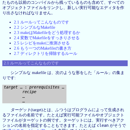
たものも以前のコンパイルから残っているものも含めて、すべての
オブジェクトファイルをリンクし、新しい実行可能なエディタを作
り出さなければなりません。
2.1 ルールってこんなものです
2.2 シンプルなMakefile
2.3 makeはMakefileをどう処理するか
2.4 変数でMakefileをすっきりさせる
2.5 レシピをmakeに推測させる
2.6 もう一つのMakefileの書き方
2.7 ディレクトリを掃除するルール
2.1 ルールってこんなものです
シンプルな makefile は、次のような形をした「ルール」の集ま
りです:
target
 … : 
prerequisites
 …

recipe
        …

ターゲット
(target)とは、ふつうはプログラムによって生成され
るファイルの名前です。たとえば実行可能ファイルやオブジェクト
ファイルがターゲットの例です。ターゲットには、実行すべきアク
clean
ションの名前を指定することもできます。たとえば
がそうで