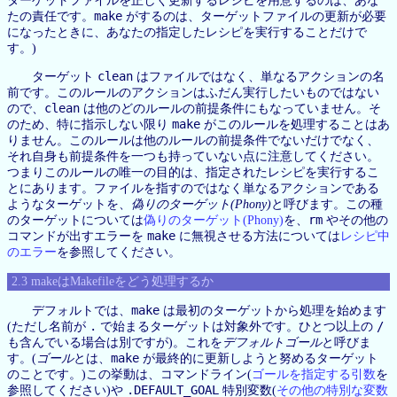
ターゲットファイルを正しく更新するレシピを用意するのは、あな
make
たの責任です。
がするのは、ターゲットファイルの更新が必要
になったときに、あなたの指定したレシピを実行することだけで
す。)
clean
ターゲット
はファイルではなく、単なるアクションの名
前です。このルールのアクションはふだん実行したいものではない
clean
ので、
は他のどのルールの前提条件にもなっていません。そ
make
のため、特に指示しない限り
がこのルールを処理することはあ
りません。このルールは他のルールの前提条件でないだけでなく、
それ自身も前提条件を一つも持っていない点に注意してください。
つまりこのルールの唯一の目的は、指定されたレシピを実行するこ
とにあります。ファイルを指すのではなく単なるアクションである
ようなターゲットを、
偽りのターゲット(Phony)
と呼びます。この種
rm
のターゲットについては
偽りのターゲット(Phony)
を、
やその他の
make
コマンドが出すエラーを
に無視させる方法については
レシピ中
のエラー
を参照してください。
2.3 makeはMakefileをどう処理するか
make
デフォルトでは、
は最初のターゲットから処理を始めます
.
/
(ただし名前が
で始まるターゲットは対象外です。ひとつ以上の
も含んでいる場合は別ですが)。これを
デフォルトゴール
と呼びま
make
す。(
ゴール
とは、
が最終的に更新しようと努めるターゲット
のことです。)この挙動は、コマンドライン(
ゴールを指定する引数
を
.DEFAULT_GOAL
参照してください)や
特別変数(
その他の特別な変数