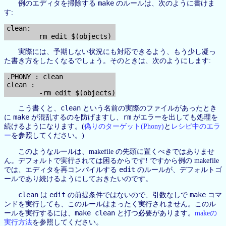
make
例のエディタを掃除する
のルールは、次のように書けま
す:
clean:

実際には、予期しない状況にも対応できるよう、もう少し凝っ
た書き方をしたくなるでしょう。そのときは、次のようにします:
.PHONY : clean

clean :

clean
こう書くと、
という名前の実際のファイルがあったとき
make
rm
に
が混乱するのを防げますし、
がエラーを出しても処理を
続けるようになります。(
偽りのターゲット(Phony)
と
レシピ中のエラ
ー
を参照してください。)
このようなルールは、makefile の先頭に置くべきではありませ
ん。デフォルトで実行されては困るからです! ですから例の makefile
edit
では、エディタを再コンパイルする
のルールが、デフォルトゴ
ールであり続けるようにしておきたいのです。
clean
edit
make
は
の前提条件ではないので、引数なしで
コマ
ンドを実行しても、このルールはまったく実行されません。このル
make clean
ールを実行するには、
と打つ必要があります。
makeの
実行方法
を参照してください。