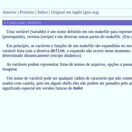
Anterior
|
Próximo
|
Índice
|
Original em inglês (gnu.org)
6 Como usar variáveis
Uma
variável
(variable) é um nome definido em um makefile para represen
(prerequisite), receitas (recipe) e em diversas outras partes do makefile. (E
Em princípio, as variáveis e funções de um makefile são expandidas no mom
define
variável feita com a diretiva
, a expansão não ocorre nesse momento. 
determinado dinamicamente (escopo dinâmico).
As variáveis podem representar listas de nomes de arquivos, opções a passa
imaginar.
Um nome de variável pode ser qualquer cadeia de caracteres que não conte
usados com cautela, pois em alguns shells eles não podem ser passados pelo
make
significado especial em versões futuras do
.