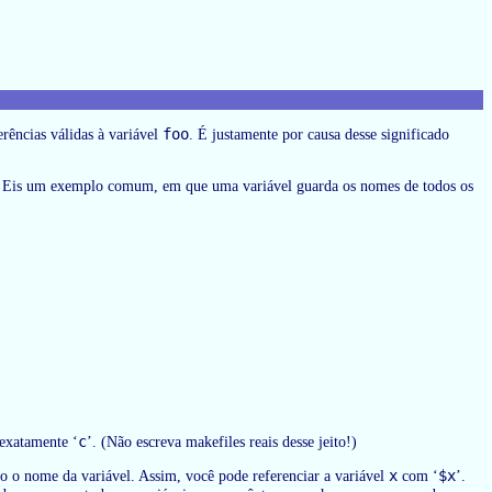
foo
ferências válidas à variável
. É justamente por causa desse significado
veis. Eis um exemplo comum, em que uma variável guarda os nomes de todos os
c
exatamente ‘
’. (Não escreva makefiles reais desse jeito!)
x
$x
mo o nome da variável. Assim, você pode referenciar a variável
com ‘
’.