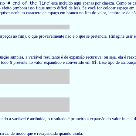
# end of the line
rio ‘
’ está incluído aqui apenas por clareza. Como os 
efeito (embora isso fique muito difícil de ler). Se você for colocar espaço em
quiser nenhum caractere de espaço em branco no fim do valor, lembre-se de n
espaços ao fim), o que provavelmente não é o que se pretendia. (Imagine usar e
ição simples, a variável resultante é de expansão recursiva: ou seja, ela é reex
$
$$
: todo
presente no valor expandido é convertido em
. Esse tipo de atribuiç
ndo a variável é atribuída, o resultado é primeiro a expansão do valor inicial 
rsiva, de modo que é reexpandida quando usada.