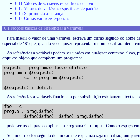
6.11 Valores de variáveis específicos de alvo
6.12 Valores de variáveis específicos de padrão
6.13 Suprimindo a herança
6.14 Outras variáveis especiais
6.1 Noções básicas de referências a variáveis
Para inserir o valor de uma variável, escreva um cifrão seguido do nome da 
$
especial de ‘
’ que, quando você quiser representar um único cifrão literal 
As referências a variáveis podem ser usadas em qualquer contexto: alvos, 
arquivos objeto que compõem um programa:
objects = program.o foo.o utils.o

program : $(objects)

        cc -o program $(objects)

As referências a variáveis funcionam por substituição estritamente textual. 
foo = c

prog.o : prog.$(foo)

prog.c
pode ser usada para compilar um programa C
. Como o espaço em b
Se um cifrão for seguido de um caractere que não seja um cifrão, um parên