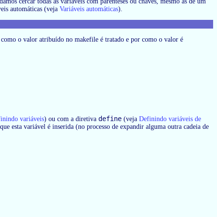
ndamos cercar todas as variáveis com parênteses ou chaves, mesmo as de um
veis automáticas (veja
Variáveis automáticas
).
r como o valor atribuído no makefile é tratado e por como o valor é
define
inindo variáveis
) ou com a diretiva
(veja
Definindo variáveis de
 que esta variável é inserida (no processo de expandir alguma outra cadeia de