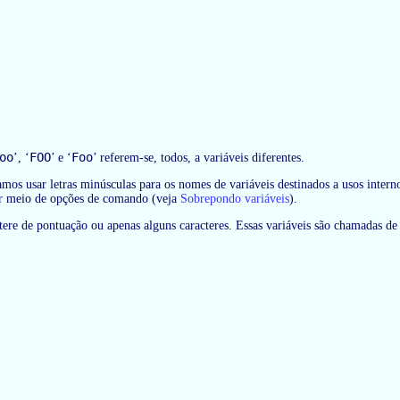
oo
FOO
Foo
’, ‘
’ e ‘
’ referem-se, todos, a variáveis diferentes.
mos usar letras minúsculas para os nomes de variáveis destinados a usos inter
por meio de opções de comando (veja
Sobrepondo variáveis
).
e de pontuação ou apenas alguns caracteres. Essas variáveis são chamadas d