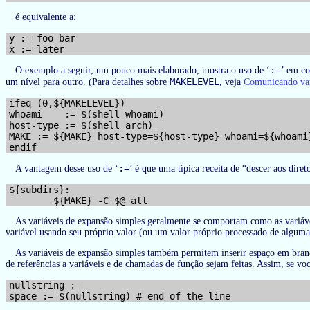
é equivalente a:
y := foo bar

:=
O exemplo a seguir, um pouco mais elaborado, mostra o uso de ‘
’ em c
MAKELEVEL
um nível para outro. (Para detalhes sobre
, veja
Comunicando var
ifeq (0,${MAKELEVEL})

whoami    := $(shell whoami)

host-type := $(shell arch)

MAKE := ${MAKE} host-type=${host-type} whoami=${whoami}
:=
A vantagem desse uso de ‘
’ é que uma típica receita de “descer aos diret
${subdirs}:

As variáveis de expansão simples geralmente se comportam como as variáve
variável usando seu próprio valor (ou um valor próprio processado de algum
As variáveis de expansão simples também permitem inserir espaço em branco
de referências a variáveis e de chamadas de função sejam feitas. Assim, se vo
nullstring :=
