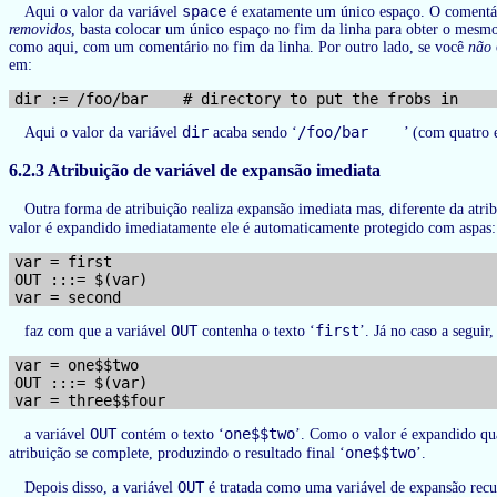
space
Aqui o valor da variável
é exatamente um único espaço. O comentá
removidos
, basta colocar um único espaço no fim da linha para obter o mesmo 
como aqui, com um comentário no fim da linha. Por outro lado, se você
não
em:
dir
/foo/bar
Aqui o valor da variável
acaba sendo ‘
’ (com quatro 
6.2.3 Atribuição de variável de expansão imediata
Outra forma de atribuição realiza expansão imediata mas, diferente da atribu
valor é expandido imediatamente ele é automaticamente protegido com aspas
var = first

OUT :::= $(var)

OUT
first
faz com que a variável
contenha o texto ‘
’. Já no caso a seguir,
var = one$$two

OUT :::= $(var)

OUT
one$$two
a variável
contém o texto ‘
’. Como o valor é expandido qua
one$$two
atribuição se complete, produzindo o resultado final ‘
’.
OUT
Depois disso, a variável
é tratada como uma variável de expansão recu