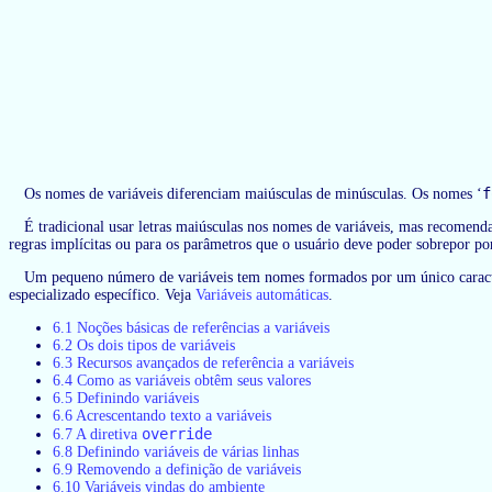
f
Os nomes de variáveis diferenciam maiúsculas de minúsculas. Os nomes ‘
É tradicional usar letras maiúsculas nos nomes de variáveis, mas recomenda
regras implícitas ou para os parâmetros que o usuário deve poder sobrepor 
Um pequeno número de variáveis tem nomes formados por um único caracter
especializado específico. Veja
Variáveis automáticas
.
6.1 Noções básicas de referências a variáveis
6.2 Os dois tipos de variáveis
6.3 Recursos avançados de referência a variáveis
6.4 Como as variáveis obtêm seus valores
6.5 Definindo variáveis
6.6 Acrescentando texto a variáveis
override
6.7 A diretiva
6.8 Definindo variáveis de várias linhas
6.9 Removendo a definição de variáveis
6.10 Variáveis vindas do ambiente