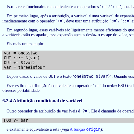
:=
::=
Isso parece funcionalmente equivalente aos operadores ‘
’ / ‘
’, mas h
Em primeiro lugar, após a atribuição, a variável é uma variável de expans
+=
:=
::=
imediatamente com o operador ‘
’, deve usar uma atribuição ‘
’ / ‘
’ 
Em segundo lugar, essas variáveis são ligeiramente menos eficientes do qu
a variáveis estão escapadas, essa expansão apenas desfaz o escape do valor, s
Eis mais um exemplo:
var = one$$two

OUT :::= $(var)

OUT += $(var)

OUT
one$$two $(var)
Depois disso, o valor de
é o texto ‘
’. Quando essa
:=
make
Esse estilo de atribuição é equivalente ao operador ‘
’ do
BSD tradi
oferecer portabilidade.
6.2.4 Atribuição condicional de variável
?=
Outro operador de atribuição de variáveis é ‘
’. Ele é chamado de operado
origin
é exatamente equivalente a esta (veja
A função
):