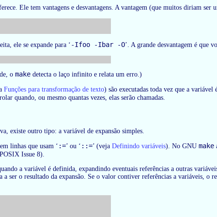
erece. Ele tem vantagens e desvantagens. A vantagem (que muitos diriam ser u
-Ifoo -Ibar -O
ita, ele se expande para ‘
’. A grande desvantagem é que vo
make
ade, o
detecta o laço infinito e relata um erro.)
ja
Funções para transformação de texto
) são executadas toda vez que a variável 
trolar quando, ou mesmo quantas vezes, elas serão chamadas.
va, existe outro tipo: a variável de expansão simples.
:=
::=
make
 em linhas que usam ‘
’ ou ‘
’ (veja
Definindo variáveis
). No GNU
a
 POSIX Issue 8).
ando a variável é definida, expandindo eventuais referências a outras variávei
 a ser o resultado da expansão. Se o valor contiver referências a variáveis, o 