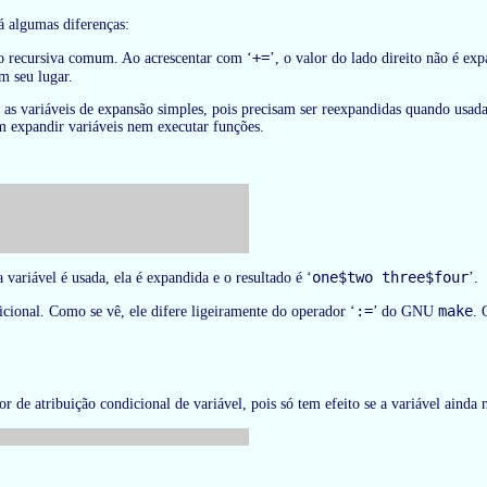
á algumas diferenças:
+=
ão recursiva comum. Ao acrescentar com ‘
’, o valor do lado direito não é ex
em seu lugar.
e as variáveis de expansão simples, pois precisam ser reexpandidas quando usad
em expandir variáveis nem executar funções.
one$two three$four
 variável é usada, ela é expandida e o resultado é ‘
’.
:=
make
cional. Como se vê, ele difere ligeiramente do operador ‘
’ do GNU
. 
r de atribuição condicional de variável, pois só tem efeito se a variável ainda n