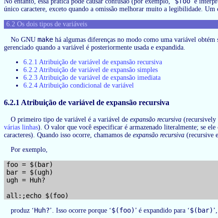
$foo
No entanto, essa prática pode causar confusão (por exemplo, ‘
’ é inter
único caractere, exceto quando a omissão melhorar muito a legibilidade. Um c
6.2 Os dois tipos de variáveis
make
No GNU
há algumas diferenças no modo como uma variável obtém 
gerenciado quando a variável é posteriormente usada e expandida.
6.2.1 Atribuição de variável de expansão recursiva
6.2.2 Atribuição de variável de expansão simples
6.2.3 Atribuição de variável de expansão imediata
6.2.4 Atribuição condicional de variável
6.2.1 Atribuição de variável de expansão recursiva
O primeiro tipo de variável é a variável de
expansão recursiva
(recursively 
várias linhas
). O valor que você especificar é armazenado literalmente; se ele 
caracteres). Quando isso ocorre, chamamos de
expansão recursiva
(recursive 
Por exemplo,
foo = $(bar)

bar = $(ugh)

ugh = Huh?

Huh?
$(foo)
$(bar)
produz ‘
’. Isso ocorre porque ‘
’ é expandido para ‘
’