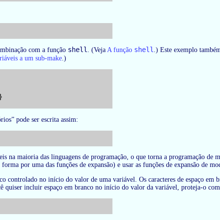
shell
shell
ombinação com a função
. (Veja
A função
.) Este exemplo também
iáveis a um sub-make
.)


órios” pode ser escrita assim:
is na maioria das linguagens de programação, o que torna a programação de m
a forma por uma das funções de expansão) e usar as funções de expansão de mo
 controlado no início do valor de uma variável. Os caracteres de espaço em br
cê quiser incluir espaço em branco no início do valor da variável, proteja-o com