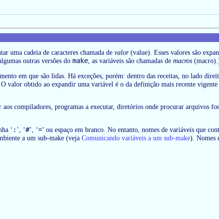
tar uma cadeia de caracteres chamada de
valor
(value). Esses valores são expand
make
m algumas outras versões do
, as variáveis são chamadas de
macros
(macro).
ento em que são lidas. Há exceções, porém: dentro das receitas, no lado direit
O valor obtido ao expandir uma variável é o da definição mais recente vigent
r aos compiladores, programas a executar, diretórios onde procurar arquivos fon
:
#
=
nha ‘
’, ‘
’, ‘
’ ou espaço em branco. No entanto, nomes de variáveis que cont
 ambiente a um sub-make (veja
Comunicando variáveis a um sub-make
). Nomes 