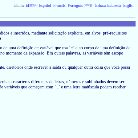
Idioma:
日本語
|
Español
|
Français
|
Português
|
中文
|
Bahasa Indonesia
|
English
idos e inseridos, mediante solicitação explícita, em alvos, pré-requisitos
)
=
o de uma definição de variável que usa ‘
’ e no corpo de uma definição de
e no momento da expansão. Em outras palavras, as variáveis têm escopo
te, diretórios onde escrever a saída ou qualquer outra coisa que você possa
enham caracteres diferentes de letras, números e sublinhados devem ser
.
de variáveis que começam com ‘
’ e uma letra maiúscula podem receber