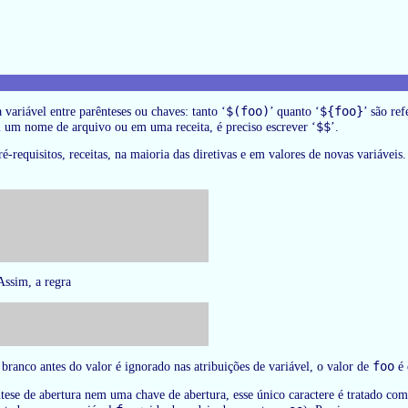
$(foo)
${foo}
variável entre parênteses ou chaves: tanto ‘
’ quanto ‘
’ são re
$$
em um nome de arquivo ou em uma receita, é preciso escrever ‘
’.
pré-requisitos, receitas, na maioria das diretivas e em valores de novas variá
Assim, a regra
foo
ranco antes do valor é ignorado nas atribuições de variável, o valor de
é 
tese de abertura nem uma chave de abertura, esse único caractere é tratado co