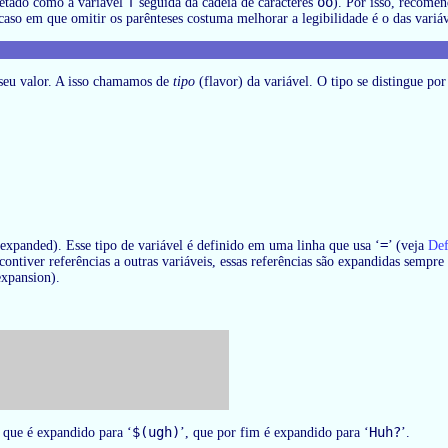
f
oo
pretado como a variável
seguida da cadeia de caracteres
). Por isso, recome
aso em que omitir os parênteses costuma melhorar a legibilidade é o das variá
seu valor. A isso chamamos de
tipo
(flavor) da variável. O tipo se distingue po
=
expanded). Esse tipo de variável é definido em uma linha que usa ‘
’ (veja
Def
contiver referências a outras variáveis, essas referências são expandidas sempre
expansion).
$(ugh)
Huh?
, que é expandido para ‘
’, que por fim é expandido para ‘
’.