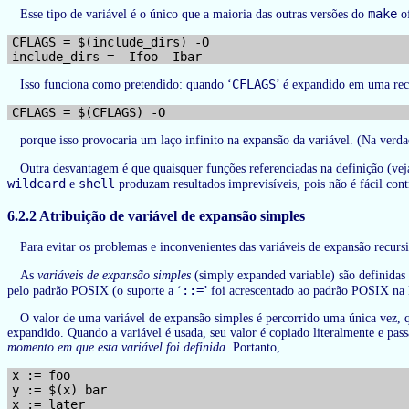
make
Esse tipo de variável é o único que a maioria das outras versões do
of
CFLAGS = $(include_dirs) -O

CFLAGS
Isso funciona como pretendido: quando ‘
’ é expandido em uma rece
porque isso provocaria um laço infinito na expansão da variável. (Na verd
Outra desvantagem é que quaisquer funções referenciadas na definição (ve
wildcard
shell
e
produzam resultados imprevisíveis, pois não é fácil con
6.2.2 Atribuição de variável de expansão simples
Para evitar os problemas e inconvenientes das variáveis de expansão recursi
As
variáveis de expansão simples
(simply expanded variable) são definidas
::=
pelo padrão POSIX (o suporte a ‘
’ foi acrescentado ao padrão POSIX na
O valor de uma variável de expansão simples é percorrido uma única vez, qu
expandido. Quando a variável é usada, seu valor é copiado literalmente e passa
momento em que esta variável foi definida
. Portanto,
x := foo

y := $(x) bar
