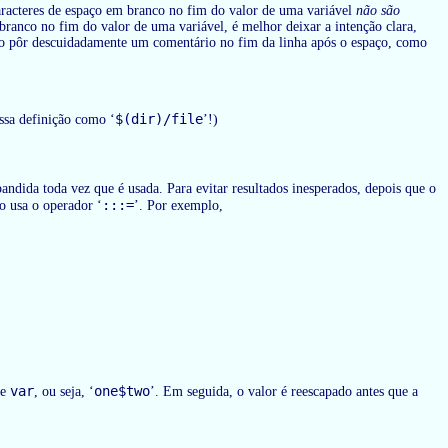
caracteres de espaço em branco no fim do valor de uma variável
não são
 branco no fim do valor de uma variável, é melhor deixar a intenção clara,
ão pôr descuidadamente um comentário no fim da linha após o espaço, como
$(dir)/file
ssa definição como ‘
’!)
pandida toda vez que é usada. Para evitar resultados inesperados, depois que o
:::=
ão usa o operador ‘
’. Por exemplo,
var
one$two
de
, ou seja, ‘
’. Em seguida, o valor é reescapado antes que a