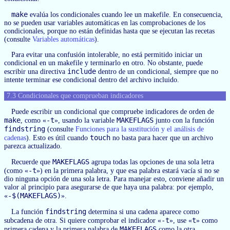
make
evalúa los condicionales cuando lee un makefile. En consecuencia,
no se pueden usar variables automáticas en las comprobaciones de los
condicionales, porque no están definidas hasta que se ejecutan las recetas
(consulte
Variables automáticas
).
Para evitar una confusión intolerable, no está permitido iniciar un
condicional en un makefile y terminarlo en otro. No obstante, puede
include
escribir una directiva
dentro de un condicional, siempre que no
intente terminar ese condicional dentro del archivo incluido.
7.3 Condicionales que comprueban indicadores
Puede escribir un condicional que compruebe indicadores de orden de
make
-t
MAKEFLAGS
, como «
», usando la variable
junto con la función
findstring
(consulte
Funciones para la sustitución y el análisis de
touch
cadenas
). Esto es útil cuando
no basta para hacer que un archivo
parezca actualizado.
MAKEFLAGS
Recuerde que
agrupa todas las opciones de una sola letra
-t
(como «
») en la primera palabra, y que esa palabra estará vacía si no se
dio ninguna opción de una sola letra. Para manejar esto, conviene añadir un
valor al principio para asegurarse de que haya una palabra: por ejemplo,
-$(MAKEFLAGS)
«
».
findstring
La función
determina si una cadena aparece como
-t
t
subcadena de otra. Si quiere comprobar el indicador «
», use «
» como
MAKEFLAGS
primera cadena y la primera palabra de
como la otra.