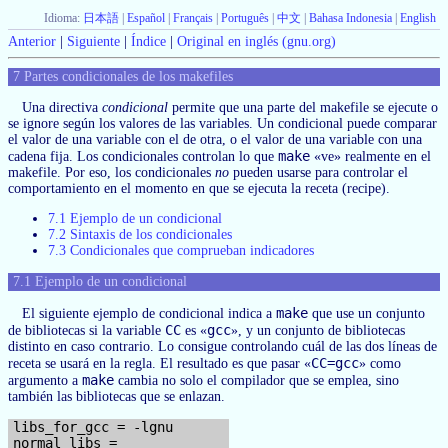
Idioma:
日本語
|
Español
|
Français
|
Português
|
中文
|
Bahasa Indonesia
|
English
Anterior
|
Siguiente
|
Índice
|
Original en inglés (gnu.org)
7 Partes condicionales de los makefiles
Una directiva
condicional
permite que una parte del makefile se ejecute o
se ignore según los valores de las variables. Un condicional puede comparar
el valor de una variable con el de otra, o el valor de una variable con una
make
cadena fija. Los condicionales controlan lo que
«ve» realmente en el
makefile. Por eso, los condicionales
no
pueden usarse para controlar el
comportamiento en el momento en que se ejecuta la receta (recipe).
7.1 Ejemplo de un condicional
7.2 Sintaxis de los condicionales
7.3 Condicionales que comprueban indicadores
7.1 Ejemplo de un condicional
make
El siguiente ejemplo de condicional indica a
que use un conjunto
CC
gcc
de bibliotecas si la variable
es «
», y un conjunto de bibliotecas
distinto en caso contrario. Lo consigue controlando cuál de las dos líneas de
CC=gcc
receta se usará en la regla. El resultado es que pasar «
» como
make
argumento a
cambia no solo el compilador que se emplea, sino
también las bibliotecas que se enlazan.
libs_for_gcc = -lgnu

normal_libs =
