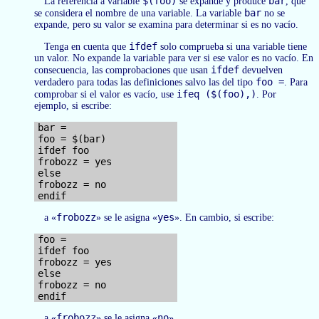
$(foo)
bar
La referencia a variable
se expande y produce
, que
bar
se considera el nombre de una variable. La variable
no se
expande, pero su valor se examina para determinar si es no vacío.
ifdef
Tenga en cuenta que
solo comprueba si una variable tiene
un valor. No expande la variable para ver si ese valor es no vacío. En
ifdef
consecuencia, las comprobaciones que usan
devuelven
foo =
verdadero para todas las definiciones salvo las del tipo
. Para
ifeq ($(foo),)
comprobar si el valor es vacío, use
. Por
ejemplo, si escribe:
bar =

foo = $(bar)

ifdef foo

frobozz = yes

else

frobozz = no

frobozz
yes
a «
» se le asigna «
». En cambio, si escribe:
foo =

ifdef foo

frobozz = yes

else

frobozz = no

frobozz
no
a «
» se le asigna «
».