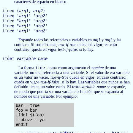
caracteres de espacio en blanco.
ifneq (
arg1
,
arg2
)
ifneq '
arg1
' '
arg2
'
ifneq "
arg1
" "
arg2
"
ifneq "
arg1
" '
arg2
'
ifneq '
arg1
' "
arg2
"
Expande todas las referencias a variables en
arg1
y
arg2
y las
compara. Si son distintas,
text-if-true
queda en vigor; en caso
contrario, queda en vigor
text-if-false
, si lo hay.
ifdef
variable-name
ifdef
La forma
toma como argumento el
nombre
de una
variable, no una referencia a una variable. Si el valor de esa variable
es un valor no vacío,
text-if-true
queda en vigor; en caso contrario,
queda en vigor
text-if-false
, si lo hay. Las variables que nunca se han
definido tienen un valor vacío. El texto
variable-name
se expande,
de modo que podría ser una variable o función que se expanda al
nombre de una variable. Por ejemplo:
bar = true

foo = bar

ifdef $(foo)

frobozz = yes
