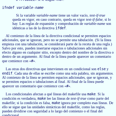
ifndef
variable-name
Si la variable
variable-name
tiene un valor vacío,
text-if-true
queda en vigor; en caso contrario, queda en vigor
text-if-false
, si lo
hay. Las reglas de expansión y comprobación de
variable-name
son
ifdef
idénticas a las de la directiva
.
Al comienzo de la línea de la directiva condicional se permiten espacios
adicionales, que se ignoran, pero no se permite una tabulación. (Si la línea
empieza con una tabulación, se considerará parte de la receta de una regla.)
Salvo por esto, pueden insertarse espacios o tabulaciones adicionales sin
efecto alguno en cualquier sitio, excepto dentro del nombre de la directiva o
dentro de un argumento. Al final de la línea puede aparecer un comentario
#
que comience con «
».
else
Las otras dos directivas que intervienen en un condicional son
y
endif
. Cada una de ellas se escribe como una sola palabra, sin argumentos.
Al comienzo de la línea se permiten espacios adicionales, que se ignoran, y
se permiten espacios o tabulaciones al final. Al final de la línea puede
#
aparecer un comentario que comience con «
».
make
Los condicionales afectan a qué líneas del makefile usa
. Si la
make
condición es verdadera,
lee las líneas de
text-if-true
como parte del
make
makefile; si la condición es falsa,
ignora por completo esas líneas. De
ello se sigue que las unidades sintácticas del makefile, como las reglas,
pueden dividirse con seguridad a lo largo del comienzo o el final del
condicional.