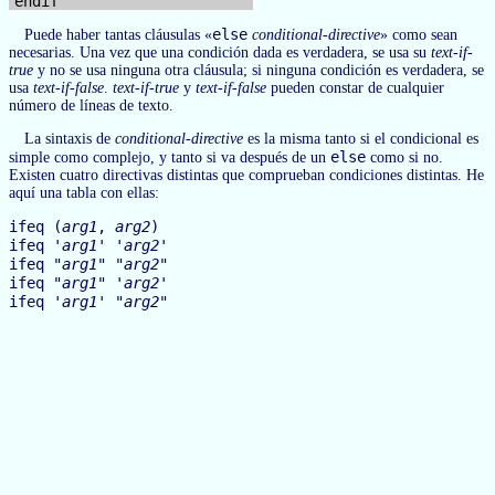
else
Puede haber tantas cláusulas «
conditional-directive
» como sean
necesarias. Una vez que una condición dada es verdadera, se usa su
text-if-
true
y no se usa ninguna otra cláusula; si ninguna condición es verdadera, se
usa
text-if-false
.
text-if-true
y
text-if-false
pueden constar de cualquier
número de líneas de texto.
La sintaxis de
conditional-directive
es la misma tanto si el condicional es
else
simple como complejo, y tanto si va después de un
como si no.
Existen cuatro directivas distintas que comprueban condiciones distintas. He
aquí una tabla con ellas:
ifeq (
arg1
,
arg2
)
ifeq '
arg1
' '
arg2
'
ifeq "
arg1
" "
arg2
"
ifeq "
arg1
" '
arg2
'
ifeq '
arg1
' "
arg2
"