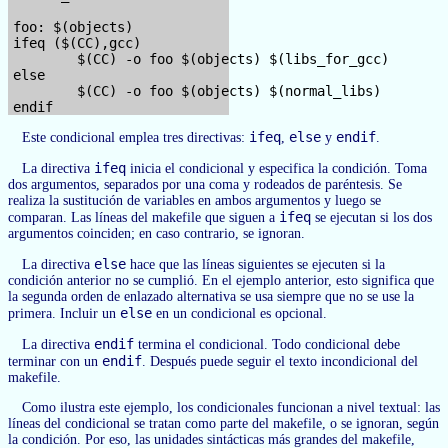
foo: $(objects)

ifeq ($(CC),gcc)

        $(CC) -o foo $(objects) $(libs_for_gcc)

else

        $(CC) -o foo $(objects) $(normal_libs)

ifeq
else
endif
Este condicional emplea tres directivas:
,
y
.
ifeq
La directiva
inicia el condicional y especifica la condición. Toma
dos argumentos, separados por una coma y rodeados de paréntesis. Se
realiza la sustitución de variables en ambos argumentos y luego se
ifeq
comparan. Las líneas del makefile que siguen a
se ejecutan si los dos
argumentos coinciden; en caso contrario, se ignoran.
else
La directiva
hace que las líneas siguientes se ejecuten si la
condición anterior no se cumplió. En el ejemplo anterior, esto significa que
la segunda orden de enlazado alternativa se usa siempre que no se use la
else
primera. Incluir un
en un condicional es opcional.
endif
La directiva
termina el condicional. Todo condicional debe
endif
terminar con un
. Después puede seguir el texto incondicional del
makefile.
Como ilustra este ejemplo, los condicionales funcionan a nivel textual: las
líneas del condicional se tratan como parte del makefile, o se ignoran, según
la condición. Por eso, las unidades sintácticas más grandes del makefile,