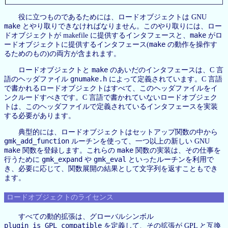
役に立つものであるためには、ロードオブジェクトは GNU
make
とやり取りできなければなりません。このやり取りには、ロー
make
ドオブジェクトが makefile に提供するインタフェースと、
がロ
make
ードオブジェクトに提供するインタフェース(
の動作を操作す
るためのもの)の両方が含まれます。
make
ロードオブジェクトと
のあいだのインタフェースは、C 言
gnumake.h
語のヘッダファイル
によって定義されています。C 言語
で書かれるロードオブジェクトはすべて、このヘッダファイルをイ
ンクルードすべきです。C 言語で書かれていないロードオブジェク
トは、このヘッダファイルで定義されているインタフェースを実装
する必要があります。
典型的には、ロードオブジェクトはセットアップ関数の中から
gmk_add_function
ルーチンを使って、一つ以上の新しい GNU
make
make
関数を登録します。これらの
関数の実装は、その仕事を
gmk_expand
gmk_eval
行うために
や
といったルーチンを利用で
き、必要に応じて、関数展開の結果として文字列を返すこともでき
ます。
ロードオブジェクトのライセンス
すべての動的拡張は、グローバルシンボル
plugin_is_GPL_compatible
を定義して、その拡張が GPL と互換