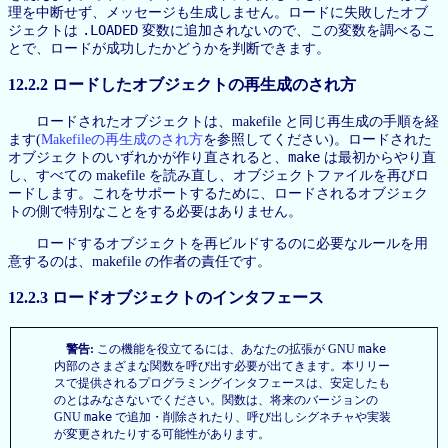
理を中断せず、メッセージも生成しません。ロードに失敗したオブ
.LOADED
ジェクトは
変数に追加されないので、この変数を調べるこ
とで、ロードが成功したかどうかを判断できます。
12.2.2 ロードしたオブジェクトの再生成のされ方
ロードされたオブジェクトは、makefile と同じ再生成の手順を経
ます(
Makefileの再生成のされ方
を参照してください)。ロードされた
make
オブジェクトのいずれかが作り直されると、
は最初からやり直
し、すべての makefile を読み直し、オブジェクトファイルを再びロ
ードします。これをサポートするために、ロードされるオブジェク
トの側で特別なことをする必要はありません。
ロードするオブジェクトを再ビルドするのに必要なルールを用
意するのは、makefile の作者の責任です。
12.2.3 ロードオブジェクトのインタフェース
警告:
この機能を役立てるには、あなたの拡張が GNU
make
内部のさまざまな関数を呼び出す必要が出てきます。本リリー
スで提供されるプログラミングインタフェースは、安定したも
のとはみなさないでください。関数は、将来のバージョンの
GNU
make
で追加・削除されたり、呼び出しシグネチャや実装
が変更されたりする可能性があります。