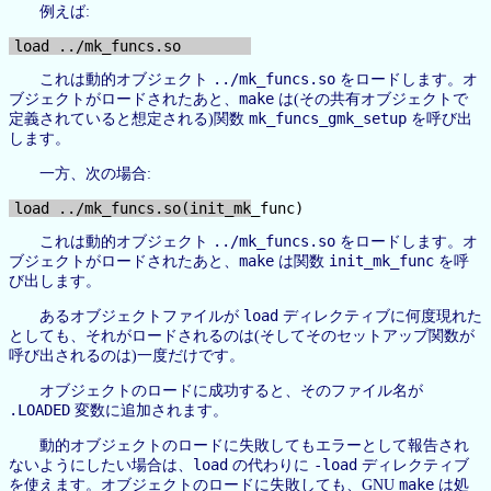
例えば:
../mk_funcs.so
これは動的オブジェクト
をロードします。オ
make
ブジェクトがロードされたあと、
は(その共有オブジェクトで
mk_funcs_gmk_setup
定義されていると想定される)関数
を呼び出
します。
一方、次の場合:
../mk_funcs.so
これは動的オブジェクト
をロードします。オ
make
init_mk_func
ブジェクトがロードされたあと、
は関数
を呼
び出します。
load
あるオブジェクトファイルが
ディレクティブに何度現れた
としても、それがロードされるのは(そしてそのセットアップ関数が
呼び出されるのは)一度だけです。
オブジェクトのロードに成功すると、そのファイル名が
.LOADED
変数に追加されます。
動的オブジェクトのロードに失敗してもエラーとして報告され
load
-load
ないようにしたい場合は、
の代わりに
ディレクティブ
make
を使えます。オブジェクトのロードに失敗しても、GNU
は処