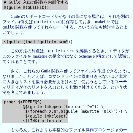
# Guile 入出力関数を内部化する

Guile のサポートコードがかなりの量になる場合は、それを別の
guileio.scm
ファイル(例えば
)に保存しておき、makefile では
guile
関数を使ってそれをロードする、という方法も検討するとよ
いでしょう:
guileio.scm
この方法の利点は、
を編集するとき、エディタが
このファイルを makefile の構文ではなく Scheme の構文として認識し
てくれることです。
さて、これらの Guile 関数を使ってファイルを作成できるように
なりました。たとえば、コマンドラインに収まりきらないほど非常
に大きなリストを扱う必要があるけれど、使おうとしているユーテ
ィリティがそのリストを入力としても受け付けてくれる、という状
況を考えてみましょう:
prog: $(PREREQS)

        @$(guile (mkopen "tmp.out" "w")) \

         $(foreach X,$^,$(guile (mkwrite "$(X)"))) \

         $(guile (mkclose))

もちろん、これよりも本格的なファイル操作プロシージャの一