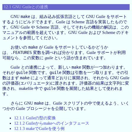
12.1 GNU Guileとの連携
make
GNU
は、組み込み拡張言語として GNU Guile をサポート
するようにビルドできます。Guile は Scheme 言語を実装したもので
す。GNU Guile や Scheme 言語、そしてそれらの機能の解説は、この
マニュアルの範囲を超えています。GNU Guile および Scheme のドキ
ュメントを参照してください。
make
お使いの
が Guile をサポートしているかどうか
.FEATURES
は、
変数を調べれば分かります。Guile サポートが利用
可能なら、この変数に
guile
という語が含まれています。
make
Guile との連携によって、新しい
関数が一つ加わります。
guile
guile
それが
関数です。
関数は引数を一つ取ります。その引
make
数はまず
によって通常どおりに展開され、それから GNU Guile
の評価器(エバリュエータ)に渡されます。評価器の結果は文字列に変
guile
換され、makefile 中で
関数を展開した結果として使われま
す。
make
さらに GNU
は、Guile スクリプトの中で使えるよう、いく
つかの Guile プロシージャを公開しています。
12.1.1 Guileの型の変換
12.1.2 Guileからmakeへのインタフェース
12.1.3 makeでGuileを使う例