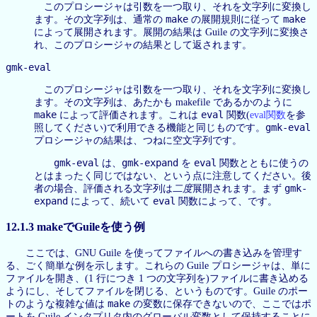
このプロシージャは引数を一つ取り、それを文字列に変換し
make
make
ます。その文字列は、通常の
の展開規則に従って
によって展開されます。展開の結果は Guile の文字列に変換さ
れ、このプロシージャの結果として返されます。
gmk-eval
このプロシージャは引数を一つ取り、それを文字列に変換し
ます。その文字列は、あたかも makefile であるかのように
make
eval
によって評価されます。これは
関数(
eval関数
を参
gmk-eval
照してください)で利用できる機能と同じものです。
プロシージャの結果は、つねに空文字列です。
gmk-eval
gmk-expand
eval
は、
を
関数とともに使うの
とはまったく同じではない、という点に注意してください。後
gmk-
者の場合、評価される文字列は
二度
展開されます。まず
expand
eval
によって、続いて
関数によって、です。
12.1.3 makeでGuileを使う例
ここでは、GNU Guile を使ってファイルへの書き込みを管理す
る、ごく簡単な例を示します。これらの Guile プロシージャは、単に
ファイルを開き、(1 行につき 1 つの文字列を)ファイルに書き込める
ようにし、そしてファイルを閉じる、というものです。Guile のポー
make
トのような複雑な値は
の変数に保存できないので、ここではポ
ートを Guile インタプリタ内のグローバル変数として保持することに