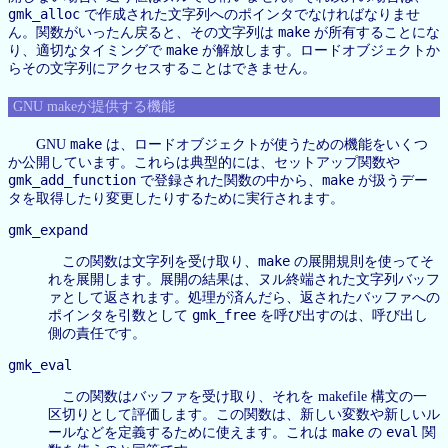
gmk_alloc
で作成された文字列へのポインタでなければなりませ
make
ん。関数がいったん戻ると、その文字列は
が所有することにな
make
り、適切なタイミングで
が解放します。ロードオブジェクトか
らその文字列にアクセスすることはできません。
GNU makeが提供する機能
make
GNU
は、ロードオブジェクトが使うための機能をいくつ
か公開しています。これらは典型的には、セットアップ関数や
gmk_add_function
make
で登録された関数の中から、
が扱うデー
タを取得したり変更したりするために実行されます。
gmk_expand
make
この関数は文字列を受け取り、
の展開規則を使ってそ
れを展開します。展開の結果は、ヌル終端された文字列バッフ
ァとして返されます。処理が済んだら、返されたバッファへの
gmk_free
ポインタを引数として
を呼び出すのは、呼び出し
側の責任です。
gmk_eval
この関数はバッファを受け取り、それを makefile 構文の一
区切りとして評価します。この関数は、新しい変数や新しいル
make
eval
ールなどを定義するために使えます。これは
の
関