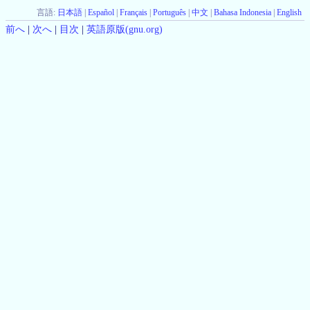
言語:
日本語
|
Español
|
Français
|
Português
|
中文
|
Bahasa Indonesia
|
English
前へ
|
次へ
|
目次
|
英語原版(gnu.org)