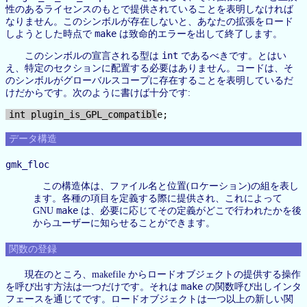
性のあるライセンスのもとで提供されていることを表明しなければ
なりません。このシンボルが存在しないと、あなたの拡張をロード
make
しようとした時点で
は致命的エラーを出して終了します。
int
このシンボルの宣言される型は
であるべきです。とはい
え、特定のセクションに配置する必要はありません。コードは、そ
のシンボルがグローバルスコープに存在することを表明しているだ
けだからです。次のように書けば十分です:
データ構造
gmk_floc
この構造体は、ファイル名と位置(ロケーション)の組を表し
ます。各種の項目を定義する際に提供され、これによって
make
GNU
は、必要に応じてその定義がどこで行われたかを後
からユーザーに知らせることができます。
関数の登録
現在のところ、makefile からロードオブジェクトの提供する操作
make
を呼び出す方法は一つだけです。それは
の関数呼び出しインタ
フェースを通じてです。ロードオブジェクトは一つ以上の新しい関