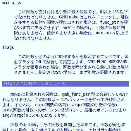
max_args
この関数が受け付ける引数の最大個数です。0 以上 255 以下
make
でなければなりません。GNU
はこれをチェックし、引数
func_ptr
が多すぎる状態で関数が呼び出された場合は、
を呼
び出す前に失敗させます。値が 0 の場合は、引数の個数に制
min_args
限はありません。値が 0 より大きい場合は、
以上で
なければなりません。
flags
この関数がどのように動作するかを指定するフラグです。望
GMK_FUNC_NOEXPAND
むフラグを OR で結合して指定します。
フラグが指定された場合、関数が呼び出される前に引数は展開
されません。指定されない場合は、まず引数が展開されます。
登録された関数のインタフェース
make
gmk_func_ptr
に登録される関数は、
型に合致していなけ
ればなりません。この関数は三つのパラメータを伴って呼び出され
name
argc
ます。すなわち、
(関数の名前)、
(関数の引数の個数)、
argv
(関数の引数へのポインタの配列)です。最後のポインタ(つまり
argv[argc]
0
)はヌル(
)になります。
関数の返り値は、その関数を展開した結果です。関数が何も展
開しない場合、返り値はヌルでも構いません。それ以外の場合は、