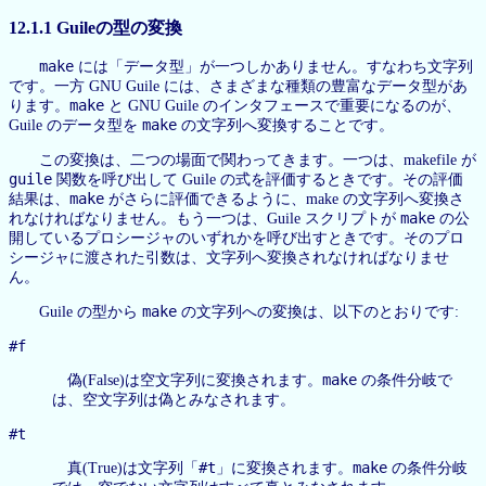
12.1.1 Guileの型の変換
make
には「データ型」が一つしかありません。すなわち文字列
です。一方 GNU Guile には、さまざまな種類の豊富なデータ型があ
make
ります。
と GNU Guile のインタフェースで重要になるのが、
make
Guile のデータ型を
の文字列へ変換することです。
この変換は、二つの場面で関わってきます。一つは、makefile が
guile
関数を呼び出して Guile の式を評価するときです。その評価
make
結果は、
がさらに評価できるように、make の文字列へ変換さ
make
れなければなりません。もう一つは、Guile スクリプトが
の公
開しているプロシージャのいずれかを呼び出すときです。そのプロ
シージャに渡された引数は、文字列へ変換されなければなりませ
ん。
make
Guile の型から
の文字列への変換は、以下のとおりです:
#f
make
偽(False)は空文字列に変換されます。
の条件分岐で
は、空文字列は偽とみなされます。
#t
#t
make
真(True)は文字列「
」に変換されます。
の条件分岐