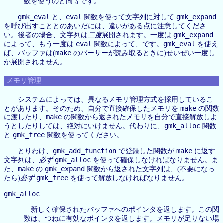
数を使うのと同等です。
gmk_eval
eval
gmk_expand
と、
関数を使って文字列に対して
を呼び出すこととのあいだには、違いがある点に注意してくださ
gmk_expand
い。後者の場合、文字列は
二度
展開されます。一度は
eval
gmk_eval
によって、もう一度は
関数によって、です。
を使え
make
ば、バッファは(
のパーサーが読み取るときに)せいぜい一度し
か展開されません。
メモリ管理
システムによっては、異なるメモリ管理方式を採用しているこ
make
とがあります。そのため、自分で直接確保したメモリを
の関数
make
に渡したり、
の関数から返されたメモリを自分で直接解放しよ
gmk_alloc
うとしたりしては、絶対にいけません。代わりに、
関数
gmk_free
と
関数を使ってください。
gmk_add_function
make
とりわけ、
で登録した関数が
に返す
gmk_alloc
文字列は、
必ず
を使って確保しなければなりません。ま
make
gmk_expand
た、
の
関数から返された文字列は、(不要になっ
gmk_free
たら)
必ず
を使って解放しなければなりません。
gmk_alloc
新しく確保されたバッファへのポインタを返します。この関
数は、つねに有効なポインタを返します。メモリが足りない場