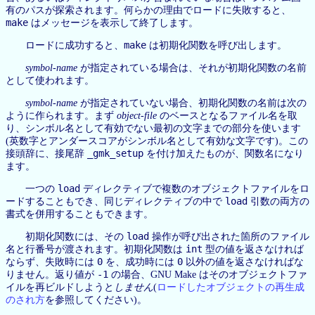
有のパスが探索されます。何らかの理由でロードに失敗すると、
make
はメッセージを表示して終了します。
make
ロードに成功すると、
は初期化関数を呼び出します。
symbol-name
が指定されている場合は、それが初期化関数の名前
として使われます。
symbol-name
が指定されていない場合、初期化関数の名前は次の
ように作られます。まず
object-file
のベースとなるファイル名を取
り、シンボル名として有効でない最初の文字までの部分を使います
(英数字とアンダースコアがシンボル名として有効な文字です)。この
_gmk_setup
接頭辞に、接尾辞
を付け加えたものが、関数名になり
ます。
load
一つの
ディレクティブで複数のオブジェクトファイルをロ
load
ードすることもでき、同じディレクティブの中で
引数の両方の
書式を併用することもできます。
load
初期化関数には、その
操作が呼び出された箇所のファイル
int
名と行番号が渡されます。初期化関数は
型の値を返さなければ
0
0
ならず、失敗時には
を、成功時には
以外の値を返さなければな
-1
りません。返り値が
の場合、GNU Make はそのオブジェクトファ
イルを再ビルドしようと
しません
(
ロードしたオブジェクトの再生成
のされ方
を参照してください)。