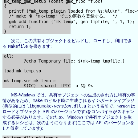
mk_temp_gmk_setup (const gmk_floc *floc)

{

  printf ("mk_temp plugin loaded from %s:%lu\n", floc->
  /* make 名 "mk-temp" でこの関数を登録する。  */

  gmk_add_function ("mk-temp", gen_tmpfile, 1, 1, 1);

  return 1;

次に、この共有オブジェクトをビルドし、ロードし、利用でき
Makefile
る
を書きます:
all:

        @echo Temporary file: $(mk-temp tmpfile.)

load mk_temp.so

mk_temp.so: mk_temp.c

MS-Windows では、共有オブジェクトの生成のされ方に特有の事
make
情があるため、
のビルド時に生成される
インポートライブラリ
libgnumake-
version
.dll.a
(典型的には
という名前で、
version
は
ロードオブジェクト API のバージョンです)をコンパイラがスキャン
する必要があります。そのため、Windows で共有オブジェクトを生
成するレシピは、次のようになります(ここでは API のバージョンを
1 と仮定しています):
mk_temp.dll: mk_temp.c
