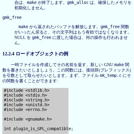
make
gmk_alloc
合は、
が終了します。
は、確保したメモリを
初期化しません。
gmk_free
make
gmk_free
から返されたバッファを解放します。
関数
がいったん戻ると、その文字列はもう有効ではなくなります。
gmk_free
NULL を
に渡した場合は、何の操作も行われませ
ん。
12.2.4 ロードオブジェクトの例
make
一時ファイルを作成してその名前を返す、新しい GNU
関
数を書きたいとしましょう。この関数には、接頭辞(プレフィックス)
mk_temp.c
を引数として取らせたいとします。まず、ファイル
にそ
の関数を書くことができます:
#include <stdlib.h>

#include <stdio.h>

#include <string.h>

#include <unistd.h>

#include <errno.h>

#include <gnumake.h>

int plugin_is_GPL_compatible;
