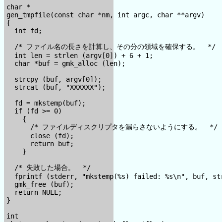
char *

gen_tmpfile(const char *nm, int argc, char **argv)

{

  int fd;

  /* ファイル名の長さを計算し、その分の領域を確保する。  */

  int len = strlen (argv[0]) + 6 + 1;

  char *buf = gmk_alloc (len);

  strcpy (buf, argv[0]);

  strcat (buf, "XXXXXX");

  fd = mkstemp(buf);

  if (fd >= 0)

    {

      /* ファイルディスクリプタを漏らさないようにする。  */

      close (fd);

      return buf;

    }

  /* 失敗した場合。  */

  fprintf (stderr, "mkstemp(%s) failed: %s\n", buf, str
  gmk_free (buf);

  return NULL;

}

int
