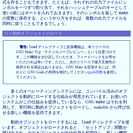
式を作ることもできます。たとえば、それぞれの出力ファイルにシ
ンボルを一つずつ割り当て、それをハッシュテーブルのキーとして
make
使い(値にはポートを入れておきます)、そのシンボルを返して
の変数に保存する、というやり方をすれば、複数の出力ファイルを
同時に扱うこともできるでしょう。
12.2 動的オブジェクトのロード
警告:
load
ディレクティブと拡張機能は、本リリースの
GNU Make では「テクノロジープレビュー」という位置づけで
す。この機能をぜひ試していただき、フィードバックをお寄せ
いただければ幸いです。ただし、次のリリースで後方互換性が
維持される保証はありません。GNU Make を拡張するには、代
わりに GNU Guile の利用を検討してください(
guile関数
を参照し
てください)。
多くのオペレーティングシステムには、コンパイル済みのオブ
ジェクトを動的にロードする仕組みが用意されています。お使いの
make
システムがこの仕組みを提供しているなら、GNU
はそれを利
用して、実行時に動的オブジェクトをロードし、makefile から呼び出
せる新しい機能を提供できます。
load
動的オブジェクトをロードするには、
ディレクティブを使
います。オブジェクトがロードされると、「セットアップ」関数が
呼び出され、そのオブジェクトが自分自身を初期化し、新しい機能