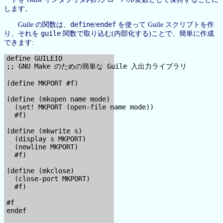
します。
define
endef
Guile の関数は、
/
を使って Guile スクリプトを作
guile
り、それを
関数で取り込む(内部化する)ことで、簡単に作成
できます:
define GUILEIO

;; GNU Make のための簡単な Guile 入出力ライブラリ

(define MKPORT #f)

(define (mkopen name mode)

  (set! MKPORT (open-file name mode))

  #f)

(define (mkwrite s)

  (display s MKPORT)

  (newline MKPORT)

  #f)

(define (mkclose)

  (close-port MKPORT)

  #f)

#f

endef
