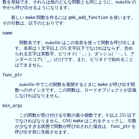
数を登録でき、それらは他のどんな関数とも同じように、makefile の
中から呼び出せるようになります。
make
gmk_add_function
新しい
関数を作るには
を使います。
その引数は、以下のとおりです:
name
関数名です。makefile はこの名前を使って関数を呼び出しま
す。名前は 1 文字以上 255 文字以下でなければならず、含め
.
-
られる文字は英数字、ピリオド(「
」)、ダッシュ(「
」)、ア
_
ンダースコア(「
」)だけです。また、ピリオドで始めること
はできません。
func_ptr
make
makefile 中でこの関数を展開するときに
が呼び出す関
数へのポインタです。この関数は、ロードオブジェクトが定義
しなければなりません。
min_args
この関数が受け付ける引数の最小個数です。0 以上 255 以下
make
でなければなりません。GNU
はこれをチェックし、引数
func_ptr
が少なすぎる状態で関数が呼び出された場合は、
を
呼び出す前に失敗させます。