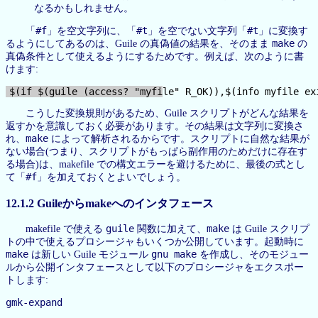
なるかもしれません。
#f
#t
#t
「
」を空文字列に、「
」を空でない文字列「
」に変換す
make
るようにしてあるのは、Guile の真偽値の結果を、そのまま
の
真偽条件として使えるようにするためです。例えば、次のように書
けます:
こうした変換規則があるため、Guile スクリプトがどんな結果を
返すかを意識しておく必要があります。その結果は文字列に変換さ
make
れ、
によって解析されるからです。スクリプトに自然な結果が
ない場合(つまり、スクリプトがもっぱら副作用のためだけに存在す
る場合)は、makefile での構文エラーを避けるために、最後の式とし
#f
て「
」を加えておくとよいでしょう。
12.1.2 Guileからmakeへのインタフェース
guile
make
makefile で使える
関数に加えて、
は Guile スクリプ
トの中で使えるプロシージャもいくつか公開しています。起動時に
make
gnu make
は新しい Guile モジュール
を作成し、そのモジュー
ルから公開インタフェースとして以下のプロシージャをエクスポー
トします:
gmk-expand