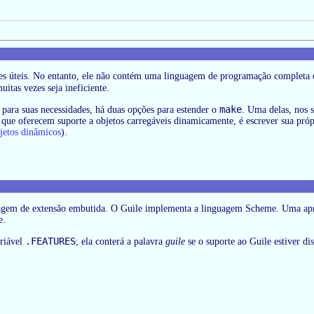
es úteis. No entanto, ele não contém uma linguagem de programação completa e,
itas vezes seja ineficiente.
make
 para suas necessidades, há duas opções para estender o
. Uma delas, nos 
as que oferecem suporte a objetos carregáveis dinamicamente, é escrever sua p
jetos dinâmicos
).
em de extensão embutida. O Guile implementa a linguagem Scheme. Uma apre
e.
.FEATURES
riável
; ela conterá a palavra
guile
se o suporte ao Guile estiver di