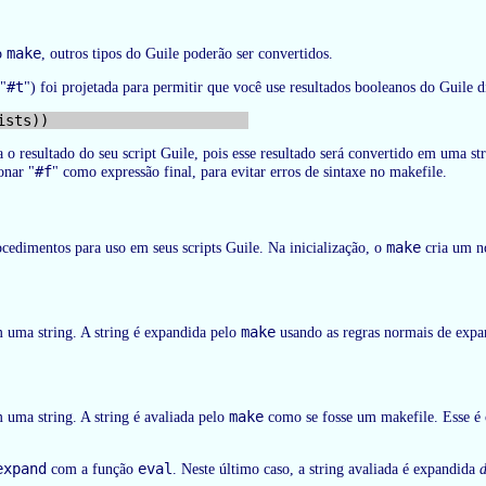
make
do
, outros tipos do Guile poderão ser convertidos.
#t
 "
") foi projetada para permitir que você use resultados booleanos do Guile
o resultado do seu script Guile, pois esse resultado será convertido em uma st
#f
onar "
" como expressão final, para evitar erros de sintaxe no makefile.
make
cedimentos para uso em seus scripts Guile. Na inicialização, o
cria um n
make
 uma string. A string é expandida pelo
usando as regras normais de exp
make
uma string. A string é avaliada pelo
como se fosse um makefile. Esse é
expand
eval
com a função
. Neste último caso, a string avaliada é expandida
d