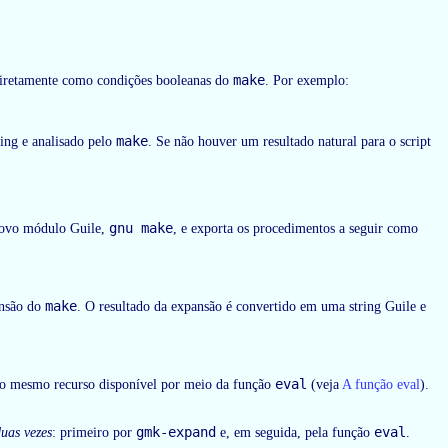
make
 diretamente como condições booleanas do
. Por exemplo:
make
ring e analisado pelo
. Se não houver um resultado natural para o script
gnu make
ovo módulo Guile,
, e exporta os procedimentos a seguir como
make
ansão do
. O resultado da expansão é convertido em uma string Guile e
eval
 o mesmo recurso disponível por meio da função
(veja
A função eval
).
gmk-expand
eval
uas vezes
: primeiro por
e, em seguida, pela função
.