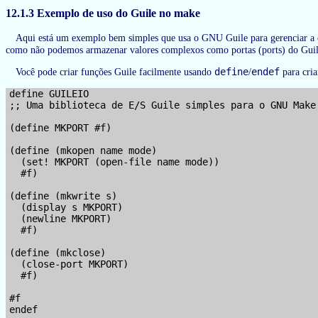
12.1.3 Exemplo de uso do Guile no make
Aqui está um exemplo bem simples que usa o GNU Guile para gerenciar a e
como não podemos armazenar valores complexos como portas (ports) do Gui
define
endef
Você pode criar funções Guile facilmente usando
/
para cria
define GUILEIO

;; Uma biblioteca de E/S Guile simples para o GNU Make

(define MKPORT #f)

(define (mkopen name mode)

  (set! MKPORT (open-file name mode))

  #f)

(define (mkwrite s)

  (display s MKPORT)

  (newline MKPORT)

  #f)

(define (mkclose)

  (close-port MKPORT)

  #f)

#f

endef
