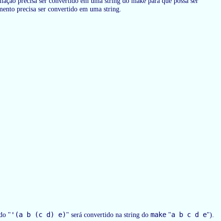
liação precisa ser convertido em uma string do make para que possa ser
ento precisa ser convertido em uma string.
'(a b (c d) e)
make
a b c d e
do "
" será convertido na string do
"
").