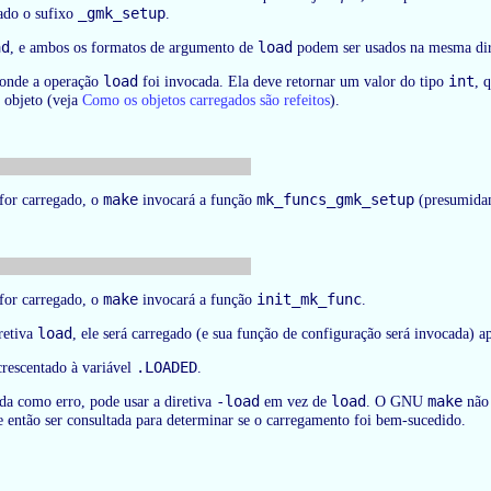
_gmk_setup
tado o sufixo
.
ad
load
, e ambos os formatos de argumento de
podem ser usados na mesma dir
load
int
 onde a operação
foi invocada. Ela deve retornar um valor do tipo
, 
o objeto (veja
Como os objetos carregados são refeitos
).
make
mk_funcs_gmk_setup
 for carregado, o
invocará a função
(presumidam
make
init_mk_func
 for carregado, o
invocará a função
.
load
retiva
, ele será carregado (e sua função de configuração será invocada) 
.LOADED
rescentado à variável
.
-load
load
make
ada como erro, pode usar a diretiva
em vez de
. O GNU
não 
e então ser consultada para determinar se o carregamento foi bem-sucedido.