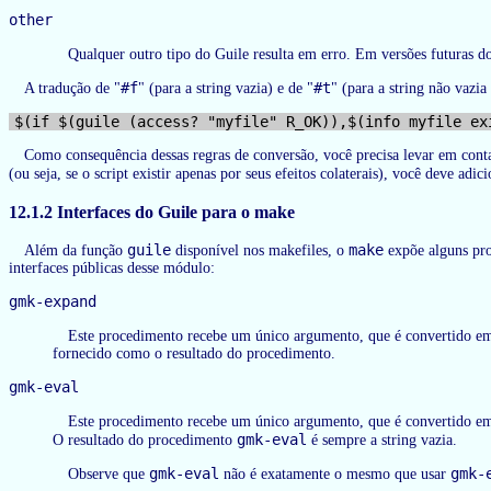
other
Qualquer outro tipo do Guile resulta em erro. Em versões futuras 
#f
#t
A tradução de "
" (para a string vazia) e de "
" (para a string não vazia
Como consequência dessas regras de conversão, você precisa levar em conta 
(ou seja, se o script existir apenas por seus efeitos colaterais), você deve adici
12.1.2 Interfaces do Guile para o make
guile
make
Além da função
disponível nos makefiles, o
expõe alguns pro
interfaces públicas desse módulo:
gmk-expand
Este procedimento recebe um único argumento, que é convertido em
fornecido como o resultado do procedimento.
gmk-eval
Este procedimento recebe um único argumento, que é convertido em 
gmk-eval
O resultado do procedimento
é sempre a string vazia.
gmk-eval
gmk-
Observe que
não é exatamente o mesmo que usar