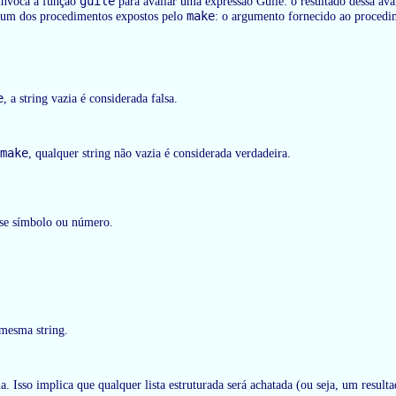
guile
invoca a função
para avaliar uma expressão Guile: o resultado dessa ava
make
a um dos procedimentos expostos pelo
: o argumento fornecido ao procedim
e
, a string vazia é considerada falsa.
make
, qualquer string não vazia é considerada verdadeira.
sse símbolo ou número.
 mesma string.
 Isso implica que qualquer lista estruturada será achatada (ou seja, um resulta