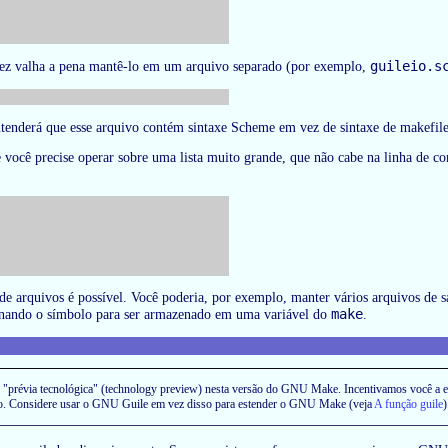
guileio.s
alvez valha a pena mantê-lo em um arquivo separado (por exemplo,
entenderá que esse arquivo contém sintaxe Scheme em vez de sintaxe de makefile
 você precise operar sobre uma lista muito grande, que não cabe na linha de co
e arquivos é possível. Você poderia, por exemplo, manter vários arquivos de
make
ornando o símbolo para ser armazenado em uma variável do
.
 "prévia tecnológica" (technology preview) nesta versão do GNU Make. Incentivamos você a ex
são. Considere usar o GNU Guile em vez disso para estender o GNU Make (veja
A função guile
)