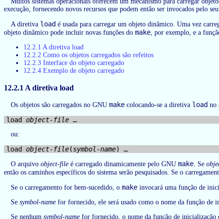
Muitos sistemas operacionais oferecem um mecanismo para carregar objet
execução, fornecendo novos recursos que podem então ser invocados pelo seu
load
A diretiva
é usada para carregar um objeto dinâmico. Uma vez carrega
make
objeto dinâmico pode incluir novas funções do
, por exemplo, e a funç
12.2.1 A diretiva load
12.2.2 Como os objetos carregados são refeitos
12.2.3 Interface do objeto carregado
12.2.4 Exemplo de objeto carregado
12.2.1 A diretiva load
make
load
Os objetos são carregados no GNU
colocando-se a diretiva
no 
load 
object-file
ou:
load 
object-file
(
symbol-name
make
O arquivo
object-file
é carregado dinamicamente pelo GNU
. Se
objec
então os caminhos específicos do sistema serão pesquisados. Se o carregamen
make
Se o carregamento for bem-sucedido, o
invocará uma função de inici
Se
symbol-name
for fornecido, ele será usado como o nome da função de in
Se nenhum
symbol-name
for fornecido, o nome da função de inicialização