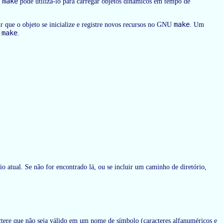
make
U
pode utilizá-lo para carregar objetos dinâmicos em tempo de
make
 que o objeto se inicialize e registre novos recursos no GNU
. Um
make
U
.
o atual. Se não for encontrado lá, ou se incluir um caminho de diretório,
actere que não seja válido em um nome de símbolo (caracteres alfanuméricos e