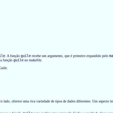
ile
guile
m
. A função
recebe um argumento, que é primeiro expandido pelo
guile
da função
no makefile.
Guile.
ro lado, oferece uma rica variedade de tipos de dados diferentes. Um aspecto im