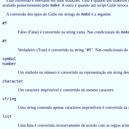
Essa conversão é relevante em duas situações. Uma é quando um makefile 
make
avaliado posteriormente pelo
. A outra é quando um script Guile invoc
make
A conversão dos tipos do Guile em strings do
é a seguinte:
#f
mak
Falso (False) é convertido na string vazia. Nas condicionais do
#t
#t
Verdadeiro (True) é convertido na string "
". Nas condicionais do
symbol
number
Um símbolo ou número é convertido na representação em string de
character
Um caractere imprimível é convertido no mesmo caractere.
string
Uma string contendo apenas caracteres imprimíveis é convertida na
list
Uma lista é convertida recursivamente de acordo com as regras acima.