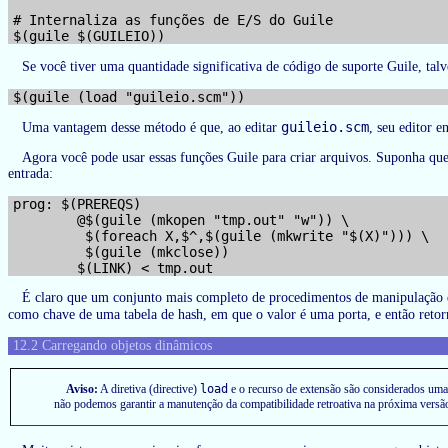
# Internaliza as funções de E/S do Guile

Se você tiver uma quantidade significativa de código de suporte Guile, t
guileio.scm
Uma vantagem desse método é que, ao editar
, seu editor 
Agora você pode usar essas funções Guile para criar arquivos. Suponha que
entrada:
prog: $(PREREQS)

        @$(guile (mkopen "tmp.out" "w")) \

         $(foreach X,$^,$(guile (mkwrite "$(X)"))) \

         $(guile (mkclose))

É claro que um conjunto mais completo de procedimentos de manipulação d
como chave de uma tabela de hash, em que o valor é uma porta, e então ret
12.2 Carregando objetos dinâmicos
Aviso:
A diretiva (directive)
load
e o recurso de extensão são considerados uma
não podemos garantir a manutenção da compatibilidade retroativa na próxima ver