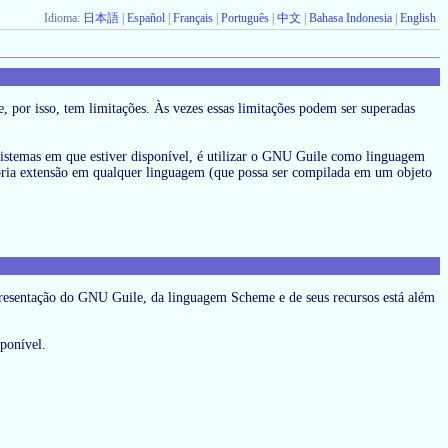
Idioma:
日本語
|
Español
|
Français
|
Português
|
中文
|
Bahasa Indonesia
|
English
 por isso, tem limitações. Às vezes essas limitações podem ser superadas
sistemas em que estiver disponível, é utilizar o GNU Guile como linguagem
rópria extensão em qualquer linguagem (que possa ser compilada em um objeto
sentação do GNU Guile, da linguagem Scheme e de seus recursos está além
sponível.