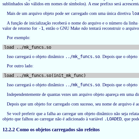
sublinhados são válidos em nomes de símbolos). A esse prefixo será acrescen
lo
Mais de um arquivo objeto pode ser carregado com uma única diretiva
A função de inicialização receberá o nome do arquivo e o número da linha
-1
valor de retorno for
, então o GNU Make
não
tentará reconstruir o arquiv
Por exemplo:
../mk_funcs.so
Isso carregará o objeto dinâmico
. Depois que o objeto
Por outro lado:
../mk_funcs.so
Isso carregará o objeto dinâmico
. Depois que o objeto
Independentemente de quantas vezes um arquivo objeto apareça em uma di
Depois que um objeto for carregado com sucesso, seu nome de arquivo é ac
Se você preferir que a falha ao carregar um objeto dinâmico não seja relat
.LOADED
objeto que falhou ao carregar não é adicionado à variável
, que pod
12.2.2 Como os objetos carregados são refeitos