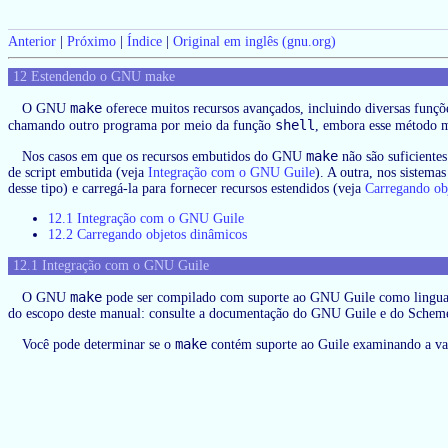
Anterior
|
Próximo
|
Índice
|
Original em inglês (gnu.org)
12 Estendendo o GNU make
make
O GNU
oferece muitos recursos avançados, incluindo diversas funçõ
shell
chamando outro programa por meio da função
, embora esse método mu
make
Nos casos em que os recursos embutidos do GNU
não são suficientes
de script embutida (veja
Integração com o GNU Guile
). A outra, nos sistem
desse tipo) e carregá-la para fornecer recursos estendidos (veja
Carregando ob
12.1 Integração com o GNU Guile
12.2 Carregando objetos dinâmicos
12.1 Integração com o GNU Guile
make
O GNU
pode ser compilado com suporte ao GNU Guile como linguag
do escopo deste manual: consulte a documentação do GNU Guile e do Schem
make
Você pode determinar se o
contém suporte ao Guile examinando a va