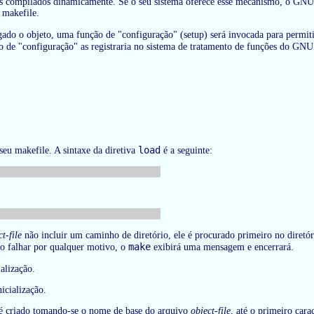
os compilados dinamicamente. Se o seu sistema oferece esse mecanismo, o GN
 makefile.
do o objeto, uma função de "configuração" (setup) será invocada para permitir
ão de "configuração" as registraria no sistema de tratamento de funções do GN
load
seu makefile. A sintaxe da diretiva
é a seguinte:
t-file
não incluir um caminho de diretório, ele é procurado primeiro no diretóri
make
to falhar por qualquer motivo, o
exibirá uma mensagem e encerrará.
alização.
icialização.
 é criado tomando-se o nome de base do arquivo
object-file
, até o primeiro car