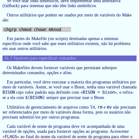
Se você usar links simbólicos, deve implementar uma alternativa
(fallback) para sistemas que não têm links simbólicos.
Outros utilitários que podem ser usados por meio de variáveis do Make
são:
Em partes do Makefile (ou scripts) destinadas apenas a sistemas
específicos onde você sabe que esses utilitários existem, não há problema
em usar outros utilitários.
16.3 Variáveis para especificar comandos
Os Makefiles devem fornecer variáveis que permitam sobrepor
determinados comandos, opções e afins.
Em particular, você deve executar a maioria dos programas utilitários por
meio de variáveis. Assim, se você usar o Bison, tenha uma variável chamada
BISON
BISON = bison
cujo valor padrão seja definido com «
», e refira-
$(BISON)
se a ela com
sempre que precisar usar o Bison.
ln
rm
mv
Utilitários de gerenciamento de arquivos como
,
e
não precisam
ser referenciados por meio de variáveis dessa forma, pois os usuários não
precisam substituí-los por outros programas.
Cada variável de nome de programa deve vir acompanhada de uma
variável de opções, usada para fornecer opções ao programa. Acrescente
FLAGS
«
» ao final do nome da variável de nome de programa para obter o