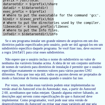
prefix = /usr/local

datarootdir = $(prefix)/share

datadir = $(datarootdir)

exec_prefix = $(prefix)

# Where to put the executable for the command 'gcc'.

bindir = $(exec_prefix)/bin

# Where to put the directories used by the compiler.

libexecdir = $(exec_prefix)/libexec

# Where to put the Info files.

Se o seu programa instalar um grande número de arquivos em um dos
diretórios padrão especificados pelo usuário, pode ser útil agrupá-los em um
subdiretório específico daquele programa. Se você fizer isso, deve escrever
install
a regra
para criar esses subdiretórios.
Não espere que o usuário inclua o nome do subdiretório no valor de
nenhuma das variáveis listadas acima. A ideia de ter um conjunto uniforme
de nomes de variáveis para diretórios de instalação é permitir que o usuário
especifique exatamente os mesmos valores para vários pacotes GNU
diferentes. Para que isso seja útil, todos os pacotes devem ser projetados de
modo a funcionar de forma sensata quando o usuário faz isso.
Por vezes, nem todas essas variáveis podem estar implementadas na
versão atual do Autoconf e/ou do Automake; mas, a partir do Autoconf
2.60, acreditamos que todas estejam. Quando alguma estiver faltando, as
descrições aqui servem como especificações do que o Autoconf deve
implementar. Como programador, você pode usar uma versão de
desenvolvimento do Autoconf ou evitar usar essas variáveis até que seja