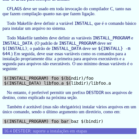
CFLAGS
deve ser usado em toda invocação do compilador C, tanto nas
que fazem compilação quanto nas que fazem ligação.
INSTALL
Todo Makefile deve definir a variável
, que é o comando básico
para instalar um arquivo no sistema.
INSTALL_PROGRAM
Todo Makefile também deve definir as variáveis
e
INSTALL_DATA
INSTALL_PROGRAM
. (O padrão de
deve ser
$(INSTALL)
INSTALL_DATA
${INSTALL} -m
; o padrão de
deve ser
644
.) Em seguida, deve usar essas variáveis como os comandos para a
instalação propriamente dita: a primeira para arquivos executáveis e a
segunda para arquivos não executáveis. O uso mínimo dessas variáveis é o
seguinte:
$(INSTALL_PROGRAM) foo $(bindir)/foo

DESTDIR
No entanto, é preferível permitir um prefixo
nos arquivos de
destino, como explicado na próxima seção.
Também é aceitável (mas não obrigatório) instalar vários arquivos em um
único comando, sendo o último argumento um diretório, como em:
DESTDIR
16.4
: suporte a instalações em etapas