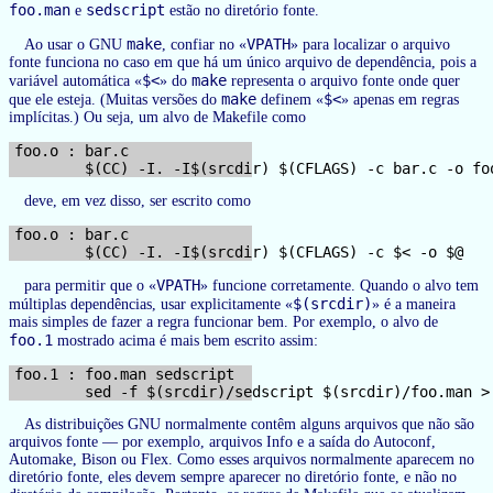
foo.man
sedscript
e
estão no diretório fonte.
make
VPATH
Ao usar o GNU
, confiar no «
» para localizar o arquivo
fonte funciona no caso em que há um único arquivo de dependência, pois a
$<
make
variável automática «
» do
representa o arquivo fonte onde quer
make
$<
que ele esteja. (Muitas versões do
definem «
» apenas em regras
implícitas.) Ou seja, um alvo de Makefile como
foo.o : bar.c

deve, em vez disso, ser escrito como
foo.o : bar.c

VPATH
para permitir que o «
» funcione corretamente. Quando o alvo tem
$(srcdir)
múltiplas dependências, usar explicitamente «
» é a maneira
mais simples de fazer a regra funcionar bem. Por exemplo, o alvo de
foo.1
mostrado acima é mais bem escrito assim:
foo.1 : foo.man sedscript

As distribuições GNU normalmente contêm alguns arquivos que não são
arquivos fonte — por exemplo, arquivos Info e a saída do Autoconf,
Automake, Bison ou Flex. Como esses arquivos normalmente aparecem no
diretório fonte, eles devem sempre aparecer no diretório fonte, e não no