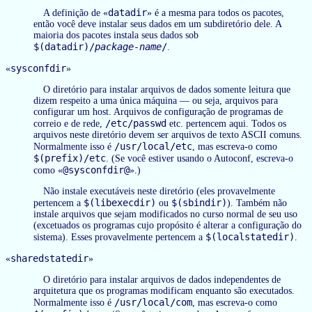
datadir
A definição de «
» é a mesma para todos os pacotes,
então você deve instalar seus dados em um subdiretório dele. A
maioria dos pacotes instala seus dados sob
$(datadir)/
package-name
/
.
sysconfdir
«
»
O diretório para instalar arquivos de dados somente leitura que
dizem respeito a uma única máquina — ou seja, arquivos para
configurar um host. Arquivos de configuração de programas de
/etc/passwd
correio e de rede,
etc. pertencem aqui. Todos os
arquivos neste diretório devem ser arquivos de texto ASCII comuns.
/usr/local/etc
Normalmente isso é
, mas escreva-o como
$(prefix)/etc
. (Se você estiver usando o Autoconf, escreva-o
@sysconfdir@
como «
».)
Não instale executáveis neste diretório (eles provavelmente
$(libexecdir)
$(sbindir)
pertencem a
ou
). Também não
instale arquivos que sejam modificados no curso normal de seu uso
(excetuados os programas cujo propósito é alterar a configuração do
$(localstatedir)
sistema). Esses provavelmente pertencem a
.
sharedstatedir
«
»
O diretório para instalar arquivos de dados independentes de
arquitetura que os programas modificam enquanto são executados.
/usr/local/com
Normalmente isso é
, mas escreva-o como