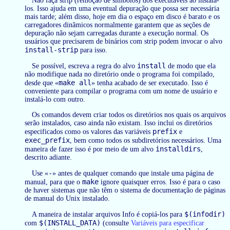
Não faça strip (remoção de símbolos) dos executáveis ao instalá-
los. Isso ajuda em uma eventual depuração que possa ser necessária
mais tarde; além disso, hoje em dia o espaço em disco é barato e os
carregadores dinâmicos normalmente garantem que as seções de
depuração não sejam carregadas durante a execução normal. Os
usuários que precisarem de binários com strip podem invocar o alvo
install-strip
para isso.
install
Se possível, escreva a regra do alvo
de modo que ela
não modifique nada no diretório onde o programa foi compilado,
make all
desde que «
» tenha acabado de ser executado. Isso é
conveniente para compilar o programa com um nome de usuário e
instalá-lo com outro.
Os comandos devem criar todos os diretórios nos quais os arquivos
serão instalados, caso ainda não existam. Isso inclui os diretórios
prefix
especificados como os valores das variáveis
e
exec_prefix
, bem como todos os subdiretórios necessários. Uma
installdirs
maneira de fazer isso é por meio de um alvo
,
descrito adiante.
-
Use «
» antes de qualquer comando que instale uma página de
make
manual, para que o
ignore quaisquer erros. Isso é para o caso
de haver sistemas que não têm o sistema de documentação de páginas
de manual do Unix instalado.
$(infodir)
A maneira de instalar arquivos Info é copiá-los para
$(INSTALL_DATA)
com
(consulte
Variáveis para especificar