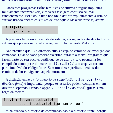
make
herdada do ambiente. (Com o GNU
, esse problema nunca ocorre.)
make
Diferentes programas
têm listas de sufixos e regras implícitas
mutuamente incompatíveis, e às vezes isso gera confusão ou mau
funcionamento. Por isso, é uma boa ideia definir explicitamente a lista de
sufixos usando apenas os sufixos de que aquele Makefile precisa, assim:
.SUFFIXES:

A primeira linha esvazia a lista de sufixos, e a segunda introduz todos os
sufixos que podem ser objeto de regras implícitas neste Makefile.
.
Não presuma que
(o diretório atual) esteja no caminho de execução dos
comandos. Quando você precisar executar, durante o make, programas que
./
fazem parte do seu pacote, certifique-se de usar
se o programa for
$(srcdir)/
compilado como parte do make, ou
se o arquivo for uma
parte imutável do código fonte. Sem um desses prefixos, será usado o
caminho de busca vigente naquele momento.
./
$(srcdir)/
A distinção entre
(o
diretório de compilação
) e
(o
diretório fonte
) é importante, porque os usuários podem compilar em um
--srcdir
configure
diretório separado usando a opção «
» do
. Uma
regra da forma:
foo.1 : foo.man sedscript

falha quando o diretório de compilação não é o diretório fonte, porque