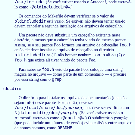
/usr/include
. (Se você estiver usando o Autoconf, pode escrevê-
@oldincludedir@
lo como «
».)
Os comandos do Makefile devem verificar se o valor de
oldincludedir
está vazio. Se estiver, não devem tentar usá-lo;
devem cancelar a segunda instalação dos arquivos de cabeçalho.
Um pacote não deve substituir um cabeçalho existente neste
diretório, a menos que o cabeçalho tenha vindo do mesmo pacote.
foo.h
Assim, se o seu pacote Foo fornece um arquivo de cabeçalho
,
então ele deve instalar o arquivo de cabeçalho no diretório
oldincludedir
foo.h
se (1) não houver nenhum
ali ou (2) o
foo.h
que existe ali tiver vindo do pacote Foo.
foo.h
Para saber se
veio do pacote Foo, coloque uma string
mágica no arquivo — como parte de um comentário — e procure
grep
por essa string com o
.
docdir
«
»
O diretório para instalar os arquivos de documentação (que não
sejam Info) deste pacote. Por padrão, deve ser
/usr/local/share/doc/
yourpkg
, mas deve ser escrito como
$(datarootdir)/doc/
yourpkg
. (Se você estiver usando o
@docdir@
Autoconf, escreva-o como «
».) O subdiretório
yourpkg
(que pode incluir um número de versão) evita colisões entre arquivos
README
de nomes comuns, como
.