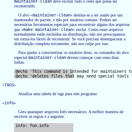
maintainer-clean
deve excluir todo o resto que possa ser
reconstruído.
maintainer-clean
O alvo «
» destina-se a ser usado por um
mantenedor do pacote, e não por usuários comuns. Podem ser
necessárias ferramentas especiais para reconstruir alguns dos arquivos
make maintainer-clean
que «
» exclui. Como esses arquivos
normalmente estão incluídos na distribuição, não nos preocupamos
em torná-los fáceis de reconstruir. Se você precisar desempacotar a
distribuição completa novamente, não nos culpe por isso.
Para ajudar a conscientizar os usuários disso, os comandos do alvo
maintainer-clean
especial
devem começar com estas duas
linhas:
@echo 'This command is intended for maintainers to
TAGS
«
»
Atualiza uma tabela de tags para este programa.
info
«
»
Gera quaisquer arquivos Info necessários. A melhor maneira de
escrever as regras é a seguinte:
info: foo.info
