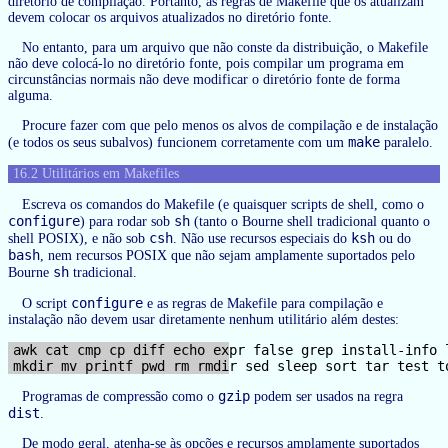
diretório de compilação. Portanto, as regras de Makefile que os atualizam
devem colocar os arquivos atualizados no diretório fonte.
No entanto, para um arquivo que não conste da distribuição, o Makefile
não deve colocá-lo no diretório fonte, pois compilar um programa em
circunstâncias normais não deve modificar o diretório fonte de forma
alguma.
Procure fazer com que pelo menos os alvos de compilação e de instalação
make
(e todos os seus subalvos) funcionem corretamente com um
paralelo.
16.2 Utilitários em Makefiles
Escreva os comandos do Makefile (e quaisquer scripts de shell, como o
configure
sh
) para rodar sob
(tanto o Bourne shell tradicional quanto o
csh
ksh
shell POSIX), e não sob
. Não use recursos especiais do
ou do
bash
, nem recursos POSIX que não sejam amplamente suportados pelo
sh
Bourne
tradicional.
configure
O script
e as regras de Makefile para compilação e
instalação não devem usar diretamente nenhum utilitário além destes:
awk cat cmp cp diff echo expr false grep install-info l
gzip
Programas de compressão como o
podem ser usados na regra
dist
.
De modo geral, atenha-se às opções e recursos amplamente suportados