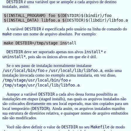
DESTDIR
é uma variável que se antepõe a cada arquivo de destino
instalado, assim:
$(INSTALL_PROGRAM) foo $(DESTDIR)$(bindir)/foo

DESTDIR
A variável
é especificada pelo usuário na linha de comando do
make
como um nome de arquivo absoluto. Por exemplo:
DESTDIR
install*
deve ser suportado apenas nos alvos
e
uninstall*
, pois são os únicos alvos em que ele é útil.
Se o seu passo de instalação normalmente instalasse
/usr/local/bin/foo
/usr/local/lib/libfoo.a
e
, então uma
instalação invocada como no exemplo acima instalaria, em vez disso,
/tmp/stage/usr/local/bin/foo
e
/tmp/stage/usr/local/lib/libfoo.a
.
DESTDIR
Antepor a variável
a cada alvo dessa forma possibilita as
instalações em etapas
(staged installs), nas quais os arquivos instalados não
são colocados diretamente em seu local esperado, mas sim copiados para um
DESTDIR
local temporário (
). Ainda assim, os arquivos instalados mantêm
sua estrutura de diretórios relativa, e quaisquer nomes de arquivo embutidos
não são modificados.
DESTDIR
Makefile
Você não deve definir o valor de
no seu
de modo