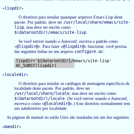
lispdir
«
»
O diretório para instalar quaisquer arquivos Emacs Lisp deste
/usr/local/share/emacs/site-
pacote. Por padrão, deve ser
lisp
, mas deve ser escrito como
$(datarootdir)/emacs/site-lisp
.
Se você estiver usando o Autoconf, escreva o padrão como
@lispdir@
@lispdir@
«
». Para fazer «
» funcionar, você precisa
configure.ac
das seguintes linhas no seu arquivo
:
lispdir='${datarootdir}/emacs/site-lisp'

localedir
«
»
O diretório para instalar os catálogos de mensagens específicos de
localidade deste pacote. Por padrão, deve ser
/usr/local/share/locale
, mas deve ser escrito como
$(datarootdir)/locale
. (Se você estiver usando o Autoconf,
@localedir@
escreva-o como «
».) Este diretório normalmente tem
um subdiretório por localidade.
As páginas de manual no estilo Unix são instaladas em um dos seguintes:
mandir
«
»