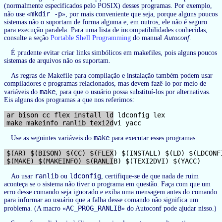
(normalmente especificados pelo POSIX) desses programas. Por exemplo,
mkdir -p
não use «
», por mais conveniente que seja, porque alguns poucos
sistemas não o suportam de forma alguma e, em outros, ele não é seguro
para execução paralela. Para uma lista de incompatibilidades conhecidas,
consulte a seção
Portable Shell Programming
do manual
Autoconf
.
É prudente evitar criar links simbólicos em makefiles, pois alguns poucos
sistemas de arquivos não os suportam.
As regras de Makefile para compilação e instalação também podem usar
compiladores e programas relacionados, mas devem fazê-lo por meio de
make
variáveis do
, para que o usuário possa substituí-los por alternativas.
Eis alguns dos programas a que nos referimos:
ar bison cc flex install ld ldconfig lex

make
Use as seguintes variáveis do
para executar esses programas:
$(AR) $(BISON) $(CC) $(FLEX) $(INSTALL) $(LD) $(LDCONFI
ranlib
ldconfig
Ao usar
ou
, certifique-se de que nada de ruim
aconteça se o sistema não tiver o programa em questão. Faça com que um
erro desse comando seja ignorado e exiba uma mensagem antes do comando
para informar ao usuário que a falha desse comando não significa um
AC_PROG_RANLIB
problema. (A macro «
» do Autoconf pode ajudar nisso.)