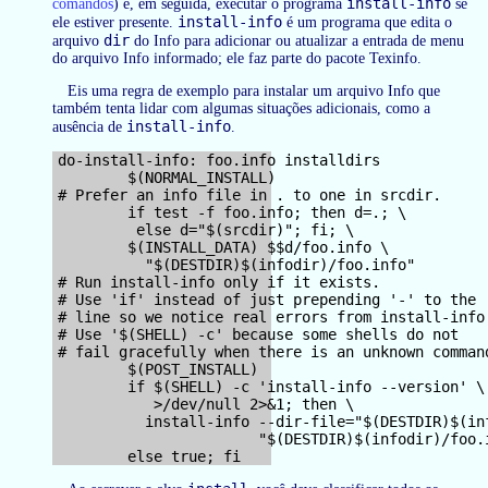
install-info
comandos
) e, em seguida, executar o programa
se
install-info
ele estiver presente.
é um programa que edita o
dir
arquivo
do Info para adicionar ou atualizar a entrada de menu
do arquivo Info informado; ele faz parte do pacote Texinfo.
Eis uma regra de exemplo para instalar um arquivo Info que
também tenta lidar com algumas situações adicionais, como a
install-info
ausência de
.
do-install-info: foo.info installdirs

        $(NORMAL_INSTALL)

# Prefer an info file in . to one in srcdir.

        if test -f foo.info; then d=.; \

         else d="$(srcdir)"; fi; \

        $(INSTALL_DATA) $$d/foo.info \

          "$(DESTDIR)$(infodir)/foo.info"

# Run install-info only if it exists.

# Use 'if' instead of just prepending '-' to the

# line so we notice real errors from install-info.
# Use '$(SHELL) -c' because some shells do not

# fail gracefully when there is an unknown command
        $(POST_INSTALL)

        if $(SHELL) -c 'install-info --version' \

           >/dev/null 2>&1; then \

          install-info --dir-file="$(DESTDIR)$(inf
                       "$(DESTDIR)$(infodir)/foo.i