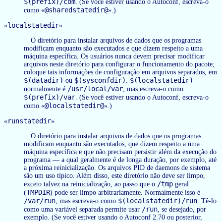
$(prefix)/com
. (Se você estiver usando o Autoconf, escreva-o
@sharedstatedir@
como «
».)
localstatedir
«
»
O diretório para instalar arquivos de dados que os programas
modificam enquanto são executados e que dizem respeito a uma
máquina específica. Os usuários nunca devem precisar modificar
arquivos neste diretório para configurar o funcionamento do pacote;
coloque tais informações de configuração em arquivos separados, em
$(datadir)
$(sysconfdir)
$(localstatedir)
ou
.
/usr/local/var
normalmente é
, mas escreva-o como
$(prefix)/var
. (Se você estiver usando o Autoconf, escreva-o
@localstatedir@
como «
».)
runstatedir
«
»
O diretório para instalar arquivos de dados que os programas
modificam enquanto são executados, que dizem respeito a uma
máquina específica e que não precisam persistir além da execução do
programa — a qual geralmente é de longa duração, por exemplo, até
a próxima reinicialização. Os arquivos PID de daemons de sistema
são um uso típico. Além disso, este diretório não deve ser limpo,
/tmp
exceto talvez na reinicialização, ao passo que o
geral
TMPDIR
(
) pode ser limpo arbitrariamente. Normalmente isso é
/var/run
$(localstatedir)/run
, mas escreva-o como
. Tê-lo
/run
como uma variável separada permite usar
, se desejado, por
exemplo. (Se você estiver usando o Autoconf 2.70 ou posterior,