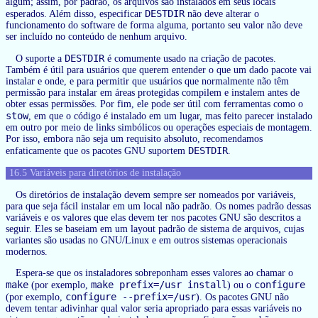
algum; assim, por padrão, os arquivos são instalados em seus locais
DESTDIR
esperados. Além disso, especificar
não deve alterar o
funcionamento do software de forma alguma, portanto seu valor não deve
ser incluído no conteúdo de nenhum arquivo.
DESTDIR
O suporte a
é comumente usado na criação de pacotes.
Também é útil para usuários que querem entender o que um dado pacote vai
instalar e onde, e para permitir que usuários que normalmente não têm
permissão para instalar em áreas protegidas compilem e instalem antes de
obter essas permissões. Por fim, ele pode ser útil com ferramentas como o
stow
, em que o código é instalado em um lugar, mas feito parecer instalado
em outro por meio de links simbólicos ou operações especiais de montagem.
Por isso, embora não seja um requisito absoluto, recomendamos
DESTDIR
enfaticamente que os pacotes GNU suportem
.
16.5 Variáveis para diretórios de instalação
Os diretórios de instalação devem sempre ser nomeados por variáveis,
para que seja fácil instalar em um local não padrão. Os nomes padrão dessas
variáveis e os valores que elas devem ter nos pacotes GNU são descritos a
seguir. Eles se baseiam em um layout padrão de sistema de arquivos, cujas
variantes são usadas no GNU/Linux e em outros sistemas operacionais
modernos.
Espera-se que os instaladores sobreponham esses valores ao chamar o
make
make prefix=/usr install
configure
(por exemplo,
) ou o
configure --prefix=/usr
(por exemplo,
). Os pacotes GNU não
devem tentar adivinhar qual valor seria apropriado para essas variáveis no