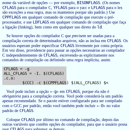
BISONFLAGS
nome da variável de opções — por exemplo,
. (Os nomes
CFLAGS
YFLAGS
LFLAGS
para o compilador C,
para o yacc e
para o lex
são exceções a essa regra, mas os mantemos porque são padrão.) Use
CPPFLAGS
em qualquer comando de compilação que execute o pré-
LDFLAGS
processador, e use
em qualquer comando de compilação que faça
ld
a ligação (linking), bem como em qualquer uso direto do
.
Se houver opções do compilador C que
precisem
ser usadas para a
CFLAGS
compilação correta de determinados arquivos, não as inclua em
. Os
CFLAGS
usuários esperam poder especificar
livremente por conta própria.
Em vez disso, providencie para passar as opções necessárias ao compilador
CFLAGS
C independentemente de
, escrevendo-as explicitamente nos
comandos de compilação ou definindo uma regra implícita, assim:
CFLAGS = -g

ALL_CFLAGS = -I. $(CFLAGS)

.c.o:

-g
CFLAGS
Você pode incluir a opção «
» em
, porque ela não é
obrigatória
para a compilação correta. Você pode considerá-la um padrão
apenas recomendado. Se o pacote estiver configurado para ser compilado
-O
com o GCC por padrão, então você também pode incluir «
» no valor
CFLAGS
padrão de
.
CFLAGS
Coloque
por último no comando de compilação, depois das
outras variáveis que contêm opções do compilador, para que o usuário possa
CFLAGS
usar
para sobrepor as demais.