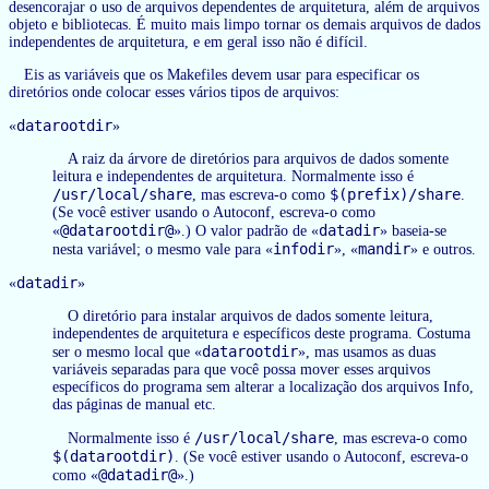
desencorajar o uso de arquivos dependentes de arquitetura, além de arquivos
objeto e bibliotecas. É muito mais limpo tornar os demais arquivos de dados
independentes de arquitetura, e em geral isso não é difícil.
Eis as variáveis que os Makefiles devem usar para especificar os
diretórios onde colocar esses vários tipos de arquivos:
datarootdir
«
»
A raiz da árvore de diretórios para arquivos de dados somente
leitura e independentes de arquitetura. Normalmente isso é
/usr/local/share
$(prefix)/share
, mas escreva-o como
.
(Se você estiver usando o Autoconf, escreva-o como
@datarootdir@
datadir
«
».) O valor padrão de «
» baseia-se
infodir
mandir
nesta variável; o mesmo vale para «
», «
» e outros.
datadir
«
»
O diretório para instalar arquivos de dados somente leitura,
independentes de arquitetura e específicos deste programa. Costuma
datarootdir
ser o mesmo local que «
», mas usamos as duas
variáveis separadas para que você possa mover esses arquivos
específicos do programa sem alterar a localização dos arquivos Info,
das páginas de manual etc.
/usr/local/share
Normalmente isso é
, mas escreva-o como
$(datarootdir)
. (Se você estiver usando o Autoconf, escreva-o
@datadir@
como «
».)