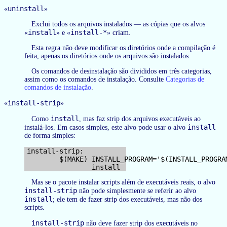
uninstall
«
»
Exclui todos os arquivos instalados — as cópias que os alvos
install
install-*
«
» e «
» criam.
Esta regra não deve modificar os diretórios onde a compilação é
feita, apenas os diretórios onde os arquivos são instalados.
Os comandos de desinstalação são divididos em três categorias,
assim como os comandos de instalação. Consulte
Categorias de
comandos de instalação
.
install-strip
«
»
install
Como
, mas faz strip dos arquivos executáveis ao
install
instalá-los. Em casos simples, este alvo pode usar o alvo
de forma simples:
install-strip:

        $(MAKE) INSTALL_PROGRAM='$(INSTALL_PROGRAM
Mas se o pacote instalar scripts além de executáveis reais, o alvo
install-strip
não pode simplesmente se referir ao alvo
install
; ele tem de fazer strip dos executáveis, mas não dos
scripts.
install-strip
não deve fazer strip dos executáveis no