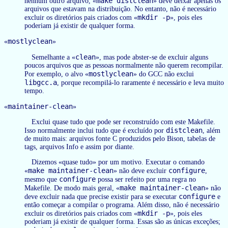
make distclean
nenhum outro arquivo, «
» deve deixar apenas os
arquivos que estavam na distribuição. No entanto, não é necessário
mkdir -p
excluir os diretórios pais criados com «
», pois eles
poderiam já existir de qualquer forma.
mostlyclean
«
»
clean
Semelhante a «
», mas pode abster-se de excluir alguns
poucos arquivos que as pessoas normalmente não querem recompilar.
mostlyclean
Por exemplo, o alvo «
» do GCC não exclui
libgcc.a
, porque recompilá-lo raramente é necessário e leva muito
tempo.
maintainer-clean
«
»
Exclui quase tudo que pode ser reconstruído com este Makefile.
distclean
Isso normalmente inclui tudo que é excluído por
, além
de muito mais: arquivos fonte C produzidos pelo Bison, tabelas de
tags, arquivos Info e assim por diante.
Dizemos «quase tudo» por um motivo. Executar o comando
make maintainer-clean
configure
«
» não deve excluir
,
configure
mesmo que
possa ser refeito por uma regra no
make maintainer-clean
Makefile. De modo mais geral, «
» não
configure
deve excluir nada que precise existir para se executar
e
então começar a compilar o programa. Além disso, não é necessário
mkdir -p
excluir os diretórios pais criados com «
», pois eles
poderiam já existir de qualquer forma. Essas são as únicas exceções;