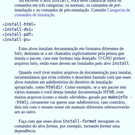
install
Ao escrever o alvo
, você deve classificar todos os
comandos em três categorias: os normais, os comandos de
pré-
instalação
e os comandos de
pós-instalação
. Consulte
Categorias de
comandos de instalação
.
install-html
«
»
install-dvi
«
»
install-pdf
«
»
install-ps
«
»
Estes alvos instalam documentação em formatos diferentes de
Info; destinam-se a ser chamados explicitamente pela pessoa que
instala o pacote, caso esse formato seja desejado. O GNU prefere
install
arquivos Info, então estes devem ser instalados pelo alvo
.
Quando você tiver muitos arquivos de documentação para instalar,
recomendamos que evite colisões e desordem fazendo com que esses
alvos instalem em subdiretórios do diretório de instalação
htmldir
apropriado, como
. Como exemplo, se o seu pacote tem
vários manuais e você deseja instalar documentação HTML com
makeinfo -
muitos arquivos (como o modo «dividido» gerado por
-html
), certamente vai querer usar subdiretórios; caso contrário,
dois nós com o mesmo nome em manuais diferentes sobrescreverão
um ao outro.
install-
format
Faça com que esses alvos
invoquem os
comandos do alvo
format
, por exemplo, tornando
format
uma
dependência.