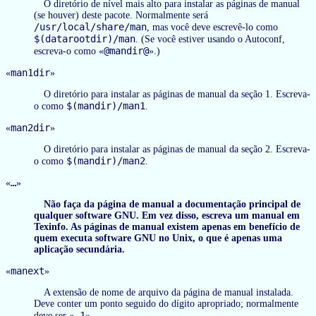
O diretório de nível mais alto para instalar as páginas de manual
(se houver) deste pacote. Normalmente será
/usr/local/share/man
, mas você deve escrevê-lo como
$(datarootdir)/man
. (Se você estiver usando o Autoconf,
@mandir@
escreva-o como «
».)
man1dir
«
»
O diretório para instalar as páginas de manual da seção 1. Escreva-
$(mandir)/man1
o como
.
man2dir
«
»
O diretório para instalar as páginas de manual da seção 2. Escreva-
$(mandir)/man2
o como
.
…
«
»
Não faça da página de manual a documentação principal de
qualquer software GNU. Em vez disso, escreva um manual em
Texinfo. As páginas de manual existem apenas em benefício de
quem executa software GNU no Unix, o que é apenas uma
aplicação secundária.
manext
«
»
A extensão de nome de arquivo da página de manual instalada.
Deve conter um ponto seguido do dígito apropriado; normalmente
.1
deve ser «
».