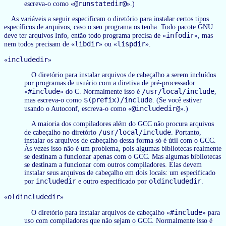
@runstatedir@
escreva-o como «
».)
As variáveis a seguir especificam o diretório para instalar certos tipos
específicos de arquivos, caso o seu programa os tenha. Todo pacote GNU
infodir
deve ter arquivos Info, então todo programa precisa de «
», mas
libdir
lispdir
nem todos precisam de «
» ou «
».
includedir
«
»
O diretório para instalar arquivos de cabeçalho a serem incluídos
por programas de usuário com a diretiva de pré-processador
#include
/usr/local/include
«
» do C. Normalmente isso é
,
$(prefix)/include
mas escreva-o como
. (Se você estiver
@includedir@
usando o Autoconf, escreva-o como «
».)
A maioria dos compiladores além do GCC não procura arquivos
/usr/local/include
de cabeçalho no diretório
. Portanto,
instalar os arquivos de cabeçalho dessa forma só é útil com o GCC.
Às vezes isso não é um problema, pois algumas bibliotecas realmente
se destinam a funcionar apenas com o GCC. Mas algumas bibliotecas
se destinam a funcionar com outros compiladores. Elas devem
instalar seus arquivos de cabeçalho em dois locais: um especificado
includedir
oldincludedir
por
e outro especificado por
.
oldincludedir
«
»
#include
O diretório para instalar arquivos de cabeçalho «
» para
uso com compiladores que não sejam o GCC. Normalmente isso é