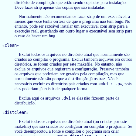
diretório de compilação que estão sendo copiados para instalação.
Deve fazer strip apenas das cópias que são instaladas.
Normalmente não recomendamos fazer strip de um executável, a
menos que você tenha certeza de que o programa não tem bugs. No
entanto, pode ser razoável instalar um executável com strip para a
execução real, guardando em outro lugar o executável sem strip para
o caso de haver um bug.
clean
«
»
Exclui todos os arquivos no diretório atual que normalmente são
criados ao compilar o programa. Exclui também arquivos em outros
diretórios, se forem criados por este makefile. No entanto, não
exclua os arquivos que registram a configuração. Preserve também
os arquivos que poderiam ser gerados pela compilação, mas que
normalmente não são porque a distribuição já os traz. Não é
mkdir -p
necessário excluir os diretórios pais criados com «
», pois
eles poderiam já existir de qualquer forma.
.dvi
Exclua aqui os arquivos
se eles não fizerem parte da
distribuição.
distclean
«
»
Exclui todos os arquivos no diretório atual (ou criados por este
makefile) que são criados ao configurar ou compilar o programa. Se
você desempacotou a fonte e compilou o programa sem criar