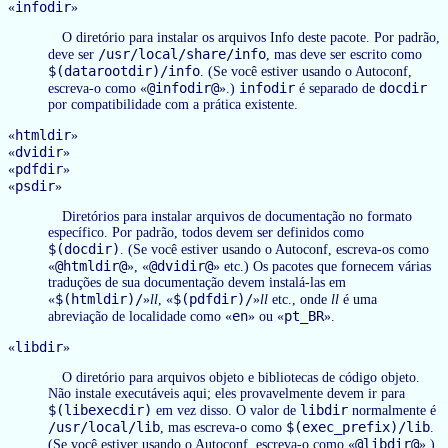
infodir
«
»
O diretório para instalar os arquivos Info deste pacote. Por padrão,
/usr/local/share/info
deve ser
, mas deve ser escrito como
$(datarootdir)/info
. (Se você estiver usando o Autoconf,
@infodir@
infodir
docdir
escreva-o como «
».)
é separado de
por compatibilidade com a prática existente.
htmldir
«
»
dvidir
«
»
pdfdir
«
»
psdir
«
»
Diretórios para instalar arquivos de documentação no formato
específico. Por padrão, todos devem ser definidos como
$(docdir)
. (Se você estiver usando o Autoconf, escreva-os como
@htmldir@
@dvidir@
«
», «
» etc.) Os pacotes que fornecem várias
traduções de sua documentação devem instalá-las em
$(htmldir)/
$(pdfdir)/
«
»
ll
, «
»
ll
etc., onde
ll
é uma
en
pt_BR
abreviação de localidade como «
» ou «
».
libdir
«
»
O diretório para arquivos objeto e bibliotecas de código objeto.
Não instale executáveis aqui; eles provavelmente devem ir para
$(libexecdir)
libdir
em vez disso. O valor de
normalmente é
/usr/local/lib
$(exec_prefix)/lib
, mas escreva-o como
.
@libdir@
(Se você estiver usando o Autoconf, escreva-o como «
».)