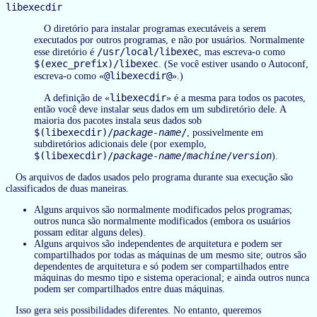
libexecdir
O diretório para instalar programas executáveis a serem
executados por outros programas, e não por usuários. Normalmente
/usr/local/libexec
esse diretório é
, mas escreva-o como
$(exec_prefix)/libexec
. (Se você estiver usando o Autoconf,
@libexecdir@
escreva-o como «
».)
libexecdir
A definição de «
» é a mesma para todos os pacotes,
então você deve instalar seus dados em um subdiretório dele. A
maioria dos pacotes instala seus dados sob
$(libexecdir)/
package-name
/
, possivelmente em
subdiretórios adicionais dele (por exemplo,
$(libexecdir)/
package-name
/
machine
/
version
).
Os arquivos de dados usados pelo programa durante sua execução são
classificados de duas maneiras.
Alguns arquivos são normalmente modificados pelos programas;
outros nunca são normalmente modificados (embora os usuários
possam editar alguns deles).
Alguns arquivos são independentes de arquitetura e podem ser
compartilhados por todas as máquinas de um mesmo site; outros são
dependentes de arquitetura e só podem ser compartilhados entre
máquinas do mesmo tipo e sistema operacional; e ainda outros nunca
podem ser compartilhados entre duas máquinas.
Isso gera seis possibilidades diferentes. No entanto, queremos