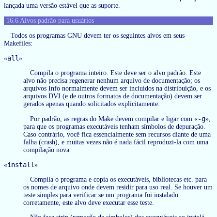
lançada uma versão estável que as suporte.
16.6 Alvos padrão para usuários
Todos os programas GNU devem ter os seguintes alvos em seus
Makefiles:
all
«
»
Compila o programa inteiro. Este deve ser o alvo padrão. Este
alvo não precisa regenerar nenhum arquivo de documentação; os
arquivos Info normalmente devem ser incluídos na distribuição, e os
arquivos DVI (e de outros formatos de documentação) devem ser
gerados apenas quando solicitados explicitamente.
-g
Por padrão, as regras do Make devem compilar e ligar com «
»,
para que os programas executáveis tenham símbolos de depuração.
Caso contrário, você fica essencialmente sem recursos diante de uma
falha (crash), e muitas vezes não é nada fácil reproduzi-la com uma
compilação nova.
install
«
»
Compila o programa e copia os executáveis, bibliotecas etc. para
os nomes de arquivo onde devem residir para uso real. Se houver um
teste simples para verificar se um programa foi instalado
corretamente, este alvo deve executar esse teste.