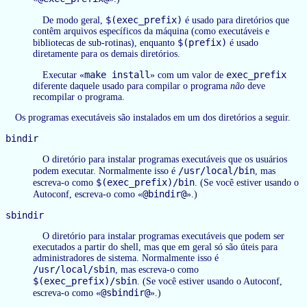
$(exec_prefix)
De modo geral,
é usado para diretórios que
contêm arquivos específicos da máquina (como executáveis e
$(prefix)
bibliotecas de sub-rotinas), enquanto
é usado
diretamente para os demais diretórios.
make install
exec_prefix
Executar «
» com um valor de
diferente daquele usado para compilar o programa
não
deve
recompilar o programa.
Os programas executáveis são instalados em um dos diretórios a seguir.
bindir
O diretório para instalar programas executáveis que os usuários
/usr/local/bin
podem executar. Normalmente isso é
, mas
$(exec_prefix)/bin
escreva-o como
. (Se você estiver usando o
@bindir@
Autoconf, escreva-o como «
».)
sbindir
O diretório para instalar programas executáveis que podem ser
executados a partir do shell, mas que em geral só são úteis para
administradores de sistema. Normalmente isso é
/usr/local/sbin
, mas escreva-o como
$(exec_prefix)/sbin
. (Se você estiver usando o Autoconf,
@sbindir@
escreva-o como «
».)