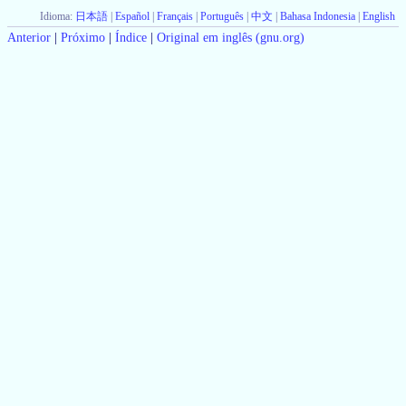
Idioma:
日本語
|
Español
|
Français
|
Português
|
中文
|
Bahasa Indonesia
|
English
Anterior
|
Próximo
|
Índice
|
Original em inglês (gnu.org)