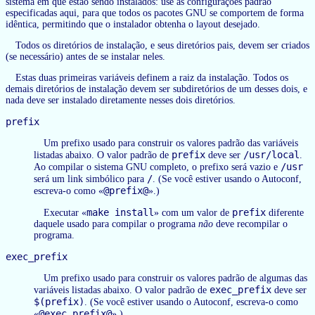
sistema em que estão sendo instalados: use as configurações padrão
especificadas aqui, para que todos os pacotes GNU se comportem de forma
idêntica, permitindo que o instalador obtenha o layout desejado.
Todos os diretórios de instalação, e seus diretórios pais, devem ser criados
(se necessário) antes de se instalar neles.
Estas duas primeiras variáveis definem a raiz da instalação. Todos os
demais diretórios de instalação devem ser subdiretórios de um desses dois, e
nada deve ser instalado diretamente nesses dois diretórios.
prefix
Um prefixo usado para construir os valores padrão das variáveis
prefix
/usr/local
listadas abaixo. O valor padrão de
deve ser
.
/usr
Ao compilar o sistema GNU completo, o prefixo será vazio e
/
será um link simbólico para
. (Se você estiver usando o Autoconf,
@prefix@
escreva-o como «
».)
make install
prefix
Executar «
» com um valor de
diferente
daquele usado para compilar o programa
não
deve recompilar o
programa.
exec_prefix
Um prefixo usado para construir os valores padrão de algumas das
exec_prefix
variáveis listadas abaixo. O valor padrão de
deve ser
$(prefix)
. (Se você estiver usando o Autoconf, escreva-o como
@exec_prefix@
«
».)