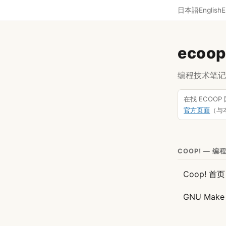
日本語
English
E
ecoo
编程技术笔记
在找 ECOOP 国
官方页面
（与
COOP! — 
Coop! 首页
GNU Mak