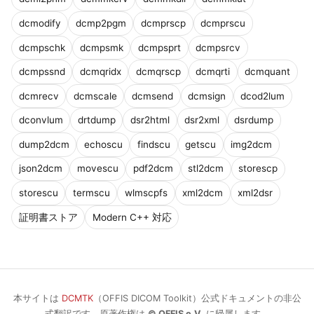
dcmodify
dcmp2pgm
dcmprscp
dcmprscu
dcmpschk
dcmpsmk
dcmpsprt
dcmpsrcv
dcmpssnd
dcmqridx
dcmqrscp
dcmqrti
dcmquant
dcmrecv
dcmscale
dcmsend
dcmsign
dcod2lum
dconvlum
drtdump
dsr2html
dsr2xml
dsrdump
dump2dcm
echoscu
findscu
getscu
img2dcm
json2dcm
movescu
pdf2dcm
stl2dcm
storescp
storescu
termscu
wlmscpfs
xml2dcm
xml2dsr
証明書ストア
Modern C++ 対応
本サイトは
DCMTK
（OFFIS DICOM Toolkit）公式ドキュメントの非公
式翻訳です。原著作権は
© OFFIS e.V.
に帰属します。