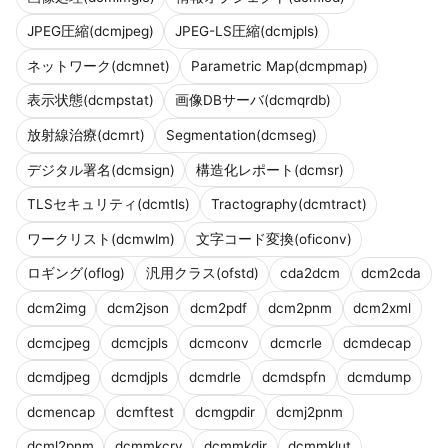
JPEG圧縮(dcmjpeg)
JPEG-LS圧縮(dcmjpls)
ネットワーク(dcmnet)
Parametric Map(dcmpmap)
表示状態(dcmpstat)
画像DBサーバ(dcmqrdb)
放射線治療(dcmrt)
Segmentation(dcmseg)
デジタル署名(dcmsign)
構造化レポート(dcmsr)
TLSセキュリティ(dcmtls)
Tractography(dcmtract)
ワークリスト(dcmwlm)
文字コード変換(oficonv)
ロギング(oflog)
汎用クラス(ofstd)
cda2dcm
dcm2cda
dcm2img
dcm2json
dcm2pdf
dcm2pnm
dcm2xml
dcmcjpeg
dcmcjpls
dcmconv
dcmcrle
dcmdecap
dcmdjpeg
dcmdjpls
dcmdrle
dcmdspfn
dcmdump
dcmencap
dcmftest
dcmgpdir
dcmj2pnm
dcml2pnm
dcmmkcrv
dcmmkdir
dcmmklut