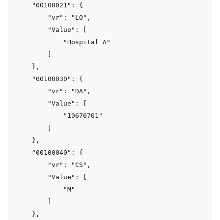
    "00100021": {

        "vr": "LO",

        "Value": [

            "Hospital A"

        ]

    },

    "00100030": {

        "vr": "DA",

        "Value": [

            "19670701"

        ]

    },

    "00100040": {

        "vr": "CS",

        "Value": [

            "M"

        ]

    },
