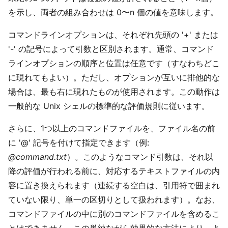
を示し、両者の組み合わせは 0〜n 個の値を意味します。
コマンドラインオプションは、それぞれ先頭の '+' または
'-' の記号によって引数と区別されます。通常、コマンド
ラインオプションの順序と位置は任意です（すなわちどこ
に現れてもよい）。ただし、オプションが互いに排他的な
場合は、最も右に現れたものが使用されます。この動作は
一般的な Unix シェルの標準的な評価規則に従います。
さらに、1つ以上のコマンドファイルを、ファイル名の前
に '@' 記号を付けて指定できます（例:
@command.txt
）。このようなコマンド引数は、それ以
降の評価が行われる前に、対応するテキストファイルの内
容に置き換えられます（連続する空白は、引用符で囲まれ
ていない限り、単一の区切りとして扱われます）。なお、
コマンドファイルの中に別のコマンドファイルを含めるこ
とはできません。この単純ながら効果的な方法により、よ