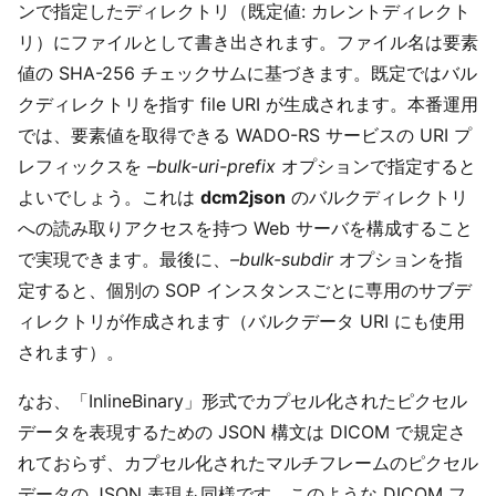
ンで指定したディレクトリ（既定値: カレントディレクト
リ）にファイルとして書き出されます。ファイル名は要素
値の SHA-256 チェックサムに基づきます。既定ではバル
クディレクトリを指す file URI が生成されます。本番運用
では、要素値を取得できる WADO-RS サービスの URI プ
レフィックスを
–bulk-uri-prefix
オプションで指定すると
よいでしょう。これは
dcm2json
のバルクディレクトリ
への読み取りアクセスを持つ Web サーバを構成すること
で実現できます。最後に、
–bulk-subdir
オプションを指
定すると、個別の SOP インスタンスごとに専用のサブデ
ィレクトリが作成されます（バルクデータ URI にも使用
されます）。
なお、「InlineBinary」形式でカプセル化されたピクセル
データを表現するための JSON 構文は DICOM で規定さ
れておらず、カプセル化されたマルチフレームのピクセル
データの JSON 表現も同様です。このような DICOM フ