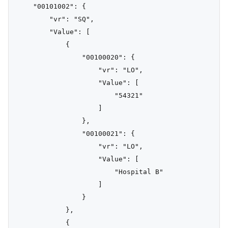
    "00101002": {

        "vr": "SQ",

        "Value": [

            {

                "00100020": {

                    "vr": "LO",

                    "Value": [

                        "54321"

                    ]

                },

                "00100021": {

                    "vr": "LO",

                    "Value": [

                        "Hospital B"

                    ]

                }

            },

            {
