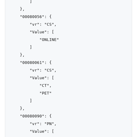
        ]

    },

    "00080056": {

        "vr": "CS",

        "Value": [

            "ONLINE"

        ]

    },

    "00080061": {

        "vr": "CS",

        "Value": [

            "CT",

            "PET"

        ]

    },

    "00080090": {

        "vr": "PN",

        "Value": [
