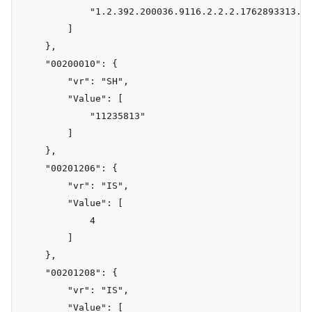
            "1.2.392.200036.9116.2.2.2.1762893313.10
        ]

    },

    "00200010": {

        "vr": "SH",

        "Value": [

            "11235813"

        ]

    },

    "00201206": {

        "vr": "IS",

        "Value": [

            4

        ]

    },

    "00201208": {

        "vr": "IS",

        "Value": [
