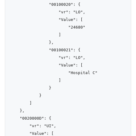
                "00100020": {

                    "vr": "LO",

                    "Value": [

                        "24680"

                    ]

                },

                "00100021": {

                    "vr": "LO",

                    "Value": [

                        "Hospital C"

                    ]

                }

            }

        ]

    },

    "0020000D": {

        "vr": "UI",

        "Value": [
