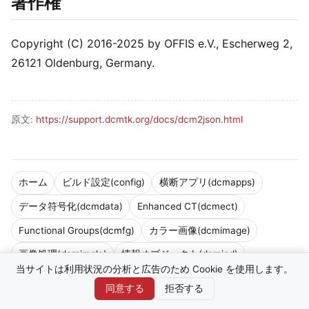
著作権
Copyright (C) 2016-2025 by OFFIS e.V., Escherweg 2,
26121 Oldenburg, Germany.
原文:
https://support.dcmtk.org/docs/dcm2json.html
ホーム
ビルド設定(config)
横断アプリ(dcmapps)
データ符号化(dcmdata)
Enhanced CT(dcmect)
Functional Groups(dcmfg)
カラー画像(dcmimage)
画像処理(dcmimgle)
情報オブジェクト(dcmiod)
当サイトは利用状況の分析と広告のため Cookie を使用します。
JPEG圧縮(dcmjpeg)
JPEG-LS圧縮(dcmjpls)
同意する
拒否する
ネットワーク(dcmnet)
Parametric Map(dcmpmap)