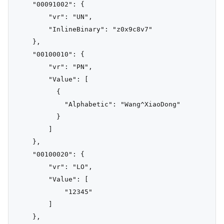
    "00091002": {

        "vr": "UN",

        "InlineBinary": "z0x9c8v7"

    },

    "00100010": {

        "vr": "PN",

        "Value": [

          {

            "Alphabetic": "Wang^XiaoDong"

          }

        ]

    },

    "00100020": {

        "vr": "LO",

        "Value": [

            "12345"

        ]

    },
