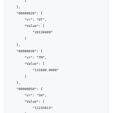
        ]

    },

    "00080020": {

        "vr": "DT",

        "Value": [

            "20130409"

        ]

    },

    "00080030": {

        "vr": "TM",

        "Value": [

            "131600.0000"

        ]

    },

    "00080050": {

        "vr": "SH",

        "Value": [

            "11235813"
