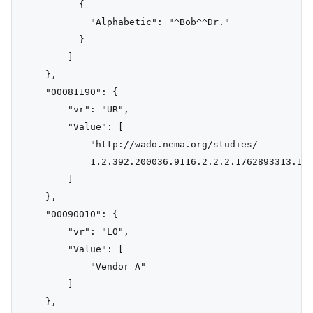
          {

            "Alphabetic": "^Bob^^Dr."

          }

        ]

    },

    "00081190": {

        "vr": "UR",

        "Value": [

            "http://wado.nema.org/studies/

            1.2.392.200036.9116.2.2.2.1762893313.102
        ]

    },

    "00090010": {

        "vr": "LO",

        "Value": [

            "Vendor A"

        ]

    },
