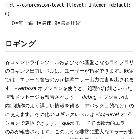
+cl --compression-level [l]evel: integer (default:
6)
0=無圧縮, 1=最速, 9=最高圧縮
ロギング
各コマンドラインツールおよびその基盤となるライブラリ
のロギング出力レベルは、ユーザーが指定できます。既定
では、エラーと警告のみが標準エラー出力に書き出されま
す。
–verbose
オプションを使うと、処理の詳細といった
情報メッセージも報告されます。
–debug
オプションは、
内部動作のより詳しい情報を得る（デバッグ目的など）の
に使えます。その他のロギングレベルは
–log-level
オプ
ションで選択できます。
–quiet
モードでは致命的エラー
のみが報告されます。このような非常に重大なエラーが起