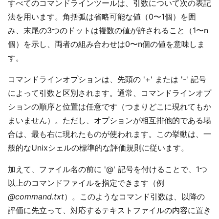
すべてのコマンドラインツールは、引数について次の表記
法を用います。角括弧は省略可能な値（0〜1個）を囲
み、末尾の3つのドットは複数の値が許されること（1〜n
個）を示し、両者の組み合わせは0〜n個の値を意味しま
す。
コマンドラインオプションは、先頭の '+' または '-' 記号
によって引数と区別されます。通常、コマンドラインオプ
ションの順序と位置は任意です（つまりどこに現れてもか
まいません）。ただし、オプションが相互排他的である場
合は、最も右に現れたものが使われます。この挙動は、一
般的なUnixシェルの標準的な評価規則に従います。
加えて、ファイル名の前に '@' 記号を付けることで、1つ
以上のコマンドファイルを指定できます（例
@command.txt
）。このようなコマンド引数は、以降の
評価に先立って、対応するテキストファイルの内容に置き