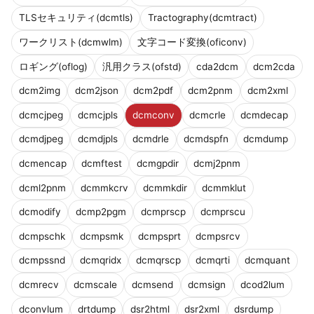
TLSセキュリティ(dcmtls)
Tractography(dcmtract)
ワークリスト(dcmwlm)
文字コード変換(oficonv)
ロギング(oflog)
汎用クラス(ofstd)
cda2dcm
dcm2cda
dcm2img
dcm2json
dcm2pdf
dcm2pnm
dcm2xml
dcmcjpeg
dcmcjpls
dcmconv
dcmcrle
dcmdecap
dcmdjpeg
dcmdjpls
dcmdrle
dcmdspfn
dcmdump
dcmencap
dcmftest
dcmgpdir
dcmj2pnm
dcml2pnm
dcmmkcrv
dcmmkdir
dcmmklut
dcmodify
dcmp2pgm
dcmprscp
dcmprscu
dcmpschk
dcmpsmk
dcmpsprt
dcmpsrcv
dcmpssnd
dcmqridx
dcmqrscp
dcmqrti
dcmquant
dcmrecv
dcmscale
dcmsend
dcmsign
dcod2lum
dconvlum
drtdump
dsr2html
dsr2xml
dsrdump