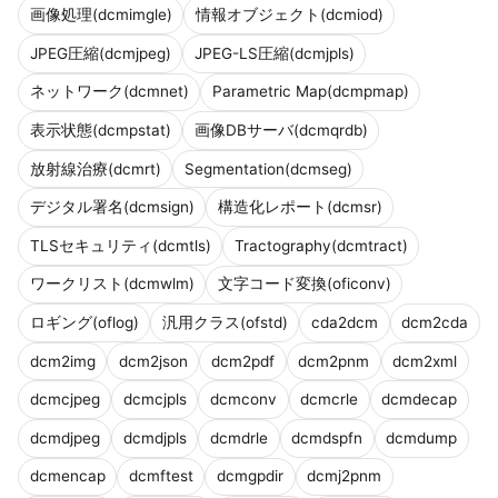
画像処理(dcmimgle)
情報オブジェクト(dcmiod)
JPEG圧縮(dcmjpeg)
JPEG-LS圧縮(dcmjpls)
ネットワーク(dcmnet)
Parametric Map(dcmpmap)
表示状態(dcmpstat)
画像DBサーバ(dcmqrdb)
放射線治療(dcmrt)
Segmentation(dcmseg)
デジタル署名(dcmsign)
構造化レポート(dcmsr)
TLSセキュリティ(dcmtls)
Tractography(dcmtract)
ワークリスト(dcmwlm)
文字コード変換(oficonv)
ロギング(oflog)
汎用クラス(ofstd)
cda2dcm
dcm2cda
dcm2img
dcm2json
dcm2pdf
dcm2pnm
dcm2xml
dcmcjpeg
dcmcjpls
dcmconv
dcmcrle
dcmdecap
dcmdjpeg
dcmdjpls
dcmdrle
dcmdspfn
dcmdump
dcmencap
dcmftest
dcmgpdir
dcmj2pnm