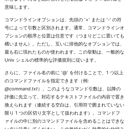
意味します。
コマンドラインオプションは、先頭の '+' または '-' の符
号によって引数と区別されます。通常、コマンドラインオ
プションの順序と位置は任意です（つまりどこに置いても
構いません）。ただし、互いに排他的なオプションでは、
最も右に現れたものが使われます。この挙動は、一般的な
Unix シェルの標準的な評価規則に従います。
さらに、ファイル名の前に '@' を付けることで、1 つ以上
のコマンドファイルを指定できます（例:
@command.txt
）。このようなコマンド引数は、以降の
評価に先立って、対応するテキストファイルの内容で置き
換えられます（連続する空白は、引用符で囲まれていない
限り 1 つの区切り文字として扱われます）。コマンドフ
ァイルの中に別のコマンドファイルを含めることはできな
い点に注意してください。この単純ながら効果的な仕組み