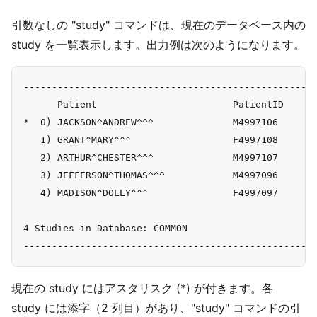
引数なしの "study" コマンドは、現在のデータベース内の
study を一覧表示します。出力例は次のようになります。
----------------------------------------------------
      Patient                        PatientID    St
*  0) JACKSON^ANDREW^^^              M4997106     20
   1) GRANT^MARY^^^                  F4997108     20
   2) ARTHUR^CHESTER^^^              M4997107     20
   3) JEFFERSON^THOMAS^^^            M4997096     94
   4) MADISON^DOLLY^^^               F4997097     94
4 Studies in Database: COMMON

現在の study にはアスタリスク (*) が付きます。各
study には添字（2 列目）があり、"study" コマンドの引