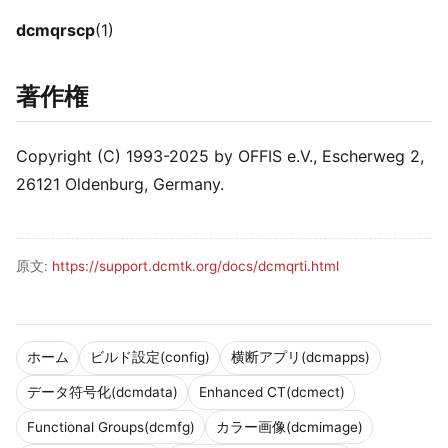
dcmqrscp
(1)
著作権
Copyright (C) 1993-2025 by OFFIS e.V., Escherweg 2,
26121 Oldenburg, Germany.
原文:
https://support.dcmtk.org/docs/dcmqrti.html
ホーム
ビルド設定(config)
横断アプリ(dcmapps)
データ符号化(dcmdata)
Enhanced CT(dcmect)
Functional Groups(dcmfg)
カラー画像(dcmimage)