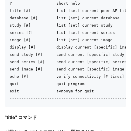
?                   short help

title [#]           list [set] current peer AE title
database [#]        list [set] current database

study [#]           list [set] current study

series [#]          list [set] current series

image [#]           list [set] current image

display [#]         display current [specific] image
send study [#]      send current [specific] study

send series [#]     send current [specific] series

send image [#]      send current [specific] image

echo [#]            verify connectivity [# times]

quit                quit program

exit                synonym for quit

"title" コマンド