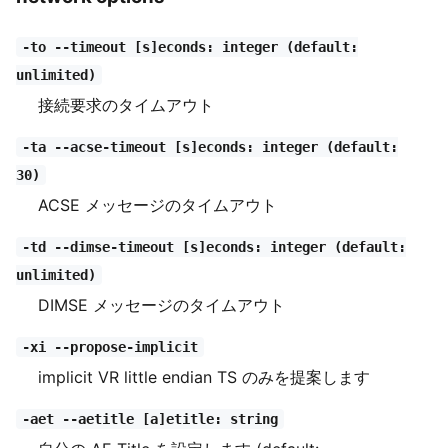
-to --timeout [s]econds: integer (default:
unlimited)
接続要求のタイムアウト
-ta --acse-timeout [s]econds: integer (default:
30)
ACSE メッセージのタイムアウト
-td --dimse-timeout [s]econds: integer (default:
unlimited)
DIMSE メッセージのタイムアウト
-xi --propose-implicit
implicit VR little endian TS のみを提案します
-aet --aetitle [a]etitle: string