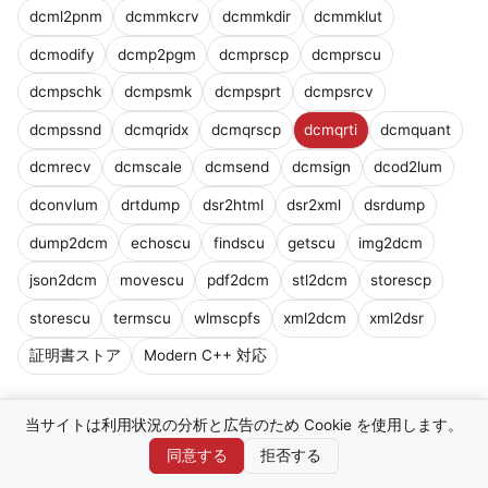
dcml2pnm
dcmmkcrv
dcmmkdir
dcmmklut
dcmodify
dcmp2pgm
dcmprscp
dcmprscu
dcmpschk
dcmpsmk
dcmpsprt
dcmpsrcv
dcmpssnd
dcmqridx
dcmqrscp
dcmqrti
dcmquant
dcmrecv
dcmscale
dcmsend
dcmsign
dcod2lum
dconvlum
drtdump
dsr2html
dsr2xml
dsrdump
dump2dcm
echoscu
findscu
getscu
img2dcm
json2dcm
movescu
pdf2dcm
stl2dcm
storescp
storescu
termscu
wlmscpfs
xml2dcm
xml2dsr
証明書ストア
Modern C++ 対応
当サイトは利用状況の分析と広告のため Cookie を使用します。
同意する
拒否する
本サイトは
DCMTK
（OFFIS DICOM Toolkit）公式ドキュメントの非公