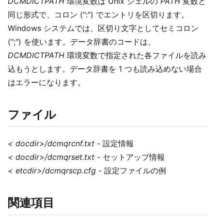
DCMDICTPATH
環境変数は Unix シェルの
PATH
変数と
同じ形式で、コロン (":") でエントリを区切ります。
Windows システムでは、区切り文字としてセミコロン
(";") を使います。データ辞書のコードは、
DCMDICTPATH
環境変数で指定された各ファイルを読み
込もうとします。データ辞書を 1 つも読み込めない場合
はエラーになります。
ファイル
< docdir>/dcmqrcnf.txt
- 設定情報
< docdir>/dcmqrset.txt
- セットアップ情報
< etcdir>/dcmqrscp.cfg
- 設定ファイルの例
関連項目