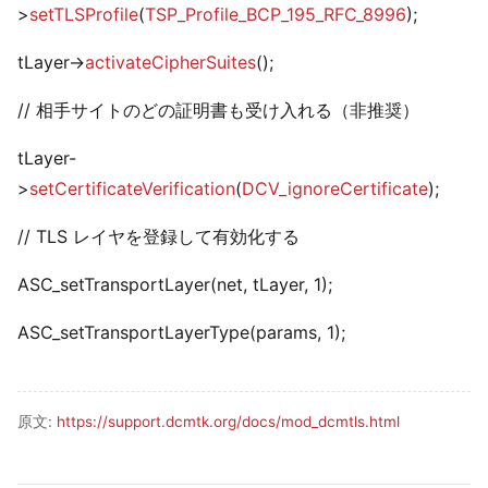
>
setTLSProfile
(
TSP_Profile_BCP_195_RFC_8996
);
tLayer->
activateCipherSuites
();
// 相手サイトのどの証明書も受け入れる（非推奨）
tLayer-
>
setCertificateVerification
(
DCV_ignoreCertificate
);
// TLS レイヤを登録して有効化する
ASC_setTransportLayer(net, tLayer, 1);
ASC_setTransportLayerType(params, 1);
原文:
https://support.dcmtk.org/docs/mod_dcmtls.html