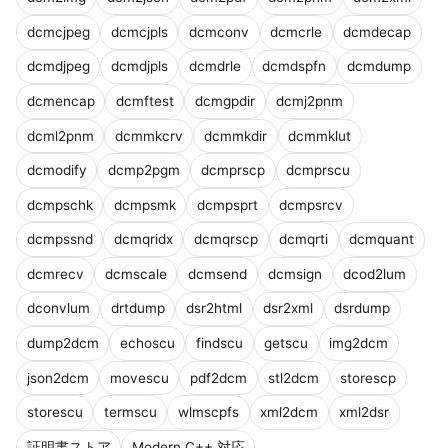
dcmcjpeg
dcmcjpls
dcmconv
dcmcrle
dcmdecap
dcmdjpeg
dcmdjpls
dcmdrle
dcmdspfn
dcmdump
dcmencap
dcmftest
dcmgpdir
dcmj2pnm
dcml2pnm
dcmmkcrv
dcmmkdir
dcmmklut
dcmodify
dcmp2pgm
dcmprscp
dcmprscu
dcmpschk
dcmpsmk
dcmpsprt
dcmpsrcv
dcmpssnd
dcmqridx
dcmqrscp
dcmqrti
dcmquant
dcmrecv
dcmscale
dcmsend
dcmsign
dcod2lum
dconvlum
drtdump
dsr2html
dsr2xml
dsrdump
dump2dcm
echoscu
findscu
getscu
img2dcm
json2dcm
movescu
pdf2dcm
stl2dcm
storescp
storescu
termscu
wlmscpfs
xml2dcm
xml2dsr
証明書ストア
Modern C++ 対応