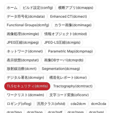
ホーム
ビルド設定(config)
横断アプリ(dcmapps)
データ符号化(dcmdata)
Enhanced CT(dcmect)
Functional Groups(dcmfg)
カラー画像(dcmimage)
画像処理(dcmimgle)
情報オブジェクト(dcmiod)
JPEG圧縮(dcmjpeg)
JPEG-LS圧縮(dcmjpls)
ネットワーク(dcmnet)
Parametric Map(dcmpmap)
表示状態(dcmpstat)
画像DBサーバ(dcmqrdb)
放射線治療(dcmrt)
Segmentation(dcmseg)
デジタル署名(dcmsign)
構造化レポート(dcmsr)
TLSセキュリティ(dcmtls)
Tractography(dcmtract)
ワークリスト(dcmwlm)
文字コード変換(oficonv)
ロギング(oflog)
汎用クラス(ofstd)
cda2dcm
dcm2cda
dcm2img
dcm2json
dcm2pdf
dcm2pnm
dcm2xml