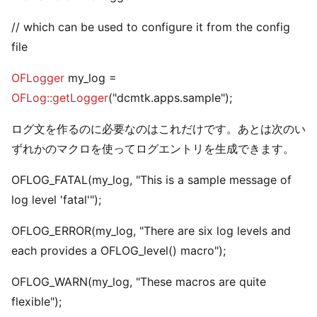
// which can be used to configure it from the config
file
OFLogger
my_log =
OFLog::getLogger
("dcmtk.apps.sample");
ログ文を作るのに必要なのはこれだけです。あとは次のい
ずれかのマクロを使ってログエントリを生成できます。
OFLOG_FATAL(my_log, "This is a sample message of
log level 'fatal'");
OFLOG_ERROR(my_log, "There are six log levels and
each provides a OFLOG_level() macro");
OFLOG_WARN(my_log, "These macros are quite
flexible");