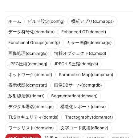
ホーム
ビルド設定(config)
横断アプリ(dcmapps)
データ符号化(dcmdata)
Enhanced CT(dcmect)
Functional Groups(dcmfg)
カラー画像(dcmimage)
画像処理(dcmimgle)
情報オブジェクト(dcmiod)
JPEG圧縮(dcmjpeg)
JPEG-LS圧縮(dcmjpls)
ネットワーク(dcmnet)
Parametric Map(dcmpmap)
表示状態(dcmpstat)
画像DBサーバ(dcmqrdb)
放射線治療(dcmrt)
Segmentation(dcmseg)
デジタル署名(dcmsign)
構造化レポート(dcmsr)
TLSセキュリティ(dcmtls)
Tractography(dcmtract)
ワークリスト(dcmwlm)
文字コード変換(oficonv)