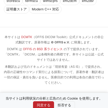
storescu
termscu
wlmscpfs
xml2dcm
xml2dsr
証明書ストア
Modern C++ 対応
本サイトは
DCMTK
（OFFIS DICOM Toolkit）公式ドキュメントの非公
式翻訳です。原著作権は
© OFFIS e.V.
に帰属します。
DCMTK は
OFFIS の BSD 系ライセンス
の下で提供されています。
「DCMTK」「DICOM」は各権利者の商標です。本サイトは公認・公式
サイトではありません。
本翻訳および元のドキュメントは「現状有姿（AS IS）」で提供され、
内容の正確性やコマンド実行による損害について、原著作者・翻訳者は
一切の保証・責任を負いません。医療目的での利用は各自の責任で行っ
てください。
当サイトは利用状況の分析と広告のため Cookie を使用します。
同意する
拒否する