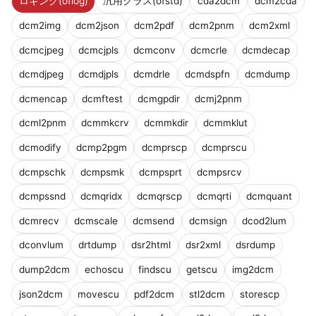
ロギング(oflog)
汎用クラス(ofstd)
cda2dcm
dcm2cda
dcm2img
dcm2json
dcm2pdf
dcm2pnm
dcm2xml
dcmcjpeg
dcmcjpls
dcmconv
dcmcrle
dcmdecap
dcmdjpeg
dcmdjpls
dcmdrle
dcmdspfn
dcmdump
dcmencap
dcmftest
dcmgpdir
dcmj2pnm
dcml2pnm
dcmmkcrv
dcmmkdir
dcmmklut
dcmodify
dcmp2pgm
dcmprscp
dcmprscu
dcmpschk
dcmpsmk
dcmpsprt
dcmpsrcv
dcmpssnd
dcmqridx
dcmqrscp
dcmqrti
dcmquant
dcmrecv
dcmscale
dcmsend
dcmsign
dcod2lum
dconvlum
drtdump
dsr2html
dsr2xml
dsrdump
dump2dcm
echoscu
findscu
getscu
img2dcm
json2dcm
movescu
pdf2dcm
stl2dcm
storescp