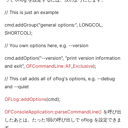
// This is just an example
cmd.addGroup("general options:", LONGCOL,
SHORTCOL);
// You own options here, e.g. --version
cmd.addOption("--version", "print version information
and exit",
OFCommandLine::AF_Exclusive
);
// This call adds all of oflog's options, e.g. --debug
and --quiet
OFLog::addOptions
(cmd);
OFConsoleApplication::parseCommandLine()
を呼び出
したあとは、たった1回の呼び出しで oflog を設定できま
す。