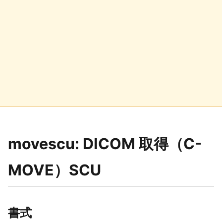
movescu: DICOM 取得（C-
MOVE）SCU
書式