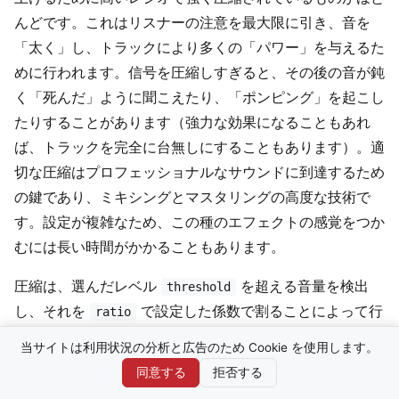
んどです。これはリスナーの注意を最大限に引き、音を
「太く」し、トラックにより多くの「パワー」を与えるた
めに行われます。信号を圧縮しすぎると、その後の音が鈍
く「死んだ」ように聞こえたり、「ポンピング」を起こし
たりすることがあります（強力な効果になることもあれ
ば、トラックを完全に台無しにすることもあります）。適
切な圧縮はプロフェッショナルなサウンドに到達するため
の鍵であり、ミキシングとマスタリングの高度な技術で
す。設定が複雑なため、この種のエフェクトの感覚をつか
むには長い時間がかかることもあります。
圧縮は、選んだレベル
を超える音量を検出
threshold
し、それを
で設定した係数で割ることによって行
ratio
われます。たとえば threshold を -12dB に設定し、信号
当サイトは利用状況の分析と広告のため Cookie を使用します。
が -6dB に達した場合、2:1 のレシオでは信号は -9dB に
同意する
拒否する
なります。信号を厳密に操作すると波形が歪んでしまうた