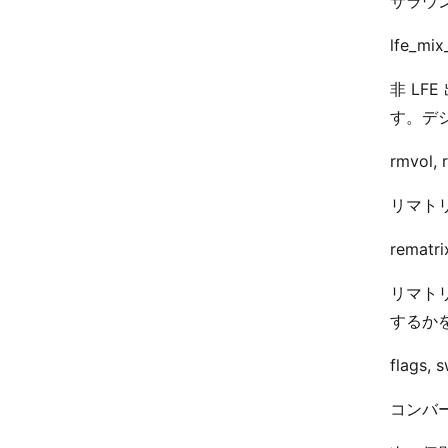
サラウ
lfe_mix
非 LF
す。デシ
rmvol, 
リマトリ
rematr
リマト
するか
flags, 
コンバ