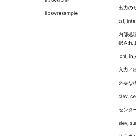
libswscale
出力の
libswresample
tsf, in
内部処
択され
ichl, i
入力／
必要な
clev, c
センタ
slev, s