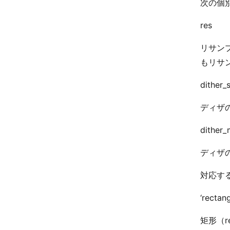
次の個
res
リサン
もリサ
dither_
ディザ
dither
ディザ
対応す
‘rectang
矩形（r