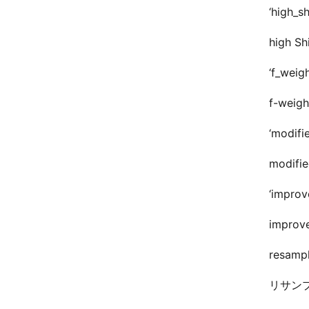
‘high_sh
high
‘f_weig
f-we
‘modifi
modi
‘improv
impr
resamp
リサン