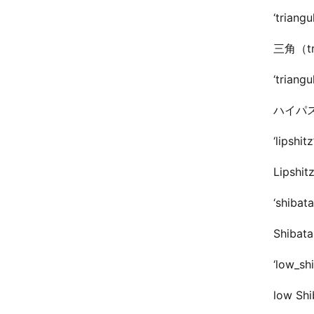
‘triangu
三角（t
‘triangu
ハイパ
‘lipshitz
Lips
‘shibata
Shib
‘low_sh
low 