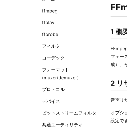
FF
ffmpeg
ffplay
1 概
ffprobe
フィルタ
FFmp
フェー
コーデック
成）、
フォーマット
(muxer/demuxer)
2 
プロトコル
音声リ
デバイス
オプション
ビットストリームフィルタ
設定で
共通ユーティリティ