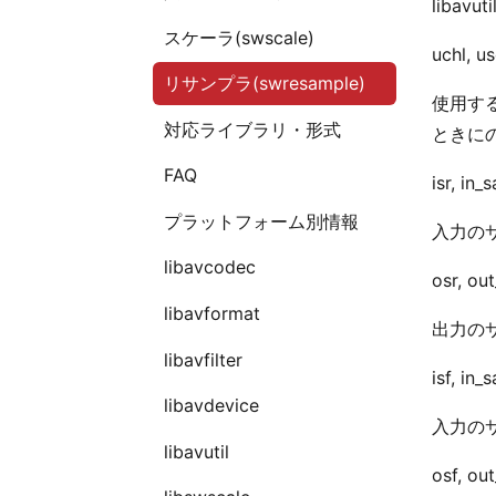
libav
スケーラ(swscale)
uchl, u
リサンプラ(swresample)
使用す
対応ライブラリ・形式
ときに
FAQ
isr, in
プラットフォーム別情報
入力の
libavcodec
osr, ou
libavformat
出力の
libavfilter
isf, in
libavdevice
入力の
libavutil
osf, ou