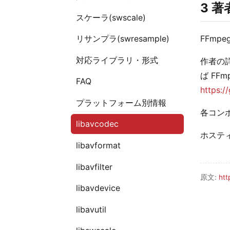
3 著
スケーラ(swscale)
リサンプラ(swresample)
FFmp
対応ライブラリ・形式
作者の詳細
ば FF
FAQ
https:/
プラットフォーム別情報
各コンポ
libavcodec
ホステ
libavformat
libavfilter
原文:
htt
libavdevice
libavutil