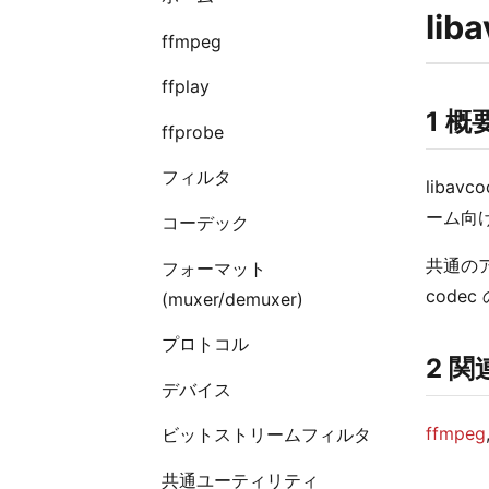
li
ffmpeg
ffplay
1 概
ffprobe
フィルタ
liba
ーム向け
コーデック
共通の
フォーマット
code
(muxer/demuxer)
プロトコル
2 
デバイス
ffmpeg
ビットストリームフィルタ
共通ユーティリティ