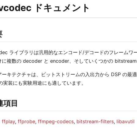
bavcodec ドキュメント
要
vcodec ライブラリは汎用的なエンコード/デコードのフレー
に複数の decoder と encoder、そしていくつかの bitst
アーキテクチャは、ビットストリームの入出力から DSP の最
c の実装にも実験用途にも適しています。
関連項目
,
ffplay
,
ffprobe
,
ffmpeg-codecs
,
bitstream-filters
,
libavutil