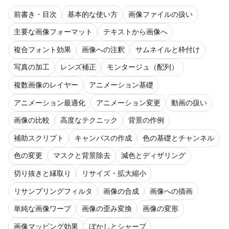
前書き・目次
基本的な使い方
画像ファイルの扱い
主要な画像フォーマット
テキストから画像へ
複合フォント効果
画像への注釈
サムネイルと枠付け
写真の加工
レンズ補正
モンタージュ（配列）
複数画像のレイヤー
アニメーション基礎
アニメーション最適化
アニメーション変更
動画の扱い
画像の比較
高度なテクニック
背景の作例
補助スクリプト
キャンバスの作成
色の基礎とチャンネル
色の変更
マスクと背景除去
減色とディザリング
切り抜きと縁取り
リサイズ・拡大縮小
リサンプリングフィルタ
画像の合成
画像への描画
単純な画像ワープ
画像の歪み変換
画像の変形
画像マッピング効果
ぼかしとシャープ