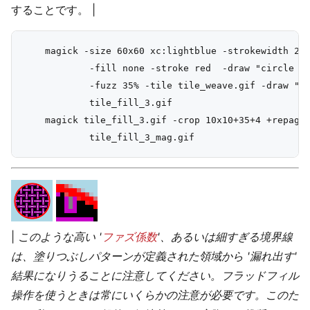
することです。 |
    magick -size 60x60 xc:lightblue -strokewidth 2 \
            -fill none -stroke red  -draw "circle 30
            -fuzz 35% -tile tile_weave.gif -draw "co
            tile_fill_3.gif

    magick tile_fill_3.gif -crop 10x10+35+4 +repage 
|
このような高い '
ファズ係数
'、あるいは細すぎる境界線
は、塗りつぶしパターンが定義された領域から '漏れ出す'
結果になりうることに注意してください。フラッドフィル
操作を使うときは常にいくらかの注意が必要です。このた