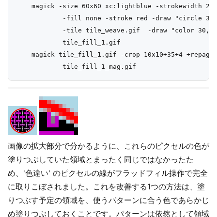
    magick -size 60x60 xc:lightblue -strokewidth 2 \
            -fill none -stroke red -draw "circle 30,
            -tile tile_weave.gif  -draw "color 30,30
            tile_fill_1.gif

    magick tile_fill_1.gif -crop 10x10+35+4 +repage 
画像の拡大部分で分かるように、これらのピクセルの色が
塗りつぶしていた領域とまったく同じではなかったた
め、'色違い' のピクセルの線がフラッドフィル操作で完全
に取りこぼされました。これを改善する1つの方法は、塗
りつぶす予定の領域を、使うパターンに合う色であらかじ
め塗りつぶしておくことです。パターンは依然として領域