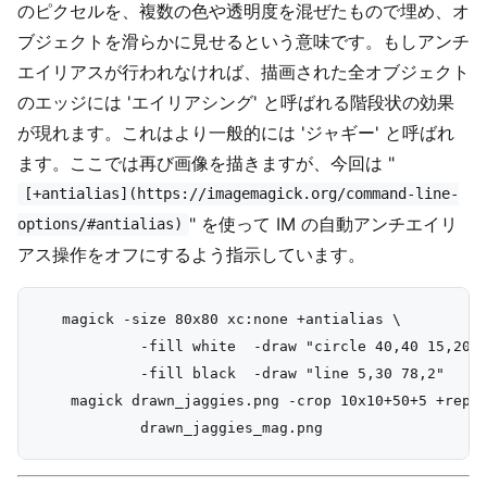
のピクセルを、複数の色や透明度を混ぜたもので埋め、オ
ブジェクトを滑らかに見せるという意味です。もしアンチ
エイリアスが行われなければ、描画された全オブジェクト
のエッジには 'エイリアシング' と呼ばれる階段状の効果
が現れます。これはより一般的には 'ジャギー' と呼ばれ
ます。ここでは再び画像を描きますが、今回は "
[+antialias](https://imagemagick.org/command-line-
" を使って IM の自動アンチエイリ
options/#antialias)
アス操作をオフにするよう指示しています。
   magick -size 80x80 xc:none +antialias \

            -fill white  -draw "circle 40,40 15,20" 
            -fill black  -draw "line 5,30 78,2"    d
    magick drawn_jaggies.png -crop 10x10+50+5 +repag