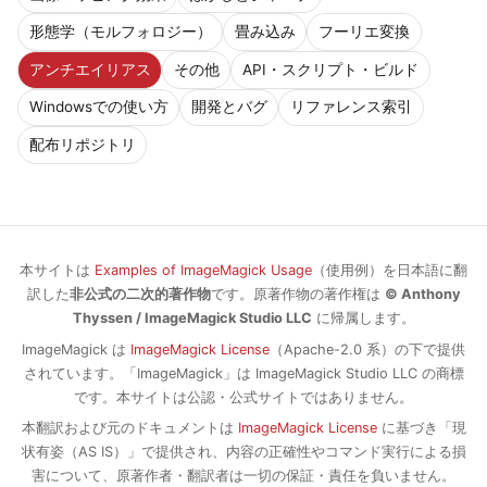
形態学（モルフォロジー）
畳み込み
フーリエ変換
アンチエイリアス
その他
API・スクリプト・ビルド
Windowsでの使い方
開発とバグ
リファレンス索引
配布リポジトリ
本サイトは
Examples of ImageMagick Usage
（使用例）を日本語に翻
訳した
非公式の二次的著作物
です。原著作物の著作権は
© Anthony
Thyssen / ImageMagick Studio LLC
に帰属します。
ImageMagick は
ImageMagick License
（Apache-2.0 系）の下で提供
されています。「ImageMagick」は ImageMagick Studio LLC の商標
です。本サイトは公認・公式サイトではありません。
本翻訳および元のドキュメントは
ImageMagick License
に基づき「現
状有姿（AS IS）」で提供され、内容の正確性やコマンド実行による損
害について、原著作者・翻訳者は一切の保証・責任を負いません。