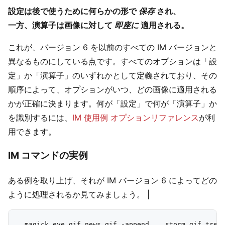
設定は後で使うために何らかの形で
保存
され、
一方、演算子は画像に対して
即座に
適用される。
これが、バージョン 6 を以前のすべての IM バージョンと
異なるものにしている点です。すべてのオプションは「設
定」か「演算子」のいずれかとして定義されており、その
順序によって、オプションがいつ、どの画像に適用される
かが正確に決まります。何が「設定」で何が「演算子」か
を識別するには、
IM 使用例 オプションリファレンス
が利
用できます。
IM コマンドの実例
ある例を取り上げ、それが IM バージョン 6 によってどの
ように処理されるか見てみましょう。 |
  magick eye.gif news.gif -append    storm.gif tree.