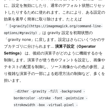
に、設定を無効にしたり、通常のデフォルト状態にリセッ
トしたりするために使われます。これにより、ある設定の
効果を素早く簡単に取り除けます。たとえば
「
[+gravity](https://imagemagick.org/command-line-
」は gravity 設定を初期状態の
options/#gravity)
「gravity none」に戻します。設定はさらにいくつかのサ
ブカテゴリに分けられます…
演算子設定（Operator
Settings）
は、後続の演算子がどのように機能するかを
制御します。演算子が使う色やフォントを設定し、画像や
テキストの配置を制御し、ソース画像からの色の参照、よ
り複雑な演算子の一部による処理方法の制御など、多くを
担います。
-dither -gravity -fill -background -
bordercolor -stroke -font -pointsize -
strokewidth -box -virtual-pixel -