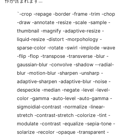
作が含まれます…
`-crop -repage -border -frame -trim -chop
-draw -annotate -resize -scale -sample -
thumbnail -magnify -adaptive-resize -
liquid-resize -distort -morpohology -
sparse-color -rotate -swirl -implode -wave
-flip -flop -transpose -transverse -blur -
gaussian-blur -convolve -shadow --radial-
blur -motion-blur -sharpen -unsharp -
adaptive-sharpen -adaptive-blur -noise -
despeckle -median -negate -level -level-
color -gamma -auto-level -auto-gamma -
sigmoidial-contrast -normalize -linear-
stretch -contrast-stretch -colorize -tint -
modulate -contrast -equalize -sepia-tone -
solarize -recolor -opaque -transparent -