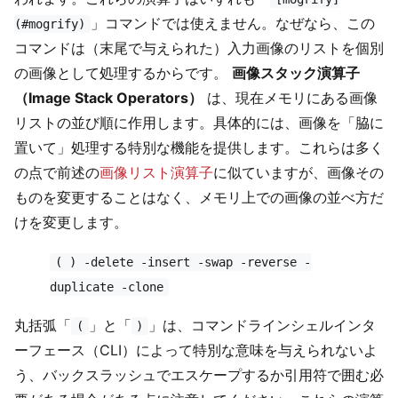
」コマンドでは使えません。なぜなら、この
(#mogrify)
コマンドは（末尾で与えられた）入力画像のリストを個別
の画像として処理するからです。
画像スタック演算子
（Image Stack Operators）
は、現在メモリにある画像
リストの並び順に作用します。具体的には、画像を「脇に
置いて」処理する特別な機能を提供します。これらは多く
の点で前述の
画像リスト演算子
に似ていますが、画像その
ものを変更することはなく、メモリ上での画像の並べ方だ
けを変更します。
( ) -delete -insert -swap -reverse -
duplicate -clone
丸括弧「
」と「
」は、コマンドラインシェルインタ
(
)
ーフェース（CLI）によって特別な意味を与えられないよ
う、バックスラッシュでエスケープするか引用符で囲む必