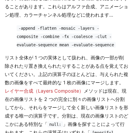
ることがあります。これらはアルファ合成、アニメーショ
ン処理、カラーチャンネル処理などに使われます…
-append -flatten -mosaic -layers -
composite -combine -fx -coalesce -clut -
evaluate-sequence mean -evaluate-sequence
リスト全体が 1 つの実体として扱われ、画像の一部が削
除されたり置き換えられたりすることがある点を覚えてお
いてください。上記の演算子のほとんどは、与えられた複
数の画像をすべて最終的な 1 枚の画像にマージします。
レイヤー合成（Layers Composite）
メソッドは現在、現
在の画像リストを 2 つの完全に別々の画像リストへ分割
してから、それらをマージして全く新しい画像リストを形
成する唯一の演算子です。分割は、現在の画像リストのど
こかにある特別な「
」画像を探すことによって行
null:
われます。これらの演算子はいずれも「
[mogrify]