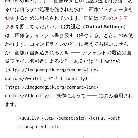
」は、画像がメモリに読み込まれた後、あ
options/#set)
るいは何らかの処理を施された後に、画像のメタデータを
変更するために用意されています。詳細は下記の
メタデー
タ
を参照してください。
出力設定（Output Settings）
は、画像をディスクへ書き戻す（保存する）ときにのみ使
われます。コマンドラインのどこに与えても構いません
が、画像が書き込まれるとき —— デフォルトの最後の画
像ファイル名引数による操作、あるいは「
[-write]
(https://imagemagick.org/command-line-
」や「
options/#write)
[-identify]
(https://imagemagick.org/command-line-
」操作によって —— にのみ適用され
options/#identify)
ます。
-quality -loop -compression -format -path
-transparent-color