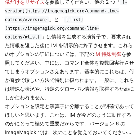
像だけをリサイズ
を参照してください。他の 2 つ「
[-
version](https://imagemagick.org/command-line-
」と「
options/#version)
[-list]
(https://imagemagick.org/command-line-
」は情報を生成する演算子で、要求され
options/#list)
た情報を返した後に IM を明示的に終了させます。これら
のオプションの詳細については、下記の
IM 特殊制御
を参
照してください。中には、コマンド全体を複数回実行させ
てしまうオプションさえあります。基本的にこれらは、何
か奇妙で珍しい方法で特別に扱われます。一般に、これら
は特殊な状況や、特定のグローバル情報を取得するために
しか使われません。
オプションを設定と演算子に分離することが明確であって
ほしいと思います。これは、IM が今どのように動作する
のかにとって極めて重要だからです。バージョン 6 の
ImageMagick では、次のことを覚えておいてください…