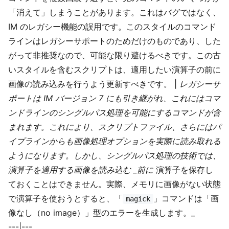
「消えて」しまうことがあります。これはバグではなく、
IM のレガシー機能の誤用です。このスタイルのコマンド
ラインはレガシーサポートのためだけのものであり、した
がって非推奨なので、可能な限り避けるべきです。この古
いスタイルを含むスクリプトは、適用したい演算子の前に
画像の読み込みを行うよう更新すべきです。 |
レガシーサ
ポートは IM バージョン 7 にも引き継がれ、これにはコマ
ンドラインのシングルパス処理を可能にするコマンドが含
まれます。これにより、スクリプトファイル、さらにはパ
イプラインからも画像処理オプションを実際に読み取れる
ようになります。しかし、シングルパス処理の技術では、
演算子を適用する画像を読み込む _前に
演算子を保存し
ておくことはできません。実際、メモリに画像がない状態
で演算子を使おうとすると、「
」コマンドは「画
magick
像なし（no image）」型のエラーを生成します。_
---|---