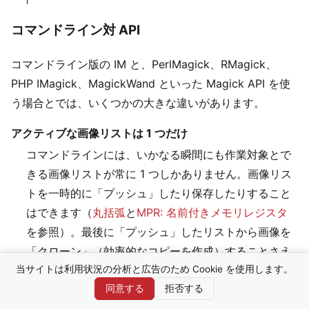
コマンドライン対 API
コマンドライン版の IM と、PerlMagick、RMagick、
PHP IMagick、MagickWand といった Magick API を使
う場合とでは、いくつかの大きな違いがあります。
アクティブな画像リストは 1 つだけ
コマンドラインには、いかなる瞬間にも作業対象とで
きる画像リストが常に 1 つしかありません。画像リス
トを一時的に「プッシュ」したり保存したりすること
はできます（
丸括弧
と
MPR: 名前付きメモリレジスタ
を参照）。最後に「プッシュ」したリストから画像を
「クローン」（効率的なコピーを作成）することさえ
できます。しかし、2 つのそうしたリストを同時に作
当サイトは利用状況の分析と広告のため Cookie を使用します。
業対象とすることは本当の意味ではできません。一
同意する
拒否する