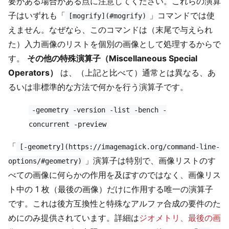
要がある場合がある点に注意してください。これらの演算
子はいずれも「
」コマンドでは使
[mogrify](#mogrify)
えません。なぜなら、このコマンドは（末尾で与えられ
た）入力画像のリストを個別の画像として処理するからで
す。
その他の特殊演算子（Miscellaneous Special
Operators）
は、（上記と比べて）通常とは異なる、あ
るいは非標準的な方法で何かを行う演算子です。
-geometry -version -list -bench -
concurrent -preview
「
[-geometry](https://imagemagick.org/command-line-
」演算子は特別で、画像リストのす
options/#geometry)
べての画像に何らかの作用を及ぼすのではなく、画像リス
ト中の 1 枚（最後の画像）だけに作用する唯一の演算子
です。これは後方互換性と特殊なアルファ合成の要件のた
めにのみ提供されています。詳細は
ジオメトリ、最後の画