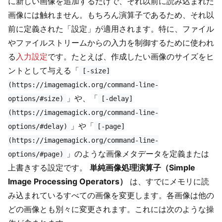
に新しい画像を追加するだけで、それ以前に読み込まれた
画像には触れません。もちろん演算子であるため、それ以
前に定義された「設定」が適用されます。特に、ファイル
やファイルストリームからの入力を制御するために使われ
る
入力設定
です。たとえば、作成したい画像のサイズをヒ
ントとして与える「
[-size]
(https://imagemagick.org/command-line-
」や、「
options/#size)
[-delay]
(https://imagemagick.org/command-line-
」や「
options/#delay)
[-page]
(https://imagemagick.org/command-line-
」のような画像メタデータを定義または
options/#page)
上書きする設定です。
単純画像処理演算子（Simple
Image Processing Operators）
は、すでにメモリに読
み込まれているすべての画像を変更します。各画像は他の
どの画像とも別々に変更されます。これには次のような操