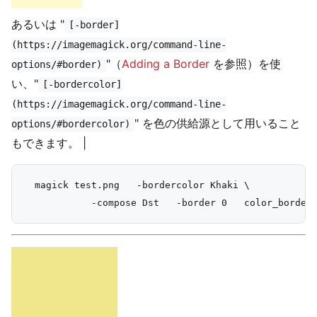
あるいは "
[-border]
(https://imagemagick.org/command-line-
"（
Adding a Border
を参照）を使
options/#border)
い、"
[-bordercolor]
(https://imagemagick.org/command-line-
" を色の供給源として用いること
options/#bordercolor)
もできます。 |
  magick test.png   -bordercolor Khaki \
