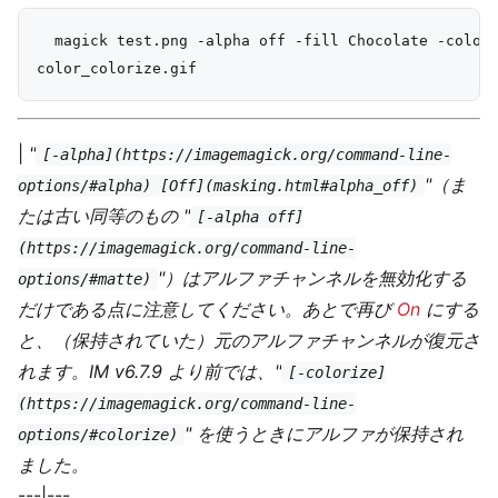
  magick test.png -alpha off -fill Chocolate -colori
|
"
[-alpha](https://imagemagick.org/command-line-
"（ま
options/#alpha) [Off](masking.html#alpha_off)
たは古い同等のもの "
[-alpha off]
(https://imagemagick.org/command-line-
"）はアルファチャンネルを無効化する
options/#matte)
だけである点に注意してください。あとで再び
On
にする
と、（保持されていた）元のアルファチャンネルが復元さ
れます。IM v6.7.9 より前では、"
[-colorize]
(https://imagemagick.org/command-line-
" を使うときにアルファが保持され
options/#colorize)
ました。
---|---