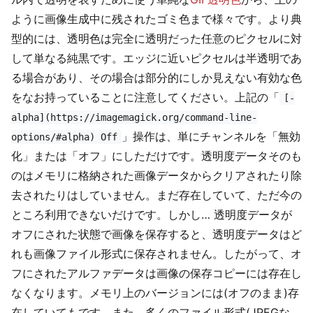
ように画像生成中に残されたゴミ色まで様々です。より典
型的には、透明色は完全に透明だった任意のピクセルに対
して単なる純黒です。エッジに近いピクセルは半透明であ
る場合があり、その場合は部分的にしか見えない有効な色
をなお持っていることに注意してください。上記の「
[-
alpha](https://imagemagick.org/command-line-
」操作は、単にチャンネルを「無効
options/#alpha) Off
化」または「オフ」にしただけです。透明度データそのも
のはメモリに格納された画像データからクリアされたり除
去されたりはしていません。まだ存在していて、ただ今の
ところ利用できないだけです。しかし… 透明度データが
オフにされた状態で画像を保存すると、透明度データはど
れも画像ファイル形式に保存されません。したがって、オ
フにされたアルファデータは画像の保存コピーには存在し
なくなります。メモリ上のバージョンには(オフのまま)存
在していてもです。また、多くのファイル形式(JPEGな