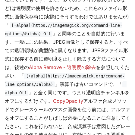
ど)は透明度の使用を許さないため、これらのファイル形
式は画像保存時に(実際にそうするわけではありませんが)
「
[-alpha](https://imagemagick.org/command-line-
」と同等のことを自動的に行いま
options/#alpha) Off
す。一般にこの結果、JPEG画像として保存すると、すべ
ての透明領域が典型的に黒くなります。JPEGファイル形
式に保存する前に透明度を正しく除去する方法について
は、後述の
Alpha Remove - 透明度の除去
を参照してくだ
さい。「
[+alpha](https://imagemagick.org/command-
」演算子は古いコマンドで、「
line-options/#alpha)
-
」と全く同じです。つまり透明度チャンネルを
alpha Off
オフにするだけです。
CopyOpacity
アルファ合成メソッ
ドでグレースケールのマスク画像を使う前には、アルファ
をオフにすることがしばしば必要になることに注意してく
ださい。これを行わないと、合成演算子は意図したグレー
スケールの色を使う代わりに、有効になっている透明度