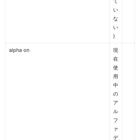
て
い
な
い
)
alpha on
現
在
使
用
中
の
ア
ル
フ
ァ
デ