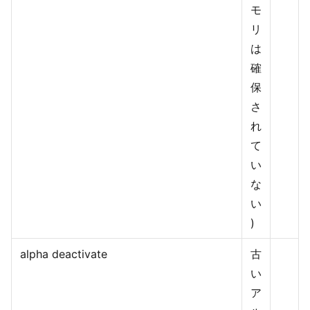
モ
リ
は
確
保
さ
れ
て
い
な
い
)
alpha deactivate
古
い
ア