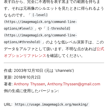
表す白から、完全に不透明を表す黒までの範囲を持ちま
す。それは元画像のシルエットを見たときに得られるよう
なものです。「
[-level]
(https://imagemagick.org/command-line-
」や「
options/#level)
[-threshold]
(https://imagemagick.org/command-line-
」のような低レベル演算子は、この
options/#threshold)
データをアルファとして扱います。不明な点があれば
公式
オプションリファレンス
を確認してください。
作成: 2003年12月10日 (元は 'channels')
更新: 2018年10月2日
著者:
Anthony Thyssen
,
Anthony.Thyssen@gmail.com
例の生成に使用したバージョン:
URL:
https://usage.imagemagick.org/masking/