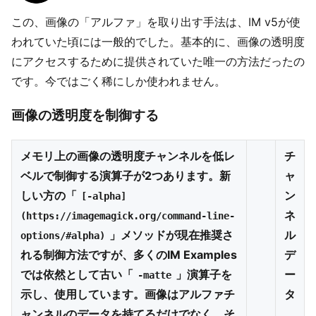
この、画像の「アルファ」を取り出す手法は、IM v5が使
われていた頃には一般的でした。基本的に、画像の透明度
にアクセスするために提供されていた唯一の方法だったの
です。今ではごく稀にしか使われません。
画像の透明度を制御する
メモリ上の画像の透明度チャンネルを低レ
チ
ベルで制御する演算子が2つあります。新
ャ
しい方の「
ン
[-alpha]
ネ
(https://imagemagick.org/command-line-
」メソッドが現在推奨さ
ル
options/#alpha)
れる制御方法ですが、多くのIM Examples
デ
では依然として古い「
」演算子を
ー
-matte
示し、使用しています。画像はアルファチ
タ
ャンネルのデータを持てるだけでなく、そ