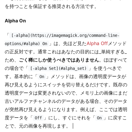
を持つことを保証する推奨される方法です。
Alpha On
「
[-alpha](https://imagemagick.org/command-line-
」は、先ほど見た
Alpha Off
メソッド
options/#alpha) On
の正反対です。通常これはあなたの目的には_単純すぎる_
ため、
ごく稀にしか使うべきではありません
。ほぼすべて
の場合で「
」を使うべきで
[-alpha Set](#alpha_set)
す。基本的に「
」メソッドは、画像の透明度データが
On
再び見えるようにスイッチを切り替えるだけです。既存の
透明度データは変更されないので、メモリ上の画像にまだ
古いアルファチャンネルのデータがある場合、そのデータ
が突然再び見えるようになります。例えば、ここでは透明
度データを「
」にし、すぐにそれを「
」に戻すこ
Off
On
とで、元の画像を再現します。 |