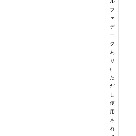
ル
フ
ァ
デ
ー
タ
あ
り
(
た
だ
し
使
用
さ
れ