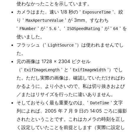
使わなかったことを示しています。
カメラはまた、速い 1/8 秒の '
'、絞
ExposureTime
り '
' が 3mm、すなわち
MaxApertureValue
'
' が '
'、'
' が '
' を
FNumber
5.6
ISOSpeedRating
64
使いました。
フラッシュ（'
'）は使われませんでし
LightSource
た。
元の画像は 1728 × 2304 ピクセル
（'
' と '
'）でし
ExifImageLength
ExifImageWidth
た。ただし実際の画像は、確認していただければわ
かるように、より小さいので、私は切り抜きおよび
／またはリサイズを行ったに違いありません。
そしておそらく最も重要なのは、'
' 文字
DateTime
列によれば、2005 年 7 月 9 日の 14:05 ごろに撮影
されたということです。これはカメラの時刻を正し
く設定していたことを前提とします（実際に設定し