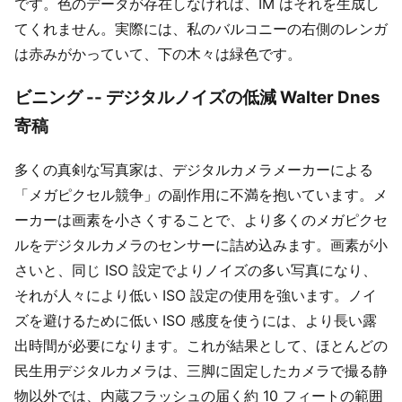
です。色のデータが存在しなければ、IM はそれを生成し
てくれません。実際には、私のバルコニーの右側のレンガ
は赤みがかっていて、下の木々は緑色です。
ビニング -- デジタルノイズの低減 Walter Dnes
寄稿
多くの真剣な写真家は、デジタルカメラメーカーによる
「メガピクセル競争」の副作用に不満を抱いています。メ
ーカーは画素を小さくすることで、より多くのメガピクセ
ルをデジタルカメラのセンサーに詰め込みます。画素が小
さいと、同じ ISO 設定でよりノイズの多い写真になり、
それが人々により低い ISO 設定の使用を強います。ノイ
ズを避けるために低い ISO 感度を使うには、より長い露
出時間が必要になります。これが結果として、ほとんどの
民生用デジタルカメラは、三脚に固定したカメラで撮る静
物以外では、内蔵フラッシュの届く約 10 フィートの範囲