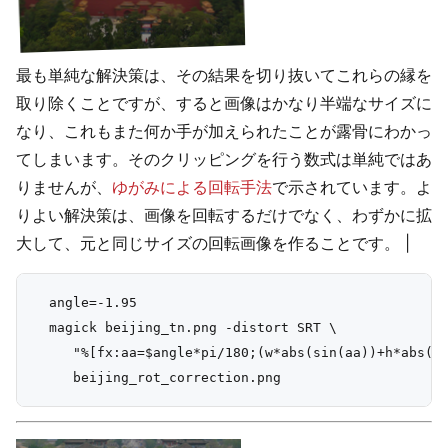
最も単純な解決策は、その結果を切り抜いてこれらの縁を
取り除くことですが、すると画像はかなり半端なサイズに
なり、これもまた何か手が加えられたことが露骨にわかっ
てしまいます。そのクリッピングを行う数式は単純ではあ
りませんが、
ゆがみによる回転手法
で示されています。よ
りよい解決策は、画像を回転するだけでなく、わずかに拡
大して、元と同じサイズの回転画像を作ることです。 |
  angle=-1.95

  magick beijing_tn.png -distort SRT \

     "%[fx:aa=$angle*pi/180;(w*abs(sin(aa))+h*abs(co