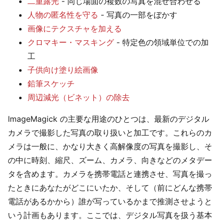
二重露光
- 同じ場面の複数の写真を混ぜ合わせる
人物の匿名性を守る
- 写真の一部をぼかす
画像にテクスチャを加える
クロマキー・マスキング
- 特定色の領域単位での加
工
子供向け塗り絵画像
鉛筆スケッチ
周辺減光（ビネット）の除去
ImageMagick の主要な用途のひとつは、最新のデジタル
カメラで撮影した写真の取り扱いと加工です。これらのカ
メラは一般に、かなり大きく高解像度の写真を撮影し、そ
の中に時刻、縮尺、ズーム、カメラ、向きなどのメタデー
タを含めます。カメラを携帯電話と連携させ、写真を撮っ
たときにあなたがどこにいたか、そして（前にどんな携帯
電話があるかから）誰が写っているかまで推測させようと
いう計画もあります。ここでは、デジタル写真を扱う基本