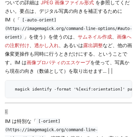
ついての詳細は
JPEG 画像ファイル形式
を参照してくだ
さい。要点は、デジタル写真の向きを補正するために
IM（「
[-auto-orient]
(https://imagemagick.org/command-line-options/#auto-
」を使う）を使うのは、
サムネイル作成
、
画像へ
orient)
の注釈付け
、
透かし入れ
、あるいは
露出調整
など、他の画
像変更操作も同時に行うときだけにする、ということで
す。IM は
画像プロパティのエスケープ
を使って、写真か
ら現在の向き（数値として）を取り出せます... | |
IM は特別な「
[-orient]
(https://imagemagick.org/command-line-