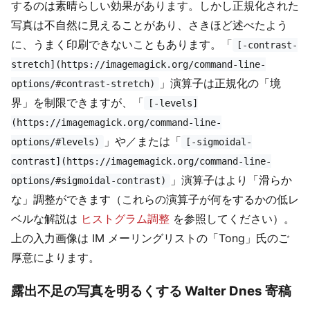
するのは素晴らしい効果があります。しかし正規化された
写真は不自然に見えることがあり、さきほど述べたよう
に、うまく印刷できないこともあります。「
[-contrast-
stretch](https://imagemagick.org/command-line-
」演算子は正規化の「境
options/#contrast-stretch)
界」を制限できますが、「
[-levels]
(https://imagemagick.org/command-line-
」や／または「
options/#levels)
[-sigmoidal-
contrast](https://imagemagick.org/command-line-
」演算子はより「滑らか
options/#sigmoidal-contrast)
な」調整ができます（これらの演算子が何をするかの低レ
ベルな解説は
ヒストグラム調整
を参照してください）。
上の入力画像は IM メーリングリストの「Tong」氏のご
厚意によります。
露出不足の写真を明るくする Walter Dnes 寄稿