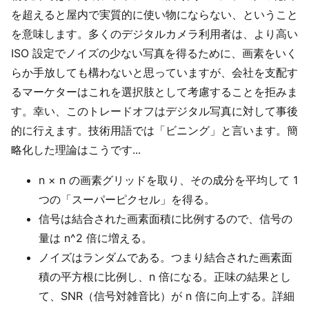
を超えると屋内で実質的に使い物にならない、ということ
を意味します。多くのデジタルカメラ利用者は、より高い
ISO 設定でノイズの少ない写真を得るために、画素をいく
らか手放しても構わないと思っていますが、会社を支配す
るマーケターはこれを選択肢として考慮することを拒みま
す。幸い、このトレードオフはデジタル写真に対して事後
的に行えます。技術用語では「ビニング」と言います。簡
略化した理論はこうです...
n × n の画素グリッドを取り、その成分を平均して 1
つの「スーパーピクセル」を得る。
信号は結合された画素面積に比例するので、信号の
量は n^2 倍に増える。
ノイズはランダムである。つまり結合された画素面
積の平方根に比例し、n 倍になる。正味の結果とし
て、SNR（信号対雑音比）が n 倍に向上する。詳細