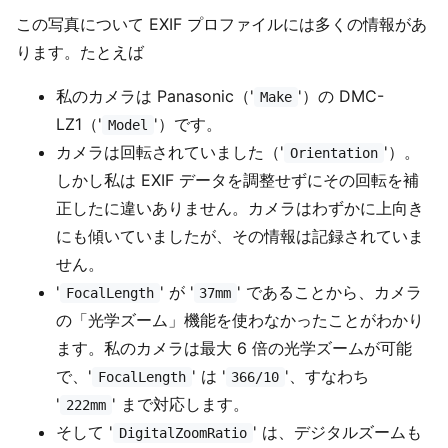
この写真について EXIF プロファイルには多くの情報があ
ります。たとえば
私のカメラは Panasonic（'
'）の DMC-
Make
LZ1（'
'）です。
Model
カメラは回転されていました（'
'）。
Orientation
しかし私は EXIF データを調整せずにその回転を補
正したに違いありません。カメラはわずかに上向き
にも傾いていましたが、その情報は記録されていま
せん。
'
' が '
' であることから、カメラ
FocalLength
37mm
の「光学ズーム」機能を使わなかったことがわかり
ます。私のカメラは最大 6 倍の光学ズームが可能
で、'
' は '
'、すなわち
FocalLength
366/10
'
' まで対応します。
222mm
そして '
' は、デジタルズームも
DigitalZoomRatio