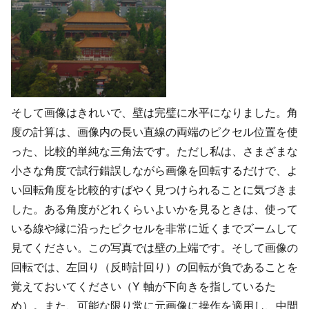
そして画像はきれいで、壁は完璧に水平になりました。角
度の計算は、画像内の長い直線の両端のピクセル位置を使
った、比較的単純な三角法です。ただし私は、さまざまな
小さな角度で試行錯誤しながら画像を回転するだけで、よ
い回転角度を比較的すばやく見つけられることに気づきま
した。ある角度がどれくらいよいかを見るときは、使って
いる線や縁に沿ったピクセルを非常に近くまでズームして
見てください。この写真では壁の上端です。そして画像の
回転では、左回り（反時計回り）の回転が負であることを
覚えておいてください（Y 軸が下向きを指しているた
め）。また、可能な限り常に元画像に操作を適用し、中間