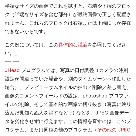
半端なサイズの画像でこれを試すと、右端や下端のブロッ
ク（半端なサイズを含む部分）が最終画像で正しく配置さ
れません。これらのブロックは右端または下端にしか存在
できないからです。
この例については、この
具体的な議論
を参照してくださ
い。_
---|---
JHead
プログラムでは、写真の日付調整（カメラの時刻
設定が間違っていた場合や、別のタイムゾーンへ移動した
場合）、プレビューサムネイルの抽出／削除／差し替え、
画像のコメントフィールドの設定、photoshop プロファ
イルの削除、そして基本的な画像の切り抜き（写真に映り
込んだ見知らぬ人を消すなど ;-) などを、JPEG 画像デー
タを劣化させずに行えます。この情報を直すには、このプ
ログラム、または同種の他のプログラム（
その他の JPEG