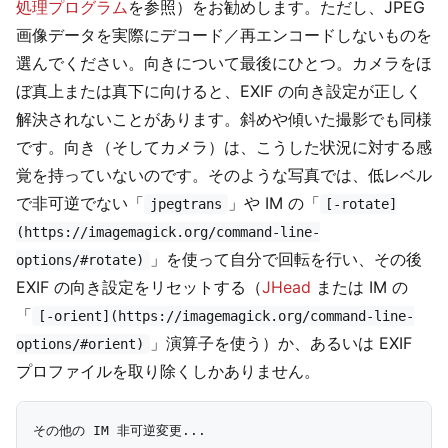
処理プログラム
を参照）をお勧めします。ただし、JPEG
画像データを実際にデコード／再エンコードしないものを
選んでください。向きについて最後にひとつ。カメラをほ
ぼ真上または真下に向けると、EXIF の向き設定が正しく
解決されないことがあります。斜めや傾いた撮影でも同様
です。向き（そしてカメラ）は、こうした状況に対する感
覚を持っていないのです。そのような写真では、低レベル
で非可逆でない「
」や IM の「
jpegtrans
[-rotate]
(https://imagemagick.org/command-line-
」を使って自分で回転を行い、その後
options/#rotate)
EXIF の向き設定をリセットする（
JHead
または IM の
「
[-orient](https://imagemagick.org/command-line-
」演算子を使う）か、あるいは EXIF
options/#orient)
プロファイルを取り除くしかありません。
その他の IM 非可逆変更...
