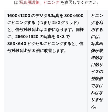
は
写真用語集、ビニング
を参照してください。
1600×1200 のデジタル写真を 800×600
ビニン
にビニングする（つまり 2×2 グリッド）
グを利
と、信号対雑音比は 2 倍になります。同様
用する
に、2560×1920 の写真を 3×3 で
には、
853×640 ピクセルにビニングすると、信
写真画
号対雑音比が 3 倍に改善します。
像が最
終的な
目的サ
イズの
整数倍
でなけ
ればな
りませ
ん。