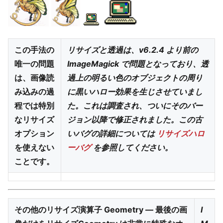
この手法の
リサイズと透過は、v6.2.4 より前の
唯一の問題
ImageMagick で問題となっており、透
は、画像読
過上の明るい色のオブジェクトの周り
み込みの過
に黒いハロー効果を生じさせていまし
程では特別
た。これは調査され、ついにそのバー
なリサイズ
ジョン以降で修正されました。この古
オプション
いバグの詳細については
リサイズハロ
を使えない
ーバグ
を参照してください。
ことです。
その他のリサイズ演算子 Geometry — 最後の画
I