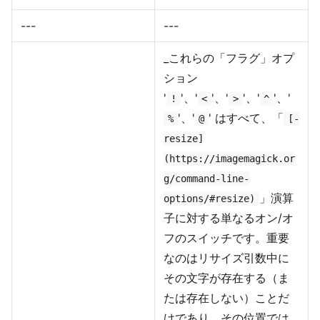
---
---
_これらの「フラグ」オプ
ション
'
'、'
'、'
'、'
'、'
!
<
>
^
'、'
' はすべて、「
%
@
[-
resize]
(https://imagemagick.or
g/command-line-
」演算
options/#resize)
子に対する単なるオン/オ
フのスイッチです。重要
なのはリサイズ引数中に
その文字が存在する（ま
たは存在しない）ことだ
けであり、その位置では