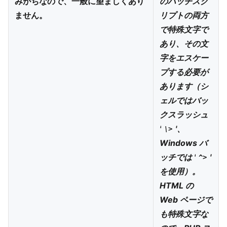
みがちなので、一般に望ましくあり
のバッチスク
ません。
リプトの両方
で特殊文字で
あり、その文
字をエスケー
プする必要が
あります（シ
ェルではバッ
クスラッシュ
'
'、
\>
Windows バ
ッチでは '
'
^>
を使用）。
HTML の
Web ページで
も特殊文字な