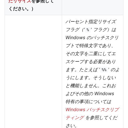
たリサイズ
を参照して
ください。）
パーセント指定リサイズ
フラグ（'
' フラグ）は
%
Windows のバッチスクリ
プトで特殊文字であり、
その文字を二重にしてエ
スケープする必要があり
ます。たとえば '
' のよ
%%
うにします。そうしない
と機能しません。これお
よびその他の Windows
特有の事項については
Windows バッチスクリプ
ティング
を参照してくだ
さい。