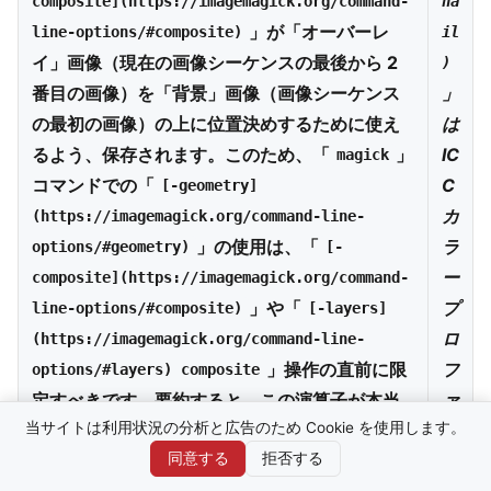
composite](https://imagemagick.org/command-
na
」が「オーバーレ
line-options/#composite)
il
イ」画像（現在の画像シーケンスの最後から 2
)
番目の画像）を「背景」画像（画像シーケンス
」
の最初の画像）の上に位置決めするために使え
は
るよう、保存されます。このため、「
」
IC
magick
コマンドでの「
C
[-geometry]
カ
(https://imagemagick.org/command-line-
」の使用は、「
ラ
options/#geometry)
[-
ー
composite](https://imagemagick.org/command-
」や「
プ
line-options/#composite)
[-layers]
ロ
(https://imagemagick.org/command-line-
」操作の直前に限
フ
options/#layers) composite
定すべきです。要約すると、この演算子が本当
ァ
当サイトは利用状況の分析と広告のため Cookie を使用します。
に役立つのは、2 番目の画像を読み込むか作成
イ
した後、それらの画像で何らかの
アルファ合成
ル
同意する
拒否する