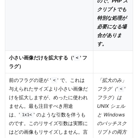
ので、PHP ス
クリプトでも
特別な処理が
必要になる場
合がありま
す。
小さい画像だけを拡大する（'
' フ
<
ラグ）
前のフラグの逆が '
' で、これは
「拡大のみ」
<
与えられたサイズより小さい画像だ
フラグ（'
'
<
けを拡大しますが、めったに使われ
フラグ）は
ません。最も注目すべき用途
UNIX シェル
は、'
' のような引数を伴うも
と Windows
1x1<
のです。このリサイズ引数は実際に
のバッチスク
はどの画像もリサイズしません。言
リプトの両方