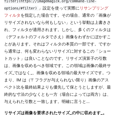
filter](https://imagemagick.org/command-line-
」設定を使って実際に
リサンプリング
options/#filter)
フィルタ
を指定した場合です。その場合、通常の「画像が
リサイズされないなら何もしない」という挙動は上書きさ
れ、フィルタが適用されます。しかし、多くのフィルタは
（デフォルトのフィルタでさえ）画像をわずかにぼかすこ
とがあります。それはフィルタの本質の一部です。ですか
ら通常は、何も変わらないリサイズに対するこの「ショー
トカット」は良いことなのです。リサイズ演算子の引数
は、画像を収めるべき領域です。この領域は画像の最終サ
イズ_ではなく_、画像を収める領域の最大サイズです。つ
まり、IM は（'!' フラグが与えられない限り）画像のアス
ペクト比を最終結果よりも優先して保とうとしますが、最
終的な寸法の少なくとも一方（場合によっては両方）は、
与えられた引数と一致します。明確に言うと…
リサイズは画像を要求されたサイズ_の中に収めます_。