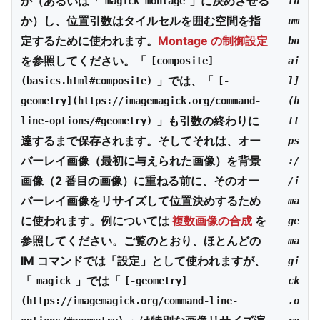
か（あるいは「
」に決めさせる
magick montage
th
か）し、位置引数はタイルセルを囲む空間を指
um
定するために使われます。
Montage の制御設定
bn
を参照してください。「
[composite]
ai
」では、「
(basics.html#composite)
[-
l]
geometry](https://imagemagick.org/command-
(h
」も引数の終わりに
line-options/#geometry)
tt
達するまで保存されます。そしてそれは、オー
ps
バーレイ画像（最初に与えられた画像）を背景
:/
画像（2 番目の画像）に重ねる前に、そのオー
/i
バーレイ画像をリサイズして位置決めするため
ma
に使われます。例については
複数画像の合成
を
ge
参照してください。ご覧のとおり、ほとんどの
ma
IM コマンドでは「設定」として使われますが、
gi
「
」では「
magick
[-geometry]
ck
(https://imagemagick.org/command-line-
.o