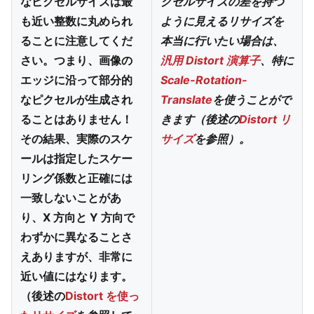
なピクセルサイズは最
クセルサイズの差を持つ
も近い整数に丸められ
ように見えるリサイズを
ることに注意してくだ
本当に行いたい場合は、
さい。つまり、画像の
汎用 Distort 演算子
、特に
エッジに沿って部分的
Scale-Rotation-
なピクセルが生成され
Translate
を使うことがで
ることはありません！
きます（後述の
Distort リ
その結果、実際のスケ
サイズ
を参照）。
ールは指定したスケー
リング係数と正確には
一致しないことがあ
り、X 方向と Y 方向で
わずかに異なることさ
えありますが、非常に
近い値にはなります。
（後述の
Distort を使っ