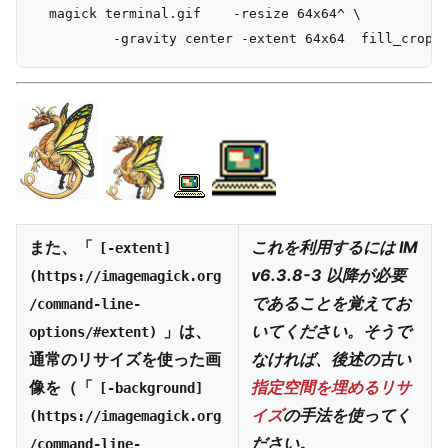
  magick terminal.gif    -resize 64x64^ \

また、「
これを利用するには IM
[-extent]
v6.3.8-3 以降が必要
(https://imagemagick.org
であることを覚えてお
/command-line-
」は、
いてください。そうで
options/#extent)
通常のリサイズを使った画
なければ、後述の古い
像を（「
指定空間を埋めるリサ
[-background]
イズ
の手法を使ってく
(https://imagemagick.org
ださい。
/command-line-