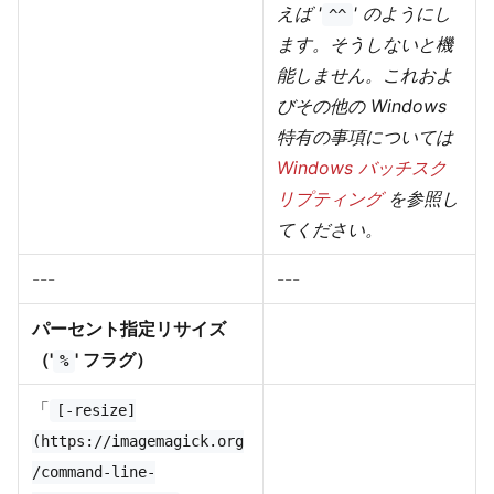
えば '
' のようにし
^^
ます。そうしないと機
能しません。これおよ
びその他の Windows
特有の事項については
Windows バッチスク
リプティング
を参照し
てください。
---
---
パーセント指定リサイズ
（'
' フラグ）
%
「
[-resize]
(https://imagemagick.org
/command-line-