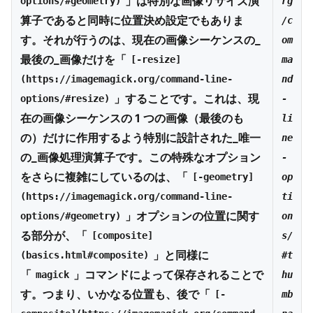
」は特別な画像リサイズ演
options/#geometry)
rg
算子であると同時に位置決め設定でもありま
/c
す。それが行うのは、現在の画像シーケンスの_
om
最後の_画像だけを「
[-resize]
ma
(https://imagemagick.org/command-line-
nd
」することです。これは、現
options/#resize)
-
在の画像シーケンスの 1 つの画像（最後のも
li
の）だけに作用するよう特別に設計された_唯一
ne
の_画像処理演算子です。この特殊なオプション
-
をさらに複雑にしているのは、「
[-geometry]
op
(https://imagemagick.org/command-line-
ti
」オプションの位置に関す
options/#geometry)
on
る部分が、「
[composite]
s/
」と同様に
(basics.html#composite)
#t
「
」コマンドによって保存されることで
magick
hu
す。つまり、いかなる位置も、後で「
[-
mb