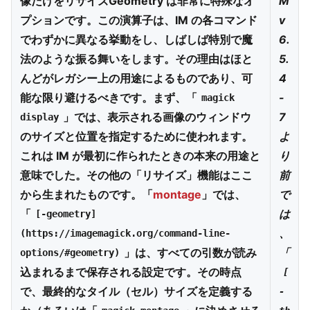
像だけをリサイズGeometry は非常に特殊なオ
M
プションです。この演算子は、IM の各コマンド
v
でわずかに異なる挙動をし、しばしば特別で魔
6.
法のような振る舞いをします。その理由はほと
5.
んどがレガシー上の用途によるものであり、可
4
能な限り避けるべきです。まず、「
-
magick
」では、表示される画像のウィンドウ
7
display
のサイズと位置を指定するために使われます。
よ
これは IM が最初に作られたときの本来の用途と
り
意味でした。その他の「リサイズ」機能はここ
前
から生まれたものです。「
montage
」では、
で
「
は
[-geometry]
、
(https://imagemagick.org/command-line-
」は、すべての引数が読み
「
options/#geometry)
込まれるまで保存される設定です。その時点
[
で、最終的なタイル（セル）サイズを定義する
-