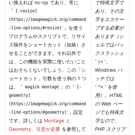
い換えれば no-op であり、常に
で特殊文字で
「
あり、その文
[-resize]
字をエスケー
(https://imagemagick.org/command
」を使う
プする必要が
-line-options/#resize)
プログラムやスクリプトで、リサイ
あります（シ
ズ操作をショートカット（短絡）さ
ェルではバッ
せることができます。それ以外で
クスラッシュ
は、この機能を実際に使いたいこと
'
'、
\<
はおそらくないでしょう。この「シ
Windows バ
ョートカット」引数を使う例の 1 つ
ッチでは
は、「
」の「
'
' を使
magick montage
[-
^<
用）。HTML
geometry]
の Web ペー
(https://imagemagick.org/command
」設定
ジでも特殊文
-line-options/#geometry)
です。詳しくは
Montage と
字なので、
Geometry、注意が必要
を参照して
PHP スクリプ