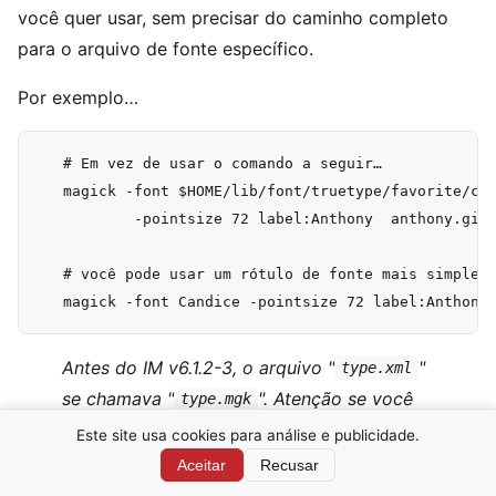
você quer usar, sem precisar do caminho completo
para o arquivo de fonte específico.
Por exemplo…
   # Em vez de usar o comando a seguir…

   magick -font $HOME/lib/font/truetype/favorite/can
           -pointsize 72 label:Anthony  anthony.gif

   # você pode usar um rótulo de fonte mais simples…
Antes do IM v6.1.2-3, o arquivo "
"
type.xml
se chamava "
". Atenção se você
type.mgk
usa um IM mais antigo que isso.
Este site usa cookies para análise e publicidade.
Aceitar
Recusar
As fontes usadas nestes exemplos de IM estão