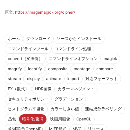
原文:
https://imagemagick.org/cipher/
ホーム
ダウンロード
ソースからインストール
コマンドラインツール
コマンドライン処理
convert（変換例）
コマンドラインオプション
magick
mogrify
identify
composite
montage
compare
stream
display
animate
import
対応フォーマット
FX（数式）
HDR画像
カラーマネジメント
セキュリティポリシー
グラデーション
ヒストグラム平坦化
カラーしきい値
連結成分ラベリング
凸包
暗号化/復号
映画用画像
OpenCL
並列実行(OpenMP)
MIFF形式
MVG
リソース