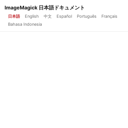
ImageMagick 日本語ドキュメント
日本語
English
中文
Español
Português
Français
Bahasa Indonesia