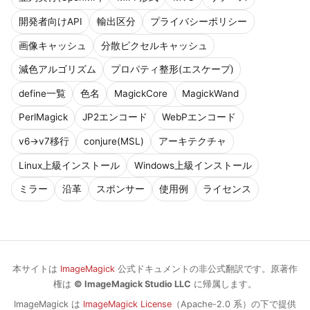
開発者向けAPI
輸出区分
プライバシーポリシー
画像キャッシュ
分散ピクセルキャッシュ
減色アルゴリズム
プロパティ整形(エスケープ)
define一覧
色名
MagickCore
MagickWand
PerlMagick
JP2エンコード
WebPエンコード
v6→v7移行
conjure(MSL)
アーキテクチャ
Linux上級インストール
Windows上級インストール
ミラー
沿革
スポンサー
使用例
ライセンス
本サイトは
ImageMagick
公式ドキュメントの非公式翻訳です。原著作
権は
© ImageMagick Studio LLC
に帰属します。
ImageMagick は
ImageMagick License
（Apache-2.0 系）の下で提供