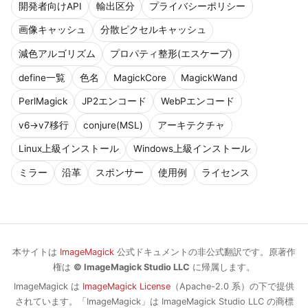
開発者向けAPI
輸出区分
プライバシーポリシー
画像キャッシュ
分散ピクセルキャッシュ
減色アルゴリズム
プロパティ整形(エスケープ)
define一覧
色名
MagickCore
MagickWand
PerlMagick
JP2エンコード
WebPエンコード
v6→v7移行
conjure(MSL)
アーキテクチャ
Linux上級インストール
Windows上級インストール
ミラー
沿革
スポンサー
使用例
ライセンス
本サイトは
ImageMagick
公式ドキュメントの非公式翻訳です。原著作
権は
© ImageMagick Studio LLC
に帰属します。
ImageMagick は
ImageMagick License
（Apache-2.0 系）の下で提供
されています。「ImageMagick」は ImageMagick Studio LLC の商標