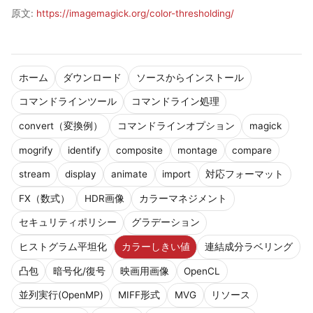
原文:
https://imagemagick.org/color-thresholding/
ホーム
ダウンロード
ソースからインストール
コマンドラインツール
コマンドライン処理
convert（変換例）
コマンドラインオプション
magick
mogrify
identify
composite
montage
compare
stream
display
animate
import
対応フォーマット
FX（数式）
HDR画像
カラーマネジメント
セキュリティポリシー
グラデーション
ヒストグラム平坦化
カラーしきい値
連結成分ラベリング
凸包
暗号化/復号
映画用画像
OpenCL
並列実行(OpenMP)
MIFF形式
MVG
リソース