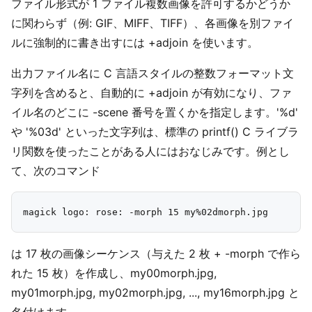
ファイル形式が 1 ファイル複数画像を許可するかどうか
に関わらず（例: GIF、MIFF、TIFF）、各画像を別ファイ
ルに強制的に書き出すには +adjoin を使います。
出力ファイル名に C 言語スタイルの整数フォーマット文
字列を含めると、自動的に +adjoin が有効になり、ファ
イル名のどこに -scene 番号を置くかを指定します。'%d'
や '%03d' といった文字列は、標準の printf() C ライブラ
リ関数を使ったことがある人にはおなじみです。例とし
て、次のコマンド
は 17 枚の画像シーケンス（与えた 2 枚 + -morph で作ら
れた 15 枚）を作成し、my00morph.jpg,
my01morph.jpg, my02morph.jpg, ..., my16morph.jpg と
名付けます。