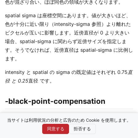
色が混ざり合い、ほぼ同色の領域が大きくなります。
spatial sigma は座標空間にあります。値が大きいほど、
色が十分に近い限り（intensity-sigma 参照）より離れた
ピクセルが互いに影響します。近傍直径が 0 より大きい
場合、spatial-sigma に関わらず近傍サイズを指定しま
す。そうでなければ、近傍直径は spatial-sigma に比例し
ます。
intensity と spatial の sigma の既定値はそれぞれ 0.75
直
径 と 0.25
直径 です。
-black-point-compensation
黒点補正を使います。
当サイトは利用状況の分析と広告のため Cookie を使用します。
同意する
拒否する