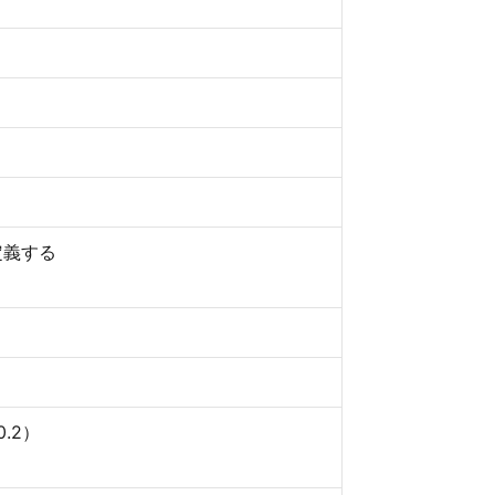
定義する
.2）