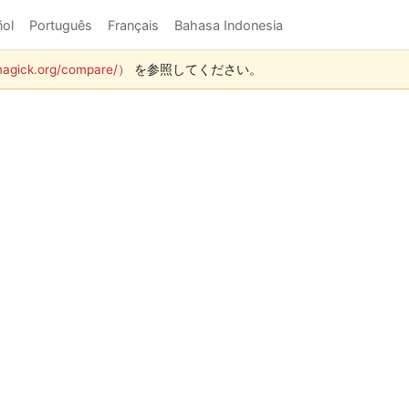
ol
Português
Français
Bahasa Indonesia
agick.org/compare/）
を参照してください。