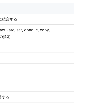
に結合する
vate, set, opaque, copy,
pe の指定
用する