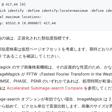
 @ 417,44 [0]

ick identify -define identify:locate=maximum -define ide
el maximum locations:

内の値は、正規化された類似度指標です。
類似度検索は仮想ページオフセットを考慮します。期待どおり
+0 であることを確認してください。
eMagick のサブ画像検索機能は、その反復的な性質のため
ageMagick が FFTW（Fastest Fourier Transform in
RMSE、PHASE、PSNR のいずれかであれば、処理時間が
論は
Accelerated Subimage-search Compare
を参照してくだ
image-search オプションが有効でない場合、ImageMagic
から始めて、ピクセル単位で直接比較します。画像のサイズが