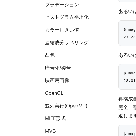
グラデーション
あるい
ヒストグラム平坦化
カラーしきい値
$ mag
連結成分ラベリング
あるい
凸包
暗号化/復号
$ mag
映画用画像
OpenCL
再構成
並列実行(OpenMP)
完全一
返します
MIFF形式
MVG
$ mag