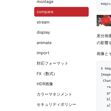
montage
compare
stream
display
差分画
の影響
animate
import
画像と
対応フォーマット
$ mag
FX（数式）
Image
 Chan
HDR画像
   re
   gr
カラーマネジメント
   bl
セキュリティポリシー