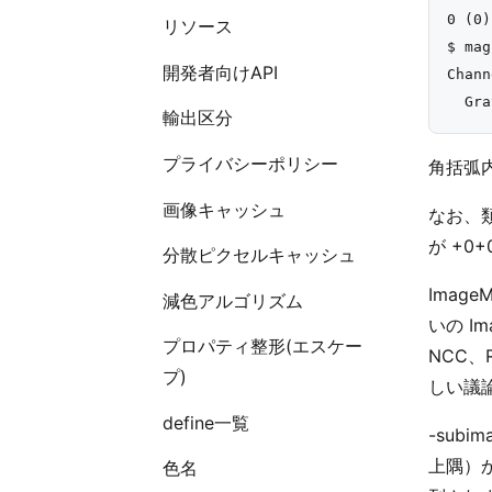
0 (0)
リソース
$ mag
開発者向けAPI
Chann
輸出区分
プライバシーポリシー
角括弧
画像キャッシュ
なお、
が +0
分散ピクセルキャッシュ
Imag
減色アルゴリズム
いの Im
プロパティ整形(エスケー
NCC、
プ)
しい議
define一覧
-sub
上隅）
色名