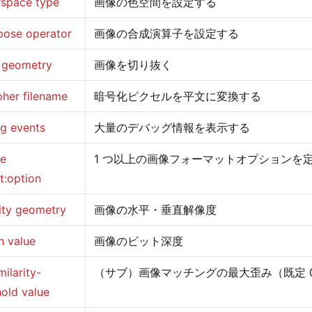
rspace type
画像の色空間を設定する
ose operator
画像の合成演算子を設定する
 geometry
画像を切り抜く
pher filename
暗号化ピクセルを平文に変換する
g events
大量のデバッグ情報を表示する
ne
1 つ以上の画像フォーマットオプションを
t:option
ity geometry
画像の水平・垂直解像度
h value
画像のビット深度
milarity-
（サブ）画像マッチングの最大歪み（既定 0
hold value