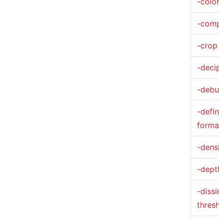
-colo
-comp
-crop
-deci
-debu
-defi
forma
-dens
-dept
-dissi
thres