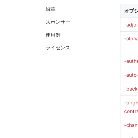
沿革
オプ
スポンサー
-adjo
使用例
-alph
ライセンス
-auth
-auto
-back
-brig
contr
-chan