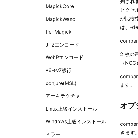
列され
MagickCore
ピクセ
が比較
MagickWand
は、-def
PerlMagick
comp
JP2エンコード
2 枚の
WebPエンコード
（NCC
v6→v7移行
comp
conjure(MSL)
ます。
アーキテクチャ
オプ
Linux上級インストール
Windows上級インストール
com
きます
ミラー