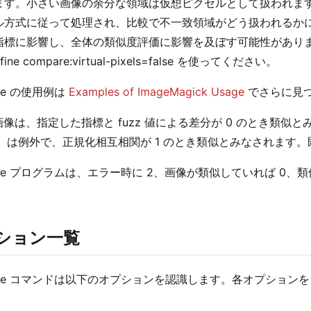
ます。小さい画像の余分な領域は仮想ピクセルとして扱われま
ル方式に従って処理され、比較で不一致領域がどう扱われるか
指標に影響し、全体の類似度評価に影響を及ぼす可能性があり
ine compare:virtual-pixels=false を使ってください。
are の使用例は
Examples of ImageMagick Usage
でさらに見
画像は、指定した指標と fuzz 値による差分が 0 のとき類
）は例外で、正規化相互相関が 1 のとき類似とみなされます。既
are プログラムは、エラー時に 2、画像が類似していれば 0、類
ション一覧
pare コマンドは以下のオプションを認識します。各オプショ
。