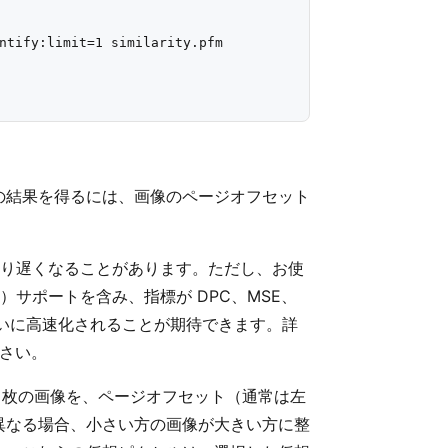
ntify:limit=1 similarity.pfm

の結果を得るには、画像のページオフセット
、かなり遅くなることがあります。ただし、お使
 the West）サポートを含み、指標が DPC、MSE、
桁違いに高速化されることが期待できます。詳
さい。
k は 2 枚の画像を、ページオフセット（通常は左
異なる場合、小さい方の画像が大きい方に整