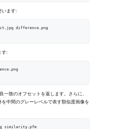
います:
ct.jpg difference.png

す:
nce.png

は最良一致のオフセットを返します。さらに、
外を中間のグレーレベルで表す類似度画像を
g similarity.pfm
