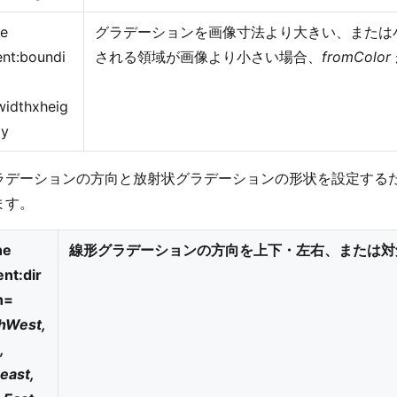
ne
グラデーションを画像寸法より大きい、または
ent:boundi
される領域が画像より小さい場合、
fromColor
idthxheig
+y
デーションの方向と放射状グラデーションの形状を設定するための、
ます。
ne
線形グラデーションの方向を上下・左右、または対
ent:dir
n=
hWest,
,
east,