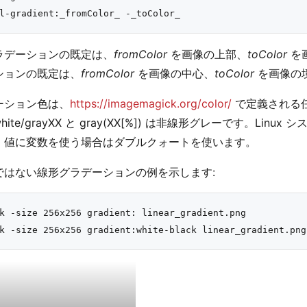
ラデーションの既定は、
fromColor
を画像の上部、
toColor
を
ションの既定は、
fromColor
を画像の中心、
toColor
を画像の
ーション色は、
https://imagemagick.org/color/
で定義される
/white/grayXX と gray(XX[%]) は非線形グレーです。Linu
。値に変数を使う場合はダブルクォートを使います。
ではない線形グラデーションの例を示します:
k -size 256x256 gradient: linear_gradient.png
