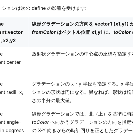
ションは次の define の影響を受けます:
ne
線形グラデーションの方向を vector1 (x1,y1) か
ent:vector
fromColor
はベクトル位置 x1,y1 に、
toColor
1, x2,y2
ne
放射状グラデーションの中心点の座標を指定す
ent:center=
ne
グラデーションの x・y 半径を指定する。x 半
nt:radii=x,
ションの形状は円になる。異なれば、形状は楕
さの半分の最大値。
ne
線形グラデーションでは、北（上）を基準に時
ent:angle=
toColor
へ向かうグラデーションの方向を指定
 in degrees
の X-Y 向きからの時計回りを正としたグラデ