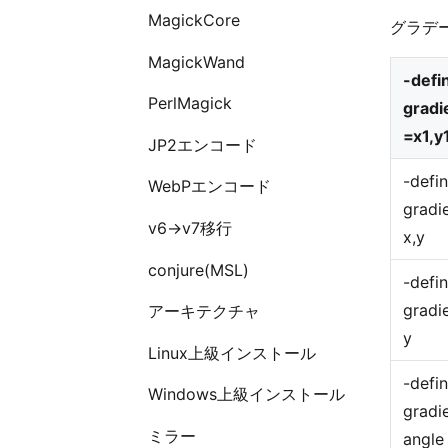
MagickCore
グラデー
MagickWand
-defi
PerlMagick
gradi
=x1,y
JP2エンコード
-defi
WebPエンコード
gradi
v6→v7移行
x,y
conjure(MSL)
-defi
gradie
アーキテクチャ
y
Linux上級インストール
-defi
Windows上級インストール
gradi
ミラー
angle