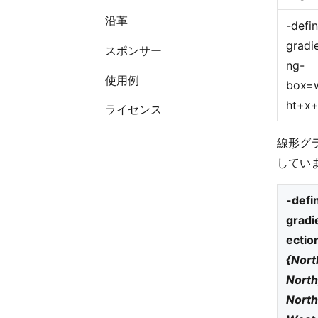
沿革
-defi
gradi
スポンサー
ng-
使用例
box=w
ht+x
ライセンス
線形グラ
してい
-defi
gradi
ectio
{Nort
North
North