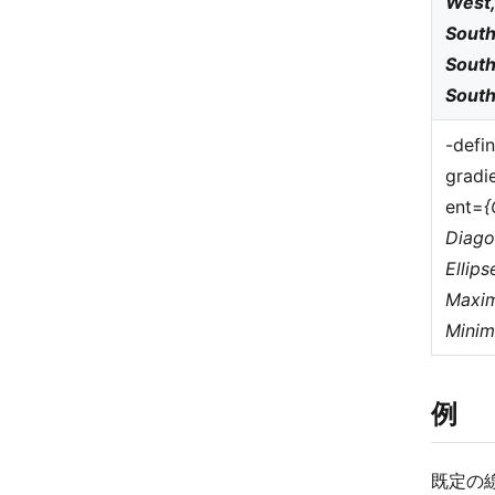
West,
South
South
South
-defi
gradi
ent=
{
Diago
Ellips
Maxi
Mini
例
既定の