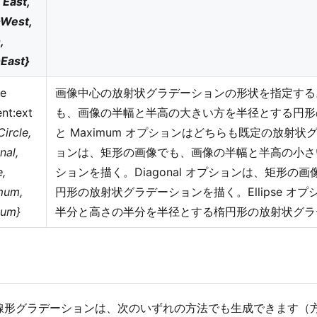
 East,
West,
,
East}
ne
画像中心の放射状グラデーションの形状を指定する。Cir
ent:ext
も、画像の半幅と半高の大きい方を半径とする円形の
Circle,
と Maximum オプションはどちらも既定の放射状グ
nal,
ョンは、矩形の画像でも、画像の半幅と半高の小さ
e,
ションを描く。Diagonal オプションは、矩形
mum,
円形の放射状グラデーションを描く。Ellipse 
mum}
半分と高さの半分を半径とする楕円形の放射状グラ
線形グラデーションは、次のいずれの方法でも生成できます（