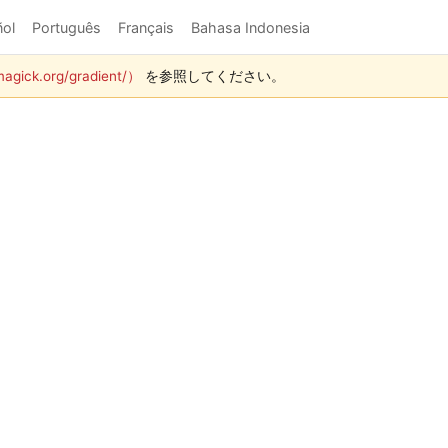
ol
Português
Français
Bahasa Indonesia
gick.org/gradient/）
を参照してください。