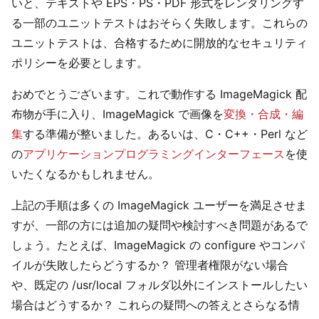
いと、テキストや EPS・PS・PDF 形式をレンダリングす
る一部のユニットテストはおそらく失敗します。これらの
ユニットテストは、合格するために開放的なセキュリティ
ポリシーを必要とします。
おめでとうございます。これで動作する ImageMagick 配
布物が手に入り、ImageMagick で画像を
変換・合成・編
集
する準備が整いました。あるいは、C・C++・Perl など
の
アプリケーションプログラミングインターフェース
を使
いたくなるかもしれません。
上記の手順は多くの ImageMagick ユーザーを満足させま
すが、一部の方には追加の疑問や検討すべき問題があるで
しょう。たとえば、ImageMagick の configure やコンパ
イルが失敗したらどうするか？ 管理者権限がない場合
や、既定の /usr/local フォルダ以外にインストールしたい
場合はどうするか？ これらの疑問への答えとさらなる情