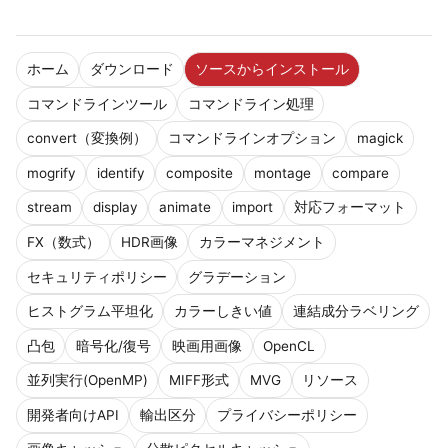
ホーム
ダウンロード
ソースからインストール
コマンドラインツール
コマンドライン処理
convert（変換例）
コマンドラインオプション
magick
mogrify
identify
composite
montage
compare
stream
display
animate
import
対応フォーマット
FX（数式）
HDR画像
カラーマネジメント
セキュリティポリシー
グラデーション
ヒストグラム平坦化
カラーしきい値
連結成分ラベリング
凸包
暗号化/復号
映画用画像
OpenCL
並列実行(OpenMP)
MIFF形式
MVG
リソース
開発者向けAPI
輸出区分
プライバシーポリシー