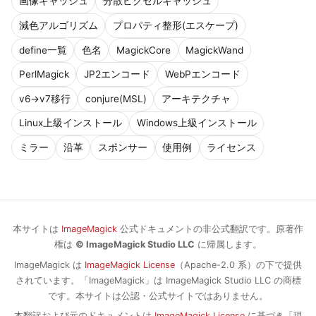
画像キャッシュ
分散ピクセルキャッシュ
減色アルゴリズム
プロパティ整形(エスケープ)
define一覧
色名
MagickCore
MagickWand
PerlMagick
JP2エンコード
WebPエンコード
v6→v7移行
conjure(MSL)
アーキテクチャ
Linux上級インストール
Windows上級インストール
ミラー
沿革
スポンサー
使用例
ライセンス
本サイトは
ImageMagick
公式ドキュメントの非公式翻訳です。原著作
権は
© ImageMagick Studio LLC
に帰属します。
ImageMagick は
ImageMagick License
（Apache-2.0 系）の下で提供
されています。「ImageMagick」は ImageMagick Studio LLC の商標
です。本サイトは公認・公式サイトではありません。
本翻訳および元のドキュメントは
ImageMagick License
に基づき「現