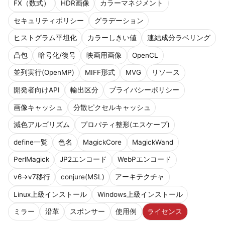
FX（数式）
HDR画像
カラーマネジメント
セキュリティポリシー
グラデーション
ヒストグラム平坦化
カラーしきい値
連結成分ラベリング
凸包
暗号化/復号
映画用画像
OpenCL
並列実行(OpenMP)
MIFF形式
MVG
リソース
開発者向けAPI
輸出区分
プライバシーポリシー
画像キャッシュ
分散ピクセルキャッシュ
減色アルゴリズム
プロパティ整形(エスケープ)
define一覧
色名
MagickCore
MagickWand
PerlMagick
JP2エンコード
WebPエンコード
v6→v7移行
conjure(MSL)
アーキテクチャ
Linux上級インストール
Windows上級インストール
ミラー
沿革
スポンサー
使用例
ライセンス