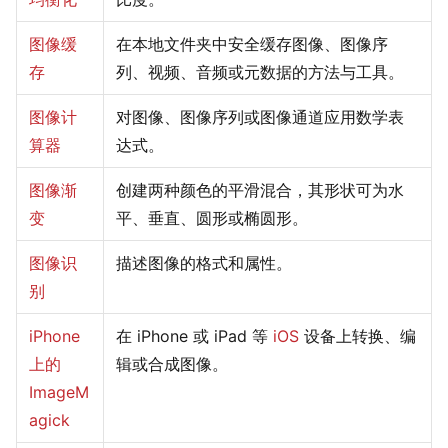
图像缓
在本地文件夹中安全缓存图像、图像序
存
列、视频、音频或元数据的方法与工具。
图像计
对图像、图像序列或图像通道应用数学表
算器
达式。
图像渐
创建两种颜色的平滑混合，其形状可为水
变
平、垂直、圆形或椭圆形。
图像识
描述图像的格式和属性。
别
iPhone
在 iPhone 或 iPad 等
iOS
设备上转换、编
上的
辑或合成图像。
ImageM
agick