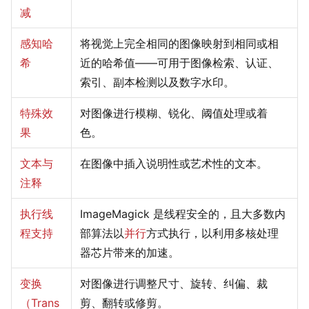
减
感知哈
将视觉上完全相同的图像映射到相同或相
希
近的哈希值——可用于图像检索、认证、
索引、副本检测以及数字水印。
特殊效
对图像进行模糊、锐化、阈值处理或着
果
色。
文本与
在图像中插入说明性或艺术性的文本。
注释
执行线
ImageMagick 是线程安全的，且大多数内
程支持
部算法以
并行
方式执行，以利用多核处理
器芯片带来的加速。
变换
对图像进行调整尺寸、旋转、纠偏、裁
（Trans
剪、翻转或修剪。