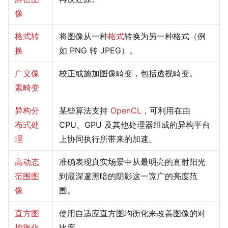
像
格式转
将图像从一种
格式
转换为另一种格式（例
换
如 PNG 转 JPEG）。
广义像
校正或施加图像畸变，包括透视畸变。
素畸变
异构分
某些算法支持
OpenCL
，可利用在由
布式处
CPU、GPU 及其他处理器组成的异构平台
理
上协同执行所带来的加速。
高动态
准确表现真实场景中从最明亮的直射阳光
范围图
到最深邃黑暗的阴影这一宽广的亮度范
像
围。
直方图
使用自适应直方图均衡化来改善图像的对
均衡化
比度。