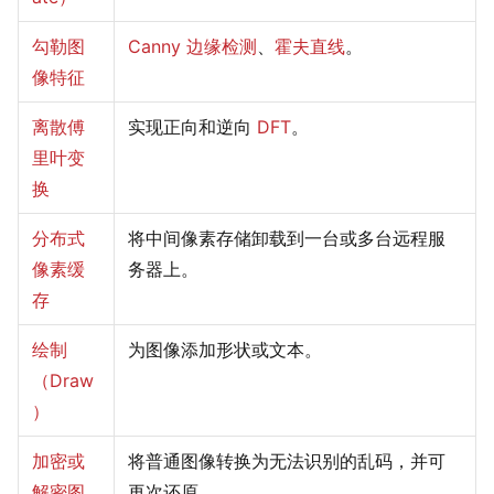
勾勒图
Canny 边缘检测
、
霍夫直线
。
像特征
离散傅
实现正向和逆向
DFT
。
里叶变
换
分布式
将中间像素存储卸载到一台或多台远程服
像素缓
务器上。
存
绘制
为图像添加形状或文本。
（Draw
）
加密或
将普通图像转换为无法识别的乱码，并可
解密图
再次还原。