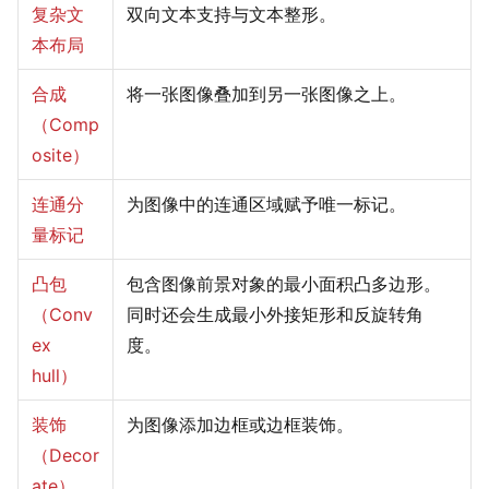
复杂文
双向文本支持与文本整形。
本布局
合成
将一张图像叠加到另一张图像之上。
（Comp
osite）
连通分
为图像中的连通区域赋予唯一标记。
量标记
凸包
包含图像前景对象的最小面积凸多边形。
（Conv
同时还会生成最小外接矩形和反旋转角
ex
度。
hull）
装饰
为图像添加边框或边框装饰。
（Decor
ate）