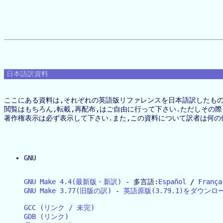
日本語訳資料
ここにある資料は,それぞれの英語版リファレンスを日本語訳したもので
閲覧はもちろん,転載,再配布,はご自由に行って下さい.ただしその際
著作権表示は必ず表示して下さい.また,この資料について訳者は何の保
GNU
GNU Make 4.4(最新版・新訳)
 - 多言語:
Español
 / 
França
GNU Make 3.77(旧版の訳)
 - 
英語原版(3.79.1)をダウンロ
GCC (リンク / 未完)
GDB (リンク)