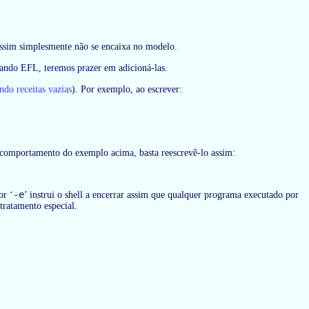
 assim simplesmente não se encaixa no modelo.
ando EFL, teremos prazer em adicioná-las.
ndo receitas vazias
). Por exemplo, ao escrever:
omportamento do exemplo acima, basta reescrevê-lo assim:
-e
or ‘
’ instrui o shell a encerrar assim que qualquer programa executado por
tratamento especial.