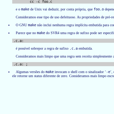
make
foo.o
e o
de Unix vai deduzir, por conta própria, que
depen
Consideramos esse tipo de uso defeituoso. As propriedades de pré-r
make
O GNU
não inclui nenhuma regra implícita embutida para co
make
Parece que no
do SVR4 uma regra de sufixo pode ser especific
.c.a
é possível sobrepor a regra de sufixo
embutida.
Consideramos mais limpo que uma regra sem receita simplesmente ac
make
-e
Algumas versões do
invocam o shell com o sinalizador ‘
’,
ele retorne um status diferente de zero. Consideramos mais limpo escrev