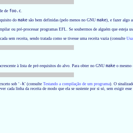
foo.c
de de
.
make
make
equisito do
são bem definidas (pelo menos no GNU
), e fazer algo
mpilar ou pré-processar programas EFL. Se soubermos de alguém que esteja us
ada sem receita, sendo tratada como se tivesse uma receita vazia (consulte
Usa
make
rescente à lista de pré-requisitos do alvo. Para obter no GNU
o mesmo c
-k
 exceto sob ‘
’ (consulte
Testando a compilação de um programa
). O sinalizad
er cada linha da receita de modo que ela se sustente por si só, sem exigir esse 