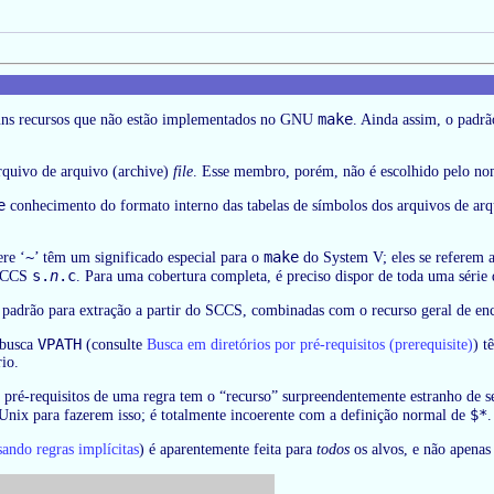
make
uns recursos que não estão implementados no GNU
. Ainda assim, o padr
rquivo de arquivo (archive)
file
. Esse membro, porém, não é escolhido pelo nom
e
conhecimento do formato interno das tabelas de símbolos dos arquivos de arq
~
make
re ‘
’ têm um significado especial para o
do System V; eles se referem 
s.
n
.c
 SCCS
. Para uma cobertura completa, é preciso dispor de toda uma série 
 de padrão para extração a partir do SCCS, combinadas com o recurso geral de e
VPATH
 busca
(consulte
Busca em diretórios por pré-requisitos (prerequisite)
) t
rio.
 pré-requisitos de uma regra tem o “recurso” surpreendentemente estranho de 
$*
Unix para fazerem isso; é totalmente incoerente com a definição normal de
.
ando regras implícitas
) é aparentemente feita para
todos
os alvos, e não apenas 