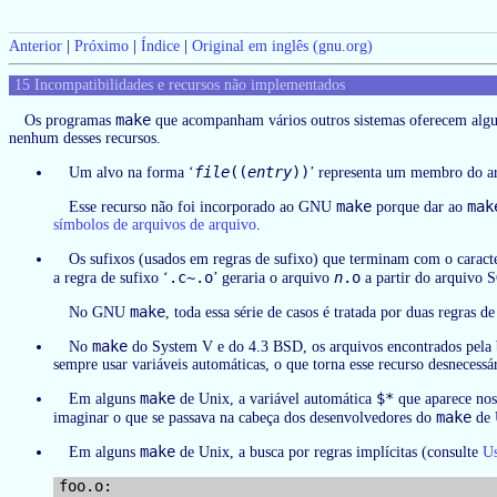
Anterior
|
Próximo
|
Índice
|
Original em inglês (gnu.org)
15 Incompatibilidades e recursos não implementados
make
Os programas
que acompanham vários outros sistemas oferecem alg
nenhum desses recursos.
file
((
entry
))
Um alvo na forma ‘
’ representa um membro do a
make
mak
Esse recurso não foi incorporado ao GNU
porque dar ao
símbolos de arquivos de arquivo
.
Os sufixos (usados em regras de sufixo) que terminam com o caracte
.c~.o
n
.o
a regra de sufixo ‘
’ geraria o arquivo
a partir do arquivo
make
No GNU
, toda essa série de casos é tratada por duas regras
make
No
do System V e do 4.3 BSD, os arquivos encontrados pela
sempre usar variáveis automáticas, o que torna esse recurso desnecessá
make
$*
Em alguns
de Unix, a variável automática
que aparece nos
make
imaginar o que se passava na cabeça dos desenvolvedores do
de 
make
Em alguns
de Unix, a busca por regras implícitas (consulte
Us
foo.o:
