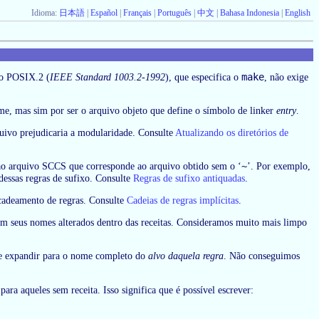
Idioma:
日本語
|
Español
|
Français
|
Português
|
中文
|
Bahasa Indonesia
|
English
make
ão POSIX.2 (
IEEE Standard 1003.2-1992
), que especifica o
, não exige
e, mas sim por ser o arquivo objeto que define o símbolo de linker
entry
.
uivo prejudicaria a modularidade. Consulte
Atualizando os diretórios de
~
ao arquivo SCCS que corresponde ao arquivo obtido sem o ‘
’. Por exemplo,
dessas regras de sufixo. Consulte
Regras de sufixo antiquadas
.
ncadeamento de regras. Consulte
Cadeias de regras implícitas
.
êm seus nomes alterados dentro das receitas. Consideramos muito mais limpo
se expandir para o nome completo do
alvo daquela regra
. Não conseguimos
para aqueles sem receita. Isso significa que é possível escrever: