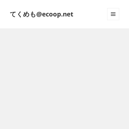
てくめも@ecoop.net
メニュ
ーとウ
ィジェ
ット