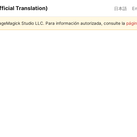
icial Translation)
日本語
En
mageMagick Studio LLC. Para información autorizada, consulte la
págin