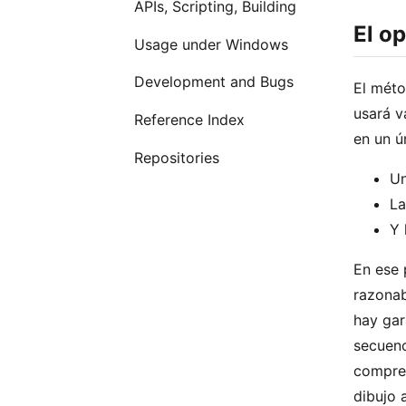
APIs, Scripting, Building
El o
Usage under Windows
Development and Bugs
El mét
usará v
Reference Index
en un ú
Repositories
U
L
Y 
En ese 
razonab
hay gar
secuenc
compres
dibujo 