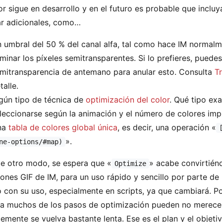
r sigue en desarrollo y en el futuro es probable que inclu
r adicionales, como…
 umbral del 50 % del canal alfa, tal como hace IM normalm
iminar los píxeles semitransparentes. Si lo prefieres, puede
mitransparencia de antemano para anular esto. Consulta
T
talle.
gún tipo de técnica de
optimización del color
. Qué tipo ex
leccionarse según la animación y el número de colores imp
na
tabla de colores global única
, es decir, una operación «
».
ne-options/#map)
e otro modo, se espera que «
» acabe convirtién
Optimize
ones GIF de IM, para un uso rápido y sencillo por parte de 
 con su uso, especialmente en scripts, ya que cambiará. P
a muchos de los pasos de optimización pueden no merecer
emente se vuelva bastante lenta. Ese es el plan y el objeti