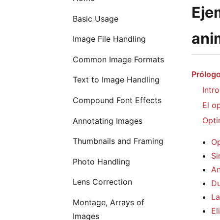
Eje
Basic Usage
ani
Image File Handling
Common Image Formats
Prólogo
Text to Image Handling
Intr
Compound Font Effects
El o
Opti
Annotating Images
Thumbnails and Framing
Op
Si
Photo Handling
An
Lens Correction
Du
La
Montage, Arrays of
El
Images