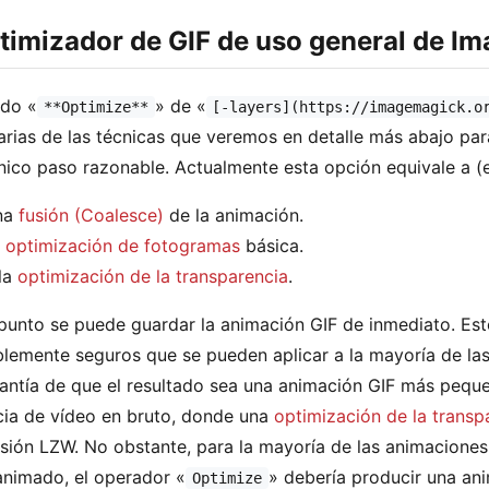
ptimizador de GIF de uso general de I
odo «
» de «
**Optimize**
[-layers](https://imagemagick.o
arias de las técnicas que veremos en detalle más abajo par
nico paso razonable. Actualmente esta opción equivale a 
na
fusión (Coalesce)
de la animación.
a
optimización de fotogramas
básica.
la
optimización de la transparencia
.
punto se puede guardar la animación GIF de inmediato. Es
lemente seguros que se pueden aplicar a la mayoría de la
antía de que el resultado sea una animación GIF más peque
ia de vídeo en bruto, donde una
optimización de la transp
ión LZW. No obstante, para la mayoría de las animaciones
animado, el operador «
» debería producir una ani
Optimize