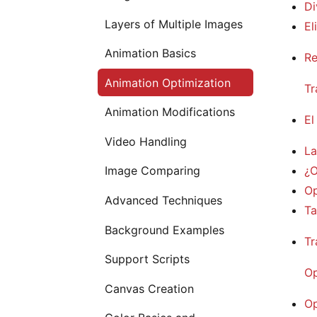
Di
Layers of Multiple Images
El
Animation Basics
Re
Animation Optimization
Tr
Animation Modifications
El
Video Handling
La
¿O
Image Comparing
Op
Advanced Techniques
Ta
Background Examples
Tr
Support Scripts
Op
Canvas Creation
Op