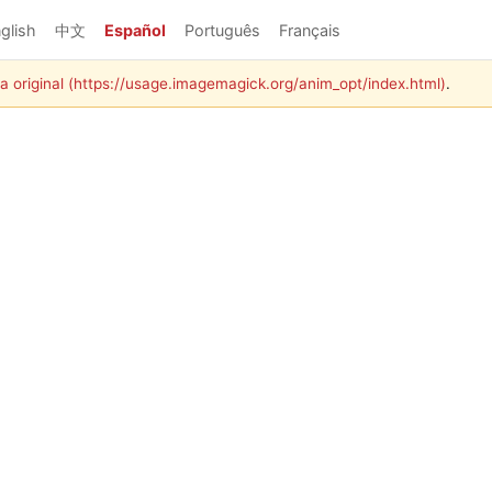
glish
中文
Español
Português
Français
a original (https://usage.imagemagick.org/anim_opt/index.html)
.