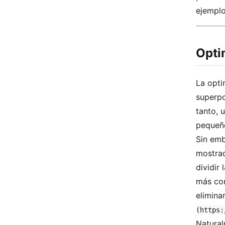
ejemplo
Opti
La opti
superpo
tanto, 
pequeño
Sin emb
mostrad
dividir
más com
elimina
(https:
Natural