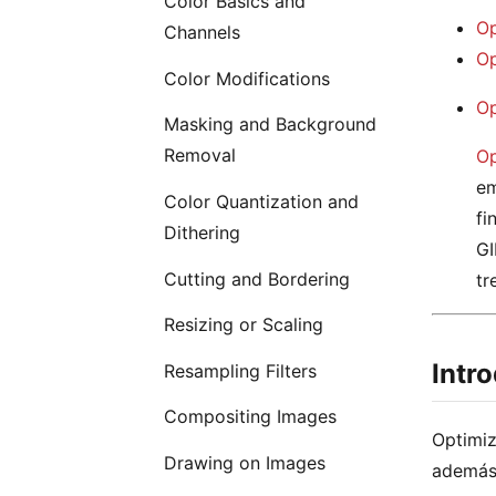
Color Basics and
Op
Channels
Op
Color Modifications
Op
Masking and Background
Removal
Op
em
Color Quantization and
fi
Dithering
GI
Cutting and Bordering
tr
Resizing or Scaling
Intr
Resampling Filters
Compositing Images
Optimiz
Drawing on Images
además 