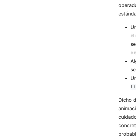
operado
estánda
Un
el
se
de
Al
se
U
li
Dicho d
animaci
cuidado
concret
probabl