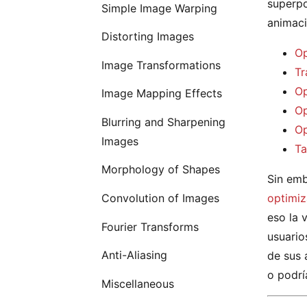
superpo
Simple Image Warping
animaci
Distorting Images
Op
Image Transformations
Tr
Op
Image Mapping Effects
Op
Blurring and Sharpening
Op
Images
Ta
Morphology of Shapes
Sin emb
Convolution of Images
optimiz
eso la 
Fourier Transforms
usuario
Anti-Aliasing
de sus 
o podrí
Miscellaneous