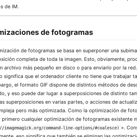
s de IM.
mizaciones de fotogramas
mización de fotogramas se basa en superponer una subim
sición completa de toda la imagen. Esto, obviamente, pro
un archivo más pequeño en disco o para enviarlo por la r
 significa que el ordenador cliente no tiene que trabajar ta
argo, el formato GIF dispone de distintos métodos de desc
o, y eso puede dar lugar a superposiciones de distinto tam
 las superposiciones en varias partes, o acciones de actual
pleja pero más optimizada. Como la optimización de fotog
r primero cualquier optimización de fotogramas existente 
». Con
//imagemagick.org/command-line-options/#coalesce)
mente, eso significa que también se eliminan las optimizaci