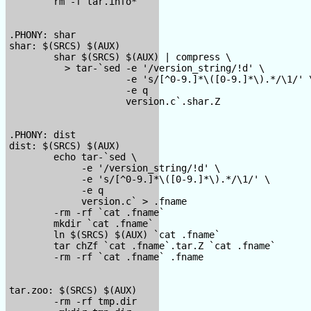
        rm -f tar.info*

.PHONY: shar

shar: $(SRCS) $(AUX)

        shar $(SRCS) $(AUX) | compress \

          > tar-`sed -e '/version_string/!d' \

                     -e 's/[^0-9.]*\([0-9.]*\).*/\1/' \
                     -e q

                     version.c`.shar.Z

.PHONY: dist

dist: $(SRCS) $(AUX)

        echo tar-`sed \

             -e '/version_string/!d' \

             -e 's/[^0-9.]*\([0-9.]*\).*/\1/' \

             -e q

             version.c` > .fname

        -rm -rf `cat .fname`

        mkdir `cat .fname`

        ln $(SRCS) $(AUX) `cat .fname`

        tar chZf `cat .fname`.tar.Z `cat .fname`

        -rm -rf `cat .fname` .fname

tar.zoo: $(SRCS) $(AUX)

        -rm -rf tmp.dir
