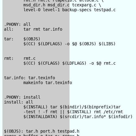
        msd_dir.h msd_dir.c tcexparg.c \

        level-0 level-1 backup-specs testpad.c

.PHONY: all

all:    tar rmt tar.info

tar:    $(OBJS)

        $(CC) $(LDFLAGS) -o $@ $(OBJS) $(LIBS)

rmt:    rmt.c

        $(CC) $(CFLAGS) $(LDFLAGS) -o $@ rmt.c

tar.info: tar.texinfo

        makeinfo tar.texinfo

.PHONY: install

install: all

        $(INSTALL) tar $(bindir)/$(binprefix)tar

        -test ! -f rmt || $(INSTALL) rmt /etc/rmt

        $(INSTALLDATA) $(srcdir)/tar.info* $(infodir)

$(OBJS): tar.h port.h testpad.h

regex.o buffer.o tar.o: regex.h
