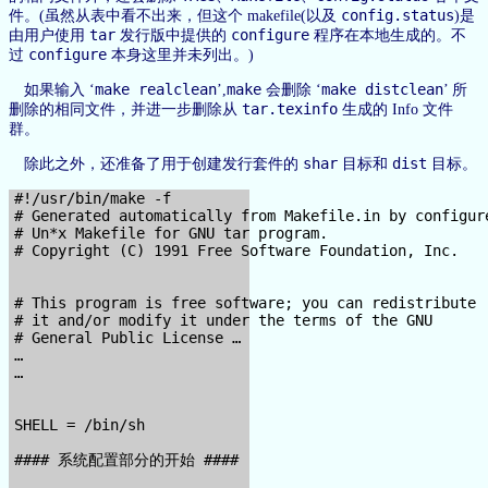
config.status
件。(虽然从表中看不出来，但这个 makefile(以及
)是
tar
configure
由用户使用
发行版中提供的
程序在本地生成的。不
configure
过
本身这里并未列出。)
make realclean
make
make distclean
如果输入 ‘
’,
会删除 ‘
’ 所
tar.texinfo
删除的相同文件，并进一步删除从
生成的 Info 文件
群。
shar
dist
除此之外，还准备了用于创建发行套件的
目标和
目标。
#!/usr/bin/make -f

# Generated automatically from Makefile.in by configure
# Un*x Makefile for GNU tar program.

# Copyright (C) 1991 Free Software Foundation, Inc.

# This program is free software; you can redistribute

# it and/or modify it under the terms of the GNU

# General Public License …

…

…

SHELL = /bin/sh

#### 系统配置部分的开始 ####
