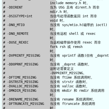
#                       include memory.h 时。

# -DDIRENT              当为 USG 且有 dirent.h 而非

#                       ndir.h 时。

# -DSIGTYPE=int         当信号处理函数返回 int 而非

#                       void 时。

# -DNO_MTIO             当没有 sys/mtio.h(磁带的 ioctl)

#                       时。

# -DNO_REMOTE           当没有远程 shell 或 rexec

#                       时。

# -DUSE_REXEC           当远程磁带操作使用 rexec 而非

#                       fork rsh 或 remsh

#                       时。

# -DVPRINTF_MISSING     当没有 vprintf 函数(但有 _doprnt)
#                       时。

# -DDOPRNT_MISSING      当没有 _doprnt 函数时。

#                       这时还需要定义

#                       -DVPRINTF_MISSING。

# -DFTIME_MISSING       当没有 ftime 系统调用时。

# -DSTRSTR_MISSING      当没有 strstr 函数时。

# -DVALLOC_MISSING      当没有 valloc 函数时。

# -DMKDIR_MISSING       当没有 mkdir 和 rmdir 系统调用

#                       时。

# -DRENAME_MISSING      当没有 rename 系统调用时。

# -DFTRUNCATE_MISSING   当没有 ftruncate 系统调用

#                       时。
