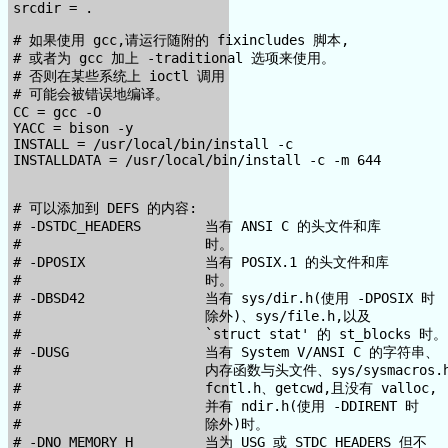
srcdir = .

# 如果使用 gcc,请运行随附的 fixincludes 脚本,

# 或者为 gcc 加上 -traditional 选项来使用。

# 否则在某些系统上 ioctl 调用

# 可能会被错误地编译。

CC = gcc -O

YACC = bison -y

INSTALL = /usr/local/bin/install -c

INSTALLDATA = /usr/local/bin/install -c -m 644

# 可以添加到 DEFS 的内容:

# -DSTDC_HEADERS        当有 ANSI C 的头文件和库

#                       时。

# -DPOSIX               当有 POSIX.1 的头文件和库

#                       时。

# -DBSD42               当有 sys/dir.h(使用 -DPOSIX 时

#                       除外)、sys/file.h,以及

#                       `struct stat' 的 st_blocks 时。

# -DUSG                 当有 System V/ANSI C 的字符串、

#                       内存函数与头文件、sys/sysmacros.h
#                       fcntl.h、getcwd,且没有 valloc,

#                       并有 ndir.h(使用 -DDIRENT 时

#                       除外)时。

# -DNO_MEMORY_H         当为 USG 或 STDC_HEADERS 但不
