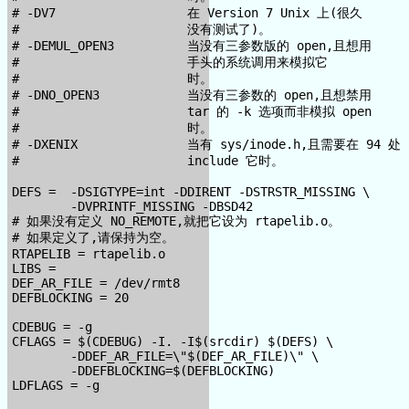
# -DV7                  在 Version 7 Unix 上(很久

#                       没有测试了)。

# -DEMUL_OPEN3          当没有三参数版的 open,且想用

#                       手头的系统调用来模拟它

#                       时。

# -DNO_OPEN3            当没有三参数的 open,且想禁用

#                       tar 的 -k 选项而非模拟 open

#                       时。

# -DXENIX               当有 sys/inode.h,且需要在 94 处

#                       include 它时。

DEFS =  -DSIGTYPE=int -DDIRENT -DSTRSTR_MISSING \

        -DVPRINTF_MISSING -DBSD42

# 如果没有定义 NO_REMOTE,就把它设为 rtapelib.o。

# 如果定义了,请保持为空。

RTAPELIB = rtapelib.o

LIBS =

DEF_AR_FILE = /dev/rmt8

DEFBLOCKING = 20

CDEBUG = -g

CFLAGS = $(CDEBUG) -I. -I$(srcdir) $(DEFS) \

        -DDEF_AR_FILE=\"$(DEF_AR_FILE)\" \

        -DDEFBLOCKING=$(DEFBLOCKING)

LDFLAGS = -g
