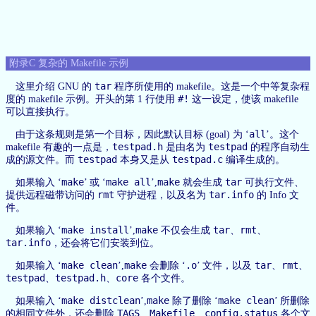
附录C 复杂的 Makefile 示例
tar
这里介绍 GNU 的
程序所使用的 makefile。这是一个中等复杂程
#!
度的 makefile 示例。开头的第 1 行使用
这一设定，使该 makefile
可以直接执行。
all
由于这条规则是第一个目标，因此默认目标 (goal) 为 ‘
’。这个
testpad.h
testpad
makefile 有趣的一点是，
是由名为
的程序自动生
testpad
testpad.c
成的源文件。而
本身又是从
编译生成的。
make
make all
make
tar
如果输入 ‘
’ 或 ‘
’,
就会生成
可执行文件、
rmt
tar.info
提供远程磁带访问的
守护进程，以及名为
的 Info 文
件。
make install
make
tar
rmt
如果输入 ‘
’,
不仅会生成
、
、
tar.info
，还会将它们安装到位。
make clean
make
.o
tar
rmt
如果输入 ‘
’,
会删除 ‘
’ 文件，以及
、
、
testpad
testpad.h
core
、
、
各个文件。
make distclean
make
make clean
如果输入 ‘
’,
除了删除 ‘
’ 所删除
TAGS
Makefile
config.status
的相同文件外，还会删除
、
、
各个文