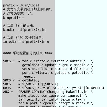
prefix = /usr/local

# 为每个安装的程序加上的前缀,

# 通常为空或 `g'。

binprefix =

# 安装 tar 的目录。

bindir = $(prefix)/bin

# 安装 info 文件的目录。

infodir = $(prefix)/info

#### 系统配置部分的结束 ####

SRCS_C  = tar.c create.c extract.c buffer.c   \

          getoldopt.c update.c gnu.c mangle.c \

          version.c list.c names.c diffarch.c \

          port.c wildmat.c getopt.c getopt1.c \

          regex.c

SRCS_Y  = getdate.y

SRCS    = $(SRCS_C) $(SRCS_Y)

OBJS    = $(SRCS_C:.c=.o) $(SRCS_Y:.y=.o) $(RTAPELIB)

AUX =   README COPYING ChangeLog Makefile.in  \

        makefile.pc configure configure.in \

        tar.texinfo tar.info* texinfo.tex \

        tar.h port.h open3.h getopt.h regex.h \

        rmt.h rmt.c rtapelib.c alloca.c \
