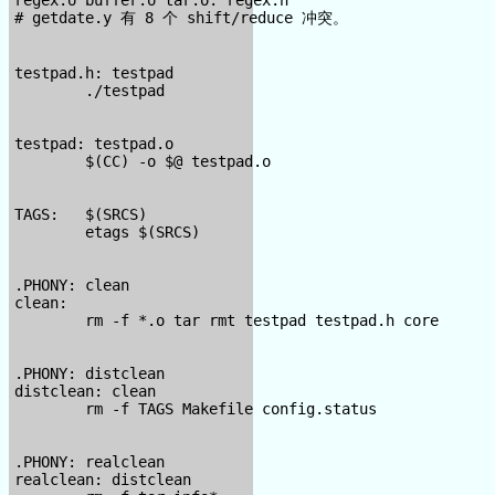
# getdate.y 有 8 个 shift/reduce 冲突。

testpad.h: testpad

        ./testpad

testpad: testpad.o

        $(CC) -o $@ testpad.o

TAGS:   $(SRCS)

        etags $(SRCS)

.PHONY: clean

clean:

        rm -f *.o tar rmt testpad testpad.h core

.PHONY: distclean

distclean: clean

        rm -f TAGS Makefile config.status

.PHONY: realclean

realclean: distclean
