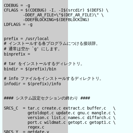
CDEBUG = -g

CFLAGS = $(CDEBUG) -I. -I$(srcdir) $(DEFS) \

        -DDEF_AR_FILE=\"$(DEF_AR_FILE)\" \

        -DDEFBLOCKING=$(DEFBLOCKING)

LDFLAGS = -g

prefix = /usr/local

# インストールする各プログラムにつける接頭辞。

# 通常は空か `g' にします。

binprefix =

# tar をインストールするディレクトリ。

bindir = $(prefix)/bin

# info ファイルをインストールするディレクトリ。

infodir = $(prefix)/info

#### システム設定セクションの終わり ####

SRCS_C  = tar.c create.c extract.c buffer.c   \

          getoldopt.c update.c gnu.c mangle.c \

          version.c list.c names.c diffarch.c \

          port.c wildmat.c getopt.c getopt1.c \

          regex.c

SRCS_Y  = getdate.y
