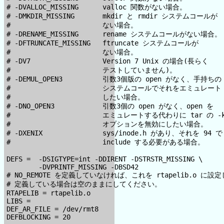
# -DVALLOC_MISSING      valloc 関数がない場合。

# -DMKDIR_MISSING       mkdir と rmdir システムコールが

#                       ない場合。

# -DRENAME_MISSING      rename システムコールがない場合。

# -DFTRUNCATE_MISSING   ftruncate システムコールが

#                       ない場合。

# -DV7                  Version 7 Unix の場合(長らく

#                       テストしていません)。

# -DEMUL_OPEN3          引数3個版の open がなく、手持ちの

#                       システムコールでそれをエミュレート

#                       したい場合。

# -DNO_OPEN3            引数3個の open がなく、open を

#                       エミュレートする代わりに tar の -k
#                       オプションを無効にしたい場合。

# -DXENIX               sys/inode.h があり、それを 94 で

#                       include する必要がある場合。

DEFS =  -DSIGTYPE=int -DDIRENT -DSTRSTR_MISSING \

        -DVPRINTF_MISSING -DBSD42

# NO_REMOTE を定義していなければ、これを rtapelib.o に設定
# 定義している場合は空のままにしてください。

RTAPELIB = rtapelib.o

LIBS =

DEF_AR_FILE = /dev/rmt8

DEFBLOCKING = 20
