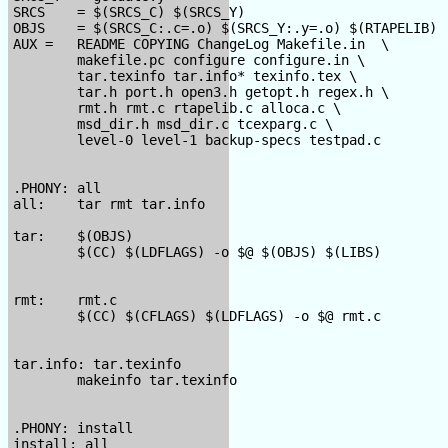
SRCS    = $(SRCS_C) $(SRCS_Y)

OBJS    = $(SRCS_C:.c=.o) $(SRCS_Y:.y=.o) $(RTAPELIB)

AUX =   README COPYING ChangeLog Makefile.in  \

        makefile.pc configure configure.in \

        tar.texinfo tar.info* texinfo.tex \

        tar.h port.h open3.h getopt.h regex.h \

        rmt.h rmt.c rtapelib.c alloca.c \

        msd_dir.h msd_dir.c tcexparg.c \

        level-0 level-1 backup-specs testpad.c

.PHONY: all

all:    tar rmt tar.info

tar:    $(OBJS)

        $(CC) $(LDFLAGS) -o $@ $(OBJS) $(LIBS)

rmt:    rmt.c

        $(CC) $(CFLAGS) $(LDFLAGS) -o $@ rmt.c

tar.info: tar.texinfo

        makeinfo tar.texinfo

.PHONY: install

install: all
