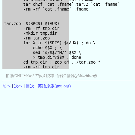
        tar chZf `cat .fname`.tar.Z `cat .fname`

        -rm -rf `cat .fname` .fname

tar.zoo: $(SRCS) $(AUX)

        -rm -rf tmp.dir

        -mkdir tmp.dir

        -rm tar.zoo

        for X in $(SRCS) $(AUX) ; do \

            echo $$X ; \

            sed 's/$$/^M/' $$X \

            > tmp.dir/$$X ; done

        cd tmp.dir ; zoo aM ../tar.zoo *

旧版(GNU Make 3.77)の対応章:
付録C 複雑なMakefileの例
前へ
|
次へ
|
目次
|
英語原版(gnu.org)