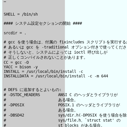
…

SHELL = /bin/sh

#### システム設定セクションの開始 ####

srcdir = .

# gcc を使う場合は、付属の fixincludes スクリプトを実行する
# あるいは gcc を -traditional オプション付きで使ってくださ
# そうしないと、システムによっては ioctl 呼び出しが

# 正しくコンパイルされないことがあります。

CC = gcc -O

YACC = bison -y

INSTALL = /usr/local/bin/install -c

INSTALLDATA = /usr/local/bin/install -c -m 644

# DEFS に追加するとよいもの:

# -DSTDC_HEADERS        ANSI C のヘッダとライブラリが

#                       ある場合。

# -DPOSIX               POSIX.1 のヘッダとライブラリが

#                       ある場合。

# -DBSD42               sys/dir.h(-DPOSIX を使う場合を除
#                       sys/file.h、`struct stat' の

#                       st_blocks がある場合。
