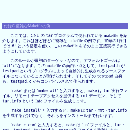
付録C 複雑なMakefileの例
tar
ここでは、GNU の
プログラムで使われている makefile を紹
介します。これはほどほどに複雑な makefile の例です。冒頭の1行目
#!
では
という指定を使い、この makefile をそのまま直接実行できる
ようにしています。
このルールが最初のターゲットなので、デフォルトゴールは
all
testpad.h
‘
’ になります。この makefile の面白い点として、
が
testpad
というプログラムによって自動的に生成されるソースファ
testpad
イルになっていることが挙げられます。そしてその
自身
testpad.c
も、
からコンパイルされて作られます。
make
make all
make
tar
‘
’ または ‘
’ と入力すると、
は
実行ファ
rmt
イル、リモートテープアクセスを提供する
デーモン、そして
tar.info
という Info ファイルを生成します。
make install
make
tar
rmt
tar.info
‘
’ と入力すると、
は
・
・
を生成するだけでなく、それらをインストールまで行います。
make clean
make
.o
tar
‘
’ と入力すると、
は ‘
’ ファイルと、
・
rmt
testpad
testpad.h
core