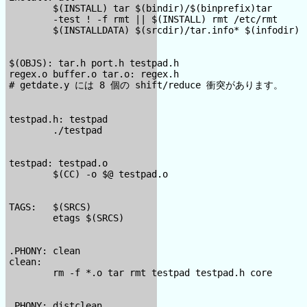
        $(INSTALL) tar $(bindir)/$(binprefix)tar

        -test ! -f rmt || $(INSTALL) rmt /etc/rmt

        $(INSTALLDATA) $(srcdir)/tar.info* $(infodir)

$(OBJS): tar.h port.h testpad.h

regex.o buffer.o tar.o: regex.h

# getdate.y には 8 個の shift/reduce 衝突があります。

testpad.h: testpad

        ./testpad

testpad: testpad.o

        $(CC) -o $@ testpad.o

TAGS:   $(SRCS)

        etags $(SRCS)

.PHONY: clean

clean:

        rm -f *.o tar rmt testpad testpad.h core

.PHONY: distclean
