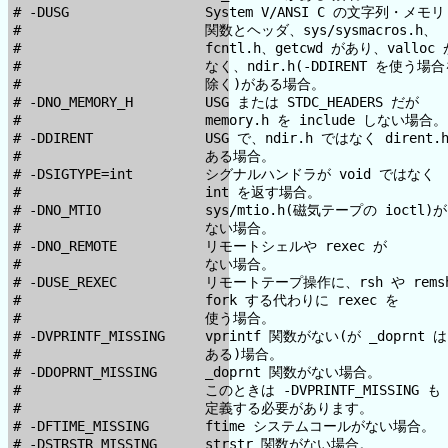
# -DUSG                 System V/ANSI C の文字列・メモリ

#                       関数とヘッダ、sys/sysmacros.h、

#                       fcntl.h、getcwd があり、valloc 
#                       なく、ndir.h(-DDIRENT を使う場合
#                       除く)がある場合。

# -DNO_MEMORY_H         USG または STDC_HEADERS だが

#                       memory.h を include しない場合。

# -DDIRENT              USG で、ndir.h ではなく dirent.h
#                       ある場合。

# -DSIGTYPE=int         シグナルハンドラが void ではなく

#                       int を返す場合。

# -DNO_MTIO             sys/mtio.h(磁気テープの ioctl)が

#                       ない場合。

# -DNO_REMOTE           リモートシェルや rexec が

#                       ない場合。

# -DUSE_REXEC           リモートテープ操作に、rsh や remsh
#                       fork する代わりに rexec を

#                       使う場合。

# -DVPRINTF_MISSING     vprintf 関数がない(が _doprnt は

#                       ある)場合。

# -DDOPRNT_MISSING      _doprnt 関数がない場合。

#                       このときは -DVPRINTF_MISSING も

#                       定義する必要があります。

# -DFTIME_MISSING       ftime システムコールがない場合。

# -DSTRSTR_MISSING      strstr 関数がない場合。
