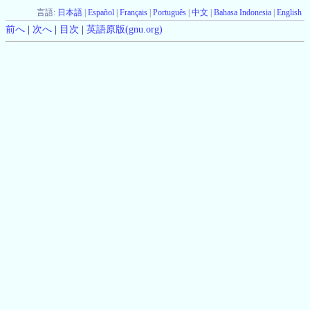
言語:
日本語
|
Español
|
Français
|
Português
|
中文
|
Bahasa Indonesia
|
English
前へ
|
次へ
|
目次
|
英語原版(gnu.org)