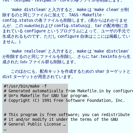
・
・
・
の各ファイルを削除します。
make distclean
make
make clean
‘
’ と入力すると、
は ‘
’ が削
TAGS
Makefile
除するのと同じファイルに加えて、
・
・
config.status
の各ファイルも削除します。(表からはわかりませ
config.status
tar
んが、この makefile(および
)は、
の配布物に含
configure
まれている
というプログラムによって、ユーザの手元で
configure
生成されるものです。ただし
自体はここには掲載してい
ません。)
make realclean
make
make distclean
‘
’ と入力すると、
は ‘
’
tar.texinfo
が削除するのと同じファイルを削除し、さらに
から生
成された Info ファイル群も削除します。
shar
このほかにも、配布キットを作成するための
ターゲットと
dist
ターゲットが用意されています。
#!/usr/bin/make -f

# Generated automatically from Makefile.in by configure
# Un*x Makefile for GNU tar program.

# Copyright (C) 1991 Free Software Foundation, Inc.

# This program is free software; you can redistribute

# it and/or modify it under the terms of the GNU

# General Public License …

…
