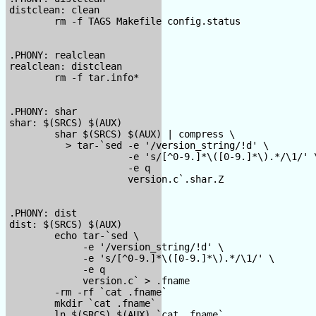
distclean: clean

        rm -f TAGS Makefile config.status

.PHONY: realclean

realclean: distclean

        rm -f tar.info*

.PHONY: shar

shar: $(SRCS) $(AUX)

        shar $(SRCS) $(AUX) | compress \

          > tar-`sed -e '/version_string/!d' \

                     -e 's/[^0-9.]*\([0-9.]*\).*/\1/' \
                     -e q

                     version.c`.shar.Z

.PHONY: dist

dist: $(SRCS) $(AUX)

        echo tar-`sed \

             -e '/version_string/!d' \

             -e 's/[^0-9.]*\([0-9.]*\).*/\1/' \

             -e q

             version.c` > .fname

        -rm -rf `cat .fname`

        mkdir `cat .fname`

        ln $(SRCS) $(AUX) `cat .fname`
