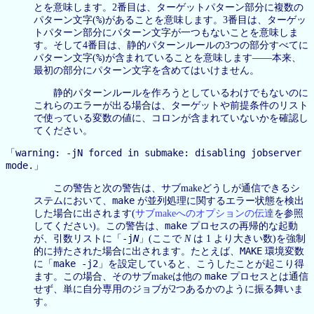
とを意味します。2番目は、ターゲットパターン部分に複数の
%
パターン文字(
)があることを意味します。3番目は、ターゲッ
トパターン部分にパターン文字が一つもないことを意味しま
す。そして4番目は、静的パターンルールの3つの部分すべてに
%
パターン文字(
)が含まれていることを意味します——本来、
最初の部分にパターン文字を含めてはいけません。
静的パターンルールを作ろうとしているわけでもないのに
これらのエラーが出る場合は、ターゲットや前提条件のリスト
で使っている変数の値に、コロンが含まれていないかを確認し
てください。
warning: -jN forced in submake: disabling jobserver
「
mode.
」
この警告と次の警告は、サブmakeどうしが通信できるシ
make
ステムにおいて、
が並列処理に関するエラー状態を検出
した場合に出されます(
サブmakeへのオプションの伝達
を参照
make
してください)。この警告は、
プロセスの再帰的な起動
-j
N
が、引数リストに「
」(ここで
N
は 1 より大きい数)を強制
MAKE
的に持たされた場合に出されます。たとえば、
環境変数
make -j2
に「
」を設定していると、こうしたことが起こり得
make
ます。この場合、そのサブmakeは他の
プロセスとは通信
せず、単に自分専用のジョブが2つあるかのように振る舞いま
す。