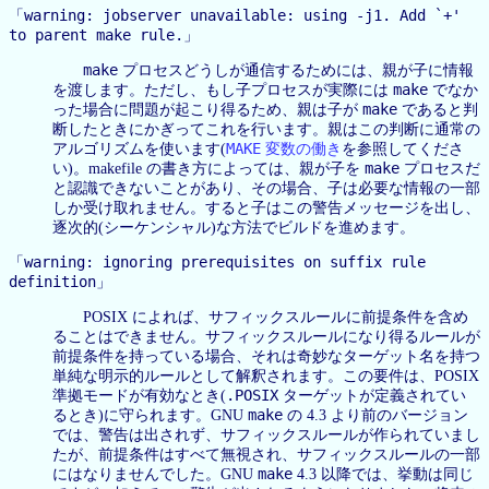
warning: jobserver unavailable: using -j1. Add `+'
「
to parent make rule.
」
make
プロセスどうしが通信するためには、親が子に情報
make
を渡します。ただし、もし子プロセスが実際には
でなか
make
った場合に問題が起こり得るため、親は子が
であると判
断したときにかぎってこれを行います。親はこの判断に通常の
MAKE
アルゴリズムを使います(
変数の働き
を参照してくださ
make
い)。makefile の書き方によっては、親が子を
プロセスだ
と認識できないことがあり、その場合、子は必要な情報の一部
しか受け取れません。すると子はこの警告メッセージを出し、
逐次的(シーケンシャル)な方法でビルドを進めます。
warning: ignoring prerequisites on suffix rule
「
definition
」
POSIX によれば、サフィックスルールに前提条件を含め
ることはできません。サフィックスルールになり得るルールが
前提条件を持っている場合、それは奇妙なターゲット名を持つ
単純な明示的ルールとして解釈されます。この要件は、POSIX
.POSIX
準拠モードが有効なとき(
ターゲットが定義されてい
make
るとき)に守られます。GNU
の 4.3 より前のバージョン
では、警告は出されず、サフィックスルールが作られていまし
たが、前提条件はすべて無視され、サフィックスルールの一部
make
にはなりませんでした。GNU
4.3 以降では、挙動は同じ