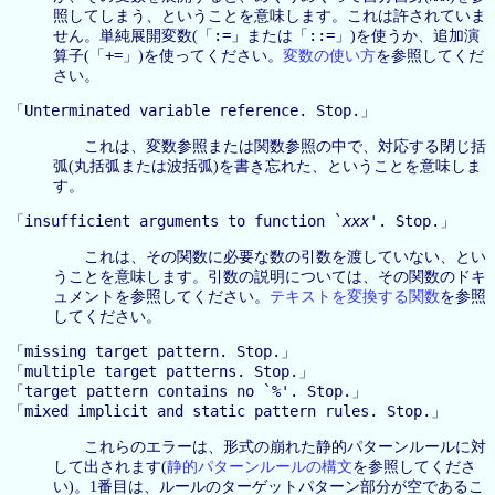
照してしまう、ということを意味します。これは許されていま
:=
::=
せん。単純展開変数(「
」または「
」)を使うか、追加演
+=
算子(「
」)を使ってください。
変数の使い方
を参照してくだ
さい。
Unterminated variable reference. Stop.
「
」
これは、変数参照または関数参照の中で、対応する閉じ括
弧(丸括弧または波括弧)を書き忘れた、ということを意味しま
す。
insufficient arguments to function `
xxx
'. Stop.
「
」
これは、その関数に必要な数の引数を渡していない、とい
うことを意味します。引数の説明については、その関数のドキ
ュメントを参照してください。
テキストを変換する関数
を参照
してください。
missing target pattern. Stop.
「
」
multiple target patterns. Stop.
「
」
target pattern contains no `%'. Stop.
「
」
mixed implicit and static pattern rules. Stop.
「
」
これらのエラーは、形式の崩れた静的パターンルールに対
して出されます(
静的パターンルールの構文
を参照してくださ
い)。1番目は、ルールのターゲットパターン部分が空であるこ