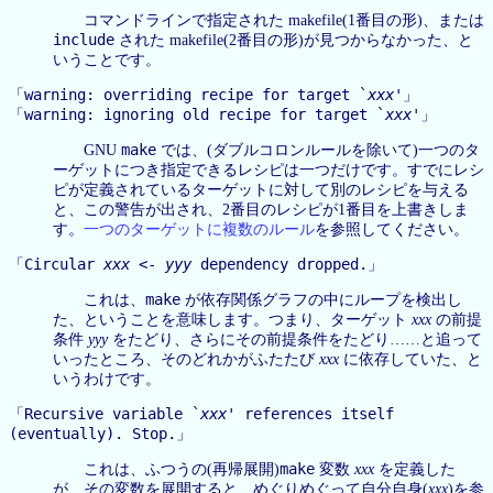
コマンドラインで指定された makefile(1番目の形)、または
include
された makefile(2番目の形)が見つからなかった、と
いうことです。
warning: overriding recipe for target `
xxx
'
「
」
warning: ignoring old recipe for target `
xxx
'
「
」
make
GNU
では、(ダブルコロンルールを除いて)一つのタ
ーゲットにつき指定できるレシピは一つだけです。すでにレシ
ピが定義されているターゲットに対して別のレシピを与える
と、この警告が出され、2番目のレシピが1番目を上書きしま
す。
一つのターゲットに複数のルール
を参照してください。
Circular
xxx
<-
yyy
dependency dropped.
「
」
make
これは、
が依存関係グラフの中にループを検出し
た、ということを意味します。つまり、ターゲット
xxx
の前提
条件
yyy
をたどり、さらにその前提条件をたどり……と追って
いったところ、そのどれかがふたたび
xxx
に依存していた、と
いうわけです。
Recursive variable `
xxx
' references itself
「
(eventually). Stop.
」
make
これは、ふつうの(再帰展開)
変数
xxx
を定義した
が、その変数を展開すると、めぐりめぐって自分自身(
xxx
)を参