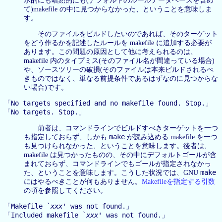
示的にも暗黙的にも(デフォルトのルールデータベースを含め
て)makefile の中に見つからなかった、ということを意味しま
す。
そのファイルをビルドしたいのであれば、そのターゲット
をどう作るかを記述したルールを makefile に追加する必要が
あります。この問題の原因として他に考えられるのは、
makefile 内のタイプミス(そのファイル名が間違っている場合)
や、ソースツリーの破損(そのファイルは本来ビルドされるべ
きものではなく、単なる前提条件であるはずなのに見つからな
い場合)です。
No targets specified and no makefile found. Stop.
「
」
No targets. Stop.
「
」
前者は、コマンドラインでビルドすべきターゲットを一つ
make
も指定しておらず、しかも
が読み込める makefile を一つ
も見つけられなかった、ということを意味します。後者は、
makefile は見つかったものの、その中にデフォルトゴールが含
まれておらず、コマンドラインでもゴールが指定されなかっ
make
た、ということを意味します。こうした状況では、GNU
にはやるべきことが何もありません。
Makefileを指定する引数
の項を参照してください。
Makefile `
xxx
' was not found.
「
」
Included makefile `
xxx
' was not found.
「
」