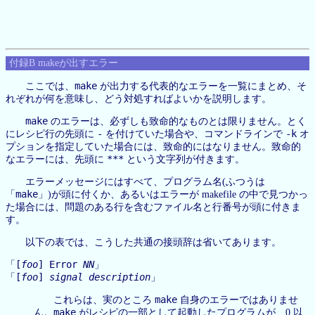
付録B makeが出すエラー
make
ここでは、
が出力する代表的なエラーを一覧にまとめ、そ
れぞれが何を意味し、どう対処すればよいかを説明します。
make
のエラーは、必ずしも致命的なものとは限りません。とく
-
-k
にレシピ行の先頭に
を付けていた場合や、コマンドラインで
オ
プションを指定していた場合には、致命的にはなりません。致命的
***
なエラーには、先頭に
という文字列が付きます。
エラーメッセージにはすべて、プログラム名(ふつうは
make
「
」)が頭に付くか、あるいはエラーが makefile の中で見つかっ
た場合には、問題のある行を含むファイル名と行番号が頭に付きま
す。
以下の表では、こうした共通の接頭辞は省いてあります。
[
foo
] Error
NN
「
」
[
foo
]
signal description
「
」
make
これらは、実のところ
自身のエラーではありませ
make
ん。
がレシピの一部として起動したプログラムが、0 以