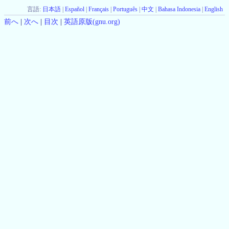
言語:
日本語
|
Español
|
Français
|
Português
|
中文
|
Bahasa Indonesia
|
English
前へ
|
次へ
|
目次
|
英語原版(gnu.org)