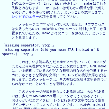
Error
NN
make
外のエラーコード(「
」)を返した——
はこれを
失敗とみなします——か、あるいは何らかの異常な形で(何ら
かのシグナルを伴って)終了した、ということを意味します。
レシピでのエラー
の項を参照してください。
***
メッセージに
が付いていない場合は、サブプロセス
-
は失敗したものの、makefile のそのルールに特別な文字
が前
make
置されていたため、
がそのエラーを無視した、というこ
とを意味します。
missing separator. Stop.
「
」
missing separator (did you mean TAB instead of 8
「
spaces?). Stop.
」
make
これは、いま読み込んだ makefile の行について、
が
make
ほとんど何も理解できなかったことを意味します。GNU
は、いま解析しているのがどんな種類の行なのかを判断するた
:
=
めに、さまざまな区切り文字(
、
、レシピの接頭文字など)を
探します。このメッセージは、その有効な区切り文字を見つけ
られなかった、ということを意味します。
このメッセージが出る最もよくある原因は、あなた(ある
いは、多くの MS-Windows 用エディタがそうであるように、
おせっかいなエディタ)が、レシピ行をタブ文字ではなく空白
make
でインデントしてしまっていることです。この場合、
は