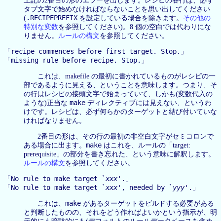
上記の2番目の形のエラーを出します。レシピの各行は、必ず
タブ文字で始めなければならないことを思い出してください
.RECIPEPREFIX
(
を設定している場合を除きます。
その他の
特別な変数
を参照してください)。8 個の空白では代わりにな
りません。
ルールの構文
を参照してください。
recipe commences before first target. Stop.
「
」
missing rule before recipe. Stop.
「
」
これは、makefile の最初に書かれているものがレシピの一
部であるように見える、ということを意味します。つまり、そ
の行はレシピの接頭文字で始まっていて、しかも(変数代入の
make
ような)正当な
ディレクティブには見えない、というわ
けです。レシピは、必ず何らかのターゲットと結び付いていな
ければなりません。
2番目の形は、その行の最初の非空白文字がセミコロンで
make
ある場合に出ます。
はこれを、ルールの「target:
prerequisite」の部分を書き忘れた、という意味に解釈します。
ルールの構文
を参照してください。
No rule to make target `
xxx
'.
「
」
No rule to make target `
xxx
', needed by `
yyy
'.
「
」
make
これは、
があるターゲットをビルドする必要がある
と判断したものの、それをどう作ればよいかという指示が、明