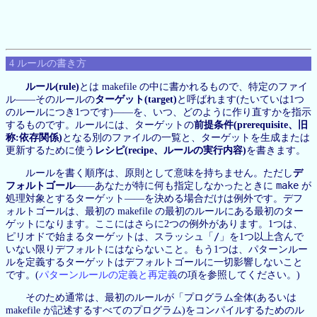
4 ルールの書き方
ルール(rule)
とは makefile の中に書かれるもので、特定のファイ
ル——そのルールの
ターゲット(target)
と呼ばれます(たいていは1つ
のルールにつき1つです)——を、いつ、どのように作り直すかを指示
するものです。ルールには、ターゲットの
前提条件(prerequisite、旧
称:依存関係)
となる別のファイルの一覧と、ターゲットを生成または
更新するために使う
レシピ(recipe、ルールの実行内容)
を書きます。
ルールを書く順序は、原則として意味を持ちません。ただし
デ
make
フォルトゴール
——あなたが特に何も指定しなかったときに
が
処理対象とするターゲット——を決める場合だけは例外です。デフ
ォルトゴールは、最初の makefile の最初のルールにある最初のター
ゲットになります。ここにはさらに2つの例外があります。1つは、
/
ピリオドで始まるターゲットは、スラッシュ「
」を1つ以上含んで
いない限りデフォルトにはならないこと。もう1つは、パターンルー
ルを定義するターゲットはデフォルトゴールに一切影響しないこと
です。(
パターンルールの定義と再定義
の項を参照してください。)
そのため通常は、最初のルールが「プログラム全体(あるいは
makefile が記述するすべてのプログラム)をコンパイルするためのル