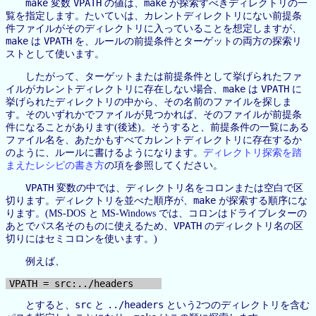
make
VPATH
make
変数
の値は、
が探索すべきディレクトリの一
覧を指定します。たいていは、カレントディレクトリにない前提条
件ファイルがそのディレクトリに入っていることを想定しますが、
make
VPATH
は
を、ルールの前提条件とターゲットの両方の探索リ
ストとして使います。
したがって、ターゲットまたは前提条件として挙げられたファ
make
VPATH
イルがカレントディレクトリに存在しない場合、
は
に
挙げられたディレクトリの中から、その名前のファイルを探しま
す。そのいずれかでファイルが見つかれば、そのファイルが前提条
件になることがあります(後述)。そうすると、前提条件の一覧にある
ファイル名を、あたかもすべてカレントディレクトリに存在するか
のように、ルールに書けるようになります。
ディレクトリ探索を踏
まえたレシピの書き方
の項を参照してください。
VPATH
変数の中では、ディレクトリ名をコロンまたは空白で区
make
切ります。ディレクトリを並べた順序が、
が探索する順序にな
ります。(MS-DOS と MS-Windows では、コロンはドライブレターの
VPATH
あとでパス名そのものに使えるため、
のディレクトリ名の区
切りにはセミコロンを使います。)
例えば、
src
../headers
とすると、
と
という2つのディレクトリを含む