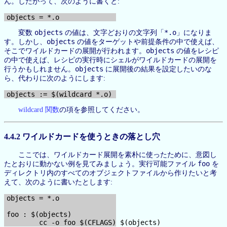
ん。したがって、次のように書くと:
objects
*.o
変数
の値は、文字どおりの文字列「
」になりま
objects
す。しかし、
の値をターゲットや前提条件の中で使えば、
objects
そこでワイルドカードの展開が行われます。
の値をレシピ
の中で使えば、レシピの実行時にシェルがワイルドカードの展開を
objects
行うかもしれません。
に展開後の結果を設定したいのな
ら、代わりに次のようにします:
wildcard 関数
の項を参照してください。
4.4.2 ワイルドカードを使うときの落とし穴
ここでは、ワイルドカード展開を素朴に使ったために、意図し
foo
たとおりに動かない例を見てみましょう。実行可能ファイル
を
ディレクトリ内のすべてのオブジェクトファイルから作りたいと考
えて、次のように書いたとします:
objects = *.o

foo : $(objects)
