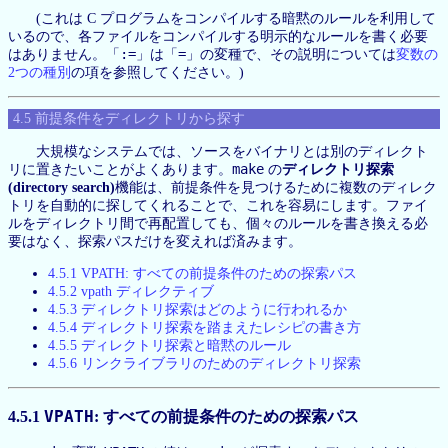
(これは C プログラムをコンパイルする暗黙のルールを利用して
いるので、各ファイルをコンパイルする明示的なルールを書く必要
:=
=
はありません。「
」は「
」の変種で、その説明については
変数の
2つの種別
の項を参照してください。)
4.5 前提条件をディレクトリから探す
大規模なシステムでは、ソースをバイナリとは別のディレクト
make
リに置きたいことがよくあります。
の
ディレクトリ探索
(directory search)
機能は、前提条件を見つけるために複数のディレク
トリを自動的に探してくれることで、これを容易にします。ファイ
ルをディレクトリ間で再配置しても、個々のルールを書き換える必
要はなく、探索パスだけを変えれば済みます。
4.5.1 VPATH: すべての前提条件のための探索パス
4.5.2 vpath ディレクティブ
4.5.3 ディレクトリ探索はどのように行われるか
4.5.4 ディレクトリ探索を踏まえたレシピの書き方
4.5.5 ディレクトリ探索と暗黙のルール
4.5.6 リンクライブラリのためのディレクトリ探索
4.5.1
VPATH
: すべての前提条件のための探索パス