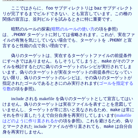
foo
baz
ここではさらに、
サブディレクトリは
サブディレクト
リが完了するまでビルドできない、とも宣言しています。この種の
関係の宣言は、並列ビルドを試みるときに特に重要です。
暗黙のルールの探索(
暗黙のルールの使い方
の項を参照)
.PHONY
は、
ターゲットに対しては省略されます。これが、実在ファ
.PHONY
イルの有無を気にしていない場合でも、ターゲットを
と宣
言すると性能の点で良い理由です。
偽りのターゲットは、実在するターゲットファイルの前提条件
make
にすべきではありません。もしそうしてしまうと、
がそのファ
イルを検討するたびに偽りのターゲットのレシピが実行されてしま
います。偽りのターゲットが実在ターゲットの前提条件になってい
ない限り、偽りのターゲットのレシピは、その偽りのターゲットが
指定されたゴールであるときにのみ実行されます(
ゴールを指定する
引数
の項を参照)。
include される makefile を偽りのターゲットとして宣言してはい
けません。偽りのターゲットは実在ファイルを表すことを意図して
make
いませんし、ターゲットが常に古いと見なされるため、
は常に
それを作り直したうえで自分自身を再実行してしまいます(
makefile
はどのように作り直されるか
の項を参照)。これを避けるため、偽り
make
とマークされた include ファイルが作り直されても、
は自分自
身を再実行しません。