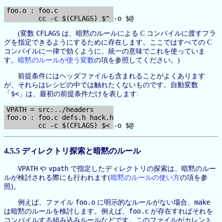
foo.o : foo.c

CFLAGS
(変数
は、暗黙のルールによる C コンパイルに渡すフラ
グを指定できるようにするために存在します。ここではすべての C
コンパイルに一律で効くように、統一の意味でこれを使っていま
す。
暗黙のルールが使う変数
の項を参照してください。)
前提条件にはヘッダファイルも含まれることがよくあります
が、それらはレシピの中では触れたくないものです。自動変数
$<
「
」は、最初の前提条件だけを表します:
VPATH = src:../headers

foo.o : foo.c defs.h hack.h

4.5.5 ディレクトリ探索と暗黙のルール
VPATH
vpath
や
で指定したディレクトリの探索は、暗黙のルー
ルが検討される際にも行われます(
暗黙のルールの使い方
の項を参
照)。
foo.o
make
例えば、ファイル
に明示的なルールがない場合、
foo.c
は暗黙のルールを検討します。例えば、
が存在すればそれを
コンパイルする組み込みルールなどです。このファイルがカレント