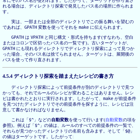
常にそのパス名が使われます。したがって、ターゲットが作り直さ
れる場合は、ディレクトリ探索で発見したパス名の場所に作られま
す。
実は、一部または全部のディレクトリでこの振る舞いを望むの
GPATH
make
であれば、
変数を使ってそれを
に伝えられます。
GPATH
VPATH
は
と同じ構文・形式を持ちます(すなわち、空白
またはコロンで区切ったパス名の一覧です)。古いターゲットが、
GPATH
にも現れるディレクトリでディレクトリ探索によって見つか
った場合、そのパス名は捨てられません。ターゲットは、展開後の
パスを使って作り直されます。
4.5.4 ディレクトリ探索を踏まえたレシピの書き方
ディレクトリ探索によって前提条件が別のディレクトリで見つ
かっても、それでルールのレシピが変わることはありません。レシ
make
ピは書かれたとおりに実行されます。したがって、
が前提条件
を見つけたディレクトリでその前提条件を探すように、レシピは注
意して書かなければなりません。
$^
これは「
」などの
自動変数
を使って行います(
自動変数
の項を
$^
参照)。例えば「
」の値は、ルールのすべての前提条件の一覧で、
$@
それらが見つかったディレクトリの名前も含みます。そして「
」
の値はターゲットです。したがって: