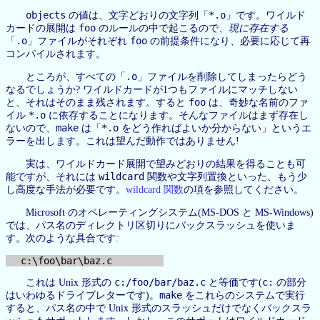
objects
*.o
の値は、文字どおりの文字列「
」です。ワイルド
foo
カードの展開は
のルールの中で起こるので、
現に存在する
.o
foo
「
」ファイルがそれぞれ
の前提条件になり、必要に応じて再
コンパイルされます。
.o
ところが、すべての「
」ファイルを削除してしまったらどう
なるでしょうか? ワイルドカードが1つもファイルにマッチしない
foo
と、それはそのまま残されます。すると
は、奇妙な名前のファ
*.o
イル
に依存することになります。そんなファイルはまず存在し
make
*.o
ないので、
は「
をどう作ればよいか分からない」というエ
ラーを出します。これは望んだ動作ではありません!
実は、ワイルドカード展開で望みどおりの結果を得ることも可
wildcard
能ですが、それには
関数や文字列置換といった、もう少
し高度な手法が必要です。
wildcard 関数
の項を参照してください。
Microsoft のオペレーティングシステム(MS-DOS と MS-Windows)
では、パス名のディレクトリ区切りにバックスラッシュを使いま
す。次のような具合です:
c:/foo/bar/baz.c
c:
これは Unix 形式の
と等価です(
の部分
make
はいわゆるドライブレターです)。
をこれらのシステムで実行
すると、パス名の中で Unix 形式のスラッシュだけでなくバックスラ