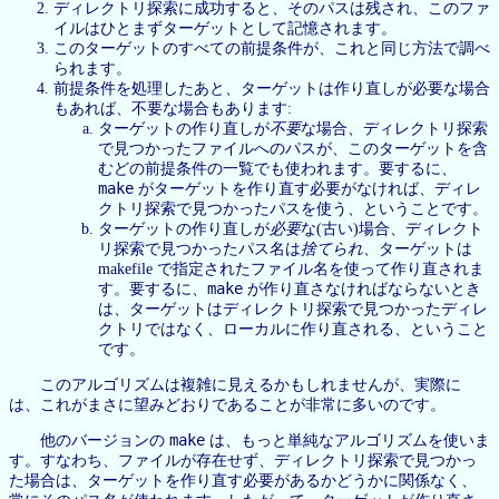
ディレクトリ探索に成功すると、そのパスは残され、このファ
イルはひとまずターゲットとして記憶されます。
このターゲットのすべての前提条件が、これと同じ方法で調べ
られます。
前提条件を処理したあと、ターゲットは作り直しが必要な場合
もあれば、不要な場合もあります:
ターゲットの作り直しが
不要
な場合、ディレクトリ探索
で見つかったファイルへのパスが、このターゲットを含
むどの前提条件の一覧でも使われます。要するに、
make
がターゲットを作り直す必要がなければ、ディレ
クトリ探索で見つかったパスを使う、ということです。
ターゲットの作り直しが
必要
な(古い)場合、ディレクト
リ探索で見つかったパス名は
捨てられ
、ターゲットは
makefile で指定されたファイル名を使って作り直されま
make
す。要するに、
が作り直さなければならないとき
は、ターゲットはディレクトリ探索で見つかったディレ
クトリではなく、ローカルに作り直される、ということ
です。
このアルゴリズムは複雑に見えるかもしれませんが、実際に
は、これがまさに望みどおりであることが非常に多いのです。
make
他のバージョンの
は、もっと単純なアルゴリズムを使いま
す。すなわち、ファイルが存在せず、ディレクトリ探索で見つかっ
た場合は、ターゲットを作り直す必要があるかどうかに関係なく、