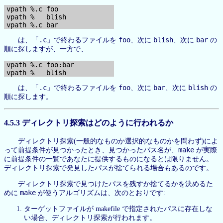
vpath %.c foo

vpath %   blish

.c
foo
blish
bar
は、「
」で終わるファイルを
、次に
、次に
の
順に探しますが、一方で、
vpath %.c foo:bar

.c
foo
bar
blish
は、「
」で終わるファイルを
、次に
、次に
の
順に探します。
4.5.3 ディレクトリ探索はどのように行われるか
ディレクトリ探索(一般的なものか選択的なものかを問わず)によ
make
って前提条件が見つかったとき、見つかったパス名が、
が実際
に前提条件の一覧であなたに提供するものになるとは限りません。
ディレクトリ探索で発見したパスが捨てられる場合もあるのです。
ディレクトリ探索で見つけたパスを残すか捨てるかを決めるた
make
めに
が使うアルゴリズムは、次のとおりです:
ターゲットファイルが makefile で指定されたパスに存在しな
い場合、ディレクトリ探索が行われます。