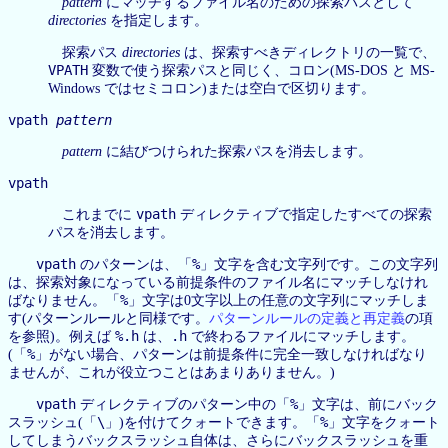
pattern
にマッチするファイル名のための探索パスとして
directories
を指定します。
探索パス
directories
は、探索すべきディレクトリの一覧で、
VPATH
変数で使う探索パスと同じく、コロン(MS-DOS と MS-
Windows ではセミコロン)または空白で区切ります。
vpath
pattern
pattern
に結びつけられた探索パスを消去します。
vpath
vpath
これまでに
ディレクティブで指定したすべての探索
パスを消去します。
vpath
%
のパターンは、「
」文字を含む文字列です。この文字列
は、探索対象になっている前提条件のファイル名にマッチしなけれ
%
ばなりません。「
」文字は0文字以上の任意の文字列にマッチしま
す(パターンルールと同様です。
パターンルールの定義と再定義
の項
%.h
.h
を参照)。例えば
は、
で終わるファイルにマッチします。
%
(「
」がない場合、パターンは前提条件に完全一致しなければなり
ませんが、これが役立つことはあまりありません。)
vpath
%
ディレクティブのパターン中の「
」文字は、前にバック
\
%
スラッシュ(「
」)を付けてクォートできます。「
」文字をクォート
してしまうバックスラッシュ自体は、さらにバックスラッシュを重