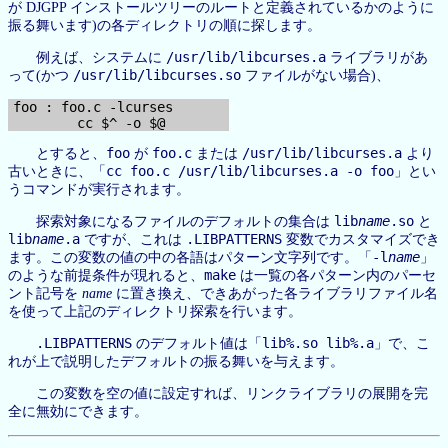
が DJGPP インストールツリーのルートと定義されているかのように
振る舞います)の各ディレクトリの順に探します。
/usr/lib/libcurses.a
例えば、システムに
ライブラリがあ
/usr/lib/libcurses.so
って(かつ
ファイルがない場合)、
foo : foo.c -lcurses

foo
foo.c
/usr/lib/libcurses.a
とすると、
が
または
より
cc foo.c /usr/lib/libcurses.a -o foo
古いときに、「
」とい
うコマンドが実行されます。
lib
name
.so
探索対象になるファイルのデフォルトの集合は
と
lib
name
.a
.LIBPATTERNS
ですが、これは
変数でカスタマイズでき
-l
name
ます。この変数の値の中の各語はパターン文字列です。「
」
make
のような前提条件が現れると、
は一覧の各パターン内のパーセ
ント記号を
name
に置き換え、できあがった各ライブラリファイル名
を使って上記のディレクトリ探索を行います。
.LIBPATTERNS
lib%.so lib%.a
のデフォルト値は「
」で、こ
れが上で説明したデフォルトの振る舞いを与えます。
この変数を空の値に設定すれば、リンクライブラリの展開を完
全に無効にできます。