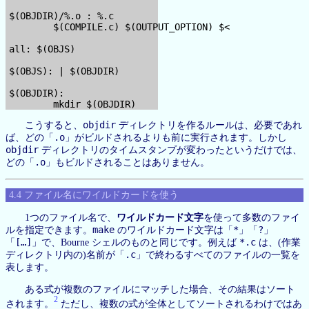
$(OBJDIR)/%.o : %.c

        $(COMPILE.c) $(OUTPUT_OPTION) $<

all: $(OBJS)

$(OBJS): | $(OBJDIR)

$(OBJDIR):

objdir
こうすると、
ディレクトリを作るルールは、必要であれ
.o
ば、どの「
」がビルドされるよりも前に実行されます。しかし
objdir
ディレクトリのタイムスタンプが変わったというだけでは、
.o
どの「
」もビルドされることはありません。
4.4 ファイル名にワイルドカードを使う
1つのファイル名で、
ワイルドカード文字
を使って多数のファイ
make
*
?
ルを指定できます。
のワイルドカード文字は「
」「
」
[…]
*.c
「
」で、Bourne シェルのものと同じです。例えば
は、(作業
.c
ディレクトリ内の)名前が「
」で終わるすべてのファイルの一覧を
表します。
ある式が複数のファイルにマッチした場合、その結果はソート
2
されます。
ただし、複数の式が全体としてソートされるわけではあ