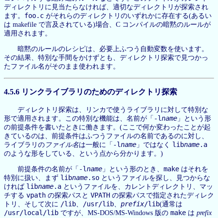
ディレクトリに見当たらなければ、適切なディレクトリが探索され
foo.c
ます。
がそれらのディレクトリのいずれかに存在する(あるい
は makefile で言及されている)場合、C コンパイルの暗黙のルールが
適用されます。
暗黙のルールのレシピは、必要上ふつう自動変数を使います。
その結果、特別な手間をかけずとも、ディレクトリ探索で見つかっ
たファイル名がそのまま使われます。
4.5.6 リンクライブラリのためのディレクトリ探索
ディレクトリ探索は、リンカで使うライブラリに対して特別な
-l
name
形で適用されます。この特別な機能は、名前が「
」という形
の前提条件を書いたときに働きます。(ここで何か変わったことが起
きているのは、前提条件はふつうファイルの名前であるのに対し、
-l
name
lib
name
.a
ライブラリの
ファイル名
は一般に「
」ではなく
のような形をしている、という点から分かります。)
-l
name
make
前提条件の名前が「
」という形のとき、
はそれを
lib
name
.so
特別に扱い、まず
というファイルを探し、見つからな
lib
name
.a
ければ
というファイルを、カレントディレクトリ、マッ
vpath
VPATH
チする
の探索パスと
の探索パスで指定されたディレク
/lib
/usr/lib
prefix
/lib
トリ、そして次に
、
、
(通常は
/usr/local/lib
make
ですが、MS-DOS/MS-Windows 版の
は
prefix