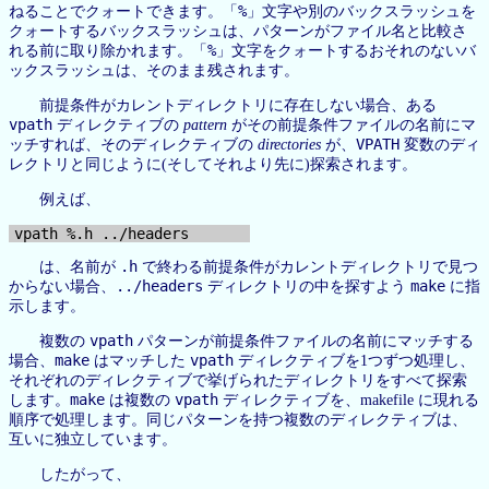
%
ねることでクォートできます。「
」文字や別のバックスラッシュを
クォートするバックスラッシュは、パターンがファイル名と比較さ
%
れる前に取り除かれます。「
」文字をクォートするおそれのないバ
ックスラッシュは、そのまま残されます。
前提条件がカレントディレクトリに存在しない場合、ある
vpath
ディレクティブの
pattern
がその前提条件ファイルの名前にマ
VPATH
ッチすれば、そのディレクティブの
directories
が、
変数のディ
レクトリと同じように(そしてそれより先に)探索されます。
例えば、
.h
は、名前が
で終わる前提条件がカレントディレクトリで見つ
../headers
make
からない場合、
ディレクトリの中を探すよう
に指
示します。
vpath
複数の
パターンが前提条件ファイルの名前にマッチする
make
vpath
場合、
はマッチした
ディレクティブを1つずつ処理し、
それぞれのディレクティブで挙げられたディレクトリをすべて探索
make
vpath
します。
は複数の
ディレクティブを、makefile に現れる
順序で処理します。同じパターンを持つ複数のディレクティブは、
互いに独立しています。
したがって、