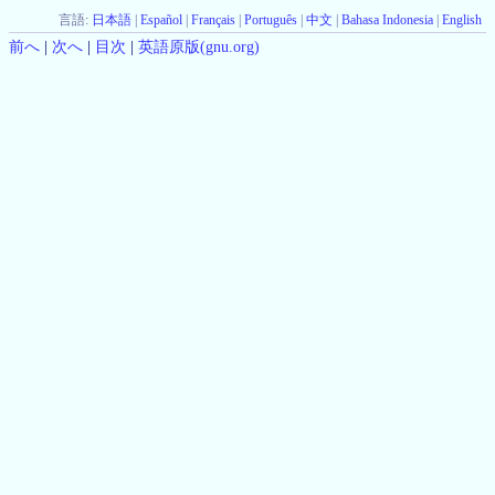
言語:
日本語
|
Español
|
Français
|
Português
|
中文
|
Bahasa Indonesia
|
English
前へ
|
次へ
|
目次
|
英語原版(gnu.org)