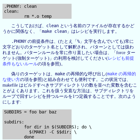
.PHONY: clean

clean:

clean
こうしておけば、
という名前のファイルが存在するかど
make clean
うかに関係なく、「
」はレシピを実行します。
.PHONY
%
の前提条件は、(たとえ「
」文字を含んでいても)常に
文字どおりのターゲット名として解釈され、パターンとしては扱わ
れません。パターンルールを常に作り直したい場合は、「force ター
ゲット(強制ターゲット)」の利用を検討してください(
レシピも前提
条件もないルール
の項を参照)。
make
make
偽りのターゲットは、
の再帰的な呼び出し(
の再帰的
な使い方
の項を参照)と組み合わせても便利です。この状況では、
makefile はビルドすべきサブディレクトリの数を並べた変数を含むこ
とがよくあります。これを扱う安直な方法は、サブディレクトリを
ループで回すレシピを持つルールを1つ定義することです。次のよう
にします:
SUBDIRS = foo bar baz

subdirs:

        for dir in $(SUBDIRS); do \

          $(MAKE) -C $$dir; \
