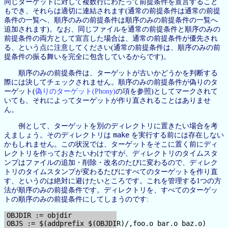
同じターゲットに対して複数行にわたって前提条件を宣言すること
もでき、それらは適切に連結されます(通常の前提条件は通常の前提
条件の一覧へ、順序のみの前提条件は順序のみの前提条件の一覧へ
追加されます)。なお、同じファイルを通常の前提条件と順序のみの
前提条件の両方として宣言した場合は、通常の前提条件が優先され
る、という点に注意してください(通常の前提条件は、順序のみの前
提条件の振る舞いを完全に包含しているからです)。
順序のみの前提条件は、ターゲットが古いかどうかを判断する
際には決してチェックされません。順序のみの前提条件が偽りのタ
ーゲット(
偽りのターゲット(Phony)
の項を参照)としてマークされて
いても、それによってターゲットが作り直されることはありませ
ん。
例として、ターゲットを別のディレクトリに置きたい場合を考
make
えましょう。そのディレクトリは
を実行する前には存在しない
かもしれません。この状況では、ターゲットをそこに置く前にディ
レクトリを作っておきたいわけですが、ディレクトリのタイムスタ
ンプはファイルの追加・削除・改名のたびに変わるので、ディレク
トリのタイムスタンプが変わるたびにすべてのターゲットを作り直
す、というのは絶対に避けたいところです。これを管理する1つの方
法が順序のみの前提条件です。ディレクトリを、すべてのターゲッ
トの順序のみの前提条件にしてしまうのです:
OBJDIR := objdir

OBJS := $(addprefix $(OBJDIR)/,foo.o bar.o baz.o)
