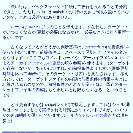
長い行は、バックスラッシュに続けて改行を入れることで分割
make
できます。ただし
は makefile の1行の長さに制限を設けていな
いので、これは必須ではありません。
make
ルールは
に2つのことを伝えます。すなわち、ターゲット
がいつ古くなるか(更新が必要になるか)と、必要なときにどう更新す
るか、です。
古くなっているかどうかの判断基準は、
prerequisites
(前提条件)を
使って指定します。前提条件は、スペースで区切ったファイル名か
らなります。(ここでもワイルドカードや、アーカイブメンバ(
makeに
よるアーカイブファイルの更新
の項を参照)を使えます。)ターゲット
が存在しないか、あるいはいずれかの前提条件よりも古い(最終更新
時刻を比べて)場合に、そのターゲットは古いと見なされます。考え
方としては、ターゲットファイルの内容は前提条件の情報をもとに
計算されるものなので、前提条件のどれかが変われば、既存のター
ゲットファイルの内容はもう正しいとは限らなくなる、ということ
です。
どう更新するかは
recipe
(レシピ)で指定します。これはシェル(通
sh
常は「
」)によって実行される1行以上のコマンドですが、いくつ
かの追加機能が備わっています(
ルール内でのレシピの書き方
の項を
参照)。