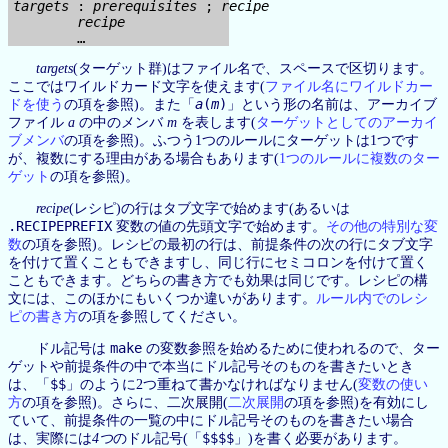
targets
 : 
prerequisites
 ; 
recipe
recipe
targets
(ターゲット群)はファイル名で、スペースで区切ります。
ここではワイルドカード文字を使えます(
ファイル名にワイルドカー
a
(
m
)
ドを使う
の項を参照)。また「
」という形の名前は、アーカイブ
ファイル
a
の中のメンバ
m
を表します(
ターゲットとしてのアーカイ
ブメンバ
の項を参照)。ふつう1つのルールにターゲットは1つです
が、複数にする理由がある場合もあります(
1つのルールに複数のター
ゲット
の項を参照)。
recipe
(レシピ)の行はタブ文字で始めます(あるいは
.RECIPEPREFIX
変数の値の先頭文字で始めます。
その他の特別な変
数
の項を参照)。レシピの最初の行は、前提条件の次の行にタブ文字
を付けて置くこともできますし、同じ行にセミコロンを付けて置く
こともできます。どちらの書き方でも効果は同じです。レシピの構
文には、このほかにもいくつか違いがあります。
ルール内でのレシ
ピの書き方
の項を参照してください。
make
ドル記号は
の変数参照を始めるために使われるので、ター
ゲットや前提条件の中で本当にドル記号そのものを書きたいとき
$$
は、「
」のように2つ重ねて書かなければなりません(
変数の使い
方
の項を参照)。さらに、二次展開(
二次展開
の項を参照)を有効にし
ていて、前提条件の一覧の中にドル記号そのものを書きたい場合
$$$$
は、実際には
4つ
のドル記号(「
」)を書く必要があります。