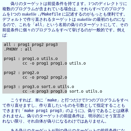
偽りのターゲットは前提条件を持てます。1つのディレクトリに
複数のプログラムが含まれている場合は、それらすべてのプログラ
./Makefile
ムを1つの makefile
に記述するのがもっとも便利です。
デフォルトで作り直されるターゲットは makefile の最初のものにな
all
るので、これを「
」という名前の偽りのターゲットにして、その
前提条件に個々のプログラムをすべて挙げるのが一般的です。例え
ば:
all : prog1 prog2 prog3

.PHONY : all

prog1 : prog1.o utils.o

        cc -o prog1 prog1.o utils.o

prog2 : prog2.o

        cc -o prog2 prog2.o

prog3 : prog3.o sort.o utils.o

make
こうすれば、単に「
」と打つだけで3つのプログラムをすべ
て作り直せますし、作り直したいものを引数として指定することも
make prog1 prog3
できます(「
」のように)。偽りであることは継承
されません。偽りのターゲットの前提条件は、明示的にそう宣言さ
れない限り、それ自体が偽りになるわけではありません。
ある偽りのターゲットが別の偽りのターゲットの前提条件にな