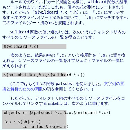
wildcard
ルールでのワイルドカード展開と同様に、
関数の結果
もソートされます。ただしこれも、個々の式が別々にソートされま
$(wildcard *.c *.h)
.c
す。したがって「
」は、「
」にマッチす
.h
るすべてのファイル(ソート済み)に続いて、「
」にマッチするすべ
てのファイル(ソート済み)へと展開されます。
wildcard
関数の使い道の1つは、次のようにディレクトリ内の
すべての C ソースファイルの一覧を得ることです:
.c
.o
次のように、結果の中の「
」という接尾辞を「
」に置き換
えれば、C ソースファイルの一覧をオブジェクトファイルの一覧に
変えられます:
patsubst
(ここではもう1つの関数
を使いました。
文字列の置
換と解析のための関数
の項を参照してください。)
したがって、ディレクトリ内のすべての C ソースファイルをコ
ンパイルしてリンクする makefile は、次のように書けます:
objects := $(patsubst %.c,%.o,$(wildcard *.c))

foo : $(objects)
