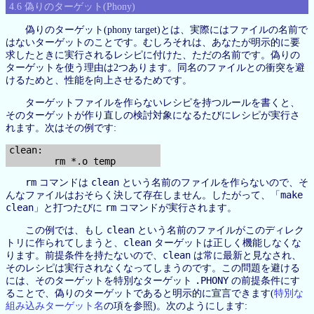
4.6 偽りのターゲット(Phony)
偽りのターゲット(phony target)とは、実際にはファイルの名前で
はないターゲットのことです。むしろそれは、あなたが明示的に要
求したときに実行されるレシピに付けた、ただの名前です。偽りの
ターゲットを使う理由は2つあります。同名のファイルとの衝突を避
けるためと、性能を向上させるためです。
ターゲットファイルを作らないレシピを持つルールを書くと、
そのターゲットが作り直しの検討対象になるたびにレシピが実行さ
れます。次はその例です:
clean:

rm
clean
コマンドは
という名前のファイルを作らないので、そ
make
んなファイルはおそらく決して存在しません。したがって、「
clean
rm
」と打つたびに
コマンドが実行されます。
clean
この例では、もし
という名前のファイルがこのディレク
clean
トリに作られてしまうと、
ターゲットは正しく機能しなくな
clean
ります。前提条件を持たないので、
は常に最新と見なされ、
そのレシピは実行されなくなってしまうのです。この問題を避ける
.PHONY
には、そのターゲットを特別なターゲット
の前提条件にす
ることで、偽りのターゲットであると明示的に宣言できます(
特別な
組み込みターゲット名
の項を参照)。次のようにします: