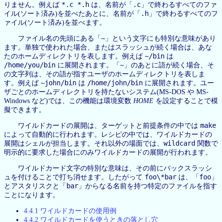
*.c *.h
.c
りません。例えば
は、名前が「
」で終わるすべてのファ
.h
イル(ソート済み)を並べたあとに、名前が「
」で終わるすべてのフ
ァイル(ソート済み)を並べます。
~
ファイル名の先頭にある「
」という文字にも特別な意味があり
ます。単独で使われた場合、またはスラッシュが続く場合は、あな
~/bin
たのホームディレクトリを表します。例えば
は
/home/you/bin
~
に展開されます。「
」のあとに語が続く場合、そ
の文字列は、その語が指すユーザのホームディレクトリを表しま
~john/bin
/home/john/bin
す。例えば
は
に展開されます。ユー
ザごとのホームディレクトリを持たないシステム(MS-DOS や MS-
Windows など)では、この機能は環境変数
HOME
を設定することで模
擬できます。
make
ワイルドカードの展開は、ターゲットと前提条件の中では
によって自動的に行われます。レシピの中では、ワイルドカードの
wildcard
展開はシェルが担当します。それ以外の場面では、
関数で
明示的に要求した場合にのみワイルドカードの展開が行われます。
ワイルドカード文字の特別な意味は、その前にバックスラッシ
foo\*bar
foo
ュを付けることで打ち消せます。したがって
は、「
」
bar
とアスタリスクと「
」からなる名前を持つ特定のファイルを指す
ことになります。
4.4.1 ワイルドカードの使用例
4.4.2 ワイルドカードを使うときの落とし穴