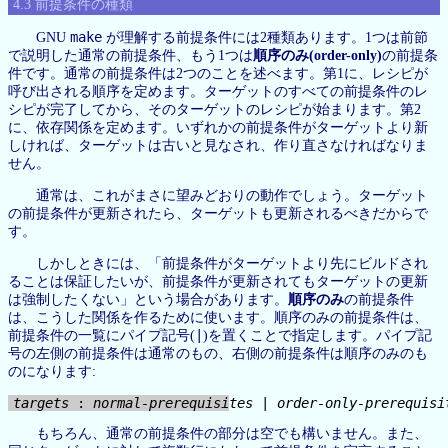
4.3 前提条件の種類
make
GNU
が理解する前提条件には2種類あります。1つは前節
で説明した通常の前提条件、もう1つは
順序のみ(order-only)
の前提条
件です。通常の前提条件は2つのことを述べます。第1に、レシピが
呼び出される順序を定めます。ターゲットのすべての前提条件のレ
シピが完了してから、そのターゲットのレシピが始まります。第2
に、依存関係を定めます。いずれかの前提条件がターゲットより新
しければ、ターゲットは古いと見なされ、作り直さなければなりま
せん。
通常は、これがまさに望みどおりの動作でしょう。ターゲット
の前提条件が更新されたら、ターゲットも更新されるべきだからで
す。
しかしときには、「前提条件がターゲットより先にビルドされ
ることは保証したいが、前提条件が更新されてもターゲットの更新
は強制したくない」という場合があります。
順序のみ
の前提条件
は、こうした関係を作るために使います。順序のみの前提条件は、
|
前提条件の一覧にパイプ記号(
)を置くことで指定します。パイプ記
号の左側の前提条件は通常のもの、右側の前提条件は順序のみのも
のになります:
targets
 : 
normal-prerequisites
 | 
order-only-prerequisi
もちろん、通常の前提条件の部分は空でも構いません。また、