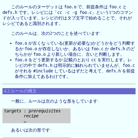
foo.o
foo.c
このルールのターゲットは
で、前提条件は
と
defs.h
cc -c -g foo.c
です。レシピには「
」という1つのコマン
ドが入っています。レシピの行はタブ文字で始めることで、それが
レシピであると識別されます。
このルールは、次の2つのことを述べています:
foo.o
が古くなっている(更新が必要な)かどうかをどう判断す
foo.o
foo.c
defs.h
るか:
が存在しないか、あるいは
か
のど
foo.o
ちらかが
より新しい場合に、古いと判断します。
foo.o
cc
をどう更新するか:記載のとおり
を実行します。レ
defs.h
foo.c
シピの中で
は明示的に触れられていませんが、
#include
defs.h
がそれを
しているはずだと考えて、
を前提
条件に加えてあるわけです。
4.2 ルールの構文
一般に、ルールは次のような形をしています:
targets
 : 
prerequisites
recipe
あるいは次の形です: