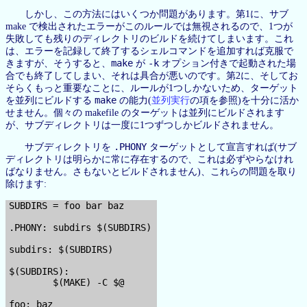
しかし、この方法にはいくつか問題があります。第1に、サブ
make で検出されたエラーがこのルールでは無視されるので、1つが
失敗しても残りのディレクトリのビルドを続けてしまいます。これ
は、エラーを記録して終了するシェルコマンドを追加すれば克服で
make
-k
きますが、そうすると、
が
オプション付きで起動された場
合でも終了してしまい、それは具合が悪いのです。第2に、そしてお
そらくもっと重要なことに、ルールが1つしかないため、ターゲット
make
を並列にビルドする
の能力(
並列実行
の項を参照)を十分に活か
せません。個々の makefile のターゲットは並列にビルドされます
が、サブディレクトリは一度に1つずつしかビルドされません。
.PHONY
サブディレクトリを
ターゲットとして宣言すれば(サブ
ディレクトリは明らかに常に存在するので、これは必ずやらなけれ
ばなりません。さもないとビルドされません)、これらの問題を取り
除けます:
SUBDIRS = foo bar baz

.PHONY: subdirs $(SUBDIRS)

subdirs: $(SUBDIRS)

$(SUBDIRS):

        $(MAKE) -C $@
