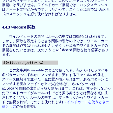
ッシュもサポートします。しかし、このサポートはワイルドカード
展開には
及びません
。ワイルドカード展開では、バックスラッシュ
はクォート文字だからです。したがって、こうした場面では Unix 形
式のスラッシュを
必ず
使わなければなりません。
4.4.3 wildcard 関数
ワイルドカードの展開はルールの中では自動的に行われます。
しかし、変数を設定するときや関数の引数の中では、ワイルドカー
ドの展開は通常は行われません。そうした場所でワイルドカードの
wildcard
展開をしたいときは、次のように
関数を使う必要があり
ます:
$(wildcard 
pattern
この文字列を makefile のどこで使っても、与えられたファイル
名パターンのいずれかにマッチする、実在するファイルの名前を、
スペース区切りで並べた一覧に置き換えられます。あるパターンに
マッチする実在ファイルが1つもなければ、そのパターンは
wildcard
関数の出力から取り除かれます。これは、マッチしなかっ
たワイルドカードがルールの中でどう振る舞うかとは異なる点に注
意してください。ルールの中では、マッチしなかったワイルドカー
ドは無視されず、そのまま使われます(
ワイルドカードを使うときの
落とし穴
の項を参照)。