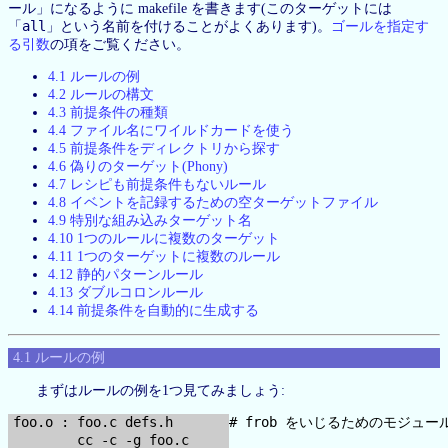
ール」になるように makefile を書きます(このターゲットには
all
「
」という名前を付けることがよくあります)。
ゴールを指定す
る引数
の項をご覧ください。
4.1 ルールの例
4.2 ルールの構文
4.3 前提条件の種類
4.4 ファイル名にワイルドカードを使う
4.5 前提条件をディレクトリから探す
4.6 偽りのターゲット(Phony)
4.7 レシピも前提条件もないルール
4.8 イベントを記録するための空ターゲットファイル
4.9 特別な組み込みターゲット名
4.10 1つのルールに複数のターゲット
4.11 1つのターゲットに複数のルール
4.12 静的パターンルール
4.13 ダブルコロンルール
4.14 前提条件を自動的に生成する
4.1 ルールの例
まずはルールの例を1つ見てみましょう:
foo.o : foo.c defs.h       # frob をいじるためのモジュール