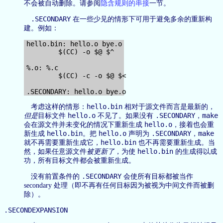
不会被自动删除。请参阅
隐含规则的串接
一节。
.SECONDARY
在一些少见的情形下可用于避免多余的重新构
建。例如：
hello.bin: hello.o bye.o

        $(CC) -o $@ $^

%.o: %.c

        $(CC) -c -o $@ $<

hello.bin
考虑这样的情形：
相对于源文件而言是最新的，
hello.o
.SECONDARY
make
但是
目标文件
不见了。如果没有
，
hello.o
会在源文件并未变化的情况下重新生成
，接着也会重
hello.bin
hello.o
.SECONDARY
make
新生成
。把
声明为
，
hello.bin
就不再需要重新生成它，
也不再需要重新生成。当
hello.bin
然，如果任意源文件
被更新了
，为使
的生成得以成
功，所有目标文件都会被重新生成。
.SECONDARY
没有前置条件的
会使所有目标都被当作
secondary 处理（即不再有任何目标因为被视为中间文件而被删
除）。
.SECONDEXPANSION