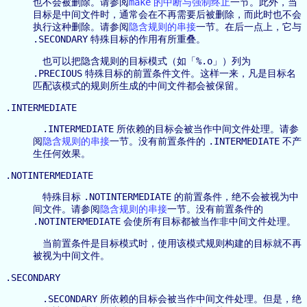
make
也不会被删除。请参阅
的中断与强制终止
一节。此外，当
目标是中间文件时，通常会在不再需要后被删除，而此时也不会
执行这种删除。请参阅
隐含规则的串接
一节。在后一点上，它与
.SECONDARY
特殊目标的作用有所重叠。
%.o
也可以把隐含规则的目标模式（如「
」）列为
.PRECIOUS
特殊目标的前置条件文件。这样一来，凡是目标名
匹配该模式的规则所生成的中间文件都会被保留。
.INTERMEDIATE
.INTERMEDIATE
所依赖的目标会被当作中间文件处理。请参
.INTERMEDIATE
阅
隐含规则的串接
一节。没有前置条件的
不产
生任何效果。
.NOTINTERMEDIATE
.NOTINTERMEDIATE
特殊目标
的前置条件，绝不会被视为中
间文件。请参阅
隐含规则的串接
一节。没有前置条件的
.NOTINTERMEDIATE
会使所有目标都被当作非中间文件处理。
当前置条件是目标模式时，使用该模式规则构建的目标就不再
被视为中间文件。
.SECONDARY
.SECONDARY
所依赖的目标会被当作中间文件处理。但是，绝