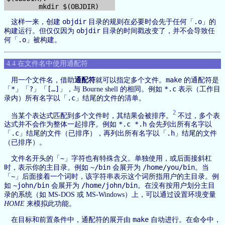
objdir
.o
这样一来，创建
目录的规则在必要时会先于任何「
」的
objdir
构建运行。但仅仅因为
目录的时间戳改变了，并不会导致任
.o
何「
」被构建。
4.4 在文件名中使用通配符
make
用一个文件名，借助
通配符
就可以指定多个文件。
的通配符是
*
?
[…]
*.c
「
」「
」「
」，与 Bourne shell 的相同。例如
表示（工作目
.c
录内）所有名字以「
」结尾的文件的清单。
2
当某个表达式匹配到多个文件时，其结果会被排序。
不过，多个表
*.c *.h
达式并不会作为整体一起排序。例如
会先列出所有名字以
.c
.h
「
」结尾的文件（已排序），再列出所有名字以「
」结尾的文件
（已排序）。
~
文件名开头的「
」字符也有特殊含义。单独使用，或后面接斜杠
~/bin
/home/you/bin
时，表示你的主目录。例如
会展开为
。当
~
「
」后面接着一个词时，该字符串表示这个词所指用户的主目录。例
~john/bin
/home/john/bin
如
会展开为
。在没有按用户划分主目
录的系统（如 MS-DOS 或 MS-Windows）上，可以通过设置环境变量
HOME
来模拟此功能。
make
在目标和前置条件中，通配符的展开由
自动进行。在命令中，