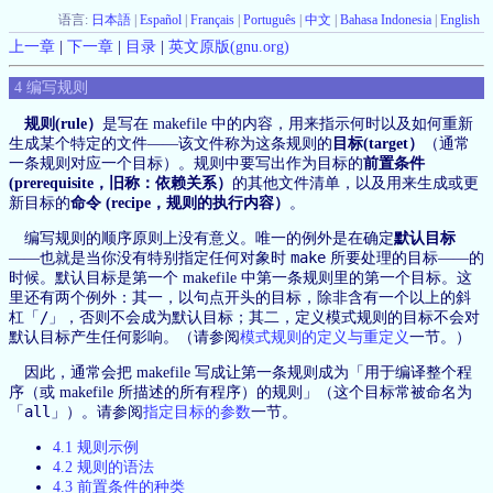
语言:
日本語
|
Español
|
Français
|
Português
|
中文
|
Bahasa Indonesia
|
English
上一章
|
下一章
|
目录
|
英文原版(gnu.org)
4 编写规则
规则(rule）
是写在 makefile 中的内容，用来指示何时以及如何重新
生成某个特定的文件——该文件称为这条规则的
目标(target）
（通常
一条规则对应一个目标）。规则中要写出作为目标的
前置条件
(prerequisite，旧称：依赖关系）
的其他文件清单，以及用来生成或更
新目标的
命令 (recipe，规则的执行内容）
。
编写规则的顺序原则上没有意义。唯一的例外是在确定
默认目标
make
——也就是当你没有特别指定任何对象时
所要处理的目标——的
时候。默认目标是第一个 makefile 中第一条规则里的第一个目标。这
里还有两个例外：其一，以句点开头的目标，除非含有一个以上的斜
/
杠「
」，否则不会成为默认目标；其二，定义模式规则的目标不会对
默认目标产生任何影响。（请参阅
模式规则的定义与重定义
一节。）
因此，通常会把 makefile 写成让第一条规则成为「用于编译整个程
序（或 makefile 所描述的所有程序）的规则」（这个目标常被命名为
all
「
」）。请参阅
指定目标的参数
一节。
4.1 规则示例
4.2 规则的语法
4.3 前置条件的种类