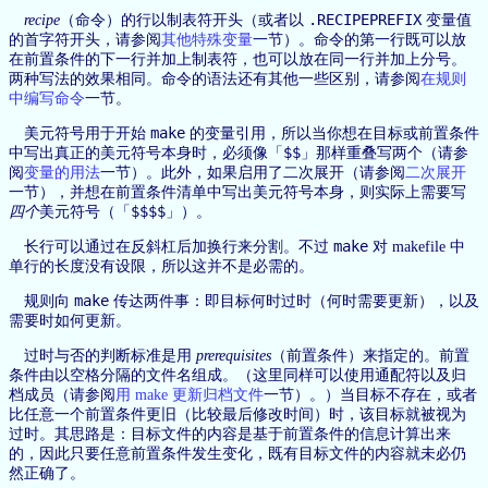
.RECIPEPREFIX
recipe
（命令）的行以制表符开头（或者以
变量值
的首字符开头，请参阅
其他特殊变量
一节）。命令的第一行既可以放
在前置条件的下一行并加上制表符，也可以放在同一行并加上分号。
两种写法的效果相同。命令的语法还有其他一些区别，请参阅
在规则
中编写命令
一节。
make
美元符号用于开始
的变量引用，所以当你想在目标或前置条件
$$
中写出真正的美元符号本身时，必须像「
」那样重叠写两个（请参
阅
变量的用法
一节）。此外，如果启用了二次展开（请参阅
二次展开
一节），并想在前置条件清单中写出美元符号本身，则实际上需要写
$$$$
四个
美元符号（「
」）。
make
长行可以通过在反斜杠后加换行来分割。不过
对 makefile 中
单行的长度没有设限，所以这并不是必需的。
make
规则向
传达两件事：即目标何时过时（何时需要更新），以及
需要时如何更新。
过时与否的判断标准是用
prerequisites
（前置条件）来指定的。前置
条件由以空格分隔的文件名组成。（这里同样可以使用通配符以及归
档成员（请参阅
用 make 更新归档文件
一节）。）当目标不存在，或者
比任意一个前置条件更旧（比较最后修改时间）时，该目标就被视为
过时。其思路是：目标文件的内容是基于前置条件的信息计算出来
的，因此只要任意前置条件发生变化，既有目标文件的内容就未必仍
然正确了。