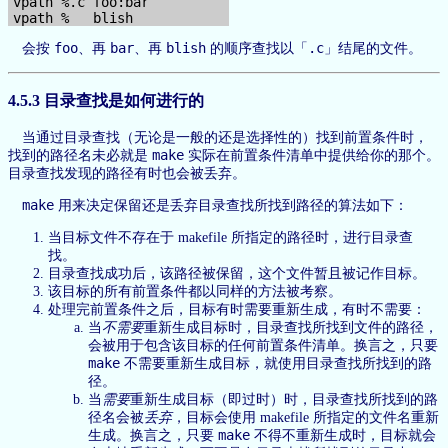
vpath %.c foo:bar

foo
bar
blish
.c
会按
、再
、再
的顺序查找以「
」结尾的文件。
4.5.3 目录查找是如何进行的
当通过目录查找（无论是一般的还是选择性的）找到前置条件时，
make
找到的路径名未必就是
实际在前置条件清单中提供给你的那个。
目录查找发现的路径有时也会被丢弃。
make
用来决定保留还是丢弃目录查找所找到路径的算法如下：
当目标文件不存在于 makefile 所指定的路径时，进行目录查
找。
目录查找成功后，该路径被保留，这个文件暂且被记作目标。
该目标的所有前置条件都以同样的方法被考察。
处理完前置条件之后，目标有时需要重新生成，有时不需要：
当
不需要
重新生成目标时，目录查找所找到文件的路径，
会被用于包含该目标的任何前置条件清单。换言之，只要
make
不需要重新生成目标，就使用目录查找所找到的路
径。
当
需要
重新生成目标（即过时）时，目录查找所找到的路
径名会被
丢弃
，目标会使用 makefile 所指定的文件名重新
make
生成。换言之，只要
不得不重新生成时，目标就会