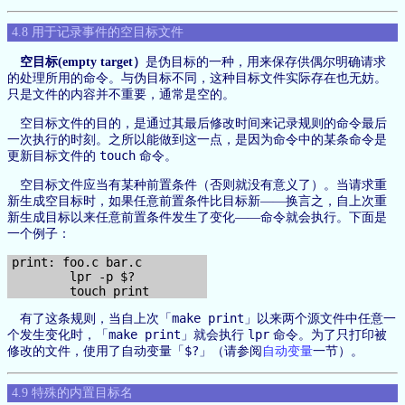
4.8 用于记录事件的空目标文件
空目标(empty target）
是伪目标的一种，用来保存供偶尔明确请求
的处理所用的命令。与伪目标不同，这种目标文件实际存在也无妨。
只是文件的内容并不重要，通常是空的。
空目标文件的目的，是通过其最后修改时间来记录规则的命令最后
一次执行的时刻。之所以能做到这一点，是因为命令中的某条命令是
touch
更新目标文件的
命令。
空目标文件应当有某种前置条件（否则就没有意义了）。当请求重
新生成空目标时，如果任意前置条件比目标新——换言之，自上次重
新生成目标以来任意前置条件发生了变化——命令就会执行。下面是
一个例子：
print: foo.c bar.c

        lpr -p $?

make print
有了这条规则，当自上次「
」以来两个源文件中任意一
make print
lpr
个发生变化时，「
」就会执行
命令。为了只打印被
$?
修改的文件，使用了自动变量「
」（请参阅
自动变量
一节）。
4.9 特殊的内置目标名