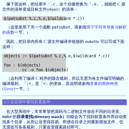
.c
.o
像下面这样，把结果中「
」这个后缀替换为「
」，就能把 C 源
文件的清单变成目标文件(object）的清单：
patsubst
（这里使用了另一个函数
。请参阅
用于字符串替换与解析
的函数
一节。）
因此，把目录内所有 C 源文件编译并链接的 makefile 可以写成下面
这样：
objects := $(patsubst %.c,%.o,$(wildcard *.c))

foo : $(objects)

（这利用了编译 C 程序的隐含规则，所以无需为各文件编写明确的
:=
=
编译规则。「
」是「
」的变体，其说明请参阅
变量的两种种类
(flavor)
一节。）
4.5 在目录中查找前置条件
在大型系统中，常常希望把源码与二进制文件放在不同的目录里。
make
的
目录查找(directory search）
功能会为了找到前置条件而自动查
找多个目录，从而让这变得容易。即便在目录之间重新摆放文件，也
无需改写各条规则，只要改变搜索路径即可。