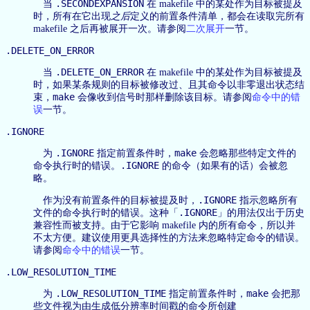
.SECONDEXPANSION
当
在 makefile 中的某处作为目标被提及
时，所有在它出现
之后
定义的前置条件清单，都会在读取完所有
makefile 之后再被展开一次。请参阅
二次展开
一节。
.DELETE_ON_ERROR
.DELETE_ON_ERROR
当
在 makefile 中的某处作为目标被提及
时，如果某条规则的目标被修改过、且其命令以非零退出状态结
make
束，
会像收到信号时那样删除该目标。请参阅
命令中的错
误
一节。
.IGNORE
.IGNORE
make
为
指定前置条件时，
会忽略那些特定文件的
.IGNORE
命令执行时的错误。
的命令（如果有的话）会被忽
略。
.IGNORE
作为没有前置条件的目标被提及时，
指示忽略所有
.IGNORE
文件的命令执行时的错误。这种「
」的用法仅出于历史
兼容性而被支持。由于它影响 makefile 内的所有命令，所以并
不太方便。建议使用更具选择性的方法来忽略特定命令的错误。
请参阅
命令中的错误
一节。
.LOW_RESOLUTION_TIME
.LOW_RESOLUTION_TIME
make
为
指定前置条件时，
会把那
些文件视为由生成低分辨率时间戳的命令所创建