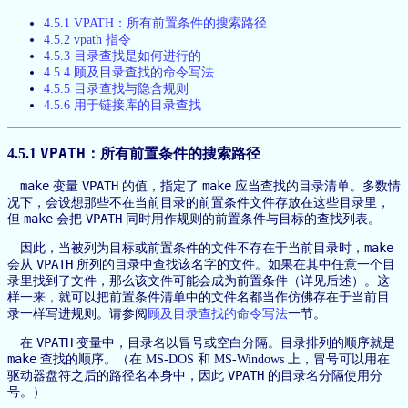
4.5.1 VPATH：所有前置条件的搜索路径
4.5.2 vpath 指令
4.5.3 目录查找是如何进行的
4.5.4 顾及目录查找的命令写法
4.5.5 目录查找与隐含规则
4.5.6 用于链接库的目录查找
4.5.1
VPATH
：所有前置条件的搜索路径
make
VPATH
make
变量
的值，指定了
应当查找的目录清单。多数情
况下，会设想那些不在当前目录的前置条件文件存放在这些目录里，
make
VPATH
但
会把
同时用作规则的前置条件与目标的查找列表。
make
因此，当被列为目标或前置条件的文件不存在于当前目录时，
VPATH
会从
所列的目录中查找该名字的文件。如果在其中任意一个目
录里找到了文件，那么该文件可能会成为前置条件（详见后述）。这
样一来，就可以把前置条件清单中的文件名都当作仿佛存在于当前目
录一样写进规则。请参阅
顾及目录查找的命令写法
一节。
VPATH
在
变量中，目录名以冒号或空白分隔。目录排列的顺序就是
make
查找的顺序。（在 MS-DOS 和 MS-Windows 上，冒号可以用在
VPATH
驱动器盘符之后的路径名本身中，因此
的目录名分隔使用分
号。）