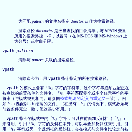
为匹配
pattern
的文件名指定
directories
作为搜索路径。
VPATH
搜索路径
directories
是应当查找的目录清单，与
变量
所用的搜索路径一样，以冒号（在 MS-DOS 和 MS-Windows 上
为分号）或空白分隔。
vpath
pattern
清除与
pattern
关联的搜索路径。
vpath
vpath
清除迄今为止用
指令指定的所有搜索路径。
vpath
%
的模式是含有「
」字符的字符串。这个字符串必须匹配正在
%
被查找的前置条件的文件名。「
」字符匹配零个或多个任意字符的字
符串（与模式规则相同。请参阅
模式规则的定义与重定义
一节）。例
%.h
.h
%
如
匹配以
结尾的文件。（在没有「
」的情况下，模式必须与
前置条件完全一致，但这很少有用。）
vpath
%
\
指令的模式中的「
」字符，可以在前面加反斜杠（「
」）
%
来引用。引用「
」字符的反斜杠本身，可以再叠加反斜杠来引用。引
%
用「
」字符或另一个反斜杠的反斜杠，会在模式与文件名比较之前被