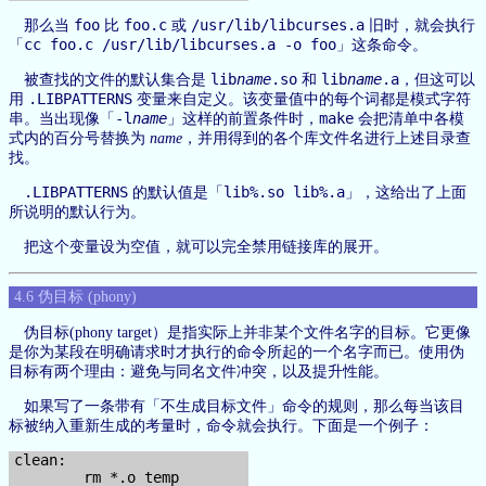
foo
foo.c
/usr/lib/libcurses.a
那么当
比
或
旧时，就会执行
cc foo.c /usr/lib/libcurses.a -o foo
「
」这条命令。
lib
name
.so
lib
name
.a
被查找的文件的默认集合是
和
，但这可以
.LIBPATTERNS
用
变量来自定义。该变量值中的每个词都是模式字符
-l
name
make
串。当出现像「
」这样的前置条件时，
会把清单中各模
式内的百分号替换为
name
，并用得到的各个库文件名进行上述目录查
找。
.LIBPATTERNS
lib%.so lib%.a
的默认值是「
」，这给出了上面
所说明的默认行为。
把这个变量设为空值，就可以完全禁用链接库的展开。
4.6 伪目标 (phony)
伪目标(phony target）是指实际上并非某个文件名字的目标。它更像
是你为某段在明确请求时才执行的命令所起的一个名字而已。使用伪
目标有两个理由：避免与同名文件冲突，以及提升性能。
如果写了一条带有「不生成目标文件」命令的规则，那么每当该目
标被纳入重新生成的考量时，命令就会执行。下面是一个例子：
clean:
