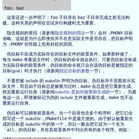
foo
baz
这里还进一步声明了：
子目录在
子目录完成之前无法构
建。这种关系的声明在尝试并行构建时尤为重要。
.PHONY
隐含规则的查找（请参阅
隐含规则的用法
一节）会对
目标
省略。这就是为什么即便你并不在意实际文件是否存在，把目标声明
.PHONY
为
在性能上也有好处的原因。
伪目标不应成为实际存在的目标文件的前置条件。如果那样做了，
make
每当
考量该文件时，伪目标的命令就会执行。只要伪目标没有成
为实际目标的前置条件，伪目标的命令就只会在该伪目标是被指定的
目标(goal）时才执行（请参阅
指定目标的参数
一节）。
不要把被 include 的 makefile 声明为伪目标。伪目标并不意图表示实
make
际文件，而且由于目标总是被视为过时，
会总是把它重新生成、
然后重新运行自身（请参阅
makefile 是如何被重新生成的
一节）。为避
make
免这一点，即便被标记为伪的 include 文件被重新生成，
也不会
重新运行自身。
伪目标可以拥有前置条件。当一个目录包含多个程序时，把它们全
./Makefile
部写进一个 makefile
中是最方便的。由于默认被重新生
成的目标是 makefile 中的第一个，所以一般会把它设为一个名为
all
「
」的伪目标，并在其前置条件中列出所有的各个程序。例如：