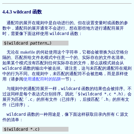
4.4.3 wildcard 函数
通配符的展开在规则中是自动进行的。但在设置变量时或函数的参
数中，通配符的展开通常不会进行。想在那些地方进行通配符展开
wildcard
时，需要像下面这样使用
函数：
$(wildcard 
pattern
无论在 makefile 的何处使用这个字符串，它都会被替换为以空格分
隔的、匹配所给文件名模式中任意一个的、实际存在的文件名清单。
如果某个模式没有匹配到任何实际存在的文件，那么该模式就会从
wildcard
函数的输出中被去掉。请注意，这与未匹配的通配符在规则
中的行为不同。在规则中，未匹配的通配符不会被忽略，而是原样使
用（请参阅
使用通配符时的陷阱
一节）。
wildcard
与规则中的通配符展开一样，
函数的结果也会被排序。不
$(wildcard *.c *.h)
过这同样是每个表达式分别排序。因此「
」会
.c
.h
展开为匹配「
」的所有文件（已排序），后接匹配「
」的所有文
件（已排序）。
wildcard
函数的一种用途是，像下面这样获取目录内所有 C 源文
件的清单：