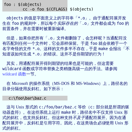
foo : $(objects)

objects
*.o
的值是字面意义上的字符串「
」。由于通配符展开发
foo
.o
foo
生在
的规则中，所以每个
实际存在的
「
」文件都会成为
的
前置条件，并在需要时被重新编译。
.o
但是，如果你把所有「
」文件都删除了，会怎样呢？当通配符没
foo
有匹配到任何一个文件时，它会原样保留。于是
就会依赖于一个
*.o
make
名字奇怪的文件
。这样的文件多半不存在，于是
会报出「不
*.o
知道该如何生成
」的错误。这并不是你期望的行为！
其实，用通配符展开得到期望的结果也是可能的，但这需要
wildcard
函数或字符串替换之类稍微高级一点的手法。请参阅
wildcard 函数
一节。
在 Microsoft 的操作系统（MS-DOS 和 MS-Windows）上，路径名的
目录分隔使用反斜杠。如下所示：
c:/foo/bar/baz.c
c:
这与 Unix 形式的
等价（
部分就是所谓的驱
make
动器盘符）。在这些系统上运行
时，路径名中不仅支持 Unix 形
式的斜杠，也支持反斜杠。但这种支持
不及于
通配符展开。因为在通
配符展开中，反斜杠是引用字符。因此，在这类场合
必须
使用 Unix 形
式的斜杠。