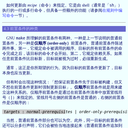
sh
如何更新由
recipe
（命令）来指定。它是由 shell（通常是「
」）
执行的一行或多行命令，但具备一些额外的功能（请参阅
在规则中编
写命令
一节）。
4.3 前置条件的种类
make
GNU
所理解的前置条件有两种。一种是上一节说明的普通前
置条件，另一种是
仅顺序 (order-only）
前置条件。普通前置条件陈述
两件事。第一，它规定命令被调用的顺序。目标的所有前置条件的命
令完成之后，该目标的命令才会开始。第二，它规定依赖关系。如果
任意前置条件比目标新，目标就被视为过时，必须重新生成。
通常，这正是你所期望的行为。因为目标的前置条件更新了，目标
本身也应当更新。
但有时会出现这种情况：「想保证前置条件先于目标被构建，但又
不想在前置条件更新时强制更新目标」。
仅顺序
前置条件就是用来建
立这种关系的。仅顺序前置条件是通过在前置条件清单中放置竖线符
|
号（
）来指定的。竖线符号左侧的前置条件是普通的，右侧的前置条
件是仅顺序的：
targets
 : 
normal-prerequisites
 | 
order-only-prerequisi
当然，普通前置条件部分也可以为空。此外，同一目标的前置条件
还可以分多行声明，它们会被恰当地连接起来（普通前置条件追加到