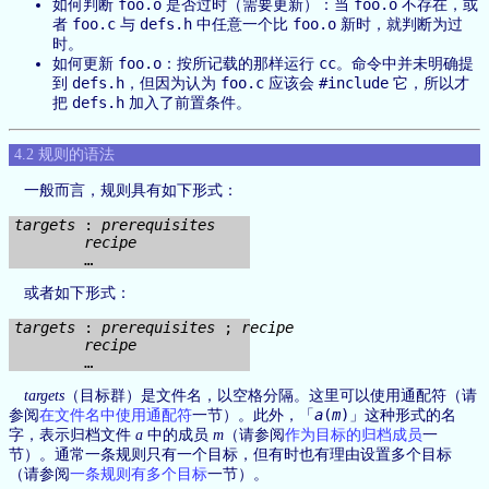
foo.o
foo.o
如何判断
是否过时（需要更新）：当
不存在，或
foo.c
defs.h
foo.o
者
与
中任意一个比
新时，就判断为过
时。
foo.o
cc
如何更新
：按所记载的那样运行
。命令中并未明确提
defs.h
foo.c
#include
到
，但因为认为
应该会
它，所以才
defs.h
把
加入了前置条件。
4.2 规则的语法
一般而言，规则具有如下形式：
targets
 : 
prerequisites
recipe
或者如下形式：
targets
 : 
prerequisites
 ; 
recipe
recipe
targets
（目标群）是文件名，以空格分隔。这里可以使用通配符（请
a
(
m
)
参阅
在文件名中使用通配符
一节）。此外，「
」这种形式的名
字，表示归档文件
a
中的成员
m
（请参阅
作为目标的归档成员
一
节）。通常一条规则只有一个目标，但有时也有理由设置多个目标
（请参阅
一条规则有多个目标
一节）。