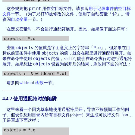
print
这条规则把
用作空目标文件。请参阅
用于记录事件的空目标
$?
文件
一节。（为了只打印被修改的文件，使用了自动变量「
」。请
参阅
自动变量
一节。）
在定义变量时，不会进行通配符展开。因此，如果像下面这样写：
objects
*.o
变量
的值就是字面意义上的字符串「
」。但如果在目
objects
标或前置条件中使用
的值，就会在那里进行通配符展开。如
objects
果在命令中使用
的值，shell 可能会在命令执行时进行通配符
objects
展开。如果想让
设置为展开后的结果，则改用下面的写法：
请参阅
wildcard 函数
一节。
4.4.2 使用通配符时的陷阱
这里来看一个因为草率地使用通配符展开，导致不按预期工作的例
foo
子。假设你想用目录内所有目标文件(object）来生成可执行文件
，
于是写成下面这样：
objects = *.o
