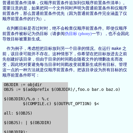
普通前置条件清单，仅顺序前置条件追加到仅顺序前置条件清单）。
需要注意的是，如果把同一个文件同时声明为普通前置条件和仅顺序
前置条件，那么普通前置条件优先（因为普通前置条件完全涵盖了仅
顺序前置条件的行为）。
在判断目标是否过时时，绝不会检查仅顺序前置条件。即使仅顺序
前置条件被标记为伪目标（请参阅
伪目标 (phony)
一节），也不会因此
导致目标被重新生成。
make
作为例子，考虑想把目标放到另一个目录的情况。在运行
之
前，该目录可能并不存在。这种情形下，你希望在把目标放进去之前
先创建好该目录，但由于目录的时间戳会随着文件的增删改名而改
变，因此绝对要避免每当目录时间戳改变就重新生成所有目标。管理
这一点的一种方法就是仅顺序前置条件。把该目录设为所有目标的仅
顺序前置条件即可：
OBJDIR := objdir

OBJS := $(addprefix $(OBJDIR)/,foo.o bar.o baz.o)

$(OBJDIR)/%.o : %.c

        $(COMPILE.c) $(OUTPUT_OPTION) $<

all: $(OBJS)

$(OBJS): | $(OBJDIR)

$(OBJDIR):
