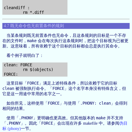
cleandiff :

4.7 既无命令也无前置条件的规则
当某条规则既无前置条件也无命令，且这条规则的目标是一个不存
make
在的文件时，
会在每次执行这条规则时，把这个目标视为已被更
新。这意味着，所有依赖于这个目标的目标都会总是执行其命令。
看个例子就明白了：
clean: FORCE

        rm $(objects)

FORCE
这里目标「
」满足上述特殊条件，所以依赖于它的目标
clean
FORCE
被强制执行命令。「
」这个名字本身没有特殊含义，但
它是这一用途中常用的名字之一。
FORCE
.PHONY: clean
如你所见，这样使用「
」与使用「
」会得到
相同的结果。
.PHONY
make
使用「
」更明确也更高效。但其他版本的
并不支持
.PHONY
FORCE
「
」。因此「
」会出现在许多 makefile 中。请参阅
伪目
标 (phony)
一节。