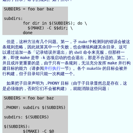
SUBDIRS = foo bar baz

subdirs:

        for dir in $(SUBDIRS); do \

          $(MAKE) -C $$dir; \

但是，这种方法有几个问题。第一，子 make 中检测到的错误会被这
条规则忽略，因此就算其中一个失败，也会继续构建其余目录。这可
以通过追加一条「记录错误并退出」的 shell 命令来克服，但那样一
make
-k
来，即便
是带
选项启动的也会退出，那是不合适的。第二，
make
并且或许更重要的是，由于只有一条规则，无法充分发挥
并行构
建目标的能力（请参阅
并行执行
一节）。各个 makefile 的目标会被并
行构建，但子目录却只能一次构建一个。
.PHONY
如果把子目录声明为
目标（由于子目录显然总是存在，这
是必须做的，否则它们不会被构建），就能消除这些问题：
SUBDIRS = foo bar baz

.PHONY: subdirs $(SUBDIRS)

subdirs: $(SUBDIRS)

$(SUBDIRS):

        $(MAKE) -C $@
