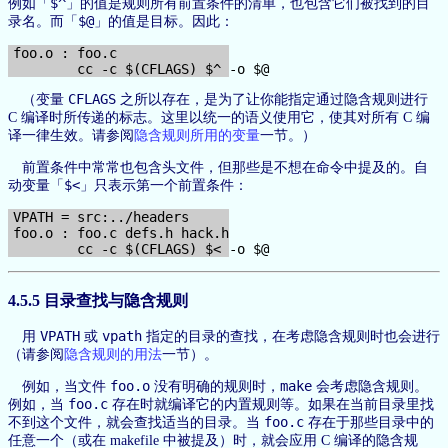
$^
例如「
」的值是规则所有前置条件的清单，也包含它们被找到的目
$@
录名。而「
」的值是目标。因此：
foo.o : foo.c

CFLAGS
（变量
之所以存在，是为了让你能指定通过隐含规则进行
C 编译时所传递的标志。这里以统一的语义使用它，使其对所有 C 编
译一律生效。请参阅
隐含规则所用的变量
一节。）
前置条件中常常也包含头文件，但那些是不想在命令中提及的。自
$<
动变量「
」只表示第一个前置条件：
VPATH = src:../headers

foo.o : foo.c defs.h hack.h

4.5.5 目录查找与隐含规则
VPATH
vpath
用
或
指定的目录的查找，在考虑隐含规则时也会进行
（请参阅
隐含规则的用法
一节）。
foo.o
make
例如，当文件
没有明确的规则时，
会考虑隐含规则。
foo.c
例如，当
存在时就编译它的内置规则等。如果在当前目录里找
foo.c
不到这个文件，就会查找适当的目录。当
存在于那些目录中的
任意一个（或在 makefile 中被提及）时，就会应用 C 编译的隐含规