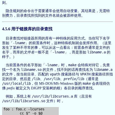
则。
隐含规则的命令出于需要通常会使用自动变量。其结果是，无需特
别费力，目录查找所找到的文件名就会被原样使用。
4.5.6 用于链接库的目录查找
目录查找对链接器所用的库有一种特殊的应用方式。当你写下名字
-l
name
形如「
」的前置条件时，这种特殊机制就会发挥作用。（这里
发生了某种不寻常的事，可以从这一点看出：前置条件通常是文件的
-l
name
lib
name
.a
名字，而库的
文件名
一般不是「
」，而是形如
的
样子。）
-l
name
make
当前置条件的名字形如「
」时，
会特殊对待它，先查
lib
name
.so
lib
name
.a
找一个名为
的文件，找不到的话再查找名为
vpath
VPATH
的文件，按当前目录、匹配的
搜索路径与
搜索路径所指
/lib
/usr/lib
prefix
/lib
定的目录、然后是
、
、
（通常是
/usr/local/lib
make
，但 MS-DOS/MS-Windows 版的
会表现得仿
佛
prefix
被定义为 DJGPP 安装树的根）各目录的顺序查找。
/usr/lib/libcurses.a
例如，系统上有
库（且没有
/usr/lib/libcurses.so
文件）时，
foo : foo.c -lcurses
