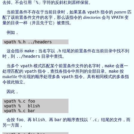
%
去掉。不会引用「
」字符的反斜杠则原样保留。
vpath
当前置条件不存在于当前目录时，如果某条
指令的
pattern
匹
VPATH
配了该前置条件文件的名字，那么该指令的
directories
会与
变
量的目录一样（并且先于它）被查找。
例如，
make
.h
这会指示
：当名字以
结尾的前置条件在当前目录中找不到
../headers
时，到
目录中查找。
vpath
make
当多个
模式匹配某个前置条件文件的名字时，
会逐一
vpath
make
处理匹配的
指令，查找各指令中所列的全部目录。
按
vpath
makefile 中出现的顺序处理多条
指令。具有相同模式的多条指
令彼此独立。
因此，
vpath %.c foo

vpath %   blish

foo
blish
bar
.c
会按
、再
、再
的顺序查找以「
」结尾的文件，而
另一方面，