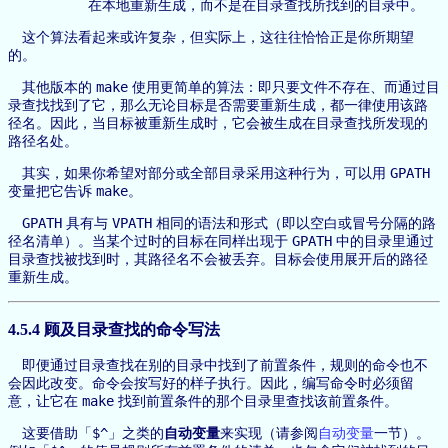
在本地重新生成，而不是在目录查找所找到的目录中。
这个算法看起来或许复杂，但实际上，这往往恰恰正是你所期望
的。
make
其他版本的
使用更简单的算法：即只要文件不存在、而通过目
录查找找到了它，那么无论目标是否需要重新生成，都一律使用该路
径名。因此，当目标被重新生成时，它会被生成在目录查找所发现的
路径名处。
GPATH
其实，如果你希望对部分或全部目录采用这种行为，可以用
make
变量把它告诉
。
GPATH
VPATH
具有与
相同的语法和形式（即以空白或冒号分隔的路
GPATH
径名清单）。当某个过时的目标在同样出现于
中的目录里通过
目录查找被找到时，其路径名不会被丢弃。目标会使用展开后的路径
重新生成。
4.5.4 顾及目录查找的命令写法
即便通过目录查找在别的目录中找到了前置条件，规则的命令也不
会因此改变。命令会按写好的样子执行。因此，编写命令时必须留
make
意，让它在
找到前置条件的那个目录里查找该前置条件。
$^
这要借助「
」之类的
自动变量
来实现（请参阅
自动变量
一节）。