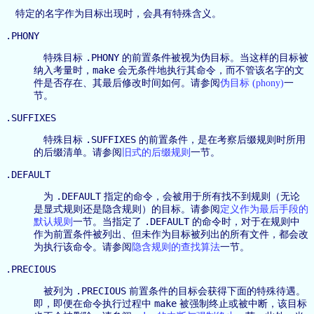
特定的名字作为目标出现时，会具有特殊含义。
.PHONY
.PHONY
特殊目标
的前置条件被视为伪目标。当这样的目标被
make
纳入考量时，
会无条件地执行其命令，而不管该名字的文
件是否存在、其最后修改时间如何。请参阅
伪目标 (phony)
一
节。
.SUFFIXES
.SUFFIXES
特殊目标
的前置条件，是在考察后缀规则时所用
的后缀清单。请参阅
旧式的后缀规则
一节。
.DEFAULT
.DEFAULT
为
指定的命令，会被用于所有找不到规则（无论
是显式规则还是隐含规则）的目标。请参阅
定义作为最后手段的
.DEFAULT
默认规则
一节。当指定了
的命令时，对于在规则中
作为前置条件被列出、但未作为目标被列出的所有文件，都会改
为执行该命令。请参阅
隐含规则的查找算法
一节。
.PRECIOUS
.PRECIOUS
被列为
前置条件的目标会获得下面的特殊待遇。
make
即，即便在命令执行过程中
被强制终止或被中断，该目标