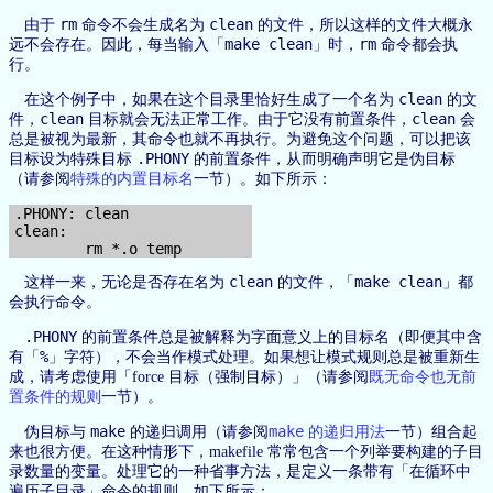
rm
clean
由于
命令不会生成名为
的文件，所以这样的文件大概永
make clean
rm
远不会存在。因此，每当输入「
」时，
命令都会执
行。
clean
在这个例子中，如果在这个目录里恰好生成了一个名为
的文
clean
clean
件，
目标就会无法正常工作。由于它没有前置条件，
会
总是被视为最新，其命令也就不再执行。为避免这个问题，可以把该
.PHONY
目标设为特殊目标
的前置条件，从而明确声明它是伪目标
（请参阅
特殊的内置目标名
一节）。如下所示：
.PHONY: clean

clean:

clean
make clean
这样一来，无论是否存在名为
的文件，「
」都
会执行命令。
.PHONY
的前置条件总是被解释为字面意义上的目标名（即便其中含
%
有「
」字符），不会当作模式处理。如果想让模式规则总是被重新生
成，请考虑使用「force 目标（强制目标）」（请参阅
既无命令也无前
置条件的规则
一节）。
make
make
伪目标与
的递归调用（请参阅
的递归用法
一节）组合起
来也很方便。在这种情形下，makefile 常常包含一个列举要构建的子目
录数量的变量。处理它的一种省事方法，是定义一条带有「在循环中
遍历子目录」命令的规则。如下所示：