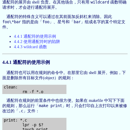
wildcard
通配符的展开由 shell 负责。在其他场合，只有用
函数明确
请求时，才会进行通配符展开。
通配符的特殊含义可以通过在其前面加反斜杠来消除。因此
foo\*bar
foo
bar
指的是由「
」、星号和「
」组成名字的某个特定文
件。
4.4.1 通配符的使用示例
4.4.2 使用通配符时的陷阱
4.4.3 wildcard 函数
4.4.1 通配符的使用示例
通配符也可以用在规则的命令中。在那里它由 shell 展开。例如，下
面是删除所有目标文件(object）的规则：
clean:

通配符在规则的前置条件中也很方便。如果在 makefile 中写下下面
make print
的规则，那么运行「
」时，只会打印自上次打印以来被修
.c
改过的「
」文件：
print: *.c

        lpr -p $?
