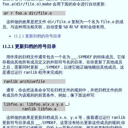
foo.a(dir/file.o)
make
,
会用下面的命令进行自动更新:
dir/file.o
file.o
这样做的效果是把文件
复制为一个名为
的成
%D
%F
员。与这种用法相关联，自动变量
和
有时会很有用。
11.2.1 更新归档的符号目录
11.2.1 更新归档的符号目录
__.SYMDEF
用作库的归档文件通常包含一个名为
的特殊成员。它保
存着由其他所有成员定义的外部符号名的目录。在你更新了其他成员
__.SYMDEF
之后，需要同时更新
，以便它能正确地概括其他成员。这
ranlib
是通过运行
程序来完成的:
ranlib 
archivefile
通常，你会把这条命令写在归档文件的规则中，并把归档文件的所
有成员作为该规则的前置条件。例如，像下面这样写:
libfoo.a: libfoo.a(x.o y.o …)

x.o
y.o
ranlib
这样做的效果是更新归档成员
、
等，接着通过运行
__.SYMDEF
更新符号目录成员
。这里没有给出更新这些成员的规则;你
多半可以把它们省略掉，交给上一节所介绍的、把文件复制到归档中