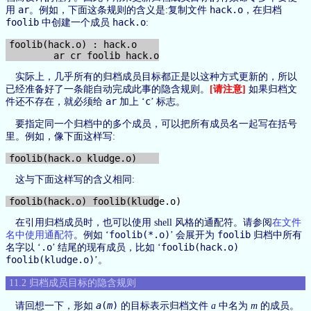
ar
hack.o
用
。例如，下面这条规则的含义是:复制文件
，在归档
foolib
hack.o
中创建一个成员
:
foolib(hack.o) : hack.o

实际上，几乎所有的归档成员目标都正是以这种方式更新的，所以
已经准备好了一条能自动完成此事的隐含规则。
[请注意]
如果归档文
ar
c
件还不存在，就必须给
加上 ‘
’ 标志。
要指定同一个归档中的多个成员，可以把所有成员名一起写在括号
里。例如，像下面这样写:
这与下面这样写的含义相同:
在引用归档成员时，也可以使用 shell 风格的通配符。请参阅
在文件
foolib(*.o)
foolib
名中使用通配符
。例如 ‘
’ 会展开为
归档中所有
.o
foolib(hack.o)
名字以 ‘
’ 结尾的现有成员，比如 ‘
foolib(kludge.o)
’。
11.2 归档成员目标的隐含规则
a
(
m
)
请回想一下，形如
的目标表示归档文件
a
中名为
m
的成员。