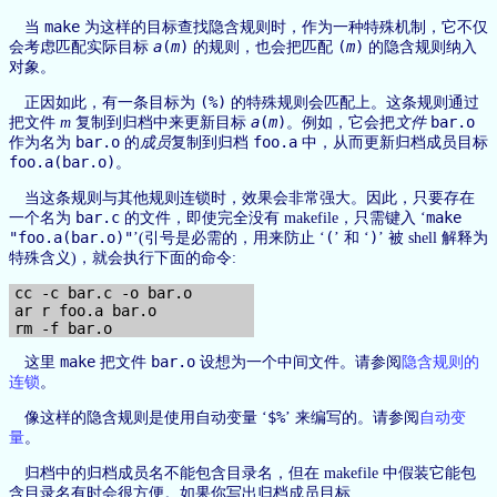
make
当
为这样的目标查找隐含规则时，作为一种特殊机制，它不仅
a
(
m
)
(
m
)
会考虑匹配实际目标
的规则，也会把匹配
的隐含规则纳入
对象。
(%)
正因如此，有一条目标为
的特殊规则会匹配上。这条规则通过
a
(
m
)
bar.o
把文件
m
复制到归档中来更新目标
。例如，它会把
文件
bar.o
foo.a
作为名为
的
成员
复制到归档
中，从而更新归档成员目标
foo.a(bar.o)
。
当这条规则与其他规则连锁时，效果会非常强大。因此，只要存在
bar.c
make
一个名为
的文件，即使完全没有 makefile，只需键入 ‘
"foo.a(bar.o)"
(
)
’(引号是必需的，用来防止 ‘
’ 和 ‘
’ 被 shell 解释为
特殊含义)，就会执行下面的命令:
cc -c bar.c -o bar.o

ar r foo.a bar.o

make
bar.o
这里
把文件
设想为一个中间文件。请参阅
隐含规则的
连锁
。
$%
像这样的隐含规则是使用自动变量 ‘
’ 来编写的。请参阅
自动变
量
。
归档中的归档成员名不能包含目录名，但在 makefile 中假装它能包
含目录名有时会很方便。如果你写出归档成员目标