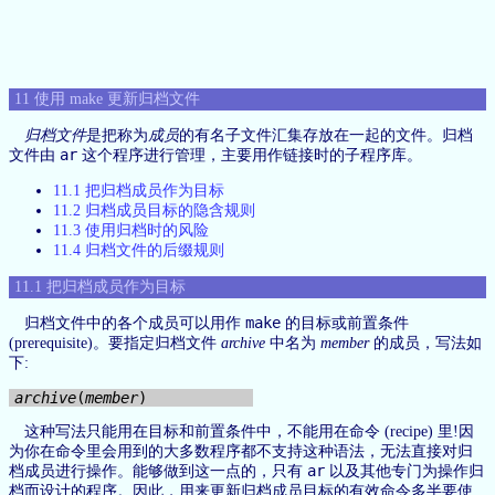
11 使用 make 更新归档文件
归档文件
是把称为
成员
的有名子文件汇集存放在一起的文件。归档
ar
文件由
这个程序进行管理，主要用作链接时的子程序库。
11.1 把归档成员作为目标
11.2 归档成员目标的隐含规则
11.3 使用归档时的风险
11.4 归档文件的后缀规则
11.1 把归档成员作为目标
make
归档文件中的各个成员可以用作
的目标或前置条件
(prerequisite)。要指定归档文件
archive
中名为
member
的成员，写法如
下:
archive
(
member
这种写法只能用在目标和前置条件中，不能用在命令 (recipe) 里!因
为你在命令里会用到的大多数程序都不支持这种语法，无法直接对归
ar
档成员进行操作。能够做到这一点的，只有
以及其他专门为操作归
档而设计的程序。因此，用来更新归档成员目标的有效命令多半要使