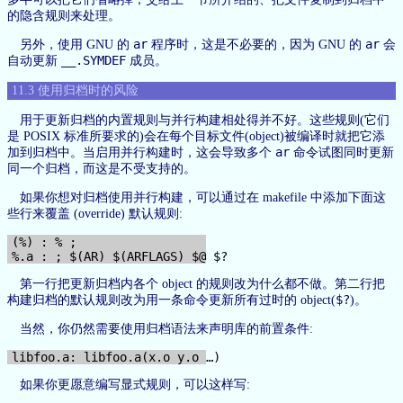
的隐含规则来处理。
ar
ar
另外，使用 GNU 的
程序时，这是不必要的，因为 GNU 的
会
__.SYMDEF
自动更新
成员。
11.3 使用归档时的风险
用于更新归档的内置规则与并行构建相处得并不好。这些规则(它们
是 POSIX 标准所要求的)会在每个目标文件(object)被编译时就把它添
ar
加到归档中。当启用并行构建时，这会导致多个
命令试图同时更新
同一个归档，而这是不受支持的。
如果你想对归档使用并行构建，可以通过在 makefile 中添加下面这
些行来覆盖 (override) 默认规则:
(%) : % ;

第一行把更新归档内各个 object 的规则改为什么都不做。第二行把
$?
构建归档的默认规则改为用一条命令更新所有过时的 object(
)。
当然，你仍然需要使用归档语法来声明库的前置条件:
如果你更愿意编写显式规则，可以这样写: