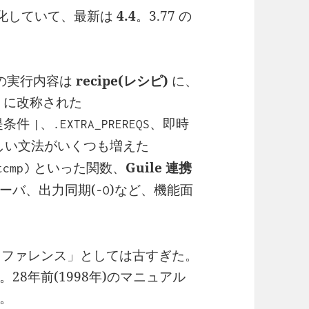
ず進化していて、最新は
4.4
。3.77 の
の実行内容は
recipe(レシピ)
に、
)
に改称された
提条件
、
、即時
|
.EXTRA_PREREQS
、新しい文法がいくつも増えた
といった関数、
Guile 連携
tcmp)
ーバ、出力同期(
)など、機能面
-O
リファレンス」としては古すぎた。
。28年前(1998年)のマニュアル
。