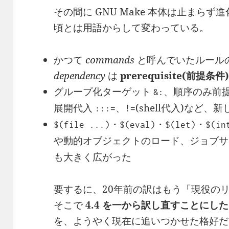
その間に GNU Make 本体は止まら
頃とは用語からして変わっている。
かつて
commands
と呼んでいたルール
dependency
は
prerequisite(前提条件
グループ化ターゲット
、順序のみ前
&:
展開代入
、
(shell代入)など
:::=
!=
・
・
・
$(file ...)
$(eval)
$(let)
$(in
や動的オブジェクトのロード、ジョブサ
も大きく広がった
要するに、20年前の訳はもう「現役の
そこで
4.4 を一から訳し直すことにした
を、ようやく現在に追いつかせた格好だ