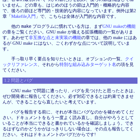
いません。どの章も、はじめのほうの節は入門的・概略的な内容
で、後ろの節ほど専門的・技術的な内容になっています。例外は第2
章「
Makefile入門
」で、こちらは全体が入門的な内容です。
make
他の
プログラムに慣れている方は、まず
GNU makeの機能
の章をご覧ください。GNU make が備える拡張機能の一覧がありま
す。あわせて
非互換な点と未実装の機能
の章では、他の make にはあ
るが GNU make にはない、ごくわずかな点について説明していま
す。
手っ取り早く要点を知りたいときは、オプションの一覧、
クイ
ックリファレンス
、それから
特別な組み込みターゲット名
の項を見
てください。
1.2 問題とバグ
GNU make で問題に遭ったり、バグを見つけたと思ったときは、
ぜひ開発者に報告してください。必ず対応できるとは約束できませ
んが、できることなら直したいと考えています。
バグを報告する前に、それが本当にバグなのかを確かめてくだ
さい。ドキュメントをもう一度よく読み直し、自分がやろうとして
いることが本当にできると書かれているかを確認しましょう。でき
るはずなのかどうかがはっきりしない場合は、その点も報告してく
ださい。それはドキュメントのバグだからです!