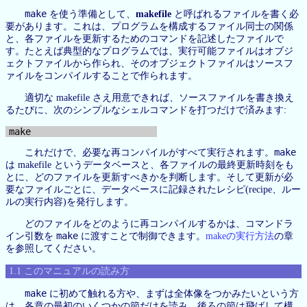
make
を使う準備として、
makefile
と呼ばれるファイルを書く必
要があります。これは、プログラムを構成するファイル同士の関係
と、各ファイルを更新するためのコマンドを記述したファイルで
す。たとえば典型的なプログラムでは、実行可能ファイルはオブジ
ェクトファイルから作られ、そのオブジェクトファイルはソースフ
ァイルをコンパイルすることで作られます。
適切な makefile さえ用意できれば、ソースファイルを書き換え
るたびに、次のシンプルなシェルコマンドを打つだけで済みます:
make
これだけで、必要な再コンパイルがすべて実行されます。
は makefile というデータベースと、各ファイルの最終更新時刻をも
とに、どのファイルを更新すべきかを判断します。そして更新が必
要なファイルごとに、データベースに記録されたレシピ(recipe、ルー
ルの実行内容)を発行します。
どのファイルをどのように再コンパイルするかは、コマンドラ
make
イン引数を
に渡すことで制御できます。
makeの実行方法
の章
を参照してください。
1.1 このマニュアルの読み方
make
に初めて触れる方や、まずは全体像をつかみたいという方
は、各章の最初のいくつかの節だけを読み、後ろの節は飛ばして構