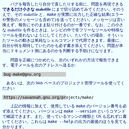
バグを報告したり自分で直したりする前に、問題を再現できる
できるだけ小さな makefile
にまで切り詰めてみてください。そのう
make
えで、その makefile と、
が実際に出力した正確な結果(エラー
や警告のメッセージも含めて)を送ってください。メッセージは言い
換えず、報告にそのまま貼り付けるのが一番です。なお、この小さ
な makefile を作るときは、レシピの中で非フリーなツールや特殊な
ツールを使わないようにしてください。たいていの場合、そういっ
たツールの動きは単純なシェルコマンドで代用できます。最後に、
自分が何を期待していたのかも必ず書き添えてください。問題が本
当にドキュメント側にあるのかを判断する手助けになります。
問題を正確につかめたら、次のいずれかの方法で報告できま
す。電子メールを次のアドレスへ送るか:
bug-make@gnu.org
あるいは、次の Web ベースのプロジェクト管理ツールを使ってく
ださい:
make
上記の情報に加えて、使用している
のバージョン番号も必
make --version
ず添えてください。バージョンは
というコマンド
で確認できます。また、使っているマシンの種類と OS も忘れずに書
make --help
いてください。これらは
の出力の最後のほうを見ても
分かります。