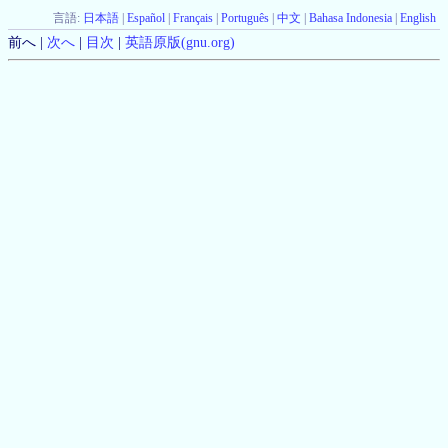
言語:
日本語
|
Español
|
Français
|
Português
|
中文
|
Bahasa Indonesia
|
English
前へ |
次へ
|
目次
|
英語原版(gnu.org)