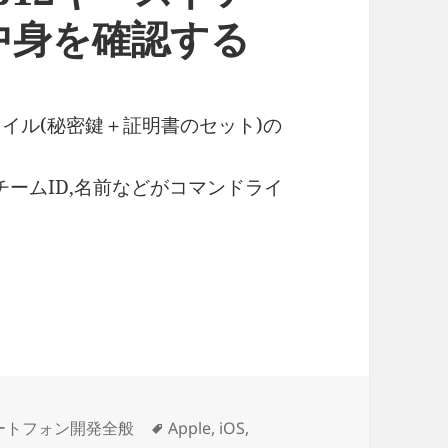
中身を確認する
ファイル(秘密鍵＋証明書のセット)の
チームID,名前などがコマンドライ
p12キーストアファイル証明書の中身を確認する
タ
ートフォン開発全般
Apple
,
iOS
,