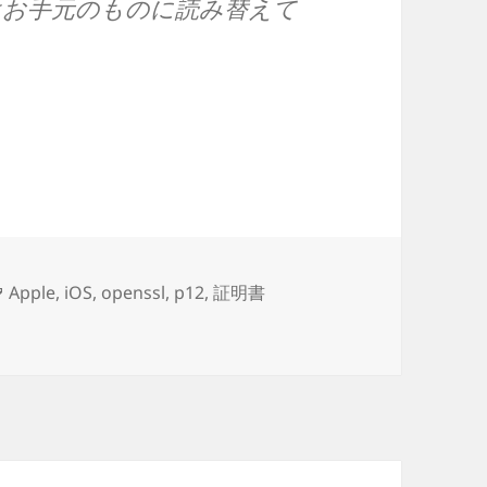
はお手元のものに読み替えて
CSR・接続を確認するコマンド総まとめ
タ
Apple
,
iOS
,
openssl
,
p12
,
証明書
するコマンド総まとめ に
グ