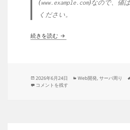
(
)なので、値
www.example.com
ください。
opensslで証明書・鍵・
続きを読む
投
カ
2026年6月24日
Web開発
,
サーバ周り
稿
opensslで証明書・鍵・CSR・接続を確認
テ
コメントを残す
日:
ゴ
リ
ー