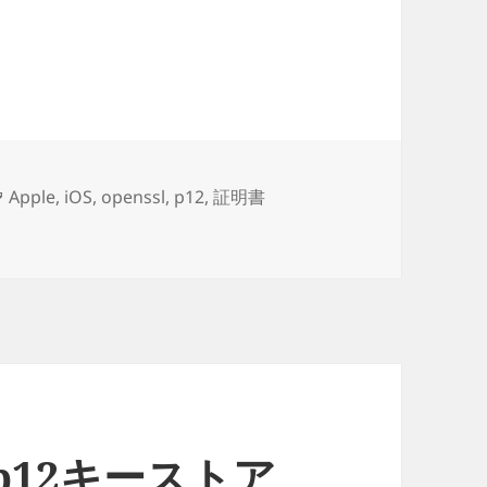
 DER / PFX(p12) / CRT / CER / KEY / CSR
タ
Apple
,
iOS
,
openssl
,
p12
,
証明書
12) / CRT / CER / KEY / CSR の違い に
グ
] .p12キーストア