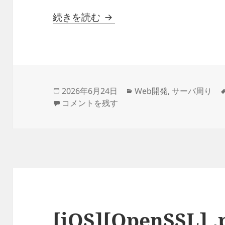
証明書ファイルの形式まとめ — PEM /
続きを読む
投
カ
2026年6月24日
Web開発
,
サーバ周り
稿
証明書ファイルの形式まとめ — PEM / DER / PFX(p
テ
コメントを残す
日:
ゴ
リ
ー
[iOS][OpenSSL