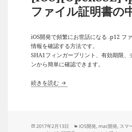
ファイル証明書の
iOS開発で頻繁にお世話になる .p12 
情報を確認する方法です。
SHA1フィンガープリント、有効期限、
ンから簡単に確認できます。
[iOS][OpenSSL] .
続きを読む
投
カ
2017年2月13日
iOS開発
,
mac開発
,
スマ