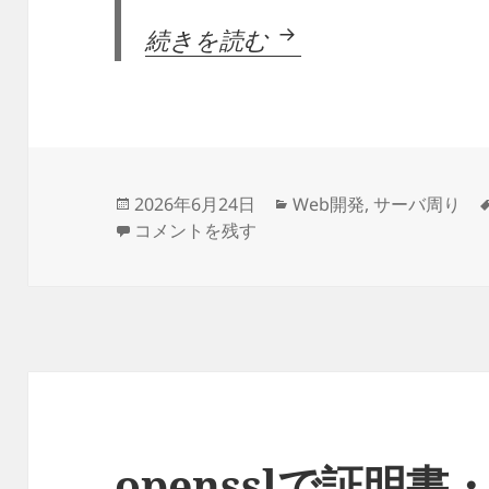
PEM ⇄ DER / CRT
続きを読む
投
カ
2026年6月24日
Web開発
,
サーバ周り
稿
PEM ⇄ DER / CRT / KEY / PFX(p12) 変換
テ
コメントを残す
日:
ゴ
リ
ー
opensslで証明書