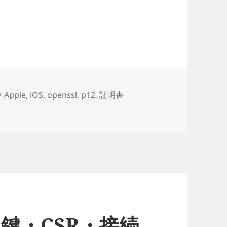
 / KEY / PFX(p12) 変換 opensslワンライナー集
タ
Apple
,
iOS
,
openssl
,
p12
,
証明書
 opensslワンライナー集 に
グ
・鍵・CSR・接続