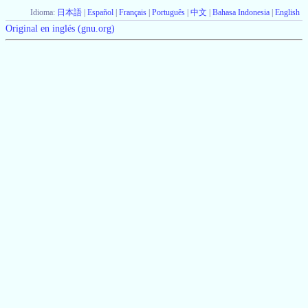
Idioma:
日本語
|
Español
|
Français
|
Português
|
中文
|
Bahasa Indonesia
|
English
Original en inglés (gnu.org)