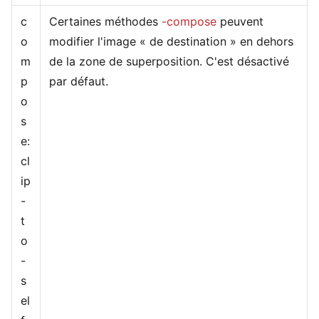
c
Certaines méthodes
-compose
peuvent
o
modifier l'image « de destination » en dehors
m
de la zone de superposition. C'est désactivé
p
par défaut.
o
s
e:
cl
ip
-
t
o
-
s
el