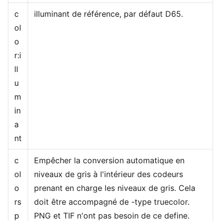
c
illuminant de référence, par défaut D65.
ol
o
r:i
ll
u
m
in
a
nt
c
Empêcher la conversion automatique en
ol
niveaux de gris à l'intérieur des codeurs
o
prenant en charge les niveaux de gris. Cela
rs
doit être accompagné de -type truecolor.
p
PNG et TIF n'ont pas besoin de ce define.