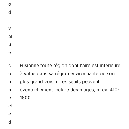
ol
d
=
v
al
u
e
c
Fusionne toute région dont l'aire est inférieure
o
à value dans sa région environnante ou son
n
plus grand voisin. Les seuils peuvent
n
éventuellement inclure des plages, p. ex. 410-
e
1600.
ct
e
d