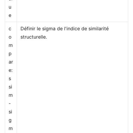
u
e
c
Définir le sigma de l'indice de similarité
o
structurelle.
m
p
ar
e:
s
si
m
-
si
g
m