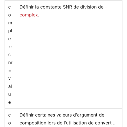
c
Définir la constante SNR de division de
-
o
complex
.
m
pl
e
x:
s
nr
=
v
al
u
e
c
Définir certaines valeurs d'argument de
o
composition lors de l'utilisation de convert ...