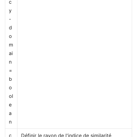
c
y
-
d
o
m
ai
n
=
b
o
ol
e
a
n
c
Définir le rayon de l'indice de similarité