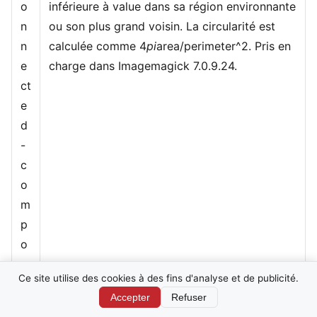
o
inférieure à value dans sa région environnante
n
ou son plus grand voisin. La circularité est
n
calculée comme 4
pi
area/perimeter^2. Pris en
e
charge dans Imagemagick 7.0.9.24.
ct
e
d
-
c
o
m
p
o
n
Ce site utilise des cookies à des fins d'analyse et de publicité.
e
Accepter
Refuser
nt