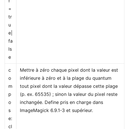
f
=
tr
u
e|
fa
ls
e
c
Mettre à zéro chaque pixel dont la valeur est
o
inférieure à zéro et à la plage du quantum
m
tout pixel dont la valeur dépasse cette plage
p
(p. ex. 65535) ; sinon la valeur du pixel reste
o
inchangée. Define pris en charge dans
s
ImageMagick 6.9.1-3 et supérieur.
e:
cl