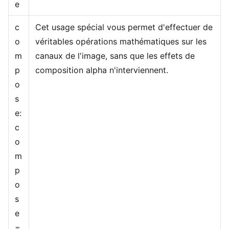
e
c
Cet usage spécial vous permet d'effectuer de
o
véritables opérations mathématiques sur les
m
canaux de l'image, sans que les effets de
p
composition alpha n'interviennent.
o
s
e:
c
o
m
p
o
s
e
=