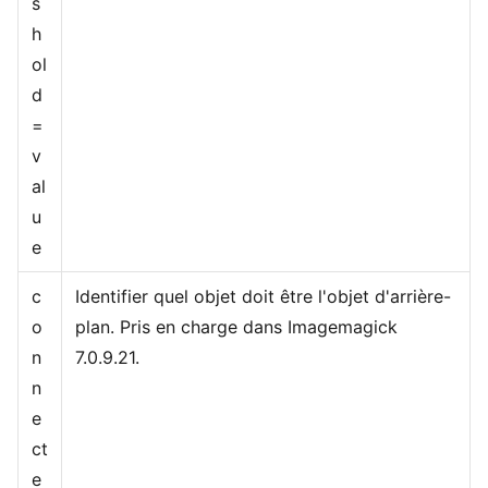
s
h
ol
d
=
v
al
u
e
c
Identifier quel objet doit être l'objet d'arrière-
o
plan. Pris en charge dans Imagemagick
n
7.0.9.21.
n
e
ct
e