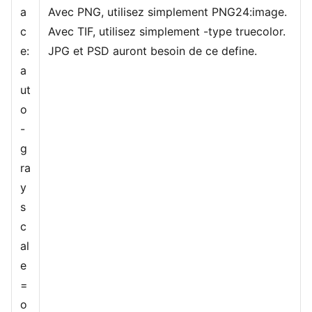
a
Avec PNG, utilisez simplement PNG24:image.
c
Avec TIF, utilisez simplement -type truecolor.
e:
JPG et PSD auront besoin de ce define.
a
ut
o
-
g
ra
y
s
c
al
e
=
o