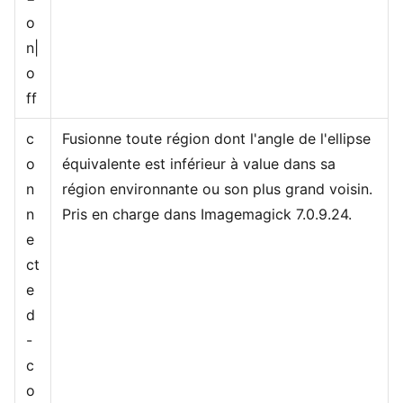
o
n|
o
ff
c
Fusionne toute région dont l'angle de l'ellipse
o
équivalente est inférieur à value dans sa
n
région environnante ou son plus grand voisin.
n
Pris en charge dans Imagemagick 7.0.9.24.
e
ct
e
d
-
c
o