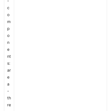
-
c
o
m
p
o
n
e
nt
s:
ar
e
a
-
th
re