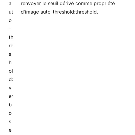
a
renvoyer le seuil dérivé comme propriété
ut
d'image auto-threshold:threshold.
o
-
th
re
s
h
ol
d:
v
er
b
o
s
e