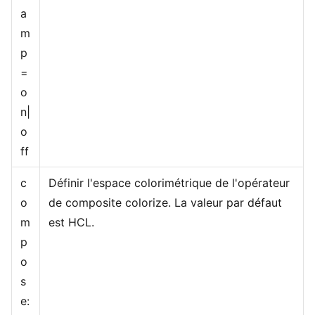
a
m
p
=
o
n|
o
ff
c
Définir l'espace colorimétrique de l'opérateur
o
de composite colorize. La valeur par défaut
m
est HCL.
p
o
s
e: