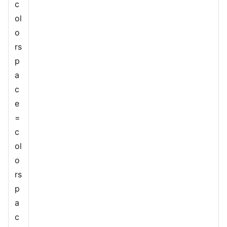
c
ol
o
rs
p
a
c
e
=
c
ol
o
rs
p
a
c