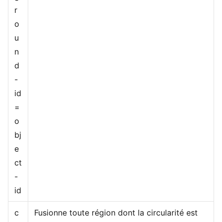
r
o
u
n
d
-
id
=
o
bj
e
ct
-
id
c
Fusionne toute région dont la circularité est