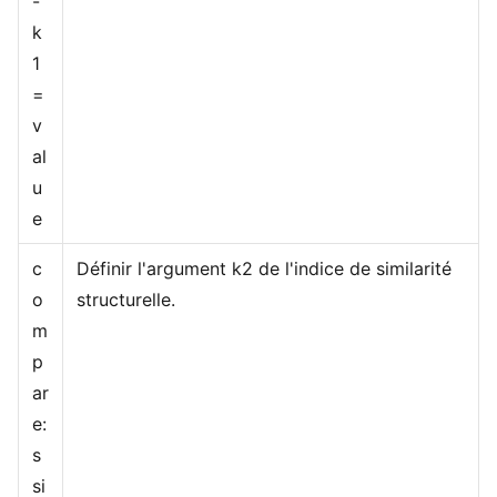
-
k
1
=
v
al
u
e
c
Définir l'argument k2 de l'indice de similarité
o
structurelle.
m
p
ar
e:
s
si