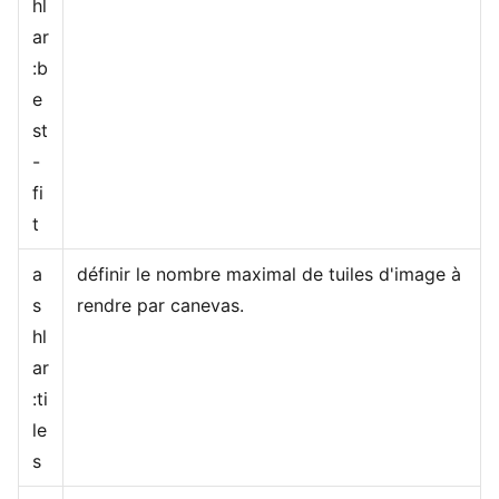
hl
ar
:b
e
st
-
fi
t
a
définir le nombre maximal de tuiles d'image à
s
rendre par canevas.
hl
ar
:ti
le
s