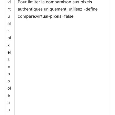
vi
Pour limiter la comparaison aux pixels
rt
authentiques uniquement, utilisez -define
u
compare:virtual-pixels=false.
al
-
pi
x
el
s
=
b
o
ol
e
a
n