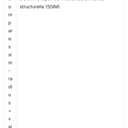
o
structurelle (SSIM).
m
p
ar
e:
s
si
m
-
ra
di
u
s
=
v
al