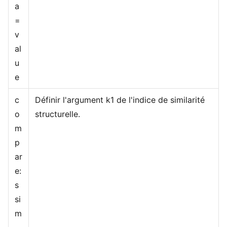
a
=
v
al
u
e
c
Définir l'argument k1 de l'indice de similarité
o
structurelle.
m
p
ar
e:
s
si
m